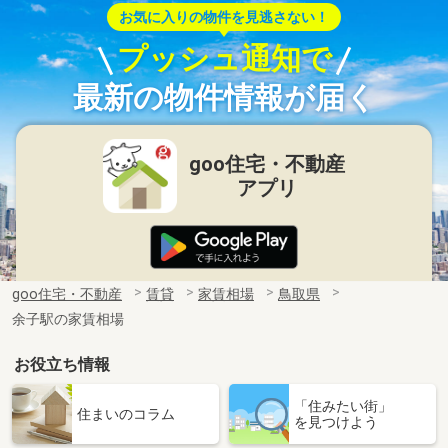
お気に入りの物件を見逃さない！
プッシュ通知で
最新の物件情報が届く
goo住宅・不動産
アプリ
goo住宅・不動産
賃貸
家賃相場
鳥取県
余子駅の家賃相場
お役立ち情報
「住みたい街」
住まいのコラム
を見つけよう