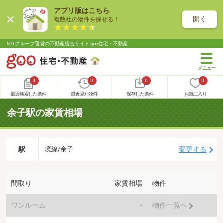
アプリ版はこちら
開く
複数社の物件を探せる！
NTTグループ運営の不動産総合サイト goo住宅・不動産
0
0
0
0
最近検索した条件
最近見た物件
保存した条件
お気に入り
余子駅の家賃相場
駅
変更する
境線/余子
間取り
家賃相場
物件
ワンルーム
-
物件一覧へ