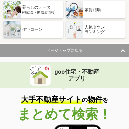
暮らしのデータ
家賃相場
(補助金・助成金情報)
人気タウン
住宅ローン
ランキング
ページトップに戻る
goo住宅・不動産
アプリ
大手不動産サイト
物件
の
を
まとめて検索！