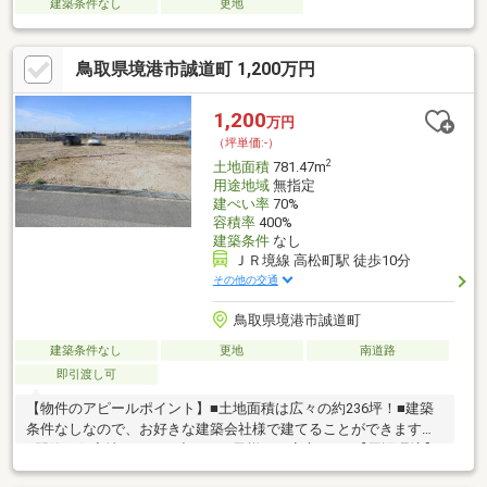
建築条件なし
更地
鳥取県境港市誠道町 1,200万円
1,200
万円
（坪単価:-）
2
土地面積
781.47m
用途地域
無指定
建ぺい率
70%
容積率
400%
建築条件
なし
ＪＲ境線 高松町駅 徒歩10分
その他の交通
鳥取県境港市誠道町
建築条件なし
更地
南道路
即引渡し可
【物件のアピールポイント】■土地面積は広々の約236坪！■建築
条件なしなので、お好きな建築会社様で建てることができます！
■閑静な住宅地なので、小さなお子様にも安心です♪【周辺環境】
■余子小学校まで徒歩約29分■トライアル境港店まで車で約4分※公