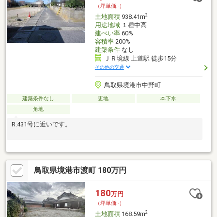
（坪単価:-）
2
土地面積
938.41m
用途地域
１種中高
建ぺい率
60%
容積率
200%
建築条件
なし
ＪＲ境線 上道駅 徒歩15分
その他の交通
鳥取県境港市中野町
建築条件なし
更地
本下水
角地
R.431号に近いです。
鳥取県境港市渡町 180万円
180
万円
（坪単価:-）
2
土地面積
168.59m