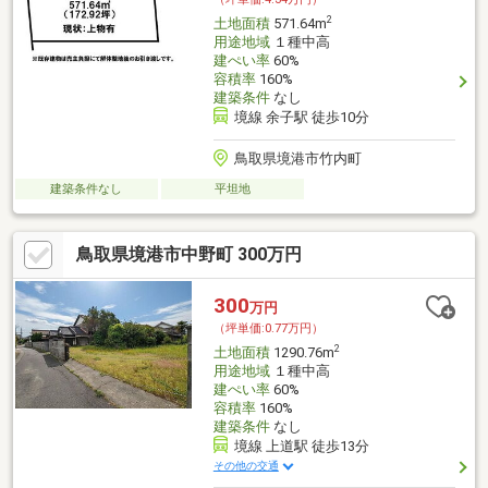
2
土地面積
571.64m
用途地域
１種中高
建ぺい率
60%
容積率
160%
建築条件
なし
境線 余子駅 徒歩10分
鳥取県境港市竹内町
建築条件なし
平坦地
鳥取県境港市中野町 300万円
300
万円
（坪単価:0.77万円）
2
土地面積
1290.76m
用途地域
１種中高
建ぺい率
60%
容積率
160%
建築条件
なし
境線 上道駅 徒歩13分
その他の交通