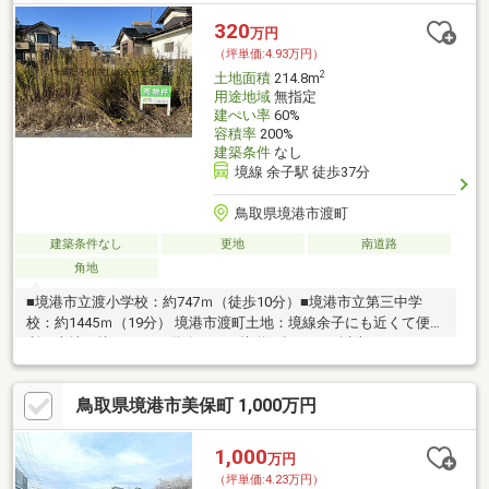
320
万円
（坪単価:4.93万円）
2
土地面積
214.8m
用途地域
無指定
建ぺい率
60%
容積率
200%
建築条件
なし
境線 余子駅 徒歩37分
鳥取県境港市渡町
建築条件なし
更地
南道路
角地
■境港市立渡小学校：約747ｍ（徒歩10分）■境港市立第三中学
校：約1445ｍ（19分） 境港市渡町土地：境線余子にも近くて便
利。土地と接している道路である接道の幅が15ｍ以上あります。
コチラは売地の
鳥取県境港市美保町 1,000万円
1,000
万円
（坪単価:4.23万円）