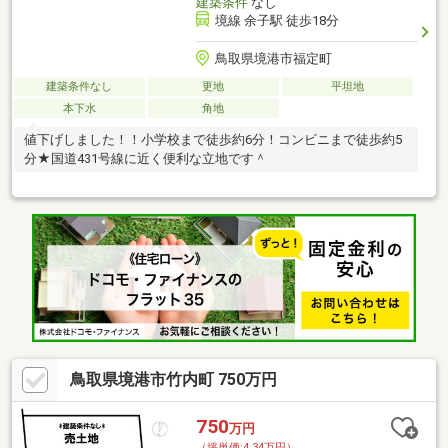
建築条件
なし
境線 余子駅 徒歩18分
鳥取県境港市福定町
建築条件なし
更地
平坦地
本下水
角地
値下げしました！！小学校まで徒歩約6分！コンビニまで徒歩約5
分★国道431号線に近く便利な立地です＾
鳥取県境港市竹内町 750万円
750
万円
（坪単価:4.34万円）