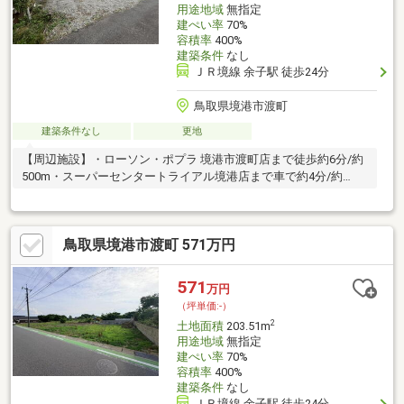
用途地域
無指定
建ぺい率
70%
容積率
400%
建築条件
なし
ＪＲ境線 余子駅 徒歩24分
鳥取県境港市渡町
建築条件なし
更地
【周辺施設】・ローソン・ポプラ 境港市渡町店まで徒歩約6分/約
500m・スーパーセンタートライアル境港店まで車で約4分/約
1.7Km
鳥取県境港市渡町 571万円
571
万円
（坪単価:-）
2
土地面積
203.51m
用途地域
無指定
建ぺい率
70%
容積率
400%
建築条件
なし
ＪＲ境線 余子駅 徒歩24分