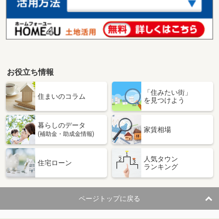
お役立ち情報
「住みたい街」
住まいのコラム
を見つけよう
暮らしのデータ
家賃相場
(補助金・助成金情報)
人気タウン
住宅ローン
ランキング
ページトップに戻る