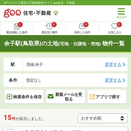
NTTグループ運営の不動産総合サイト goo住宅・不動産
1
0
0
0
最近検索した条件
最近見た物件
保存した条件
お気に入り
余子駅(鳥取県)の土地
物件一覧
(宅地・分譲地・売地)
駅
変更する
境線/余子
条件
変更する
指定なし
新着メールを受
検索条件を保存
アプリで探す
取る
15
件
が該当しました。