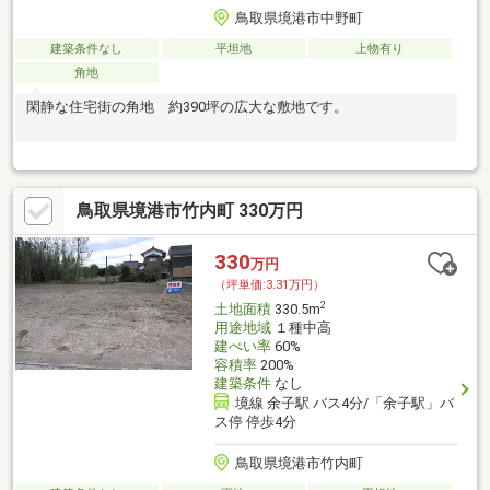
鳥取県境港市中野町
建築条件なし
平坦地
上物有り
角地
閑静な住宅街の角地 約390坪の広大な敷地です。
鳥取県境港市竹内町 330万円
330
万円
（坪単価:3.31万円）
2
土地面積
330.5m
用途地域
１種中高
建ぺい率
60%
容積率
200%
建築条件
なし
境線 余子駅 バス4分/「余子駅」バ
ス停 停歩4分
鳥取県境港市竹内町