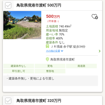
営水道（前面道路迄）※新規浄化槽設置要す※公共本下水の利用を
鳥取県境港市渡町 500万円
希望する場合は境港市役所下水道課と相談必要あり
500
万円
（坪単価:-）
2
土地面積
740.49m
用途地域
無指定
建ぺい率
70%
容積率
400%
建築条件
なし
ＪＲ境線 余子駅 徒歩34分
その他の交通
鳥取県境港市渡町
建築条件なし
更地
南道路
即引渡し可
整形地
・建築条件無し・更地による引渡し
鳥取県境港市渡町 320万円