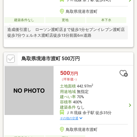
鳥取県境港市渡町
建築条件なし
更地
本下水
造成後引渡し ローソン渡町店まで徒歩1分セブンイレブン渡町店
徒歩7分ウェルネス渡町店徒歩13分前面6ｍ道路
鳥取県境港市渡町 500万円
500
万円
（坪単価:-）
2
土地面積
442.97m
用途地域
無指定
建ぺい率
70%
容積率
400%
建築条件
なし
ＪＲ境線 余子駅 徒歩35分
その他の交通
鳥取県境港市渡町