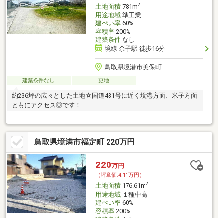
2
土地面積
781m
用途地域
準工業
建ぺい率
60%
容積率
200%
建築条件
なし
境線 余子駅 徒歩16分
鳥取県境港市美保町
建築条件なし
更地
約236坪の広々とした土地☆国道431号に近く境港方面、米子方面
ともにアクセス◎です！
鳥取県境港市福定町 220万円
220
万円
（坪単価:4.11万円）
2
土地面積
176.61m
用途地域
１種中高
建ぺい率
60%
容積率
200%