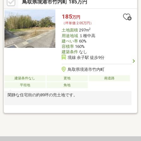
鳥取県境港市竹内町 185万円
185
万円
（坪単価:2.05万円）
2
土地面積
297m
用途地域
１種中高
建ぺい率
60%
容積率
160%
建築条件
なし
境線 余子駅 徒歩9分
鳥取県境港市竹内町
建築条件なし
更地
南道路
平坦地
角地
閑静な住宅街の約89坪の売土地です。