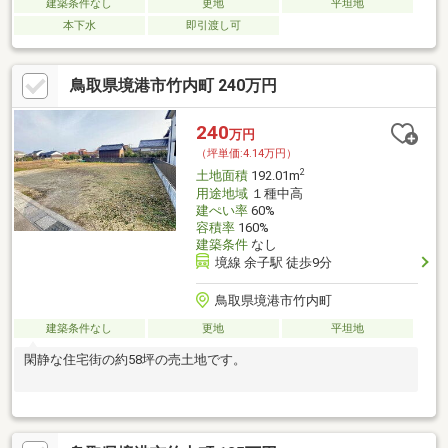
建築条件なし
更地
平坦地
本下水
即引渡し可
鳥取県境港市竹内町 240万円
240
万円
（坪単価:4.14万円）
2
土地面積
192.01m
用途地域
１種中高
建ぺい率
60%
容積率
160%
建築条件
なし
境線 余子駅 徒歩9分
鳥取県境港市竹内町
建築条件なし
更地
平坦地
閑静な住宅街の約58坪の売土地です。