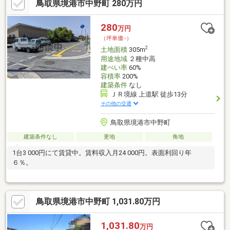
鳥取県境港市中野町 280万円
280
万円
（坪単価:-）
2
土地面積
305m
用途地域
２種中高
建ぺい率
60%
容積率
200%
建築条件
なし
ＪＲ境線 上道駅 徒歩13分
その他の交通
鳥取県境港市中野町
建築条件なし
更地
角地
1台3 000円にて賃貸中。賃料収入月24 000円。表面利回り年
６％。
鳥取県境港市中野町 1,031.80万円
1,031.80
万円