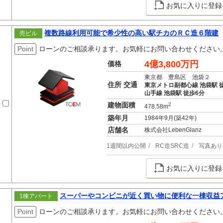
お気に入りに登録
複数路線利用可能で希少性の高い駅チカのＲＣ造６階建
売ビル
Point
ローンのご相談承ります。お気軽にお問い合わせください
4億3,800万円
価格
東京都 豊島区 池袋２
住所 交通
東京メトロ副都心線 池袋駅 
山手線 池袋駅 徒歩6分
建物面積
2
478.58m
築年月
1984年9月(築42年)
店舗名
株式会社LebenGlanz
1週間以内公開
RC造SRC造
写真あり
お気に入りに登録
スーパーやコンビニが近く買い物に便利な一棟収益
1棟アパート
Point
ローンのご相談承ります。お気軽にお問い合わせください