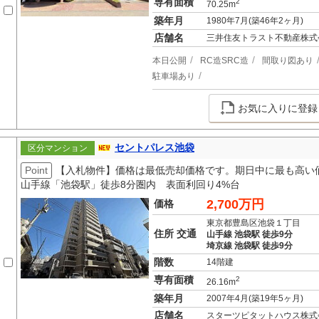
専有面積
2
70.25m
築年月
1980年7月(築46年2ヶ月)
店舗名
三井住友トラスト不動産株式
本日公開
RC造SRC造
間取り図あり
駐車場あり
お気に入りに登録
セントパレス池袋
区分マンション
Point
【入札物件】価格は最低売却価格です。期日中に最も高い
山手線「池袋駅」徒歩8分圏内 表面利回り4%台
2,700万円
価格
東京都豊島区池袋１丁目
住所 交通
山手線 池袋駅 徒歩9分
埼京線 池袋駅 徒歩9分
階数
14階建
専有面積
2
26.16m
築年月
2007年4月(築19年5ヶ月)
店舗名
スターツピタットハウス株式