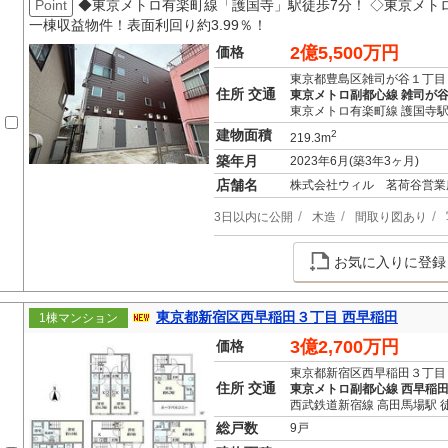
Point
◆東京メトロ有楽町線「護国寺」駅徒歩7分！ ◇東京メトロ
一棟収益物件！表面利回り約3.99％！
2億5,500万円
価格
東京都豊島区雑司が谷１丁目
住所 交通
東京メトロ副都心線 雑司が谷
東京メトロ有楽町線 護国寺駅
建物面積
2
219.3m
築年月
2023年6月(築3年3ヶ月)
店舗名
株式会社ウィル 茗荷谷営業
3日以内に公開
木造
間取り図あり
お気に入りに登録
東京都新宿区西早稲田３丁目 西早稲田
1棟マンション
3億2,700万円
価格
東京都新宿区西早稲田３丁目
住所 交通
東京メトロ副都心線 西早稲田
西武鉄道新宿線 高田馬場駅 
総戸数
9戸