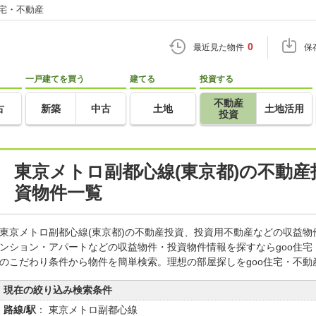
住宅・不動産
0
最近見た物件
保
一戸建てを買う
建てる
投資する
不動産
古
新築
中古
土地
土地活用
投資
東京メトロ副都心線(東京都)の不動
資物件一覧
東京メトロ副都心線(東京都)の不動産投資、投資用不動産などの収益
ンション・アパートなどの収益物件・投資物件情報を探すならgoo住
のこだわり条件から物件を簡単検索。理想の部屋探しをgoo住宅・不動
現在の絞り込み検索条件
路線/駅
： 東京メトロ副都心線