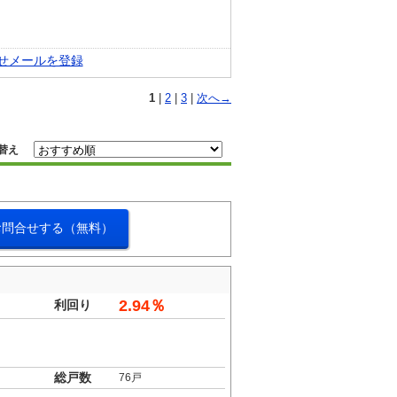
せメールを登録
1
|
2
|
3
|
次へ→
替え
お問合せする（無料）
2.94％
利回り
総戸数
76戸