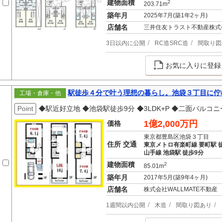
建物面積
2
203.71m
築年月
2025年7月(築1年2ヶ月)
店舗名
三井住友トラスト不動産株式
3日以内に公開
RC造SRC造
間取り図
お気に入りに登録
駅徒歩４分で叶う理想の暮らし。池袋３丁目に佇
工場・倉庫・他
Point
◆駅近好立地 ◆池袋駅徒歩9分 ◆3LDK+P ◆二面バルコ
1億2,000万円
価格
東京都豊島区池袋３丁目
住所 交通
東京メトロ有楽町線 要町駅 
山手線 池袋駅 徒歩9分
建物面積
2
85.01m
築年月
2017年5月(築9年4ヶ月)
店舗名
株式会社WALLMATE不動産
1週間以内公開
木造
間取り図あり