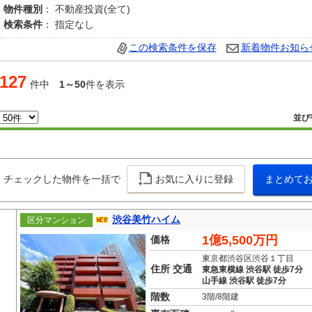
物件種別
： 不動産投資(全て)
検索条件
： 指定なし
この検索条件を保存
新着物件お知ら
127
件中
1～50
件を表示
並び
チェックした物件を一括で
お気に入りに登録
まとめて
渋谷美竹ハイム
区分マンション
1億5,500万円
価格
東京都渋谷区渋谷１丁目
住所 交通
東急東横線 渋谷駅 徒歩7分
山手線 渋谷駅 徒歩7分
階数
3階/8階建