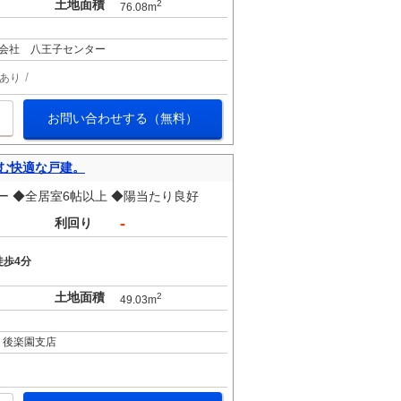
土地面積
2
76.08m
会社 八王子センター
あり
お問い合わせする（無料）
む快適な戸建。
ニー ◆全居室6帖以上 ◆陽当たり良好
-
利回り
徒歩4分
土地面積
2
49.03m
 後楽園支店