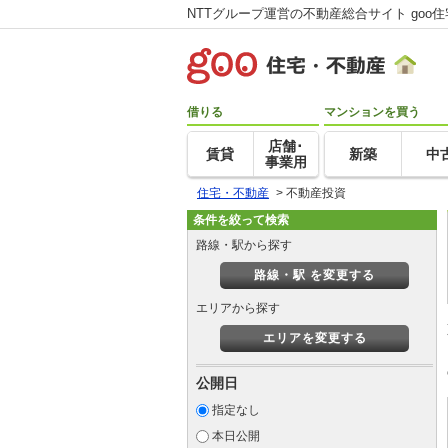
NTTグループ運営の不動産総合サイト goo
借りる
マンションを買う
店舗･
賃貸
新築
中
事業用
住宅・不動産
>
不動産投資
条件を絞って検索
路線・駅から探す
路線・駅 を変更する
エリアから探す
エリアを変更する
公開日
指定なし
本日公開