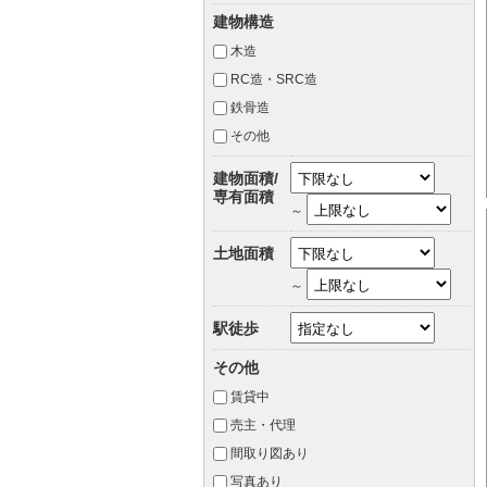
建物構造
木造
RC造・SRC造
鉄骨造
その他
建物面積/
専有面積
～
土地面積
～
駅徒歩
その他
賃貸中
売主・代理
間取り図あり
写真あり