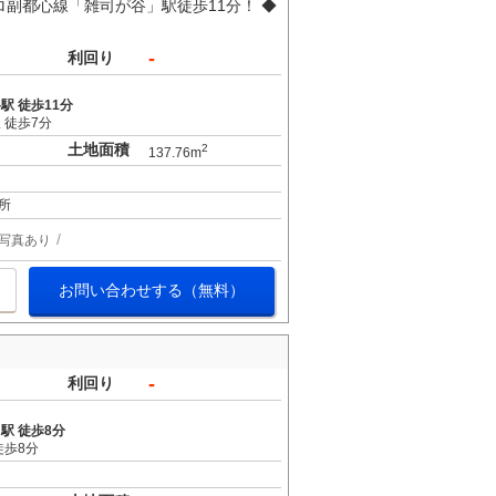
副都心線「雑司が谷」駅徒歩11分！ ◆
-
利回り
駅 徒歩11分
 徒歩7分
土地面積
2
137.76m
所
写真あり
お問い合わせする（無料）
-
利回り
駅 徒歩8分
徒歩8分