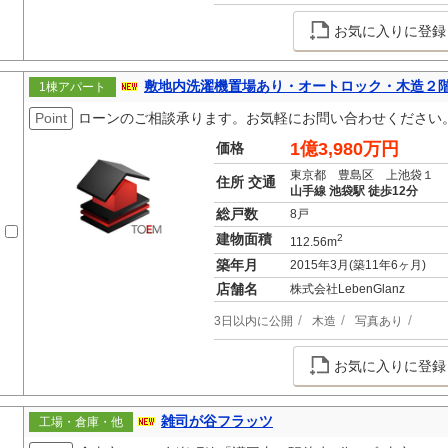
お気に入りに登録
敷地内洗濯機置場あり・オートロック・木造２
1棟アパート
Point
ローンのご相談承ります。お気軽にお問い合わせください
1億3,980万円
価格
東京都 豊島区 上池袋１
住所 交通
山手線 池袋駅 徒歩12分
総戸数
8戸
建物面積
2
112.56m
築年月
2015年3月(築11年6ヶ月)
店舗名
株式会社LebenGlanz
3日以内に公開
木造
写真あり
お気に入りに登録
雑司が谷フラッツ
工場・倉庫・他