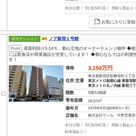
本日公開
RC造SRC造
間取り図あり
お気に入りに登録
ノア新宿１号館
区分マンション
Point
表面利回り5.14％、都心立地のオーナーチェンジ物件 ◆
には飲食店や商業施設が充実しています！ ◆都心ならではの利便
す！
3,150万円
価格
東京都新宿区歌舞伎町２丁目
住所 交通
東京メトロ副都心線 東新宿駅
東京メトロ丸ノ内線 新宿三丁
階数
5階/14階建
専有面積
2
38.07m
築年月
1978年6月(築48年3ヶ月)
店舗名
株式会社ウィル 中野営業所
本日公開
RC造SRC造
間取り図あり
駐車場あり