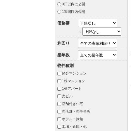
3日以内に公開
1週間以内公開
価格帯
～
利回り
築年数
物件種別
区分マンション
1棟マンション
1棟アパート
売ビル
店舗付き住宅
売店舗・売事務所
ホテル・旅館
工場・倉庫・他