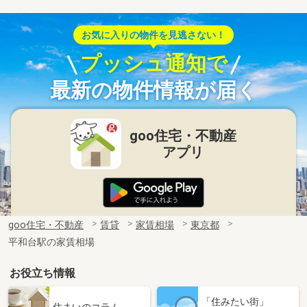
お気に入りの物件を見逃さない！
プッシュ通知で
最新の物件情報が届く
goo住宅・不動産
アプリ
goo住宅・不動産
賃貸
家賃相場
東京都
平和台駅の家賃相場
お役立ち情報
「住みたい街」