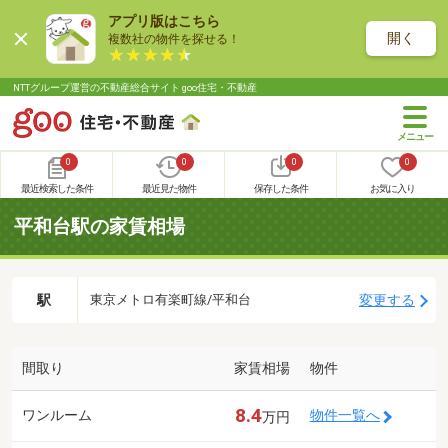
アプリ版はこちら
開く
複数社の物件を探せる！
NTTグループ運営の不動産総合サイト goo住宅・不動産
0
0
0
0
最近検索した条件
最近見た物件
保存した条件
お気に入り
平和台駅の家賃相場
駅
変更する
東京メトロ有楽町線/平和台
間取り
家賃相場
物件
8.4
ワンルーム
物件一覧へ
万円