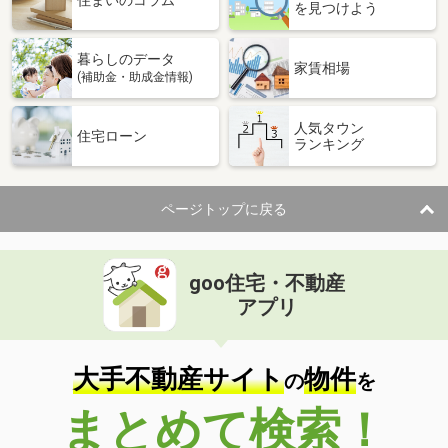
住まいのコラム
を見つけよう
暮らしのデータ
家賃相場
(補助金・助成金情報)
人気タウン
住宅ローン
ランキング
ページトップに戻る
goo住宅・不動産
アプリ
大手不動産サイト
物件
の
を
まとめて検索！