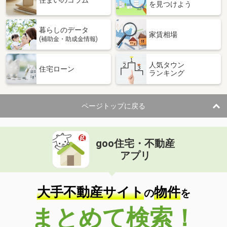
住まいのコラム
を見つけよう
暮らしのデータ
家賃相場
(補助金・助成金情報)
人気タウン
住宅ローン
ランキング
ページトップに戻る
goo住宅・不動産
アプリ
大手不動産サイト
物件
の
を
まとめて検索！