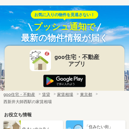
お気に入りの物件を見逃さない！
プッシュ通知で
最新の物件情報が届く
goo住宅・不動産
アプリ
goo住宅・不動産
賃貸
家賃相場
東京都
西新井大師西駅の家賃相場
お役立ち情報
「住みたい街」