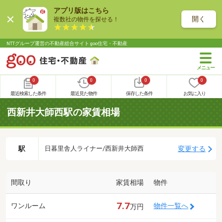
アプリ版はこちら
開く
複数社の物件を探せる！
NTTグループ運営の不動産総合サイト goo住宅・不動産
0
0
0
0
最近検索した条件
最近見た物件
保存した条件
お気に入り
西新井大師西駅の家賃相場
駅
変更する
日暮里舎人ライナー/西新井大師西
間取り
家賃相場
物件
7.7
ワンルーム
物件一覧へ
万円