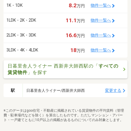
8.2
1K・1DK
物件一覧へ
万円
11.1
1LDK・2K・2DK
物件一覧へ
万円
16.6
2LDK・3K・3DK
物件一覧へ
万円
18
3LDK・4K・4LDK
物件一覧へ
万円
日暮里舎人ライナー 西新井大師西駅の「
すべての
賃貸物件
」を探す
駅
変更する
日暮里舎人ライナー/西新井大師西
※このデータはgoo住宅・不動産に掲載されている賃貸物件の平均賃料（管理
費・駐車場代などを除く）を算出したものです。ただしマンション・アパー
ト・一戸建てともに10戸以上の掲載があるものについてのみ対象とします。