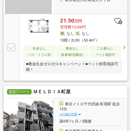
21.50
万円
管理費15,000円
なし
なし
2
10階 / 2LDK（50.4m
）
礼金なし
敷金なし
二人暮らし
バス・トイレ別
駐車場(近隣含)
ペット相談可
■敷金礼金ゼロゼロキャンペーン！■ペット飼育相談可
能！
ＭＥＬＤＩＡ町屋
賃貸アパート
東京メトロ千代田線 町屋駅 徒歩
13分
その他の交通
築6年7ヶ月 / 3階建