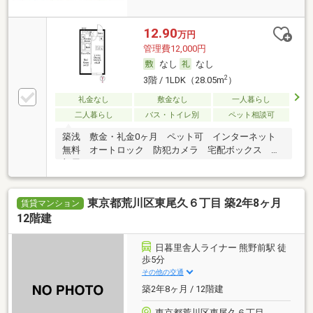
12.90
万円
管理費12,000円
なし
なし
2
3階 / 1LDK（28.05m
）
礼金なし
敷金なし
一人暮らし
二人暮らし
バス・トイレ別
ペット相談可
築浅 敷金・礼金0ヶ月 ペット可 インターネット
無料 オートロック 防犯カメラ 宅配ボックス 角
部屋
東京都荒川区東尾久６丁目 築2年8ヶ月
賃貸マンション
12階建
日暮里舎人ライナー 熊野前駅 徒
歩5分
その他の交通
築2年8ヶ月 / 12階建
東京都荒川区東尾久６丁目