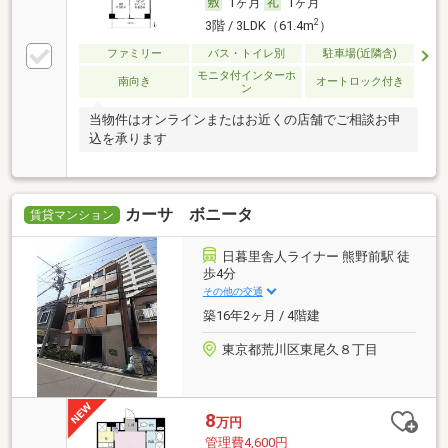
1ヶ月
1ヶ月
2
3階 / 3LDK（61.4m
）
ファミリー
バス・トイレ別
駐車場(近隣含)
モニタ付インターホ
南向き
オートロック付き
ン
当物件はオンラインまたはお近くの店舗でご相談お申
込を承ります
カーサ ボニータ
賃貸マンション
日暮里舎人ライナー 熊野前駅 徒
歩4分
その他の交通
築16年2ヶ月 / 4階建
東京都荒川区東尾久８丁目
8
万円
管理費4,600円