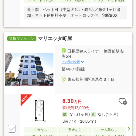
バス・トイレ別
ペット相談可
インターネット無料
最上階 ペット可（中型犬1匹・猫2匹／敷金1ヶ月追
加）ネット使用料不要 オートロック付 宅配BOX
マリエッタ町屋
賃貸マンション
日暮里舎人ライナー 熊野前駅 徒
歩5分
その他の交通
築4年 / 5階建
東京都荒川区東尾久３丁目
8.30
万円
管理費12,000円
なし(1ヶ月)
なし(1ヶ月)
2
5階 / 1K（20.05m
）
礼金なし
敷金なし
一人暮らし