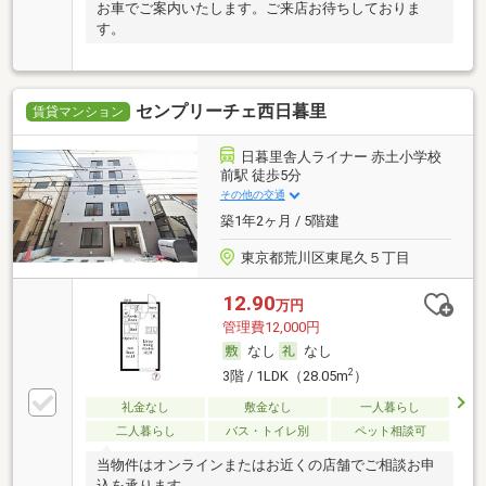
お車でご案内いたします。ご来店お待ちしておりま
す。
センプリーチェ西日暮里
賃貸マンション
日暮里舎人ライナー 赤土小学校
前駅 徒歩5分
その他の交通
築1年2ヶ月 / 5階建
東京都荒川区東尾久５丁目
12.90
万円
管理費12,000円
なし
なし
2
3階 / 1LDK（28.05m
）
礼金なし
敷金なし
一人暮らし
二人暮らし
バス・トイレ別
ペット相談可
当物件はオンラインまたはお近くの店舗でご相談お申
込を承ります