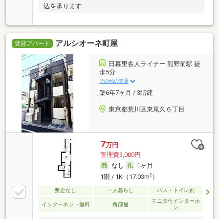
込を承ります
アルシオーネ町屋
賃貸アパート
日暮里舎人ライナー 熊野前駅 徒
歩5分
その他の交通
築6年7ヶ月 / 3階建
東京都荒川区東尾久６丁目
7
万円
管理費3,000円
なし
1ヶ月
2
1階 / 1K（17.03m
）
敷金なし
一人暮らし
バス・トイレ別
モニタ付インターホ
インターネット無料
角部屋
ン