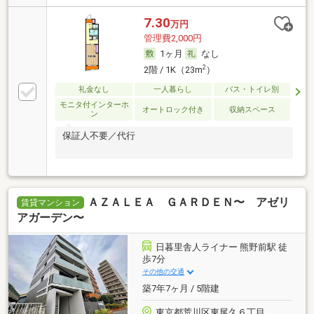
7.30
万円
管理費2,000円
1ヶ月
なし
2
2階 / 1K（23m
）
礼金なし
一人暮らし
バス・トイレ別
モニタ付インターホ
オートロック付き
収納スペース
ン
保証人不要／代行
ＡＺＡＬＥＡ ＧＡＲＤＥＮ〜 アゼリ
賃貸マンション
アガーデン〜
日暮里舎人ライナー 熊野前駅 徒
歩7分
その他の交通
築7年7ヶ月 / 5階建
東京都荒川区東尾久６丁目