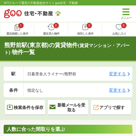
NTTグループ運営の不動産総合サイト goo住宅・不動産
1
0
0
0
最近検索した条件
最近見た物件
保存した条件
お気に入り
熊野前駅(東京都)の賃貸物件
(賃貸マンション・アパー
物件一覧
ト)
駅
変更する
日暮里舎人ライナー/熊野前
条件
変更する
指定なし
新着メールを受
検索条件を保存
アプリで探す
取る
人数に合った間取りを選ぶ