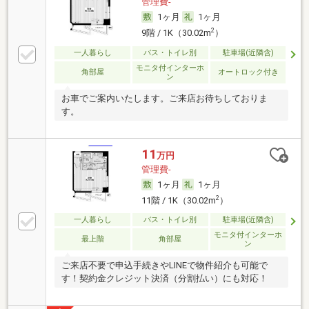
管理費-
1ヶ月
1ヶ月
2
9階 / 1K（30.02m
）
一人暮らし
バス・トイレ別
駐車場(近隣含)
モニタ付インターホ
角部屋
オートロック付き
ン
お車でご案内いたします。ご来店お待ちしておりま
す。
11
万円
管理費-
1ヶ月
1ヶ月
2
11階 / 1K（30.02m
）
一人暮らし
バス・トイレ別
駐車場(近隣含)
モニタ付インターホ
最上階
角部屋
ン
ご来店不要で申込手続きやLINEで物件紹介も可能で
す！契約金クレジット決済（分割払い）にも対応！