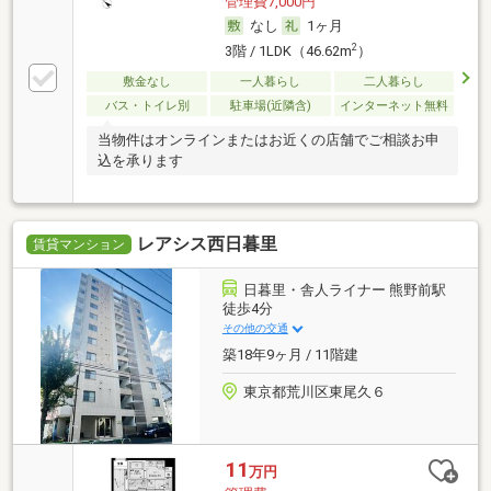
管理費7,000円
なし
1ヶ月
2
3階 / 1LDK（46.62m
）
敷金なし
一人暮らし
二人暮らし
バス・トイレ別
駐車場(近隣含)
インターネット無料
当物件はオンラインまたはお近くの店舗でご相談お申
込を承ります
レアシス西日暮里
賃貸マンション
日暮里・舎人ライナー 熊野前駅
徒歩4分
その他の交通
築18年9ヶ月 / 11階建
東京都荒川区東尾久６
11
万円