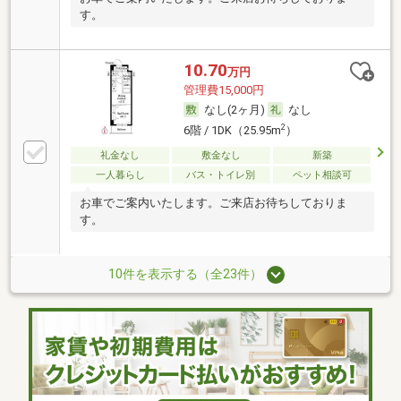
す。
10.70
万円
管理費15,000円
なし(2ヶ月)
なし
2
6階 / 1DK（25.95m
）
礼金なし
敷金なし
新築
一人暮らし
バス・トイレ別
ペット相談可
お車でご案内いたします。ご来店お待ちしておりま
す。
10件を表示する（全23件）