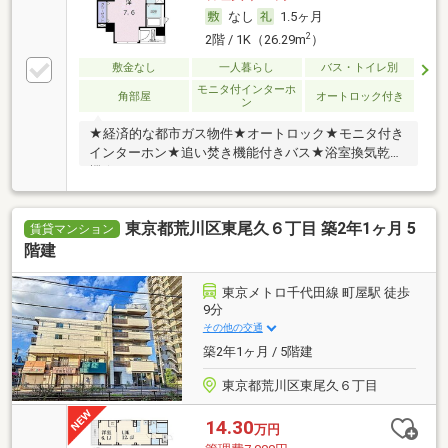
なし
1.5ヶ月
2
2階 / 1K（26.29m
）
敷金なし
一人暮らし
バス・トイレ別
モニタ付インターホ
角部屋
オートロック付き
ン
★経済的な都市ガス物件★オートロック★モニタ付き
インターホン★追い焚き機能付きバス★浴室換気乾燥
機★
東京都荒川区東尾久６丁目 築2年1ヶ月 5
賃貸マンション
階建
東京メトロ千代田線 町屋駅 徒歩
9分
その他の交通
築2年1ヶ月 / 5階建
東京都荒川区東尾久６丁目
14.30
万円