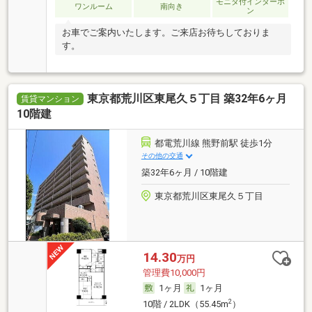
モニタ付インターホ
ワンルーム
南向き
ン
お車でご案内いたします。ご来店お待ちしておりま
す。
東京都荒川区東尾久５丁目 築32年6ヶ月
賃貸マンション
10階建
都電荒川線 熊野前駅 徒歩1分
その他の交通
築32年6ヶ月 / 10階建
東京都荒川区東尾久５丁目
14.30
万円
管理費10,000円
1ヶ月
1ヶ月
2
10階 / 2LDK（55.45m
）