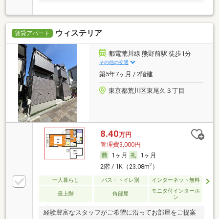
ウィステリア
賃貸アパート
都電荒川線 熊野前駅 徒歩1分
その他の交通
築5年7ヶ月 / 2階建
東京都荒川区東尾久３丁目
8.40
万円
管理費3,000円
1ヶ月
1ヶ月
2
2階 / 1K（23.08m
）
一人暮らし
バス・トイレ別
インターネット無料
モニタ付インターホ
最上階
角部屋
ン
経験豊富なスタッフがご希望に沿ってお部屋をご提案