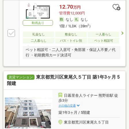
12.70
万円
管理費12,000円
なし
なし
動画あり
2
1階 / 1LDK（28m
）
礼金なし
敷金なし
一人暮らし
二人暮らし
バス・トイレ別
ペット相談可
ペット相談可・二人入居可・角部屋・保証人不要／代
行 ・初期費用カード決済可
東京都荒川区東尾久５丁目 築1年3ヶ月 5
賃貸マンション
階建
日暮里舎人ライナー 熊野前駅 徒
歩3分
その他の交通
築1年3ヶ月 / 5階建
東京都荒川区東尾久５丁目