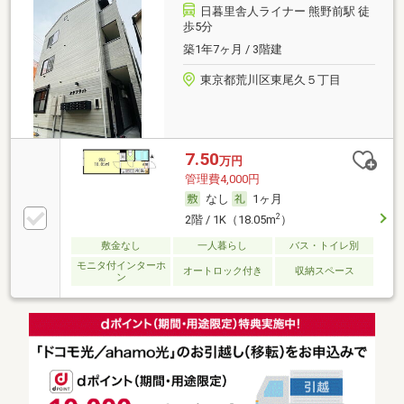
日暮里舎人ライナー 熊野前駅 徒
歩5分
築1年7ヶ月 / 3階建
東京都荒川区東尾久５丁目
7.50
万円
管理費4,000円
なし
1ヶ月
2
2階 / 1K（18.05m
）
敷金なし
一人暮らし
バス・トイレ別
モニタ付インターホ
オートロック付き
収納スペース
ン