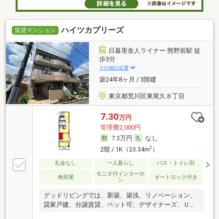
ハイツカプリーズ
賃貸マンション
日暮里舎人ライナー 熊野前駅 徒
歩3分
その他の交通
築24年8ヶ月 / 3階建
東京都荒川区東尾久８丁目
7.30
万円
管理費2,000円
7.3万円
なし
2
2階 / 1K（23.34m
）
礼金なし
一人暮らし
バス・トイレ別
モニタ付インターホ
角部屋
オートロック付き
ン
グッドリビングでは、新築、築浅、リノベーション、
貸家戸建、分譲賃貸、ペット可、デザイナーズ、ＵＲ
賃貸