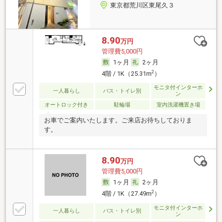
東京都荒川区東尾久３
8.90
万円
管理費5,000円
1ヶ月
2ヶ月
2
4階 / 1K（25.31m
）
モニタ付インターホ
一人暮らし
バス・トイレ別
ン
オートロック付き
駐輪場
室内洗濯機置き場
お車でご案内いたします。ご来店お待ちしておりま
す。
8.90
万円
管理費5,000円
1ヶ月
2ヶ月
2
4階 / 1K（27.49m
）
モニタ付インターホ
一人暮らし
バス・トイレ別
ン