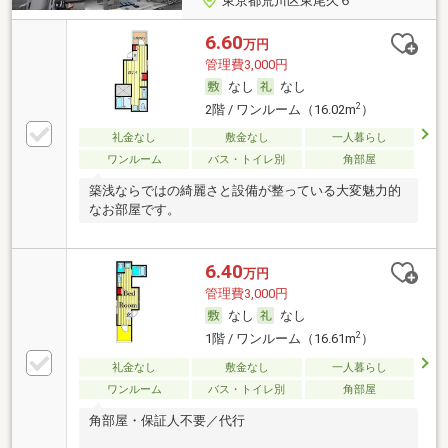
東京都荒川区東尾久６
6.60
万円
管理費3,000円
なし
なし
2
2階 / ワンルーム（16.02m
）
礼金なし
敷金なし
一人暮らし
ワンルーム
バス・トイレ別
角部屋
築浅ならではの綺麗さと設備が整っている大変魅力的
なお部屋です。
6.40
万円
管理費3,000円
なし
なし
2
1階 / ワンルーム（16.61m
）
礼金なし
敷金なし
一人暮らし
ワンルーム
バス・トイレ別
角部屋
角部屋・保証人不要／代行