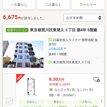
一人暮らし
二人暮らし
ファミリー
6,675
件
が該当しました。
東京都荒川区東尾久３丁目 築4年 5階建
賃貸マンション
日暮里舎人ライナー 熊野前駅 徒
歩5分
その他の交通
築4年 / 5階建
東京都荒川区東尾久３丁目
8.30
万円
管理費12,000円
なし(1ヶ月)
なし(1ヶ月)
2
5階 / 1K（20.05m
）
礼金なし
敷金なし
一人暮らし