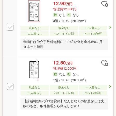
12.90
万円
管理費12,000円
なし
なし
2
3階 / 1LDK（28.05m
）
礼金なし
敷金なし
一人暮らし
二人暮らし
バス・トイレ別
ペット相談可
当物件は仲介手数料無料にてご紹介☆敷金礼金0ヶ月
☆ネット無料
12.50
万円
管理費12,000円
なし
なし
2
1階 / 1LDK（28.05m
）
礼金なし
敷金なし
一人暮らし
二人暮らし
バス・トイレ別
ペット相談可
【診断×提案×プロ賃貸師】なんとなくの部屋探しは失
敗のもと。条件整理から伴走します！