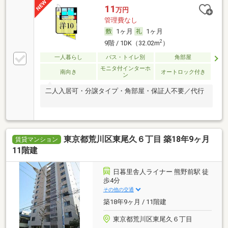
11
万円
管理費なし
1ヶ月
1ヶ月
2
9階 / 1DK（32.02m
）
一人暮らし
バス・トイレ別
角部屋
モニタ付インターホ
南向き
オートロック付き
ン
二人入居可・分譲タイプ・角部屋・保証人不要／代行
東京都荒川区東尾久６丁目 築18年9ヶ月
賃貸マンション
11階建
日暮里舎人ライナー 熊野前駅 徒
歩4分
その他の交通
築18年9ヶ月 / 11階建
東京都荒川区東尾久６丁目