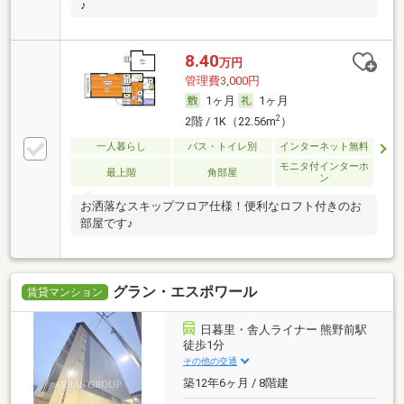
♪
8.40
万円
管理費3,000円
1ヶ月
1ヶ月
2
2階 / 1K（22.56m
）
一人暮らし
バス・トイレ別
インターネット無料
モニタ付インターホ
最上階
角部屋
ン
お洒落なスキップフロア仕様！便利なロフト付きのお
部屋です♪
グラン・エスポワール
賃貸マンション
日暮里・舎人ライナー 熊野前駅
徒歩1分
その他の交通
築12年6ヶ月 / 8階建