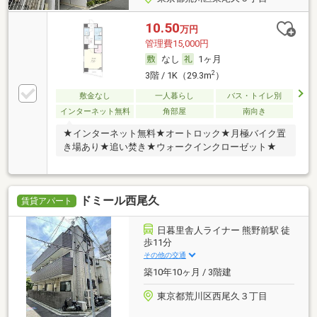
10.50
万円
管理費15,000円
なし
1ヶ月
2
3階 / 1K（29.3m
）
敷金なし
一人暮らし
バス・トイレ別
インターネット無料
角部屋
南向き
★インターネット無料★オートロック★月極バイク置
き場あり★追い焚き★ウォークインクローゼット★
ドミール西尾久
賃貸アパート
日暮里舎人ライナー 熊野前駅 徒
歩11分
その他の交通
築10年10ヶ月 / 3階建
東京都荒川区西尾久３丁目