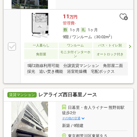
11
万円
管理費-
1ヶ月
1ヶ月
2
9階 / ワンルーム（30.02m
）
一人暮らし
ワンルーム
バス・トイレ別
モニタ付インターホ
角部屋
オートロック付き
ン
5駅2路線利用可能 分譲賃貸マンション 角部屋二面
採光 追い焚き機能 浴室乾燥機 宅配ボックス
レアライズ西日暮里ノース
賃貸マンション
日暮里・舎人ライナー 熊野前駅
徒歩2分
その他の交通
新築 / 9階建
東京都荒川区東尾久５