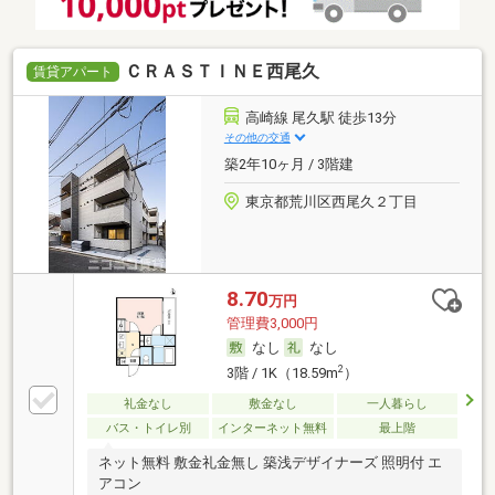
ＣＲＡＳＴＩＮＥ西尾久
賃貸アパート
高崎線 尾久駅 徒歩13分
その他の交通
築2年10ヶ月 / 3階建
東京都荒川区西尾久２丁目
8.70
万円
管理費3,000円
なし
なし
2
3階 / 1K（18.59m
）
礼金なし
敷金なし
一人暮らし
バス・トイレ別
インターネット無料
最上階
ネット無料 敷金礼金無し 築浅デザイナーズ 照明付 エ
アコン