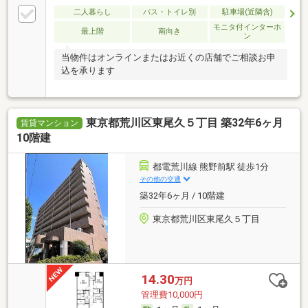
二人暮らし
バス・トイレ別
駐車場(近隣含)
モニタ付インターホ
最上階
南向き
ン
当物件はオンラインまたはお近くの店舗でご相談お申
込を承ります
東京都荒川区東尾久５丁目 築32年6ヶ月
賃貸マンション
10階建
都電荒川線 熊野前駅 徒歩1分
その他の交通
築32年6ヶ月 / 10階建
東京都荒川区東尾久５丁目
14.30
万円
管理費10,000円