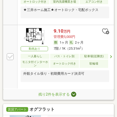
オートロック付き
室内洗濯機置き場
エアコン付き
★三井ホーム施工★オートロック・宅配ボックス
9.10
万円
管理費5,000円
1ヶ月
2ヶ月
2
7階 / 1K（25.31m
）
動画あり
一人暮らし
バス・トイレ別
駐車場(近隣含)
モニタ付インターホ
オートロック付き
駐輪場
ン
外観タイル張り・初期費用カード決済可
残り2件を表示する
オグフラット
賃貸アパート