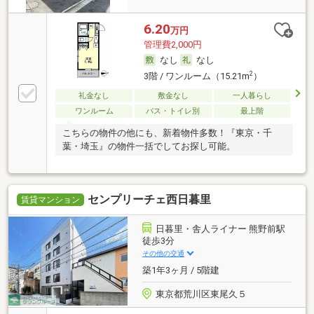
6.20
万円
管理費2,000円
なし
なし
2
3階 / ワンルーム（15.21m
）
礼金なし
敷金なし
一人暮らし
ワンルーム
バス・トイレ別
最上階
こちらの物件の他にも、新着物件多数！『東京・千
葉・埼玉』の物件一括でしてお探し可能。
センプリーチェ西日暮里
賃貸マンション
日暮里・舎人ライナー 熊野前駅
徒歩3分
その他の交通
築1年3ヶ月 / 5階建
東京都荒川区東尾久５