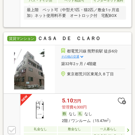
バス・トイレ別
ペット相談可
インターネット無料
最上階 ペット可（中型犬1匹・猫2匹／敷金1ヶ月追
加）ネット使用料不要 オートロック付 宅配BOX
ＣＡＳＡ ＤＥ ＣＬＡＲＯ
賃貸マンション
都電荒川線 熊野前駅 徒歩6分
その他の交通
築32年2ヶ月 / 4階建
東京都荒川区東尾久８丁目
5.10
万円
管理費4,000円
なし
なし
2
2階 / ワンルーム（15.47m
）
礼金なし
敷金なし
一人暮らし