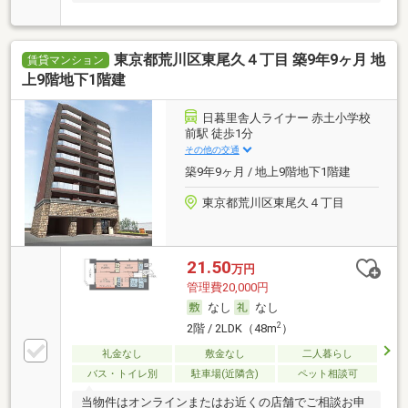
東京都荒川区東尾久４丁目 築9年9ヶ月 地
賃貸マンション
上9階地下1階建
日暮里舎人ライナー 赤土小学校
前駅 徒歩1分
その他の交通
築9年9ヶ月 / 地上9階地下1階建
東京都荒川区東尾久４丁目
21.50
万円
管理費20,000円
なし
なし
2
2階 / 2LDK（48m
）
礼金なし
敷金なし
二人暮らし
バス・トイレ別
駐車場(近隣含)
ペット相談可
当物件はオンラインまたはお近くの店舗でご相談お申