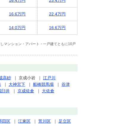
16.4万円
23.4万円
16.6万円
22.4万円
14.0万円
16.6万円
しマンション・アパート・一戸建てともに10戸
成高砂
｜
京成小岩
｜
江戸川
橋
｜
大神宮下
｜
船橋競馬場
｜
谷津
成臼井
｜
京成佐倉
｜
大佐倉
墨田区
｜
江東区
｜
荒川区
｜
足立区