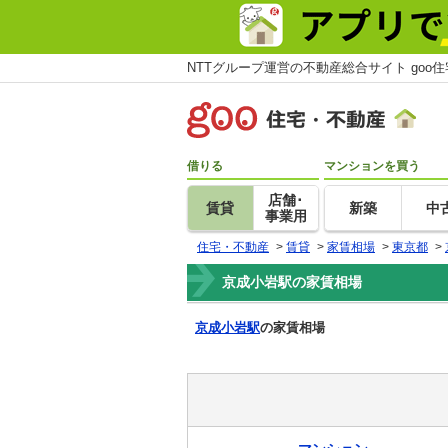
NTTグループ運営の不動産総合サイト goo
借りる
マンションを買う
店舗･
賃貸
新築
中
事業用
住宅・不動産
>
賃貸
>
家賃相場
>
東京都
>
京成小岩駅の家賃相場
京成小岩駅
の家賃相場