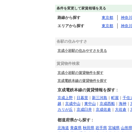
条件を変更して家賃相場を見る
路線から探す
東京都
神奈
エリアから探す
東京都
神奈
各駅の住みやすさ
京成小岩駅の住みやすさを見る
賃貸物件検索
京成小岩駅の賃貸物件を探す
京成電鉄本線の賃貸物件を探す
京成電鉄本線の賃貸情報を探す :
京成上野
｜
日暮里
｜
新三河島
｜
町屋
｜
千住
越
｜
京成中山
｜
東中山
｜
京成西船
｜
海神
｜
カリが丘
｜
京成臼井
｜
京成佐倉
｜
大佐倉
｜
都道府県から探す :
北海道
青森県
秋田県
岩手県
宮城県
山形