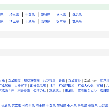
川県
埼玉県
千葉県
茨城県
栃木県
群馬県
川県
埼玉県
千葉県
茨城県
栃木県
群馬県
大橋
｜
京成関屋
｜
堀切菖蒲園
｜
お花茶屋
｜
青砥
｜
京成高砂
｜京成小岩｜
江戸
京成船橋
｜
大神宮下
｜
船橋競馬場
｜
谷津
｜
京成津田沼
｜
京成大久保
｜
実籾
｜
京成酒々井
｜
宗吾参道
｜
公津の杜
｜
京成成田
｜
東成田
｜
空港第２ビル
｜
成田
県
福島県
東京都
神奈川県
埼玉県
千葉県
茨城県
栃木県
群馬県
長野県
山梨県