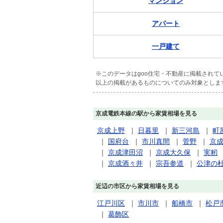
マンション
アパート
一戸建て
※このデータはgoo住宅・不動産に掲載され
以上の掲載があるものについてのみ対象としま
京成電鉄本線の駅から家賃相場を見る
京成上野
｜
日暮里
｜
新三河島
｜
町
｜
国府台
｜
市川真間
｜
菅野
｜
京
｜
京成津田沼
｜
京成大久保
｜
実籾
｜
京成酒々井
｜
宗吾参道
｜
公津の
近辺の市区から家賃相場を見る
江戸川区
｜
市川市
｜
船橋市
｜
松戸
｜
葛飾区