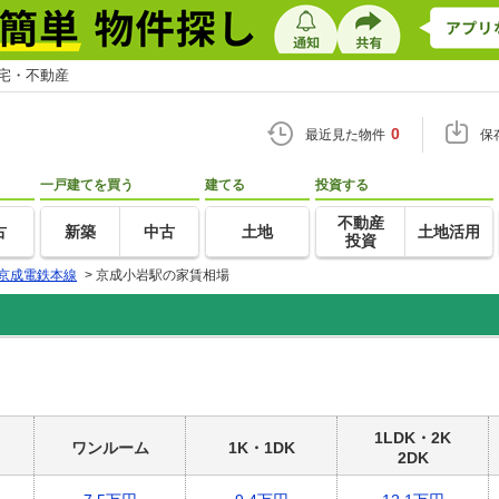
住宅・不動産
0
最近見た物件
保
一戸建てを買う
建てる
投資する
不動産
古
新築
中古
土地
土地活用
投資
京成電鉄本線
>
京成小岩駅の家賃相場
1LDK・2K
ワンルーム
1K・1DK
2DK