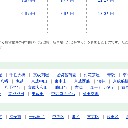
7.5万円
9.4万円
12.1万円
6.8万円
7.8万円
12.0万円
-
-
-
ている賃貸物件の平均賃料（管理費・駐車場代などを除く）を算出したものです。ただ
す。
屋
｜
千住大橋
｜
京成関屋
｜
堀切菖蒲園
｜
お花茶屋
｜
青砥
｜
京
成八幡
｜
鬼越
｜
京成中山
｜
東中山
｜
京成西船
｜
海神
｜
京成船
｜
八千代台
｜
京成大和田
｜
勝田台
｜
志津
｜
ユーカリが丘
｜
京
杜
｜
京成成田
｜
東成田
｜
空港第２ビル
｜
成田空港
市
｜
浦安市
｜
千代田区
｜
中央区
｜
港区
｜
文京区
｜
台東区
｜