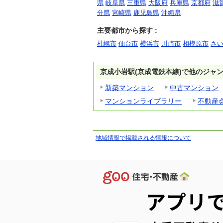
県
岐阜県
三重県
大阪府
兵庫県
京都府
滋
分県
宮崎県
鹿児島県
沖縄県
主要都市から探す :
札幌市
仙台市
横浜市
川崎市
相模原市
さ
京成小岩駅(京成電鉄本線)で他のジャ
新築マンション
中古マンション
マンションライブラリー
不動産
地域情報で掲載される情報について