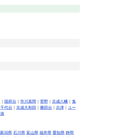
川
｜
国府台
｜
市川真間
｜
菅野
｜
京成八幡
｜
鬼
八千代台
｜
京成大和田
｜
勝田台
｜
志津
｜
ユー
空港
新潟県
石川県
富山県
福井県
愛知県
静岡