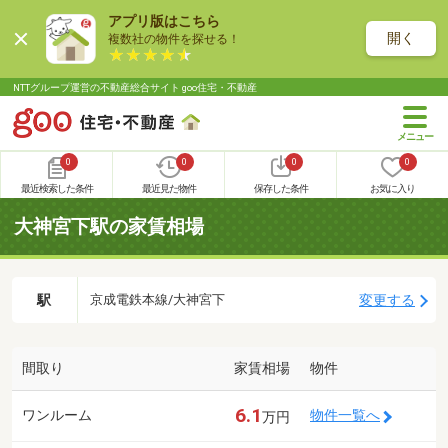
アプリ版はこちら
開く
複数社の物件を探せる！
NTTグループ運営の不動産総合サイト goo住宅・不動産
0
0
0
0
最近検索した条件
最近見た物件
保存した条件
お気に入り
大神宮下駅の家賃相場
駅
変更する
京成電鉄本線/大神宮下
間取り
家賃相場
物件
6.1
ワンルーム
物件一覧へ
万円