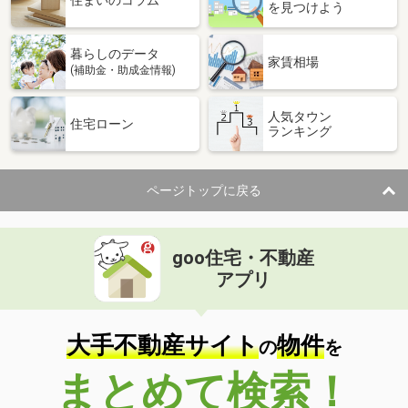
住まいのコラム
を見つけよう
暮らしのデータ
家賃相場
(補助金・助成金情報)
人気タウン
住宅ローン
ランキング
ページトップに戻る
goo住宅・不動産
アプリ
大手不動産サイト
物件
の
を
まとめて検索！