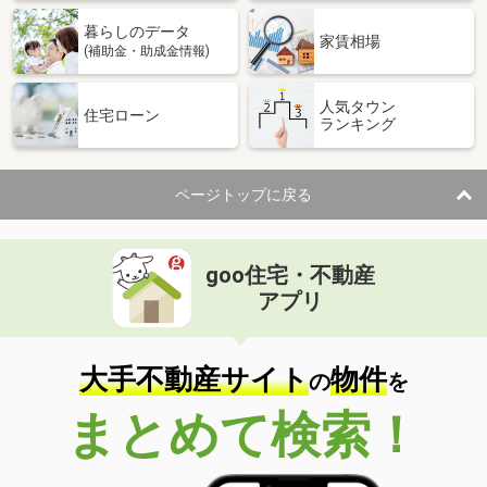
暮らしのデータ
家賃相場
(補助金・助成金情報)
人気タウン
住宅ローン
ランキング
ページトップに戻る
goo住宅・不動産
アプリ
大手不動産サイト
物件
の
を
まとめて検索！