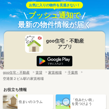
お気に入りの物件を見逃さない！
プッシュ通知で
最新の物件情報が届く
goo住宅・不動産
アプリ
goo住宅・不動産
賃貸
家賃相場
千葉県
空港第２ビル駅の家賃相場
お役立ち情報
「住みたい街」
住まいのコラム
を見つけよう