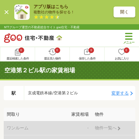
アプリ版はこちら
開く
複数社の物件を探せる！
NTTグループ運営の不動産総合サイト goo住宅・不動産
0
0
0
0
最近検索した条件
最近見た物件
保存した条件
お気に入り
空港第２ビル駅の家賃相場
駅
変更する
京成電鉄本線/空港第２ビル
間取り
家賃相場
物件
ワンルーム
-
物件一覧へ