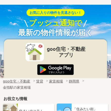
お気に入りの物件を見逃さない！
プッシュ通知で
最新の物件情報が届く
goo住宅・不動産
アプリ
goo住宅・不動産
賃貸
家賃相場
静岡県
金指駅の家賃相場
お役立ち情報
「住みたい街」