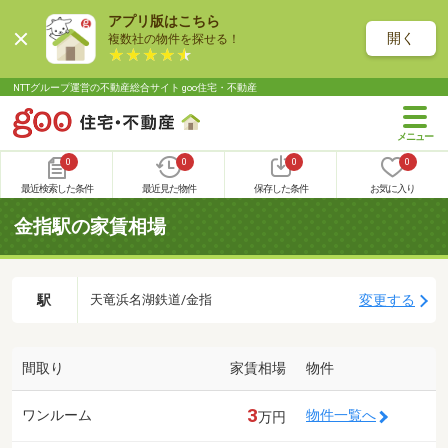
アプリ版はこちら
開く
複数社の物件を探せる！
NTTグループ運営の不動産総合サイト goo住宅・不動産
0
0
0
0
最近検索した条件
最近見た物件
保存した条件
お気に入り
金指駅の家賃相場
駅
変更する
天竜浜名湖鉄道/金指
間取り
家賃相場
物件
3
ワンルーム
物件一覧へ
万円