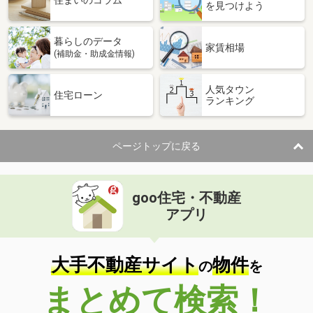
住まいのコラム
を見つけよう
暮らしのデータ
家賃相場
(補助金・助成金情報)
人気タウン
住宅ローン
ランキング
ページトップに戻る
goo住宅・不動産
アプリ
大手不動産サイト
物件
の
を
まとめて検索！