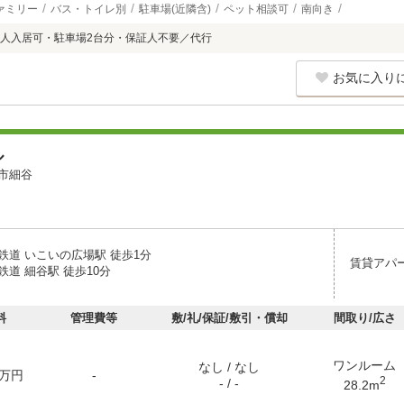
ァミリー
バス・トイレ別
駐車場(近隣含)
ペット相談可
南向き
人入居可・駐車場2台分・保証人不要／代行
お気に入り
ル
市細谷
鉄道 いこいの広場駅 徒歩1分
賃貸アパ
道 細谷駅 徒歩10分
料
管理費等
敷/礼/保証/敷引・償却
間取り/広さ
ワンルーム
なし / なし
万円
-
2
- / -
28.2m