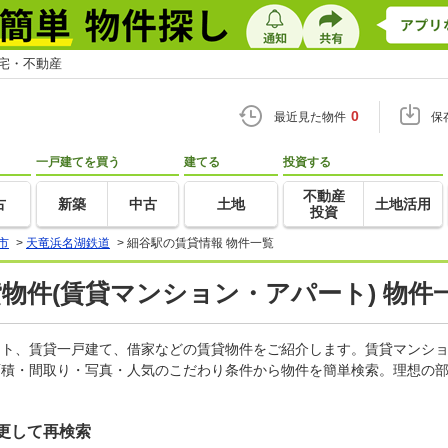
住宅・不動産
0
最近見た物件
保
一戸建てを買う
建てる
投資する
不動産
古
新築
中古
土地
土地活用
投資
市
>
天竜浜名湖鉄道
>
細谷駅の賃貸情報 物件一覧
貸物件(賃貸マンション・アパート) 物件
パート、賃貸一戸建て、借家などの賃貸物件をご紹介します。賃貸マンシ
面積・間取り・写真・人気のこだわり条件から物件を簡単検索。理想の部
更して再検索