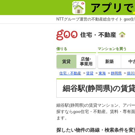
NTTグループ運営の不動産総合サイト goo
借りる
マンションを買う
店舗･
賃貸
新築
中
事業用
住宅・不動産
>
賃貸
>
東海
>
静岡県
>
掛川
細谷駅(静岡県)の賃
細谷駅(静岡県)の賃貸マンション、ア
探すならgoo住宅・不動産。賃料・専有
ます。
探したい物件の路線・検索条件を変