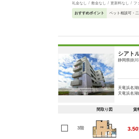
礼金なし
敷金なし
更新料なし
フ
おすすめポイント
ペット相談可・二
シアト
静岡県掛川
天竜浜名湖
天竜浜名湖鉄
間取り図
賃
3階
3.50