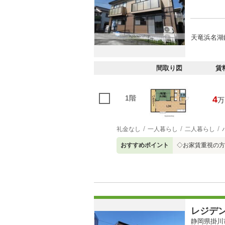
天竜浜名湖
間取り図
賃
1階
4
万
礼金なし
一人暮らし
二人暮らし
おすすめポイント
◇お家賃重視の方
レジデ
静岡県掛川