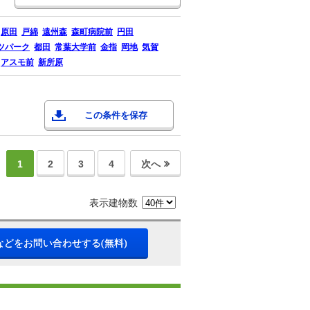
原田
戸綿
遠州森
森町病院前
円田
ツパーク
都田
常葉大学前
金指
岡地
気賀
アスモ前
新所原
この条件を保存
1
2
3
4
次へ
表示建物数
などをお問い合わせする(無料)