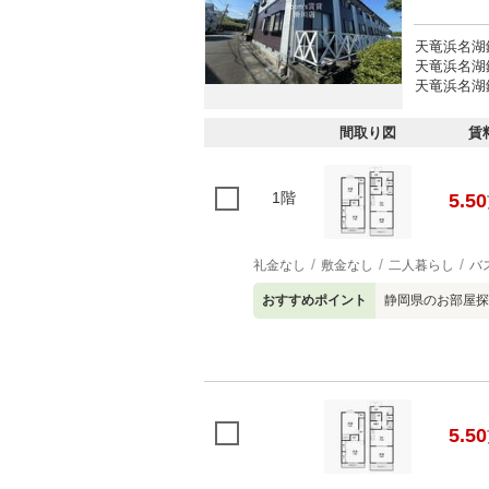
天竜浜名湖
天竜浜名湖鉄
天竜浜名湖鉄
間取り図
賃
1階
5.50
礼金なし
敷金なし
二人暮らし
バ
おすすめポイント
静岡県のお部屋探
5.50