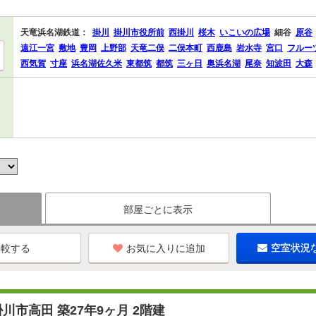
天竜浜名湖鉄道：
掛川
掛川市役所前
西掛川
桜木
いこいの広場
細谷
原谷
遠江一宮
敷地
豊岡
上野部
天竜二俣
二俣本町
西鹿島
岩水寺
宮口
フルー
西気賀
寸座
浜名湖佐久米
東都筑
都筑
三ヶ日
奥浜名湖
尾奈
知波田
大森
部屋ごとに表示
お気に入りに追加
空室状況
川市高田 築27年9ヶ月 2階建