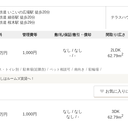
鉄道 いこいの広場駅 徒歩20分
道 細谷駅 徒歩20分
テラスハ
道 桜木駅 徒歩29分
料
管理費等
敷/礼/保証/敷引・償却
間取り/広さ
2LDK
なし / なし
1,000円
万円
2
- / -
62.79m
ス・トイレ別
駐車場(近隣含)
ペット相談可
南向き
駐輪場
しはルームズ賃貸へ！
お気に入り
なし / なし
3DK
1,000円
万円
2
なし / -
62.79m