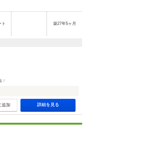
ート
築27年5ヶ月
場
詳細を見る
に追加