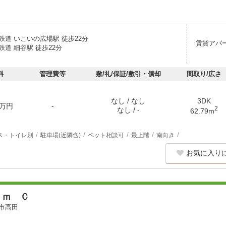
鉄道 いこいの広場駅 徒歩22分
賃貸アパ
道 細谷駅 徒歩22分
料
管理費等
敷/礼/保証/敷引・償却
間取り/広さ
なし / なし
3DK
万円
-
2
なし / -
62.79m
ス・トイレ別
駐車場(近隣含)
ペット相談可
最上階
南向き
お気に入り
ｅｍ Ｃ
市高田