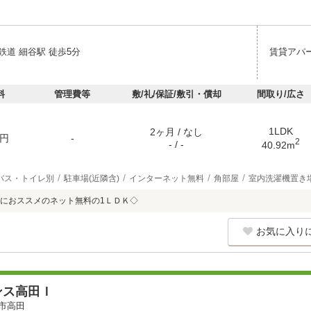
鉄道 細谷駅 徒歩5分
賃貸アパ
料
管理費等
敷/礼/保証/敷引・償却
間取り/広さ
1LDK
2ヶ月 / なし
円
-
2
- / -
40.92m
バス・トイレ別
駐車場(近隣含)
インターネット無料
角部屋
室内洗濯機置き
におススメのネット無料の1ＬＤＫ◇
お気に入り
ンス高田Ｉ
市高田