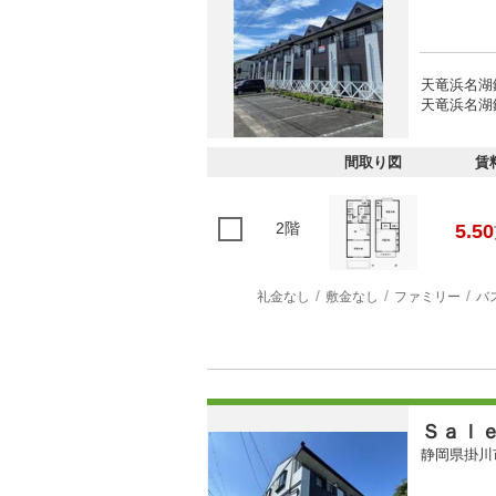
天竜浜名湖
天竜浜名湖鉄
間取り図
賃
2階
5.50
礼金なし
敷金なし
ファミリー
バ
Ｓａｌ
静岡県掛川