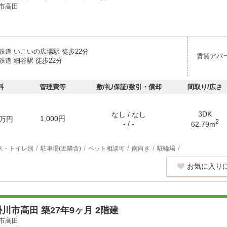
市高田
鉄道 いこいの広場駅 徒歩22分
賃貸アパ
道 細谷駅 徒歩22分
料
管理費等
敷/礼/保証/敷引・償却
間取り/広さ
3DK
なし / なし
1,000円
万円
2
- / -
62.79m
ス・トイレ別
駐車場(近隣含)
ペット相談可
南向き
駐輪場
お気に入り
川市高田 築27年9ヶ月 2階建
市高田