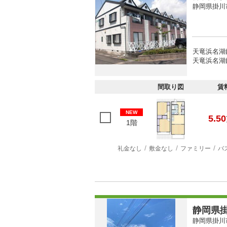
静岡県掛川
天竜浜名湖
天竜浜名湖鉄
間取り図
賃
NEW
5.50
1階
礼金なし
敷金なし
ファミリー
バ
静岡県掛
静岡県掛川