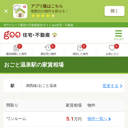
アプリ版はこちら
開く
複数社の物件を探せる！
NTTグループ運営の不動産総合サイト goo住宅・不動産
0
0
0
0
最近検索した条件
最近見た物件
保存した条件
お気に入り
おごと温泉駅の家賃相場
駅
変更する
湖西線/おごと温泉
間取り
家賃相場
物件
5.1
ワンルーム
物件一覧へ
万円