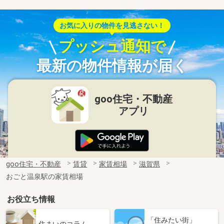
お気に入りの物件を見逃さない！
プッシュ通知で
最新の物件情報が届く
goo住宅・不動産
アプリ
goo住宅・不動産
賃貸
家賃相場
滋賀県
おごと温泉駅の家賃相場
お役立ち情報
「住みたい街」