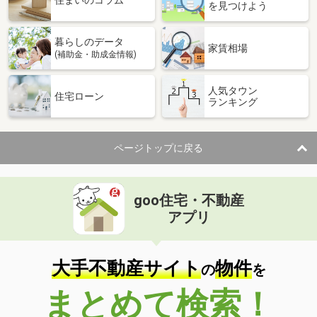
住まいのコラム
を見つけよう
暮らしのデータ
家賃相場
(補助金・助成金情報)
人気タウン
住宅ローン
ランキング
ページトップに戻る
goo住宅・不動産
アプリ
大手不動産サイト
物件
の
を
まとめて検索！