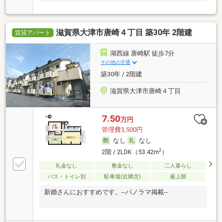
滋賀県大津市唐崎４丁目 築30年 2階建
賃貸アパート
湖西線 唐崎駅 徒歩7分
その他の交通
築30年 / 2階建
滋賀県大津市唐崎４丁目
7.50
万円
管理費3,500円
なし
なし
2
2階 / 2LDK（53.42m
）
礼金なし
敷金なし
二人暮らし
バス・トイレ別
駐車場(近隣含)
最上階
新婚さんにおすすめです。--パノラマ掲載--