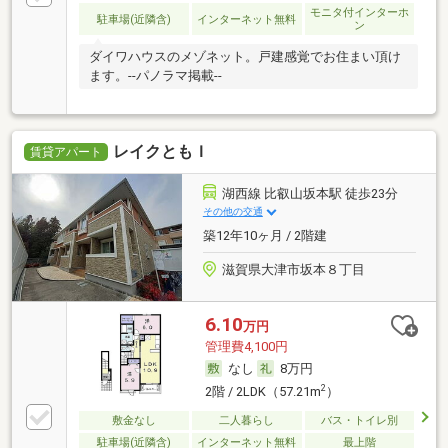
モニタ付インターホ
駐車場(近隣含)
インターネット無料
ン
ダイワハウスのメゾネット。戸建感覚でお住まい頂け
ます。--パノラマ掲載--
レイクともＩ
賃貸アパート
湖西線 比叡山坂本駅 徒歩23分
その他の交通
築12年10ヶ月 / 2階建
滋賀県大津市坂本８丁目
6.10
万円
管理費4,100円
なし
8万円
2
2階 / 2LDK（57.21m
）
敷金なし
二人暮らし
バス・トイレ別
駐車場(近隣含)
インターネット無料
最上階