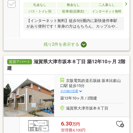
礼金なし
敷金なし
二人暮らし
バス・トイレ別
駐車場(近隣含)
インターネット無料
【インターネット無料】徒歩5分圏内に新快速停車駅
があり便利です！単身の方はもちろん、カップルや新
婚さ
残り2件を表示する
滋賀県大津市坂本８丁目 築12年10ヶ月 2階
賃貸アパート
建
京阪電気鉄道石坂線 坂本比叡山
口駅 徒歩15分
その他の交通
築12年10ヶ月 / 2階建
滋賀県大津市坂本８丁目
6.30
万円
管理費4,100円