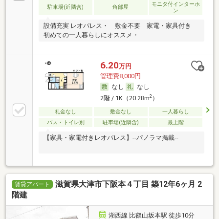
モニタ付インターホ
駐車場(近隣含)
角部屋
ン
設備充実 レオパレス・ 敷金不要 家電・家具付き
初めての一人暮らしにオススメ・
6.20
万円
管理費8,000円
なし
なし
2
2階 / 1K（20.28m
）
礼金なし
敷金なし
一人暮らし
バス・トイレ別
駐車場(近隣含)
最上階
【家具・家電付きレオパレス】--パノラマ掲載--
滋賀県大津市下阪本４丁目 築12年6ヶ月 2
賃貸アパート
階建
湖西線 比叡山坂本駅 徒歩10分