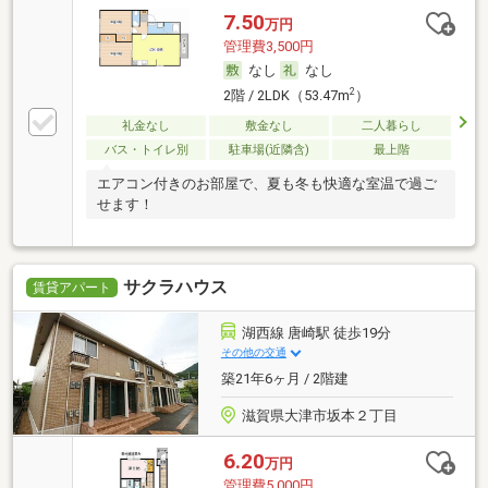
7.50
万円
管理費3,500円
なし
なし
2
2階 / 2LDK（53.47m
）
礼金なし
敷金なし
二人暮らし
バス・トイレ別
駐車場(近隣含)
最上階
エアコン付きのお部屋で、夏も冬も快適な室温で過ご
せます！
サクラハウス
賃貸アパート
湖西線 唐崎駅 徒歩19分
その他の交通
築21年6ヶ月 / 2階建
滋賀県大津市坂本２丁目
6.20
万円
管理費5,000円