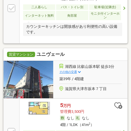
二人暮らし
バス・トイレ別
駐車場(近隣含)
モニタ付インターホ
インターネット無料
角部屋
ン
カウンターキッチンは開放感があり利便性の高い設備
です。
ユニヴェール
賃貸マンション
湖西線 比叡山坂本駅 徒歩3分
その他の交通
築39年 / 4階建
滋賀県大津市坂本７丁目
5
万円
管理費3,500円
なし
なし
2
4階 / 1LDK（41m
）