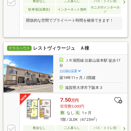
敷金なし
二人暮らし
バス・トイレ別
モニタ付インターホ
駐車場(近隣含)
インターネット無料
ン
開放的な空間でプライベート時間を確保できます！
レストヴィラージュ Ａ棟
テラスハウス
ＪＲ湖西線 比叡山坂本駅 徒歩17
分
その他の交通
築19年11ヶ月 / 2階建
滋賀県大津市下阪本３
7.50
万円
管理費5,000円
なし
1ヶ月
2
1階 / 2LDK（67.23m
）
敷金なし
二人暮らし
バス・トイレ別