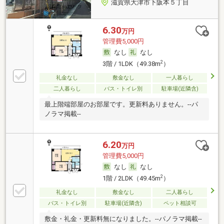
滋賀県大津市下阪本５丁目
6.30
万円
管理費5,000円
なし
なし
2
3階 / 1LDK（49.38m
）
礼金なし
敷金なし
一人暮らし
二人暮らし
バス・トイレ別
駐車場(近隣含)
最上階端部屋のお部屋です。更新料ありません。--パ
ノラマ掲載--
6.20
万円
管理費5,000円
なし
なし
2
1階 / 2LDK（49.45m
）
礼金なし
敷金なし
二人暮らし
バス・トイレ別
駐車場(近隣含)
ペット相談可
敷金・礼金・更新料無になりました。--パノラマ掲載--