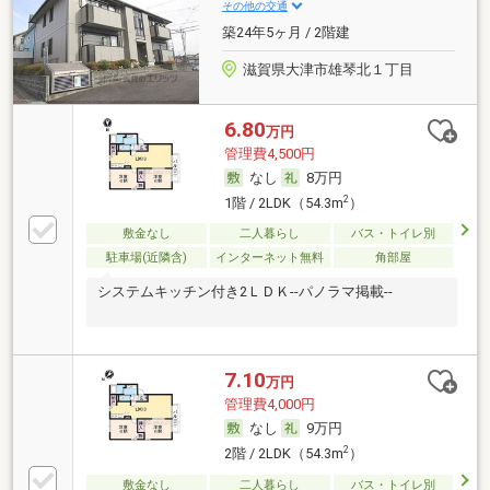
その他の交通
築24年5ヶ月 / 2階建
滋賀県大津市雄琴北１丁目
6.80
万円
管理費4,500円
なし
8万円
2
1階 / 2LDK（54.3m
）
敷金なし
二人暮らし
バス・トイレ別
駐車場(近隣含)
インターネット無料
角部屋
システムキッチン付き2ＬＤＫ--パノラマ掲載--
7.10
万円
管理費4,000円
なし
9万円
2
2階 / 2LDK（54.3m
）
敷金なし
二人暮らし
バス・トイレ別