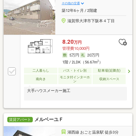
その他の交通
築12年6ヶ月 / 2階建
滋賀県大津市下阪本４丁目
8.20
万円
管理費10,000円
5万円
20万円
2
1階 / 2LDK（56.67m
）
二人暮らし
バス・トイレ別
駐車場(近隣含)
モニタ付インターホ
南向き
収納スペース
ン
大手ハウスメーカー施工
メルベーユＦ
賃貸アパート
湖西線 おごと温泉駅 徒歩3分