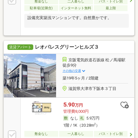
敷金なし
二人暮らし
バス・トイレ別
駐車場(近隣含)
インターネット無料
最上階
設備充実築浅マンションです。自然豊かです。
レオパレスグリーンヒルズ３
賃貸アパート
京阪電気鉄道石坂線 松ノ馬場駅
徒歩9分
その他の交通
築19年5ヶ月 / 2階建
滋賀県大津市下阪本３丁目
5.90
万円
管理費8,000円
なし
5.9万円
2
1階 / 1K（20.28m
）
敷金なし
一人暮らし
バス・トイレ別