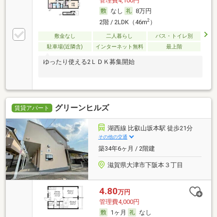
管理費4,100円
なし
8万円
2
2階 / 2LDK（46m
）
敷金なし
二人暮らし
バス・トイレ別
駐車場(近隣含)
インターネット無料
最上階
ゆったり使える2ＬＤＫ募集開始
グリーンヒルズ
賃貸アパート
湖西線 比叡山坂本駅 徒歩21分
その他の交通
築34年6ヶ月 / 2階建
滋賀県大津市下阪本３丁目
4.80
万円
管理費4,000円
1ヶ月
なし