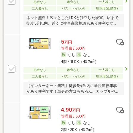
礼金なし
敷金なし
一人暮らし
二人暮らし
バス・トイレ別
駐車場(近隣含)
ネット無料！広々としたLDKと独立した寝室。駅まで
徒歩5分以内、近くに複合商業施設もあり便利な立
地。
5
万円
管理費3,500円
なし
なし
2
4階 / 1LDK（43.7m
）
礼金なし
敷金なし
一人暮らし
二人暮らし
バス・トイレ別
駐車場(近隣含)
【インターネット無料】徒歩5分圏内に新快速停車駅
があり便利です！単身の方はもちろん、カップルや新
婚さ
4.90
万円
管理費3,500円
なし
なし
2
2階 / 2DK（43.7m
）