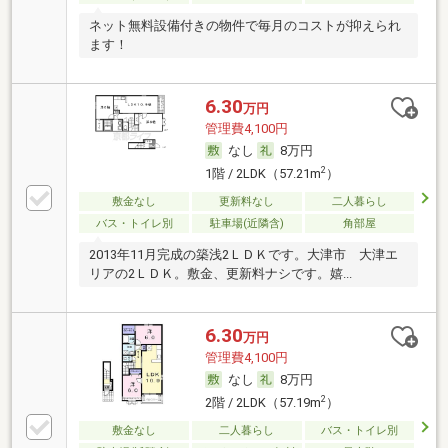
ネット無料設備付きの物件で毎月のコストが抑えられ
ます！
6.30
万円
管理費4,100円
なし
8万円
2
1階 / 2LDK（57.21m
）
敷金なし
更新料なし
二人暮らし
バス・トイレ別
駐車場(近隣含)
角部屋
2013年11月完成の築浅2ＬＤＫです。大津市 大津エ
リアの2ＬＤＫ。敷金、更新料ナシです。嬉...
6.30
万円
管理費4,100円
なし
8万円
2
2階 / 2LDK（57.19m
）
敷金なし
二人暮らし
バス・トイレ別