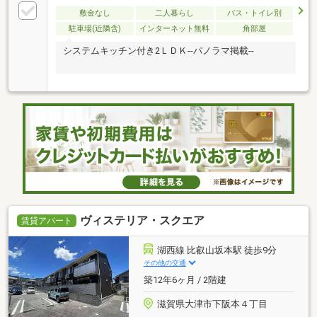
敷金なし
二人暮らし
バス・トイレ別
駐車場(近隣含)
インターネット無料
角部屋
システムキッチン付き2ＬＤＫ--パノラマ掲載--
ヴィステリア・スクエア
賃貸アパート
湖西線 比叡山坂本駅 徒歩9分
その他の交通
築12年6ヶ月 / 2階建
滋賀県大津市下阪本４丁目