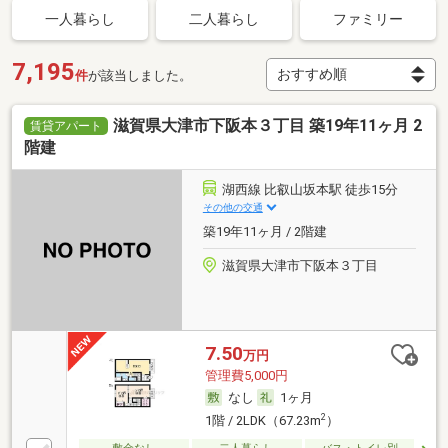
一人暮らし
二人暮らし
ファミリー
7,195
件
が該当しました。
滋賀県大津市下阪本３丁目 築19年11ヶ月 2
賃貸アパート
階建
湖西線 比叡山坂本駅 徒歩15分
その他の交通
築19年11ヶ月 / 2階建
滋賀県大津市下阪本３丁目
7.50
万円
管理費5,000円
なし
1ヶ月
2
1階 / 2LDK（67.23m
）