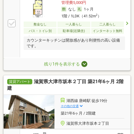
管理費5,000円
なし
1ヶ月
2
1階 / 1LDK（41.52m
）
敷金なし
一人暮らし
二人暮らし
バス・トイレ別
駐車場(近隣含)
インターネット無料
カウンターキッチンは開放感があり利便性の高い設備
です。
残り1件を表示する
滋賀県大津市坂本２丁目 築21年6ヶ月 2階
賃貸アパート
建
湖西線 唐崎駅 徒歩19分
その他の交通
築21年6ヶ月 / 2階建
滋賀県大津市坂本２丁目