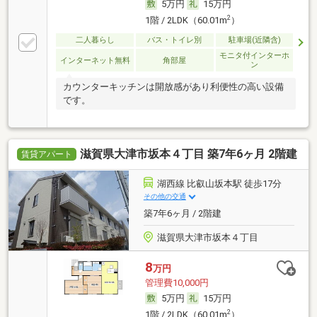
5万円
15万円
2
1階 / 2LDK（60.01m
）
二人暮らし
バス・トイレ別
駐車場(近隣含)
モニタ付インターホ
インターネット無料
角部屋
ン
カウンターキッチンは開放感があり利便性の高い設備
です。
滋賀県大津市坂本４丁目 築7年6ヶ月 2階建
賃貸アパート
湖西線 比叡山坂本駅 徒歩17分
その他の交通
築7年6ヶ月 / 2階建
滋賀県大津市坂本４丁目
8
万円
管理費10,000円
5万円
15万円
2
1階 / 2LDK（60.01m
）