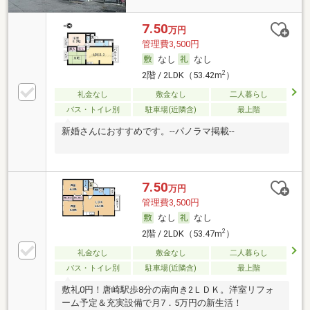
7.50
万円
管理費3,500円
なし
なし
2
2階 / 2LDK（53.42m
）
礼金なし
敷金なし
二人暮らし
バス・トイレ別
駐車場(近隣含)
最上階
新婚さんにおすすめです。--パノラマ掲載--
7.50
万円
管理費3,500円
なし
なし
2
2階 / 2LDK（53.47m
）
礼金なし
敷金なし
二人暮らし
バス・トイレ別
駐車場(近隣含)
最上階
敷礼0円！唐崎駅歩8分の南向き2ＬＤＫ。洋室リフォ
ーム予定＆充実設備で月7．5万円の新生活！