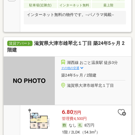
駐車場(近隣含)
インターネット無料
最上階
インターネット無料の物件です。--パノラマ掲載--
滋賀県大津市雄琴北１丁目 築24年5ヶ月 2
賃貸アパート
階建
湖西線 おごと温泉駅 徒歩3分
その他の交通
築24年5ヶ月 / 2階建
滋賀県大津市雄琴北１丁目
6.80
万円
管理費4,500円
なし
8万円
2
1階 / 2LDK（54.3m
）