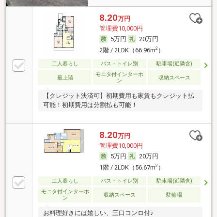
8.20
万円
管理費10,000円
5万円
20万円
2
2階 / 2LDK（66.96m
）
二人暮らし
バス・トイレ別
駐車場(近隣含)
モニタ付インターホ
最上階
収納スペース
ン
【クレジット決済可】初期費用も家賃もクレジット払
可能！初期費用は分割払も可能！
8.20
万円
管理費10,000円
5万円
20万円
2
1階 / 2LDK（56.67m
）
二人暮らし
バス・トイレ別
駐車場(近隣含)
モニタ付インターホ
収納スペース
駐輪場
ン
お料理好きには嬉しい、三口コンロ付♪