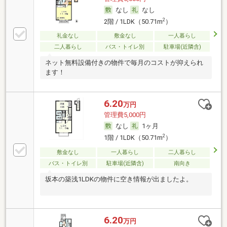
なし
なし
2
2階 / 1LDK（50.71m
）
礼金なし
敷金なし
一人暮らし
二人暮らし
バス・トイレ別
駐車場(近隣含)
ネット無料設備付きの物件で毎月のコストが抑えられ
ます！
6.20
万円
管理費5,000円
なし
1ヶ月
2
1階 / 1LDK（50.71m
）
敷金なし
一人暮らし
二人暮らし
バス・トイレ別
駐車場(近隣含)
南向き
坂本の築浅1LDKの物件に空き情報が出ましたよ。
6.20
万円