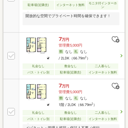
モニタ付インターホ
駐車場(近隣含)
インターネット無料
ン
開放的な空間でプライベート時間を確保できます！
7
万円
管理費5,000円
なし
なし
2
/ 2LDK（66.79m
）
礼金なし
敷金なし
二人暮らし
バス・トイレ別
駐車場(近隣含)
インターネット無料
7
万円
管理費5,000円
なし
なし
2
1階 / 2LDK（66.79m
）
礼金なし
敷金なし
二人暮らし
バス・トイレ別
駐車場(近隣含)
インターネット無料
メゾネット・管理人巡回・保証人不要／代行