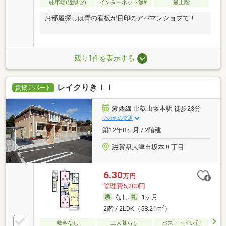
駐車場(近隣含)
インターネット無料
最上階
お部屋探しは青の看板が目印のアパマンショプで！
残り1件を表示する
レイクりきＩＩ
賃貸アパート
湖西線 比叡山坂本駅 徒歩23分
その他の交通
築12年8ヶ月 / 2階建
滋賀県大津市坂本８丁目
6.30
万円
管理費5,200円
なし
1ヶ月
2
2階 / 2LDK（58.21m
）
敷金なし
二人暮らし
バス・トイレ別