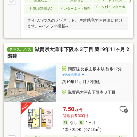
敷金なし
二人暮らし
バス・トイレ別
モニタ付インターホ
駐車場(近隣含)
インターネット無料
ン
ダイワハウスのメゾネット。戸建感覚でお住まい頂け
ます。--パノラマ掲載--
滋賀県大津市下阪本３丁目 築19年11ヶ月 2
テラスハウス
階建
湖西線 比叡山坂本駅 徒歩17分
その他の交通
築19年11ヶ月 / 2階建
滋賀県大津市下阪本３丁目
7.50
万円
管理費5,000円
なし
1ヶ月
2
1階 / 2LDK（67.23m
）