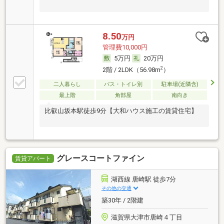
8.50
万円
管理費10,000円
5万円
20万円
2
2階 / 2LDK（56.98m
）
二人暮らし
バス・トイレ別
駐車場(近隣含)
最上階
角部屋
南向き
比叡山坂本駅徒歩9分【大和ハウス施工の賃貸住宅】
グレースコートファイン
賃貸アパート
湖西線 唐崎駅 徒歩7分
その他の交通
築30年 / 2階建
滋賀県大津市唐崎４丁目