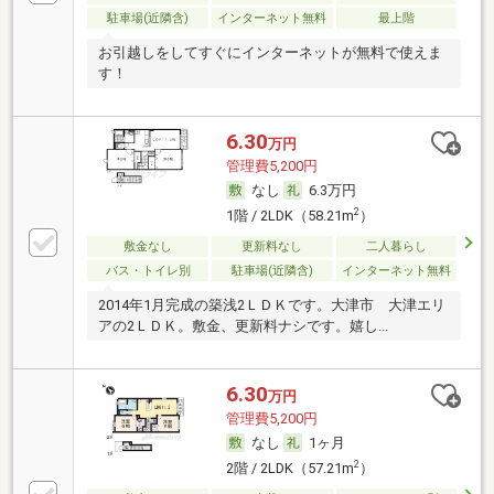
駐車場(近隣含)
インターネット無料
最上階
お引越しをしてすぐにインターネットが無料で使えま
す！
6.30
万円
管理費5,200円
なし
6.3万円
2
1階 / 2LDK（58.21m
）
敷金なし
更新料なし
二人暮らし
バス・トイレ別
駐車場(近隣含)
インターネット無料
2014年1月完成の築浅2ＬＤＫです。大津市 大津エリ
アの2ＬＤＫ。敷金、更新料ナシです。嬉し...
6.30
万円
管理費5,200円
なし
1ヶ月
2
2階 / 2LDK（57.21m
）