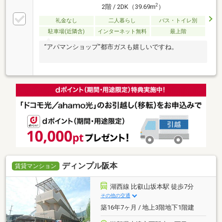
2
2階 / 2DK（39.69m
）
礼金なし
二人暮らし
バス・トイレ別
駐車場(近隣含)
インターネット無料
最上階
“アパマンショップ”都市ガスも嬉しいですね。
ディンプル阪本
賃貸マンション
湖西線 比叡山坂本駅 徒歩7分
その他の交通
築16年7ヶ月 / 地上3階地下1階建