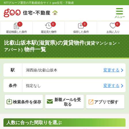
NTTグループ運営の不動産総合サイト goo住宅・不動産
1
0
0
0
最近検索した条件
最近見た物件
保存した条件
お気に入り
比叡山坂本駅(滋賀県)の賃貸物件
(賃貸マンション・
物件一覧
アパート)
駅
変更する
湖西線/比叡山坂本
条件
変更する
指定なし
新着メールを受
検索条件を保存
アプリで探す
取る
人数に合った間取りを選ぶ