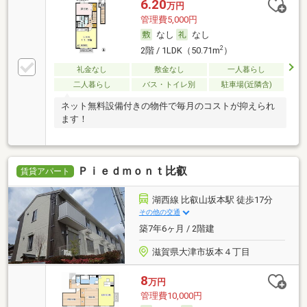
6.20
万円
管理費5,000円
なし
なし
2
2階 / 1LDK（50.71m
）
礼金なし
敷金なし
一人暮らし
二人暮らし
バス・トイレ別
駐車場(近隣含)
ネット無料設備付きの物件で毎月のコストが抑えられ
ます！
Ｐｉｅｄｍｏｎｔ比叡
賃貸アパート
湖西線 比叡山坂本駅 徒歩17分
その他の交通
築7年6ヶ月 / 2階建
滋賀県大津市坂本４丁目
8
万円
管理費10,000円