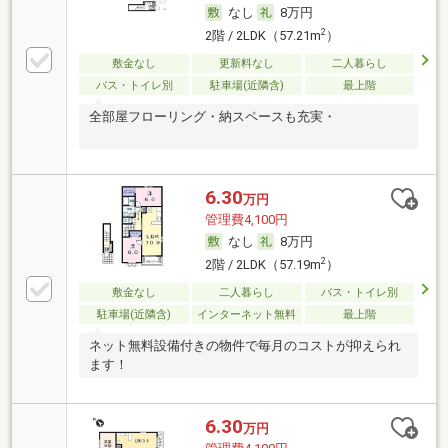
なし
8万円
2
2階 / 2LDK（57.21m
）
敷金なし
更新料なし
二人暮らし
バス・トイレ別
駐車場(近隣含)
最上階
全部屋フローリング・納スペースも充実・
6.30
万円
管理費4,100円
なし
8万円
2
2階 / 2LDK（57.19m
）
敷金なし
二人暮らし
バス・トイレ別
駐車場(近隣含)
インターネット無料
最上階
ネット無料設備付きの物件で毎月のコストが抑えられ
ます！
6.30
万円