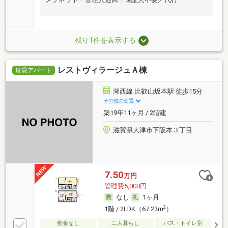
残り1件を表示する
レストヴィラージュＡ棟
賃貸アパート
湖西線 比叡山坂本駅 徒歩15分
その他の交通
築19年11ヶ月 / 2階建
滋賀県大津市下阪本３丁目
7.50
万円
管理費5,000円
なし
1ヶ月
2
1階 / 2LDK（67.23m
）
敷金なし
二人暮らし
バス・トイレ別