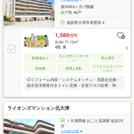
築36年6ヶ月/7階建
総戸数
46戸
滋賀県大津市本堅田４
1,580
万円
2
3LDK 71.12m
4階 東
モニタ付インターホ
駐車場あり
即入居可
ン
リフォームリノベー
所有権
管理人常駐
ション
◇リフォーム内容・システムキッチン・洗面台交換・
温水洗浄便座付きトイレ交換・全室クロス貼替・和室
畳表替え◇立地・大津市立堅田小学校まで徒歩約15
分・大津市立堅田中学校まで徒歩約8分◆◇弊社が選
ばれる理由◆◇1．お金の扱い方のプロ、ファイナン
ライオンズマンション北大津
シャルプランナーが資金計画をサポート！2．買い替
えなどにも対応できる売却専門チームあり！3．たく
さんの銀行と繋がりがあるため、最も低金利になるよ
ＪＲ湖西線 おごと温泉駅 徒歩20
うに審査が可能！4．物件のお引渡し後に必要になっ
分
たお家のリフォームも弊社のリフォームプランナーが
その他の交通