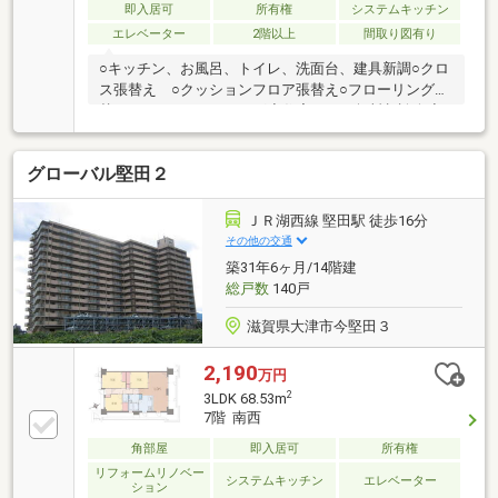
即入居可
所有権
システムキッチン
エレベーター
2階以上
間取り図有り
○キッチン、お風呂、トイレ、洗面台、建具新調○クロ
ス張替え ○クッションフロア張替え○フローリング貼
替 ○ハウスクリーニング◆住宅ローン無料相談会◆
月々の支払額、借入可能額、賃貸との比較などお客様
により良い金融機関のご提案をさせていただきます。
グローバル堅田２
まだマンションにするか戸建にするかなど決まってお
らず、まずは住宅ローンの相談のみされたい方も大歓
迎です。
ＪＲ湖西線 堅田駅 徒歩16分
その他の交通
築31年6ヶ月/14階建
総戸数
140戸
滋賀県大津市今堅田３
2,190
万円
2
3LDK 68.53m
7階 南西
角部屋
即入居可
所有権
リフォームリノベー
システムキッチン
エレベーター
ション