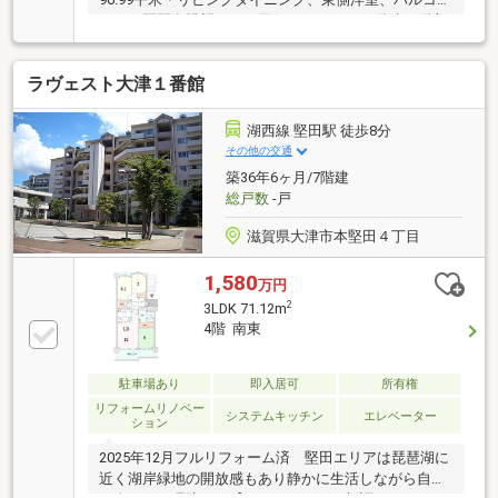
ーより琵琶湖眺望あり（天候による）・14階建13階部
分、南東向きバルコニーにつき日当たり良好・2026年
2月リフォーム完了・ペット飼育可能（規約有）・約
ラヴェスト大津１番館
18.7帖のLDK・約10.8帖の洋室・1418サイズの浴室・
ワイドバルコニー（幅約8.9ｍ）■リフォーム内容
（2026年2月）・キッチン交換・浴室交換・洗面台交
湖西線 堅田駅 徒歩8分
換・トイレ交換・給湯器交換・全室クロス張替・フロ
その他の交通
ーリング張替（LDK、洋室2室）・クッションフロア張
築36年6ヶ月/7階建
替（洗面室、トイレ）
総戸数
-戸
滋賀県大津市本堅田４丁目
1,580
万円
2
3LDK 71.12m
4階 南東
駐車場あり
即入居可
所有権
リフォームリノベー
システムキッチン
エレベーター
ション
2025年12月フルリフォーム済 堅田エリアは琵琶湖に
近く湖岸緑地の開放感もあり静かに生活しながら自然