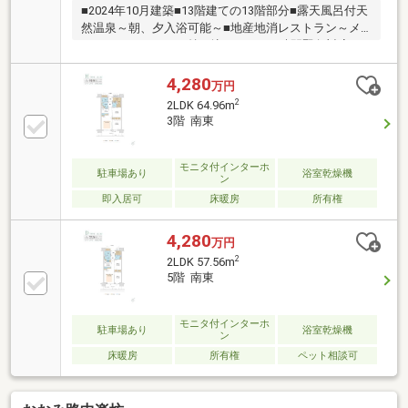
■2024年10月建築■13階建ての13階部分■露天風呂付天
然温泉～朝、夕入浴可能～■地産地消レストラン～メ
ニューリクエスト・持ち込み可～■24時間緊急対応～
マンション内にスタッフ常駐～■ペット２匹まで飼育
可～犬・猫可（規約細則有り～■ラウンジ（コーヒー
4,280
万円
サービス有）■ゲストルーム■パーティールーム■スタ
2
2LDK 64.96m
ジオ～カラオケルーム～■娯楽室
3階 南東
モニタ付インターホ
駐車場あり
浴室乾燥機
ン
即入居可
床暖房
所有権
4,280
万円
2
2LDK 57.56m
5階 南東
モニタ付インターホ
駐車場あり
浴室乾燥機
ン
床暖房
所有権
ペット相談可