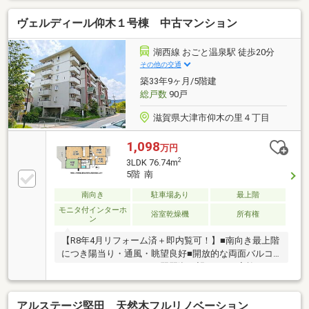
ヴェルディール仰木１号棟 中古マンション
湖西線 おごと温泉駅 徒歩20分
その他の交通
築33年9ヶ月/5階建
総戸数
90戸
滋賀県大津市仰木の里４丁目
1,098
万円
2
3LDK 76.74m
5階 南
南向き
駐車場あり
最上階
モニタ付インターホ
浴室乾燥機
所有権
ン
【R8年4月リフォーム済＋即内覧可！】■南向き最上階
につき陽当り・通風・眺望良好■開放的な両面バルコ
ニー！バルコニーからは琵琶湖が望めます■家族がゆ
ったり過ごせる16帖超のLDK
アルステージ堅田 天然木フルリノベーション