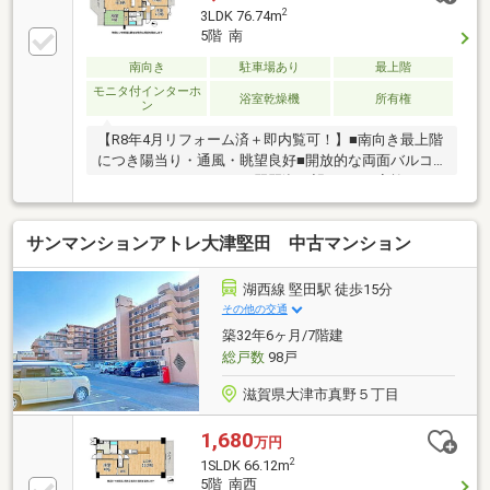
2
3LDK 76.74m
5階 南
南向き
駐車場あり
最上階
モニタ付インターホ
浴室乾燥機
所有権
ン
【R8年4月リフォーム済＋即内覧可！】■南向き最上階
につき陽当り・通風・眺望良好■開放的な両面バルコ
ニー！バルコニーからは琵琶湖が望めます■家族がゆ
ったり過ごせる16帖超のLDK
サンマンションアトレ大津堅田 中古マンション
湖西線 堅田駅 徒歩15分
その他の交通
築32年6ヶ月/7階建
総戸数
98戸
滋賀県大津市真野５丁目
1,680
万円
2
1SLDK 66.12m
5階 南西