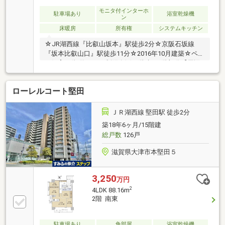
モニタ付インターホ
駐車場あり
浴室乾燥機
ン
床暖房
所有権
システムキッチン
☆JR湖西線『比叡山坂本』駅徒歩2分☆京阪石坂線
『坂本比叡山口』駅徒歩11分☆2016年10月建築☆ペッ
ト飼育可(規約による制限有)☆7階建の5階部分【周辺
施設】◎坂本小学校まで徒歩7分(約530m)◎日吉中学
校まで徒歩4分(約280m)◎セブンイレブン 大津坂本3丁
ローレルコート堅田
目店まで徒歩3分(約210m)◎スーパーサンライズ坂本
店まで徒歩5分(約360m)◎山本薬局まで徒歩2分(約
130m)
ＪＲ湖西線 堅田駅 徒歩2分
築18年6ヶ月/15階建
総戸数
126戸
滋賀県大津市本堅田５
3,250
万円
2
4LDK 88.16m
2階 南東
駐車場あり
角部屋
浴室乾燥機