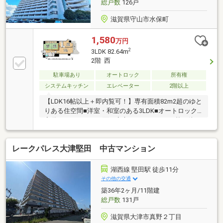
総戸数
126戸
滋賀県守山市水保町
1,580
万円
2
3LDK 82.64m
2階 西
駐車場あり
オートロック
所有権
システムキッチン
エレベーター
2階以上
【LDK16帖以上＋即内覧可！】専有面積82m2超のゆと
りある住空間■洋室・和室のある3LDK■オートロック
完備でセキュリティ面も安心■エレベーター2基で待ち
時間が少なく快適に移動できます
レークパレス大津堅田 中古マンション
湖西線 堅田駅 徒歩11分
その他の交通
築36年2ヶ月/11階建
総戸数
131戸
滋賀県大津市真野２丁目