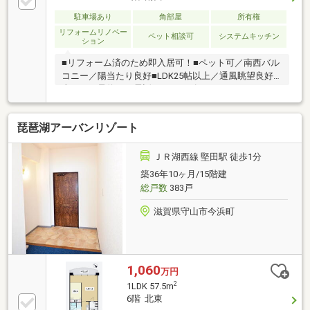
駐車場あり
角部屋
所有権
リフォームリノベー
ペット相談可
システムキッチン
ション
■リフォーム済のため即入居可！■ペット可／南西バル
コニー／陽当たり良好■LDK25帖以上／通風眺望良好■
当日のご予約はお電話がスムーズ
琵琶湖アーバンリゾート
ＪＲ湖西線 堅田駅 徒歩1分
築36年10ヶ月/15階建
総戸数
383戸
滋賀県守山市今浜町
1,060
万円
2
1LDK 57.5m
6階 北東