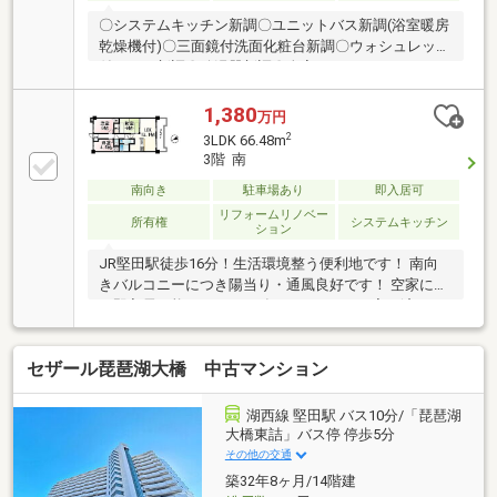
〇システムキッチン新調〇ユニットバス新調(浴室暖房
乾燥機付)〇三面鏡付洗面化粧台新調〇ウォシュレット
付トイレ新調〇給湯器新調〇全室クロス・フローリン
グ貼替〇クッションフロア貼替〇和室畳表替・襖貼替
〇建具一部塗装など◆バルコニーより琵琶湖の眺望有
1,380
万円
◆南西向きバルコニーで日当り良好◆近隣商業施設充
2
3LDK 66.48m
実
3階 南
南向き
駐車場あり
即入居可
リフォームリノベー
所有権
システムキッチン
ション
JR堅田駅徒歩16分！生活環境整う便利地です！ 南向
きバルコニーにつき陽当り・通風良好です！ 空家につ
き即入居可能です！ 2025年6月リフォーム完了済みで
す！
セザール琵琶湖大橋 中古マンション
湖西線 堅田駅 バス10分/「琵琶湖
大橋東詰」バス停 停歩5分
その他の交通
築32年8ヶ月/14階建