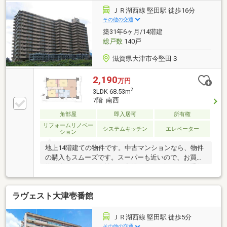
ＪＲ湖西線 堅田駅 徒歩16分
その他の交通
築31年6ヶ月/14階建
総戸数
140戸
滋賀県大津市今堅田３
2,190
万円
2
3LDK 68.53m
7階 南西
角部屋
即入居可
所有権
リフォームリノベー
システムキッチン
エレベーター
ション
地上14階建ての物件です。中古マンションなら、物件
の購入もスムーズです。スーパーも近いので、お買い
物も楽々ですね。当社はお客様の住まい探しをお手伝
いします。こだわりやご要望などがあれば、メール又
はお電話にてご連絡ください。また、ご質問やご不明
ラヴェスト大津壱番館
な点などもお受けいたします。
ＪＲ湖西線 堅田駅 徒歩5分
その他の交通