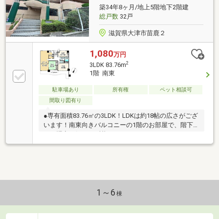
ご提案！お気軽にお問合せください！
築34年8ヶ月/地上5階地下2階建
総戸数
32戸
滋賀県大津市苗鹿２
1,080
万円
2
3LDK 83.76m
1階 南東
駐車場あり
所有権
ペット相談可
間取り図有り
●専有面積83.76㎡の3LDK！LDKは約18帖の広さがござ
います！南東向きバルコニーの1階のお部屋で、階下
への騒音を気にせず暮らせることや、エレベーター不
要で外出がラクになりますね。●リビングダイニング
は見通しのいい縦長設計。お気に入りのインテリアを
置いて、家族だんらんの時間をお過ごしください♪●ペ
ット飼育可能（制限有）のマンションですのでワンち
ゃん・猫ちゃんと一緒にお住まいになりたい方おスス
メです！
1～6
棟