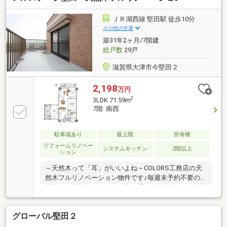
ＪＲ湖西線 堅田駅 徒歩10分
その他の交通
築31年2ヶ月/7階建
総戸数
29戸
滋賀県大津市今堅田２
2,198
万円
2
3LDK 71.59m
7階 南西
駐車場あり
最上階
所有権
リフォームリノベー
システムキッチン
2階以上
ション
～天然木って「耳」がいいよね～COLORS工務店の天
然木フルリノベーション物件です♪毎週末予約不要の
見学会も開催しています、木の香りと肌触りをぜひ現
地見学で体感してください♪
グローバル堅田２