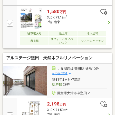
も楽しめる環境です【リフォームでの新調につい
て】・浴室ーリクシル製・キッチンーリクシル製・洗
面台ーリクシル製・トイレーイナックス製・ガスコン
1,580
万円
ローリンナイ製・食器洗浄機ー無し・給湯器ーパロマ
2
3LDK 71.12m
製・風呂は高温差し湯式。但し、自動お湯張り機能付
7階 南東
き
駐車場あり
最上階
即入居可
リフォームリノベー
所有権
システムキッチン
ション
アルステージ堅田 天然木フルリノベーション
ＪＲ湖西線 堅田駅 徒歩10分
その他の交通
築31年2ヶ月/7階建
総戸数
29戸
滋賀県大津市今堅田２
2,198
万円
2
3LDK 71.59m
7階 南西