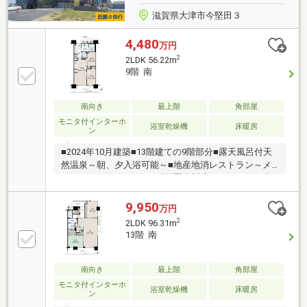
滋賀県大津市今堅田３
4,480
万円
2
2LDK 56.22m
9階 南
南向き
最上階
角部屋
モニタ付インターホ
浴室乾燥機
床暖房
ン
■2024年10月建築■13階建ての9階部分■露天風呂付天
然温泉～朝、夕入浴可能～■地産地消レストラン～メ
ニューリクエスト～■24時間緊急対応～マンション内
にスタッフ常駐～■ペット２匹まで飼育可～犬・猫可
（規約細則有り～■ラウンジ（コーヒーサービス有）■
9,950
万円
ゲストルーム■パーティールーム■スタジオ～カラオケ
2
2LDK 96.31m
ルーム～■娯楽室
13階 南
南向き
最上階
角部屋
モニタ付インターホ
浴室乾燥機
床暖房
ン