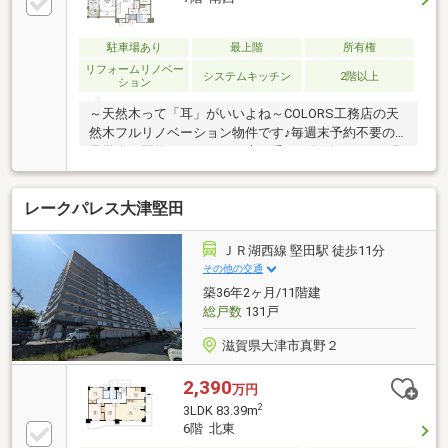
駐車場あり
最上階
所有権
リフォームリノベー
システムキッチン
2階以上
ション
～天然木って「耳」がいいよね～COLORS工務店の天
然木フルリノベーション物件です♪毎週末予約不要の
見学会も開催しています、木の香りと肌触りをぜひ現
地見学で体感してください♪
レークパレス大津堅田
ＪＲ湖西線 堅田駅 徒歩11分
その他の交通
築36年2ヶ月/11階建
総戸数
131戸
滋賀県大津市真野２
2,390
万円
2
3LDK 83.39m
6階 北東