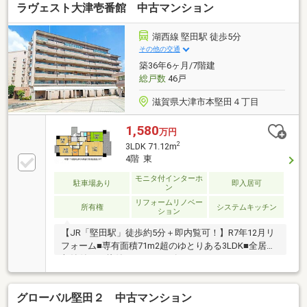
ラヴェスト大津壱番館 中古マンション
湖西線 堅田駅 徒歩5分
その他の交通
築36年6ヶ月/7階建
総戸数
46戸
滋賀県大津市本堅田４丁目
1,580
万円
2
3LDK 71.12m
4階 東
モニタ付インターホ
駐車場あり
即入居可
ン
リフォームリノベー
所有権
システムキッチン
ション
【JR「堅田駅」徒歩約5分＋即内覧可！】R7年12月リ
フォーム■専有面積71m2超のゆとりある3LDK■全居室
収納付きで片付けもスムーズです■ウォークインクロ
ーゼット完備で収納豊富
グローバル堅田２ 中古マンション