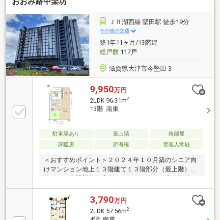
おおみ路中楽坊
ＪＲ湖西線 堅田駅 徒歩19分
その他の交通
築1年11ヶ月/13階建
総戸数
117戸
滋賀県大津市今堅田３
9,950
万円
2
2LDK 96.31m
13階 南東
駐車場あり
最上階
角部屋
床暖房
所有権
管理人常駐
＜おすすめポイント＞２０２４年１０月築のシニア向
けマンション地上１３階建て１３階部分（最上階）角
住戸びわ湖眺望良好専用シャトルバスあり専有面積９
６．３１㎡（トランクルーム面積１．２６㎡含む）琵
琶湖大橋病院と提携緊急コールボタン設置ペット飼育
3,790
万円
可（規約による制限有）ＬＤ床暖房あり＜共用部分＞
2
2LDK 57.56m
※一部有料レストラン天然温泉・大浴場ゲストルーム
4階 南東