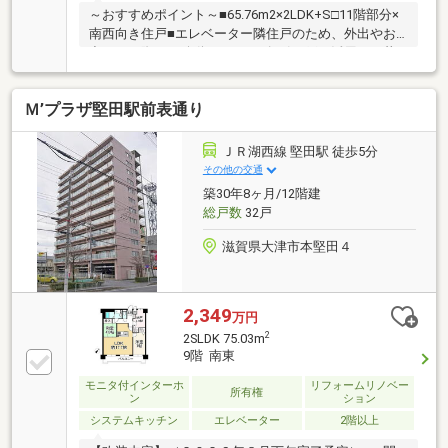
～おすすめポイント～■65.76m2×2LDK+S□11階部分×
南西向き住戸■エレベーター隣住戸のため、外出やお
出かけの際でも移動がスムーズ□引き戸を活用し、暮
らしやすさに配慮した間取り■廊下・各部屋に収納有
〇□家具の配置がしやすいアウトポール設計■洋室とし
Ｍ’プラザ堅田駅前表通り
ても利用可能な約5.5帖の納戸～周辺環境～■京都中央
信用金庫 堅田支店…徒歩約1分□アル・プラザ堅田…徒
歩約2分■じてんしゃチャンピオン堅田店…徒歩約4分□
ＪＲ湖西線 堅田駅 徒歩5分
ローソン 大津本堅田四丁目店…徒歩約6分
その他の交通
築30年8ヶ月/12階建
総戸数
32戸
滋賀県大津市本堅田４
2,349
万円
2
2SLDK 75.03m
9階 南東
モニタ付インターホ
リフォームリノベー
所有権
ン
ション
システムキッチン
エレベーター
2階以上