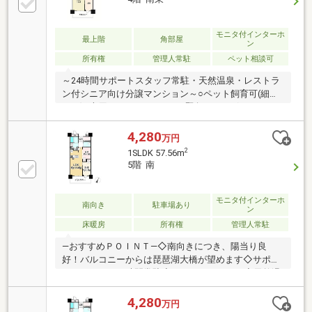
スタジオパーティルームアテンダントルーム娯楽室
モニタ付インターホ
最上階
角部屋
ン
所有権
管理人常駐
ペット相談可
～24時間サポートスタッフ常駐・天然温泉・レストラ
ン付シニア向け分譲マンション～○ペット飼育可(細則
あり)○専用シャトルバスあり○緊急コールボタンあり○
琵琶湖大橋病院と提携○リビングダイニングに床暖房
あり
4,280
万円
2
1SLDK 57.56m
5階 南
モニタ付インターホ
南向き
駐車場あり
ン
床暖房
所有権
管理人常駐
―おすすめＰＯＩＮＴ―◇南向きにつき、陽当り良
好！バルコニーからは琵琶湖大橋が望めます◇サポー
トスタッフ２４時間常駐◇レストランあり！◇天然温
泉あり！湖・池が見える、山が見える、南向き、陽当
り良好、全居室収納、南面バルコニー、平面駐車場、
4,280
万円