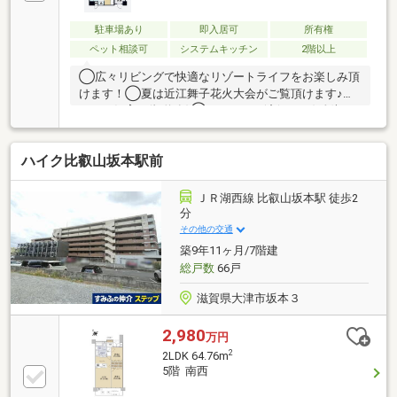
駐車場あり
即入居可
所有権
ペット相談可
システムキッチン
2階以上
◯広々リビングで快適なリゾートライフをお楽しみ頂
けます！◯夏は近江舞子花火大会がご覧頂けます♪◯
ペット飼育可(規約有)◯リフォーム済(2026.3)絨毯・
クロス・CF貼替 水栓・シャワー交換 ウォシュレット
新調 応接セット・レース新調 ハウスクリーニング済○
ハイク比叡山坂本駅前
駐車場・・・敷地内(無料)空いた場所に駐車可
ＪＲ湖西線 比叡山坂本駅 徒歩2
分
その他の交通
築9年11ヶ月/7階建
総戸数
66戸
滋賀県大津市坂本３
2,980
万円
2
2LDK 64.76m
5階 南西