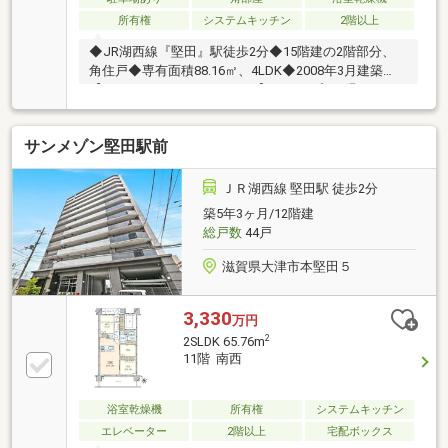
所有権
システムキッチン
2階以上
◆JR湖西線『堅田』駅徒歩2分◆15階建の2階部分、
角住戸◆専有面積88.16㎡、4LDK◆2008年3月建築
【ライフインフォメーション】・アルプラザ堅
田 約110m 徒歩2分・セブ
ンイレブンハートインJR堅田駅前店 約130m 徒歩2
サンメゾン堅田駅前
分・スギ薬局堅田店 約
400m 徒歩5分・堅田小学
校 約1030m 徒歩13分・
ＪＲ湖西線 堅田駅 徒歩2分
堅田中学校 約830m 徒
築5年3ヶ月/12階建
歩11分
総戸数
44戸
滋賀県大津市本堅田５
3,330
万円
2
2SLDK 65.76m
11階 南西
浴室乾燥機
所有権
システムキッチン
エレベーター
2階以上
宅配ボックス