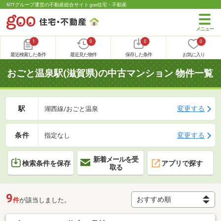
NTTグループ運営の不動産総合サイト goo住宅・不動産
1
0
0
0
最近検索した条件
最近見た物件
保存した条件
お気に入り
おごと温泉駅(滋賀県)の中古マンション 物件一覧
駅
変更する
湖西線/おごと温泉
条件
変更する
指定なし
新着メールを受
検索条件を保存
アプリで探す
取る
9
件
が該当しました。