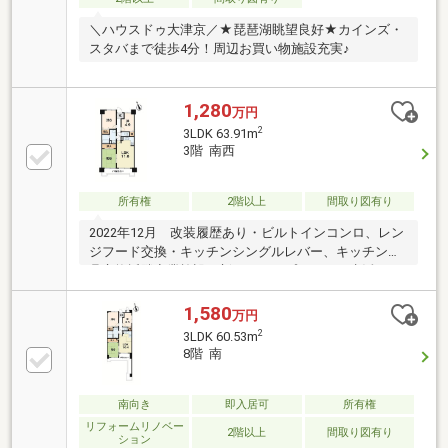
＼ハウスドゥ大津京／★琵琶湖眺望良好★カインズ・
スタバまで徒歩4分！周辺お買い物施設充実♪
1,280
万円
2
3LDK 63.91m
3階 南西
所有権
2階以上
間取り図有り
2022年12月 改装履歴あり・ビルトインコンロ、レン
ジフード交換・キッチンシングルレバー、キッチン建
具交換近隣商業施設が新しくオープンされ、生活にも
便利です。落ち着いた住環境でお住まい頂けます。
1,580
万円
2
3LDK 60.53m
8階 南
南向き
即入居可
所有権
リフォームリノベー
2階以上
間取り図有り
ション