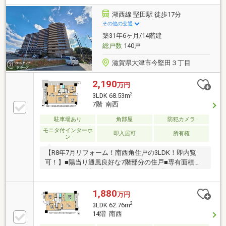
湖西線 堅田駅 徒歩17分
その他の交通
築31年6ヶ月/14階建
総戸数
140戸
滋賀県大津市今堅田３丁目
2,190
万円
2
3LDK 68.53m
7階 南西
駐車場あり
角部屋
防犯カメラ
モニタ付インターホ
即入居可
所有権
ン
【R8年7月リフォーム！南西角住戸の3LDK！即内覧
可！】■陽当り通風良好な7階部分の住戸■専有面積
68.53m2■15.3帖の広々としたLDK■総戸数140戸のビッ
グコミュニティ
1,880
万円
2
3LDK 62.76m
14階 南西