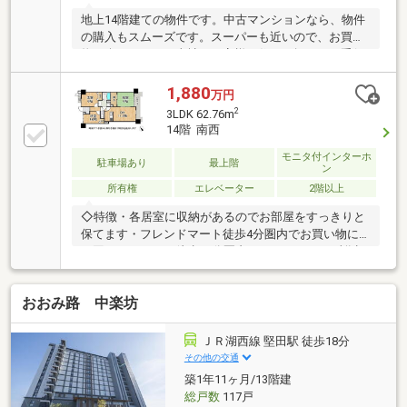
地上14階建ての物件です。中古マンションなら、物件
の購入もスムーズです。スーパーも近いので、お買い
物も楽々ですね。当社はお客様の住まい探しをお手伝
いします。こだわりやご要望などがあれば、メール又
はお電話にてご連絡ください。また、ご質問やご不明
1,880
万円
な点などもお受けいたします。
2
3LDK 62.76m
14階 南西
モニタ付インターホ
駐車場あり
最上階
ン
所有権
エレベーター
2階以上
◇特徴・各居室に収納があるのでお部屋をすっきりと
保てます・フレンドマート徒歩4分圏内でお買い物に
も困りませんね・徒歩10分圏内にスーパーが4か所以
上・広々としたＬ字型キッチンで毎日のお料理も楽し
みながらできますね・最上階で遮るものがなく、琵琶
おおみ路 中楽坊
湖眺望可能です・南東向きで陽当り良好ですね◇立
地・大津市立堅田まで徒歩約２９分・大津市立堅田中
学校まで徒歩約２１分◆◇弊社が選ばれる理由◆◇
ＪＲ湖西線 堅田駅 徒歩18分
１．お金の扱い方のプロ、ファイナンシャルプランナ
その他の交通
ーが資金計画をサポート２．買い替えなどにも対応で
築1年11ヶ月/13階建
きる売却専門チームあり３．たくさんの銀行と繋がり
総戸数
117戸
があるため、最も低金利になるように審査が可能