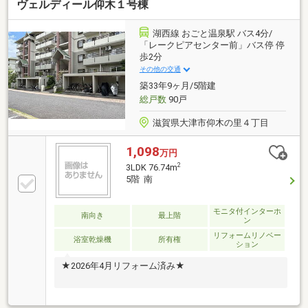
ヴェルディール仰木１号棟
湖西線 おごと温泉駅 バス4分/
「レークピアセンター前」バス停 停
歩2分
その他の交通
築33年9ヶ月/5階建
総戸数
90戸
滋賀県大津市仰木の里４丁目
1,098
万円
2
3LDK 76.74m
5階 南
モニタ付インターホ
南向き
最上階
ン
リフォームリノベー
浴室乾燥機
所有権
ション
★2026年4月リフォーム済み★