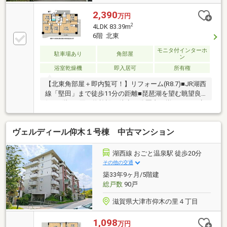
2,390
万円
2
4LDK 83.39m
6階 北東
モニタ付インターホ
駐車場あり
角部屋
ン
浴室乾燥機
即入居可
所有権
【北東角部屋＋即内覧可！】リフォーム(R8.7)■JR湖西
線「堅田」まで徒歩11分の距離■琵琶湖を望む眺望良
好な6階■お買い物施設が徒歩10分圏内に揃っており生
活至便な立地
ヴェルディール仰木１号棟 中古マンション
湖西線 おごと温泉駅 徒歩20分
その他の交通
築33年9ヶ月/5階建
総戸数
90戸
滋賀県大津市仰木の里４丁目
1,098
万円