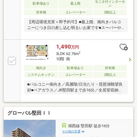
モニタ付インターホ
駐車場あり
最上階
ン
所有権
エレベーター
2階以上
【周辺環境充実＋即予約可】■最上階、南向きバルコ
ニーにつき日の差し込む明るいお家です■スーパーや
コンビニが徒歩6分圏内でお買い物至便な立地■琵琶湖
大橋病院まで徒歩5分といざという時も安心
1,490
万円
2
3LDK 62.76m
10階 南
南向き
駐車場あり
所有権
システムキッチン
エレベーター
2階以上
■バルコニー南向き／高層階/日当たり・琵琶湖眺望良
好■ペアガラス／JR堅田駅まで歩16分／全居室収納／
エレベーター■本日ご内覧可能！■月々3万円台より購
入可
グローバル堅田ＩＩ
湖西線 堅田駅 徒歩16分
その他の交通