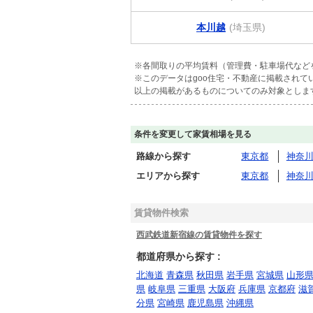
本川越
(埼玉県)
※各間取りの平均賃料（管理費・駐車場代など
※このデータはgoo住宅・不動産に掲載され
以上の掲載があるものについてのみ対象としま
条件を変更して家賃相場を見る
路線から探す
東京都
神奈
エリアから探す
東京都
神奈
賃貸物件検索
西武鉄道新宿線の賃貸物件を探す
都道府県から探す :
北海道
青森県
秋田県
岩手県
宮城県
山形
県
岐阜県
三重県
大阪府
兵庫県
京都府
滋
分県
宮崎県
鹿児島県
沖縄県