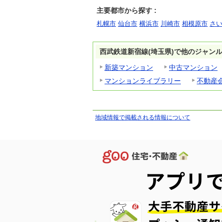
主要都市から探す :
札幌市
仙台市
横浜市
川崎市
相模原市
さ
西武鉄道新宿線(埼玉県)で他のジャン
新築マンション
中古マンション
マンションライブラリー
不動産
地域情報で掲載される情報について