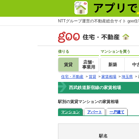
NTTグループ運営の不動産総合サイト goo
借りる
マンションを買う
店舗･
賃貸
新築
中
事業用
住宅・不動産
>
賃貸
>
家賃相場
>
埼玉県
>
西武鉄道新宿線の家賃相場
駅別の賃貸マンションの家賃相場
マンション
アパート
一戸建て
駅名