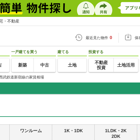
住宅・不動産
0
最近見た物件
保
一戸建てを買う
建てる
投資する
不動産
古
新築
中古
土地
土地活用
投資
西武鉄道新宿線の家賃相場
ワンルーム
1K・1DK
1LDK・2K
2DK