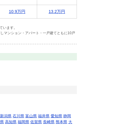
10.9万円
13.2万円
ています。
しマンション・アパート・一戸建てともに10戸
新潟県
石川県
富山県
福井県
愛知県
静岡
県
高知県
福岡県
佐賀県
長崎県
熊本県
大