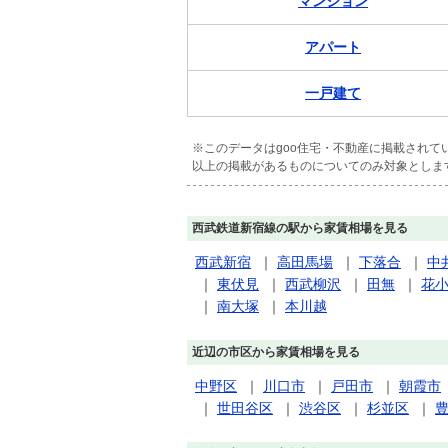
マンション
アパート
一戸建て
※このデータはgoo住宅・不動産に掲載され
以上の掲載があるものについてのみ対象としま
西武鉄道新宿線の駅から家賃相場を見る
西武新宿
｜
高田馬場
｜
下落合
｜
中
｜
東伏見
｜
西武柳沢
｜
田無
｜
花
｜
南大塚
｜
本川越
近辺の市区から家賃相場を見る
中野区
｜
川口市
｜
戸田市
｜
朝霞市
｜
世田谷区
｜
渋谷区
｜
杉並区
｜