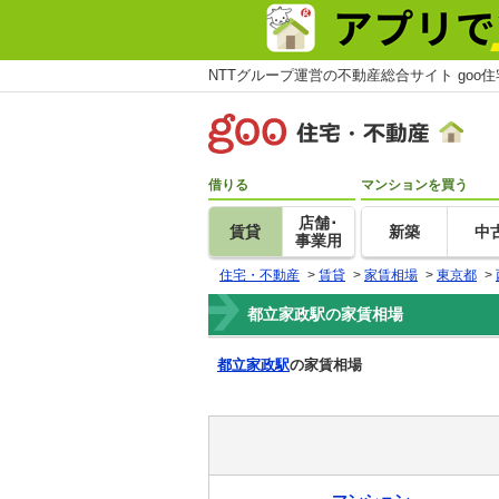
NTTグループ運営の不動産総合サイト goo
借りる
マンションを買う
店舗･
賃貸
新築
中
事業用
住宅・不動産
>
賃貸
>
家賃相場
>
東京都
>
都立家政駅の家賃相場
都立家政駅
の家賃相場