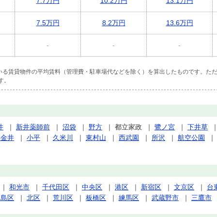
7.7万円
10.2万円
13.1万円
7.5万円
8.2万円
13.6万円
-
-
-
ている賃貸物件の平均賃料（管理費・駐車場代などを除く）を算出したものです。ただ
す。
井
｜
新井薬師前
｜
沼袋
｜
野方
｜
都立家政
｜
鷺ノ宮
｜
下井草
小金井
｜
小平
｜
久米川
｜
東村山
｜
西武園
｜
所沢
｜
航空公園
｜
和光市
｜
千代田区
｜
中央区
｜
港区
｜
新宿区
｜
文京区
｜
台
豊島区
｜
北区
｜
荒川区
｜
板橋区
｜
練馬区
｜
武蔵野市
｜
三鷹市