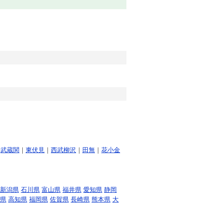
｜
武蔵関
｜
東伏見
｜
西武柳沢
｜
田無
｜
花小金
新潟県
石川県
富山県
福井県
愛知県
静岡
県
高知県
福岡県
佐賀県
長崎県
熊本県
大