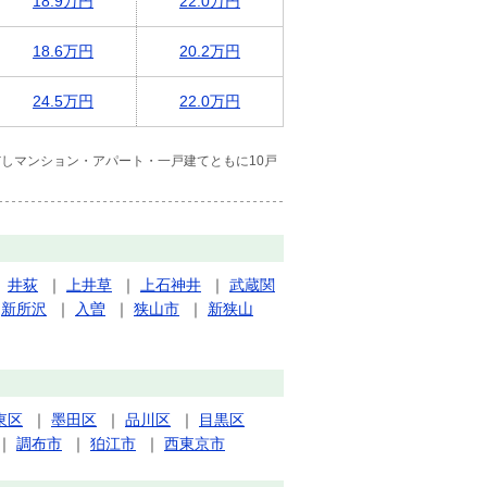
18.9万円
22.0万円
18.6万円
20.2万円
24.5万円
22.0万円
しマンション・アパート・一戸建てともに10戸
｜
井荻
｜
上井草
｜
上石神井
｜
武蔵関
｜
新所沢
｜
入曽
｜
狭山市
｜
新狭山
東区
｜
墨田区
｜
品川区
｜
目黒区
｜
調布市
｜
狛江市
｜
西東京市