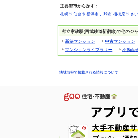
主要都市から探す :
札幌市
仙台市
横浜市
川崎市
相模原市
さ
都立家政駅(西武鉄道新宿線)で他のジ
新築マンション
中古マンション
マンションライブラリー
不動産
地域情報で掲載される情報について