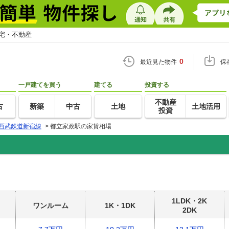
住宅・不動産
0
最近見た物件
保
一戸建てを買う
建てる
投資する
不動産
古
新築
中古
土地
土地活用
投資
西武鉄道新宿線
>
都立家政駅の家賃相場
1LDK・2K
ワンルーム
1K・1DK
2DK