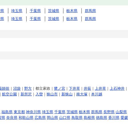
川県
埼玉県
千葉県
茨城県
栃木県
群馬県
川県
埼玉県
千葉県
茨城県
栃木県
群馬県
薬師前
｜
沼袋
｜
野方
｜都立家政｜
鷺ノ宮
｜
下井草
｜
井荻
｜
上井草
｜
上石神井
｜
航空公園
｜
新所沢
｜
入曽
｜
狭山市
｜
新狭山
｜
南大塚
｜
本川越
県
福島県
東京都
神奈川県
埼玉県
千葉県
茨城県
栃木県
群馬県
長野県
山梨県
賀県
奈良県
和歌山県
広島県
岡山県
山口県
鳥取県
島根県
徳島県
香川県
愛媛