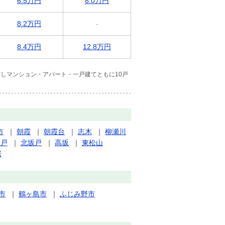
6.5万円
8.0万円
8.2万円
-
8.4万円
12.8万円
しマンション・アパート・一戸建てともに10戸
市
｜
朝霞
｜
朝霞台
｜
志木
｜
柳瀬川
坂戸
｜
北坂戸
｜
高坂
｜
東松山
居
市
｜
鶴ヶ島市
｜
ふじみ野市