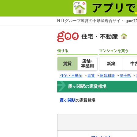
NTTグループ運営の不動産総合サイト goo
借りる
マンションを買う
店舗･
賃貸
新築
中
事業用
住宅・不動産
>
賃貸
>
家賃相場
>
埼玉県
>
霞ヶ関駅の家賃相場
霞ヶ関駅
の家賃相場