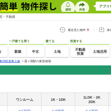
住宅・不動産
0
最近見た物件
保
一戸建てを買う
建てる
投資する
不動産
古
新築
中古
土地
土地活用
投資
東武鉄道東上線
>
霞ヶ関駅の家賃相場
1LDK・2K
ワンルーム
1K・1DK
2DK