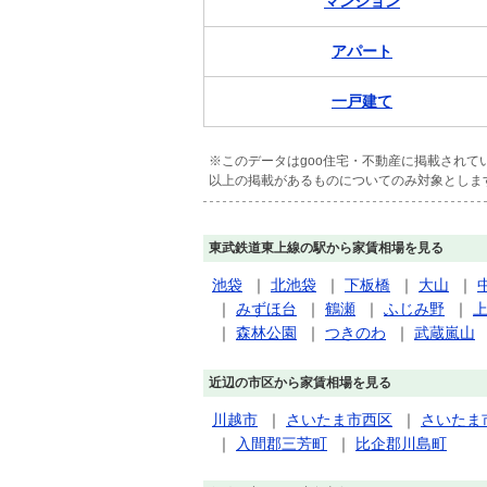
マンション
アパート
一戸建て
※このデータはgoo住宅・不動産に掲載され
以上の掲載があるものについてのみ対象としま
東武鉄道東上線の駅から家賃相場を見る
池袋
｜
北池袋
｜
下板橋
｜
大山
｜
｜
みずほ台
｜
鶴瀬
｜
ふじみ野
｜
｜
森林公園
｜
つきのわ
｜
武蔵嵐山
近辺の市区から家賃相場を見る
川越市
｜
さいたま市西区
｜
さいたま
｜
入間郡三芳町
｜
比企郡川島町