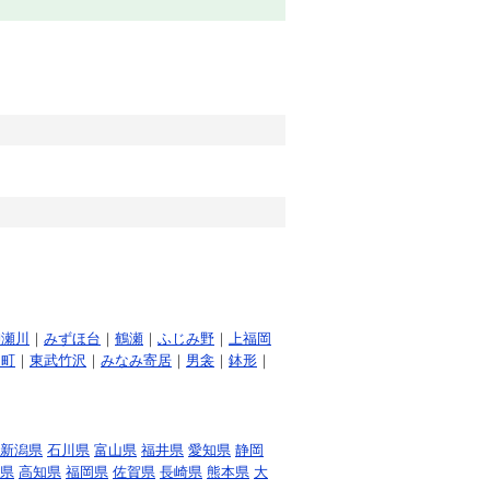
柳瀬川
｜
みずほ台
｜
鶴瀬
｜
ふじみ野
｜
上福岡
川町
｜
東武竹沢
｜
みなみ寄居
｜
男衾
｜
鉢形
｜
新潟県
石川県
富山県
福井県
愛知県
静岡
県
高知県
福岡県
佐賀県
長崎県
熊本県
大