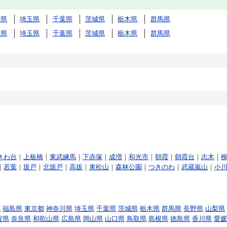
川県
埼玉県
千葉県
茨城県
栃木県
群馬県
川県
埼玉県
千葉県
茨城県
栃木県
群馬県
きわ台
｜
上板橋
｜
東武練馬
｜
下赤塚
｜
成増
｜
和光市
｜
朝霞
｜
朝霞台
｜
志木
｜
｜
若葉
｜
坂戸
｜
北坂戸
｜
高坂
｜
東松山
｜
森林公園
｜
つきのわ
｜
武蔵嵐山
｜
小
県
福島県
東京都
神奈川県
埼玉県
千葉県
茨城県
栃木県
群馬県
長野県
山梨県
賀県
奈良県
和歌山県
広島県
岡山県
山口県
鳥取県
島根県
徳島県
香川県
愛媛