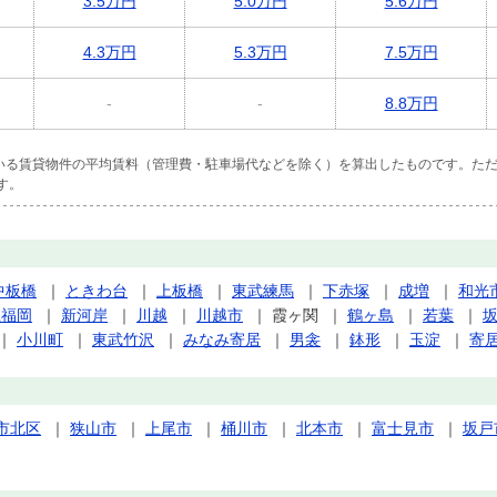
3.5万円
5.0万円
5.6万円
4.3万円
5.3万円
7.5万円
-
-
8.8万円
ている賃貸物件の平均賃料（管理費・駐車場代などを除く）を算出したものです。ただ
す。
中板橋
｜
ときわ台
｜
上板橋
｜
東武練馬
｜
下赤塚
｜
成増
｜
和光
上福岡
｜
新河岸
｜
川越
｜
川越市
｜
霞ヶ関
｜
鶴ヶ島
｜
若葉
｜
｜
小川町
｜
東武竹沢
｜
みなみ寄居
｜
男衾
｜
鉢形
｜
玉淀
｜
寄
市北区
｜
狭山市
｜
上尾市
｜
桶川市
｜
北本市
｜
富士見市
｜
坂戸