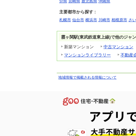
分県
宮崎県
鹿児島県
沖縄県
主要都市から探す :
札幌市
仙台市
横浜市
川崎市
相模原市
さ
霞ヶ関駅(東武鉄道東上線)で他のジャ
新築マンション
中古マンション
マンションライブラリー
不動産
地域情報で掲載される情報について