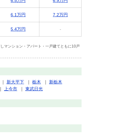
6.5万円
6.9万円
6.1万円
7.2万円
5.4万円
-
しマンション・アパート・一戸建てともに10戸
｜
新大平下
｜
栃木
｜
新栃木
｜
上今市
｜
東武日光