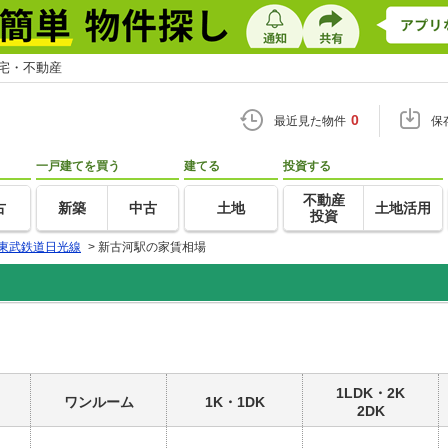
住宅・不動産
0
最近見た物件
保
一戸建てを買う
建てる
投資する
不動産
古
新築
中古
土地
土地活用
投資
東武鉄道日光線
>
新古河駅の家賃相場
1LDK・2K
ワンルーム
1K・1DK
2DK