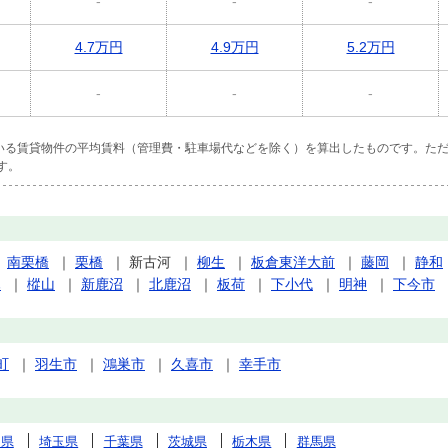
-
-
-
4.7万円
4.9万円
5.2万円
-
-
-
ている賃貸物件の平均賃料（管理費・駐車場代などを除く）を算出したものです。ただ
す。
｜
南栗橋
｜
栗橋
｜
新古河
｜
柳生
｜
板倉東洋大前
｜
藤岡
｜
静和
木
｜
樅山
｜
新鹿沼
｜
北鹿沼
｜
板荷
｜
下小代
｜
明神
｜
下今市
町
｜
羽生市
｜
鴻巣市
｜
久喜市
｜
幸手市
川県
埼玉県
千葉県
茨城県
栃木県
群馬県