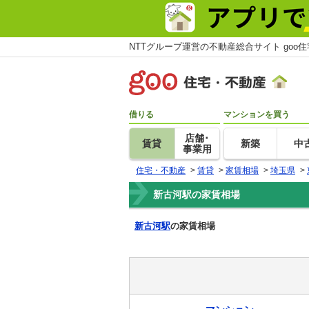
NTTグループ運営の不動産総合サイト goo
借りる
マンションを買う
店舗･
賃貸
新築
中
事業用
住宅・不動産
>
賃貸
>
家賃相場
>
埼玉県
>
新古河駅の家賃相場
新古河駅
の家賃相場