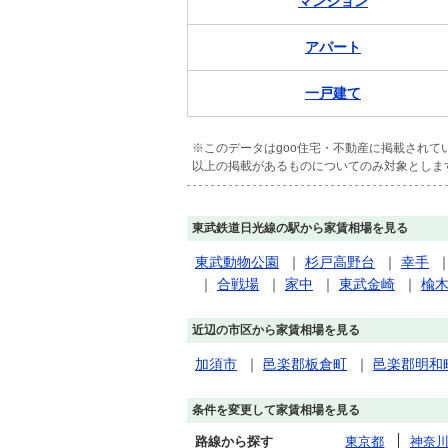
マンション
アパート
一戸建て
※このデータはgoo住宅・不動産に掲載され
以上の掲載があるものについてのみ対象としま
東武鉄道日光線の駅から家賃相場を見る
東武動物公園
｜
杉戸高野台
｜
幸手
｜
合戦場
｜
家中
｜
東武金崎
｜
楡
近辺の市区から家賃相場を見る
加須市
｜
邑楽郡板倉町
｜
邑楽郡明和
条件を変更して家賃相場を見る
路線から探す
東京都
神奈