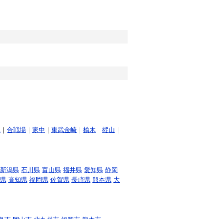
木
｜
合戦場
｜
家中
｜
東武金崎
｜
楡木
｜
樅山
｜
新潟県
石川県
富山県
福井県
愛知県
静岡
県
高知県
福岡県
佐賀県
長崎県
熊本県
大