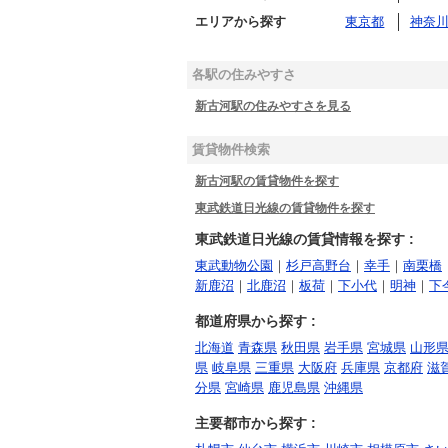
エリアから探す
東京都
神奈
各駅の住みやすさ
新古河駅の住みやすさを見る
賃貸物件検索
新古河駅の賃貸物件を探す
東武鉄道日光線の賃貸物件を探す
東武鉄道日光線の賃貸情報を探す :
東武動物公園
｜
杉戸高野台
｜
幸手
｜
南栗橋
新鹿沼
｜
北鹿沼
｜
板荷
｜
下小代
｜
明神
｜
下
都道府県から探す :
北海道
青森県
秋田県
岩手県
宮城県
山形
県
岐阜県
三重県
大阪府
兵庫県
京都府
滋
分県
宮崎県
鹿児島県
沖縄県
主要都市から探す :