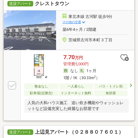
クレストタウン
賃貸アパート
東北本線 古河駅 徒歩9分
その他の交通
築6年4ヶ月 / 2階建
茨城県古河市本町３丁目
7.70
万円
管理費5,000円
なし
1ヶ月
2
1階 / 1K（30.33m
）
敷金なし
一人暮らし
バス・トイレ別
駐車場(近隣含)
インターネット無料
角部屋
人気の大和ハウス施工 追い炊き機能やウォッシュレ
ットなど設備充実した綺麗なお部屋です
上辺見アパート（０２８８０７６０１）
賃貸アパート