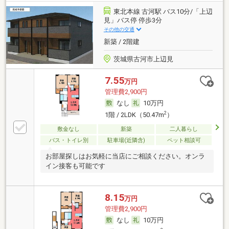
東北本線 古河駅 バス10分/「上辺
見」バス停 停歩3分
その他の交通
新築 / 2階建
茨城県古河市上辺見
7.55
万円
管理費2,900円
なし
10万円
2
1階 / 2LDK（50.47m
）
敷金なし
新築
二人暮らし
バス・トイレ別
駐車場(近隣含)
ペット相談可
お部屋探しはお気軽に当店にご相談ください。オンラ
イン接客も可能です
8.15
万円
管理費2,900円
なし
10万円