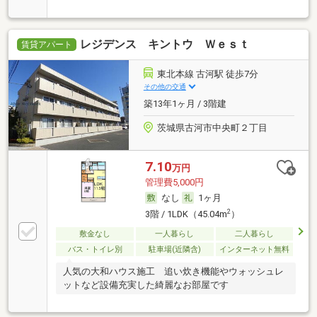
レジデンス キントウ Ｗｅｓｔ
賃貸アパート
東北本線 古河駅 徒歩7分
その他の交通
築13年1ヶ月 / 3階建
茨城県古河市中央町２丁目
7.10
万円
管理費5,000円
なし
1ヶ月
2
3階 / 1LDK（45.04m
）
敷金なし
一人暮らし
二人暮らし
バス・トイレ別
駐車場(近隣含)
インターネット無料
人気の大和ハウス施工 追い炊き機能やウォッシュレ
ットなど設備充実した綺麗なお部屋です