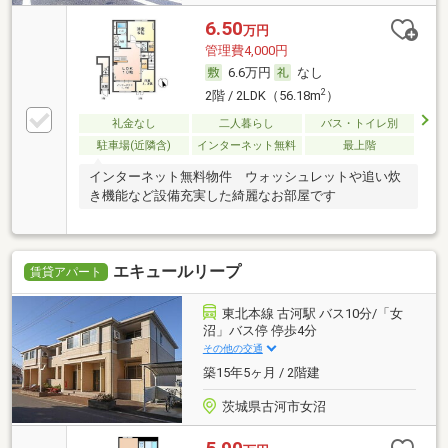
6.50
万円
管理費4,000円
6.6万円
なし
2
2階 / 2LDK（56.18m
）
礼金なし
二人暮らし
バス・トイレ別
駐車場(近隣含)
インターネット無料
最上階
インターネット無料物件 ウォッシュレットや追い炊
き機能など設備充実した綺麗なお部屋です
エキュールリープ
賃貸アパート
東北本線 古河駅 バス10分/「女
沼」バス停 停歩4分
その他の交通
築15年5ヶ月 / 2階建
茨城県古河市女沼