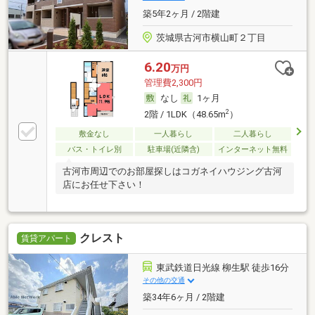
築5年2ヶ月 / 2階建
茨城県古河市横山町２丁目
6.20
万円
管理費2,300円
なし
1ヶ月
2
2階 / 1LDK（48.65m
）
敷金なし
一人暮らし
二人暮らし
バス・トイレ別
駐車場(近隣含)
インターネット無料
古河市周辺でのお部屋探しはコガネイハウジング古河
店にお任せ下さい！
クレスト
賃貸アパート
東武鉄道日光線 柳生駅 徒歩16分
その他の交通
築34年6ヶ月 / 2階建