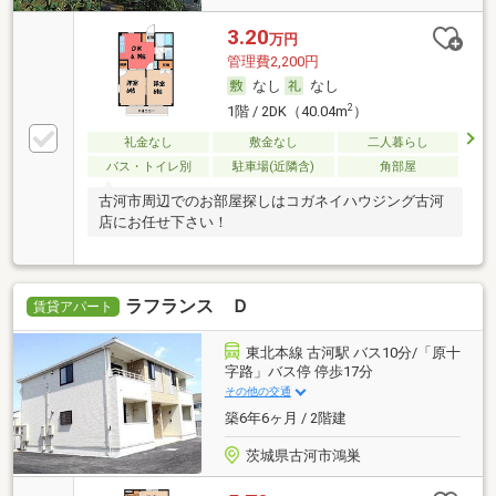
3.20
万円
管理費2,200円
なし
なし
2
1階 / 2DK（40.04m
）
礼金なし
敷金なし
二人暮らし
バス・トイレ別
駐車場(近隣含)
角部屋
古河市周辺でのお部屋探しはコガネイハウジング古河
店にお任せ下さい！
ラフランス Ｄ
賃貸アパート
東北本線 古河駅 バス10分/「原十
字路」バス停 停歩17分
その他の交通
築6年6ヶ月 / 2階建
茨城県古河市鴻巣