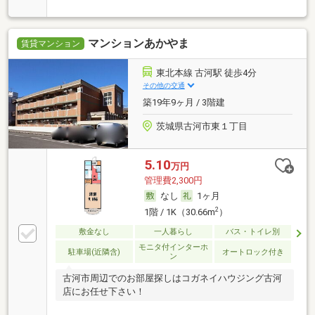
マンションあかやま
賃貸マンション
東北本線 古河駅 徒歩4分
その他の交通
築19年9ヶ月 / 3階建
茨城県古河市東１丁目
5.10
万円
管理費2,300円
なし
1ヶ月
2
1階 / 1K（30.66m
）
敷金なし
一人暮らし
バス・トイレ別
モニタ付インターホ
駐車場(近隣含)
オートロック付き
ン
古河市周辺でのお部屋探しはコガネイハウジング古河
店にお任せ下さい！