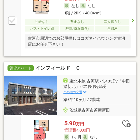
なし
なし
2
1階 / 2DK（40.04m
）
礼金なし
敷金なし
二人暮らし
バス・トイレ別
駐車場(近隣含)
角部屋
古河市周辺でのお部屋探しはコガネイハウジング古河
店にお任せ下さい！
インフィールド Ｃ
賃貸アパート
東北本線 古河駅 バス35分/「中田
踏切北」バス停 停歩5分
その他の交通
築3年10ヶ月 / 2階建
茨城県古河市茶屋新田
5.90
万円
管理費4,000円
1ヶ月
なし