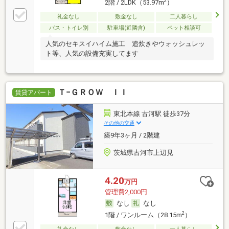
2
2階 / 2LDK（53.97m
）
礼金なし
敷金なし
二人暮らし
バス・トイレ別
駐車場(近隣含)
ペット相談可
人気のセキスイハイム施工 追炊きやウォッシュレッ
ト等、人気の設備充実してます
Ｔ−ＧＲＯＷ ＩＩ
賃貸アパート
東北本線 古河駅 徒歩37分
その他の交通
築9年3ヶ月 / 2階建
茨城県古河市上辺見
4.20
万円
管理費2,000円
なし
なし
2
1階 / ワンルーム（28.15m
）