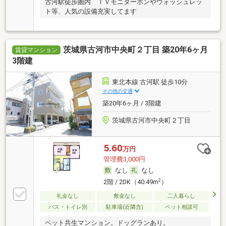
古河駅徒歩圏内 ＴＶモニターホンやウォッシュレッ
ト等、人気の設備充実してます
茨城県古河市中央町２丁目 築20年6ヶ月
賃貸マンション
3階建
東北本線 古河駅 徒歩10分
その他の交通
築20年6ヶ月 / 3階建
茨城県古河市中央町２丁目
5.60
万円
管理費3,000円
なし
なし
2
2階 / 2DK（40.49m
）
礼金なし
敷金なし
二人暮らし
バス・トイレ別
駐車場(近隣含)
ペット相談可
ペット共生マンション。ドッグランあり。