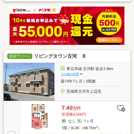
リビングタウン古河 Ｂ
賃貸アパート
東北本線 古河駅 徒歩3.6km
その他の交通
築19年7ヶ月 / 2階建
茨城県古河市上辺見
7.40
万円
管理費4,000円
なし
1ヶ月
2
1階 / 3LDK（68.75m
）