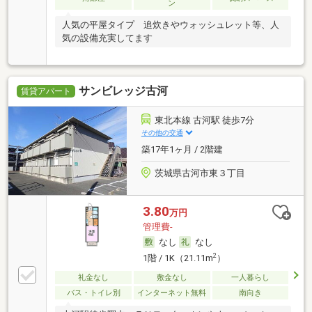
ン
人気の平屋タイプ 追炊きやウォッシュレット等、人
気の設備充実してます
サンビレッジ古河
賃貸アパート
東北本線 古河駅 徒歩7分
その他の交通
築17年1ヶ月 / 2階建
茨城県古河市東３丁目
3.80
万円
管理費-
なし
なし
2
1階 / 1K（21.11m
）
礼金なし
敷金なし
一人暮らし
バス・トイレ別
インターネット無料
南向き