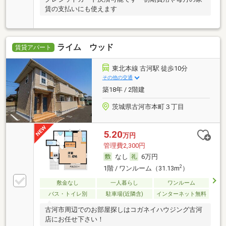
賃の支払いにも使えます
ライム ウッド
賃貸アパート
東北本線 古河駅 徒歩10分
その他の交通
築18年 / 2階建
茨城県古河市本町３丁目
5.20
万円
管理費2,300円
なし
6万円
2
1階 / ワンルーム（31.13m
）
敷金なし
一人暮らし
ワンルーム
バス・トイレ別
駐車場(近隣含)
インターネット無料
古河市周辺でのお部屋探しはコガネイハウジング古河
店にお任せ下さい！