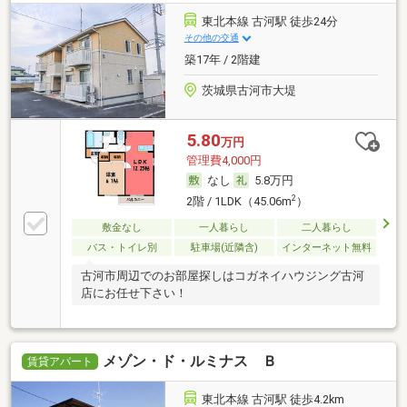
東北本線 古河駅 徒歩24分
その他の交通
築17年 / 2階建
茨城県古河市大堤
5.80
万円
管理費4,000円
なし
5.8万円
2
2階 / 1LDK（45.06m
）
敷金なし
一人暮らし
二人暮らし
バス・トイレ別
駐車場(近隣含)
インターネット無料
古河市周辺でのお部屋探しはコガネイハウジング古河
店にお任せ下さい！
メゾン・ド・ルミナス Ｂ
賃貸アパート
東北本線 古河駅 徒歩4.2km