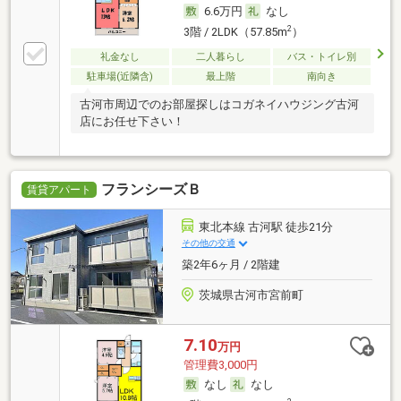
6.6万円
なし
2
3階 / 2LDK（57.85m
）
礼金なし
二人暮らし
バス・トイレ別
駐車場(近隣含)
最上階
南向き
古河市周辺でのお部屋探しはコガネイハウジング古河
店にお任せ下さい！
フランシーズＢ
賃貸アパート
東北本線 古河駅 徒歩21分
その他の交通
築2年6ヶ月 / 2階建
茨城県古河市宮前町
7.10
万円
管理費3,000円
なし
なし