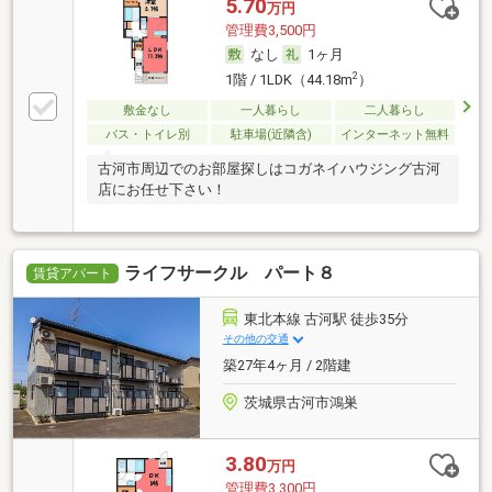
5.70
万円
管理費3,500円
なし
1ヶ月
2
1階 / 1LDK（44.18m
）
敷金なし
一人暮らし
二人暮らし
バス・トイレ別
駐車場(近隣含)
インターネット無料
古河市周辺でのお部屋探しはコガネイハウジング古河
店にお任せ下さい！
ライフサークル パート８
賃貸アパート
東北本線 古河駅 徒歩35分
その他の交通
築27年4ヶ月 / 2階建
茨城県古河市鴻巣
3.80
万円
管理費3,300円