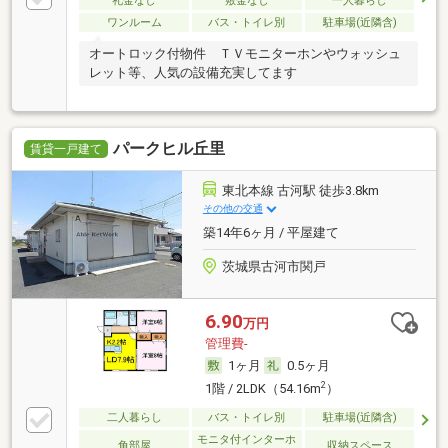
礼金なし
敷金なし
一人暮らし
ワンルーム
バス・トイレ別
駐車場(近隣含)
オートロック付物件 ＴＶモニターホンやウォッシュ
レット等、人気の設備充実してます
パークヒル丘里
賃貸一戸建て
東北本線 古河駅 徒歩3.8km
その他の交通
築14年6ヶ月 / 平屋建て
茨城県古河市関戸
6.90
万円
管理費-
1ヶ月
0.5ヶ月
2
1階 / 2LDK（54.16m
）
二人暮らし
バス・トイレ別
駐車場(近隣含)
モニタ付インターホ
角部屋
収納スペース