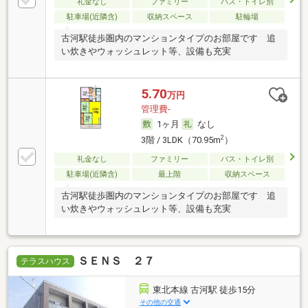
礼金なし
ファミリー
バス・トイレ別
駐車場(近隣含)
収納スペース
駐輪場
古河駅徒歩圏内のマンションタイプのお部屋です 追
い炊きやウォッシュレット等、設備も充実
5.70
万円
管理費-
1ヶ月
なし
2
3階 / 3LDK（70.95m
）
礼金なし
ファミリー
バス・トイレ別
駐車場(近隣含)
最上階
収納スペース
古河駅徒歩圏内のマンションタイプのお部屋です 追
い炊きやウォッシュレット等、設備も充実
ＳＥＮＳ ２７
テラスハウス
東北本線 古河駅 徒歩15分
その他の交通