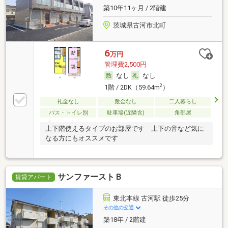
築10年11ヶ月 / 2階建
茨城県古河市北町
6
万円
管理費2,500円
なし
なし
2
1階 / 2DK（59.64m
）
礼金なし
敷金なし
二人暮らし
バス・トイレ別
駐車場(近隣含)
角部屋
上下階使えるタイプのお部屋です 上下の音など気に
なる方にもオススメです
サンファーストＢ
賃貸アパート
東北本線 古河駅 徒歩25分
その他の交通
築18年 / 2階建