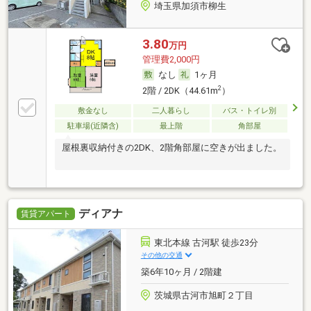
埼玉県加須市柳生
3.80
万円
管理費2,000円
なし
1ヶ月
2
2階 / 2DK（44.61m
）
敷金なし
二人暮らし
バス・トイレ別
駐車場(近隣含)
最上階
角部屋
屋根裏収納付きの2DK、2階角部屋に空きが出ました。
ディアナ
賃貸アパート
東北本線 古河駅 徒歩23分
その他の交通
築6年10ヶ月 / 2階建
茨城県古河市旭町２丁目