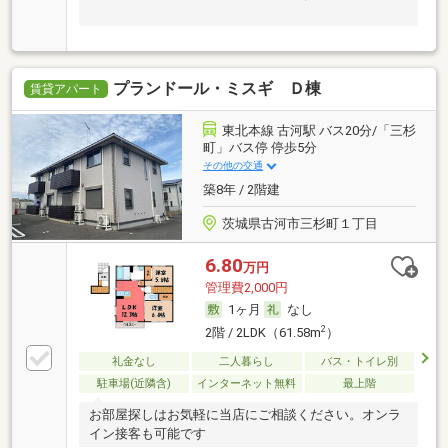
プランドール・ミスギ Ｄ棟
賃貸アパート
東北本線 古河駅 バス20分/「三杉
町」バス停 停歩5分
その他の交通
築8年 / 2階建
茨城県古河市三杉町１丁目
6.80
万円
管理費2,000円
1ヶ月
なし
2
2階 / 2LDK（61.58m
）
礼金なし
二人暮らし
バス・トイレ別
駐車場(近隣含)
インターネット無料
最上階
お部屋探しはお気軽に当店にご相談ください。オンラ
イン接客も可能です