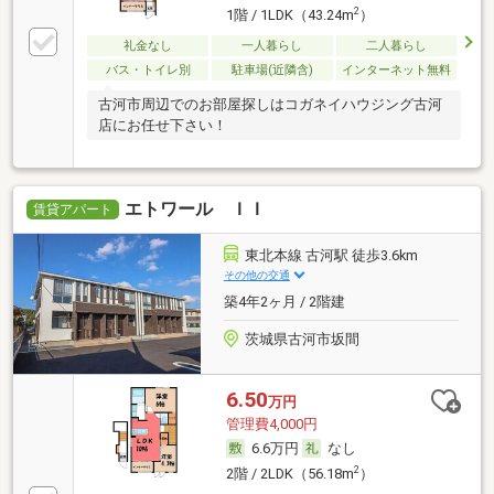
2
1階 / 1LDK（43.24m
）
礼金なし
一人暮らし
二人暮らし
バス・トイレ別
駐車場(近隣含)
インターネット無料
古河市周辺でのお部屋探しはコガネイハウジング古河
店にお任せ下さい！
エトワール ＩＩ
賃貸アパート
東北本線 古河駅 徒歩3.6km
その他の交通
築4年2ヶ月 / 2階建
茨城県古河市坂間
6.50
万円
管理費4,000円
6.6万円
なし
2
2階 / 2LDK（56.18m
）