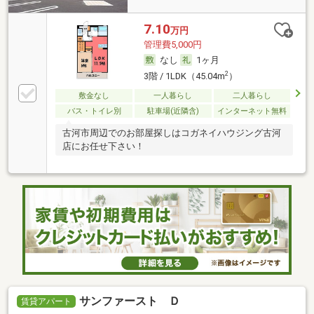
7.10
万円
管理費5,000円
なし
1ヶ月
2
3階 / 1LDK（45.04m
）
敷金なし
一人暮らし
二人暮らし
バス・トイレ別
駐車場(近隣含)
インターネット無料
古河市周辺でのお部屋探しはコガネイハウジング古河
店にお任せ下さい！
サンファースト Ｄ
賃貸アパート