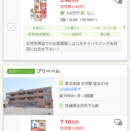
5.90
万円
管理費3,000円
6.6万円
なし
2
2階 / 2LDK（59.95m
）
礼金なし
二人暮らし
バス・トイレ別
駐車場(近隣含)
ペット相談可
最上階
古河市周辺でのお部屋探しはコガネイハウジング古河
店にお任せ下さい！
プリベール
賃貸マンション
東北本線 古河駅 徒歩21分
その他の交通
築15年8ヶ月 / 3階建
茨城県古河市下山町
7.10
万円
管理費2,000円