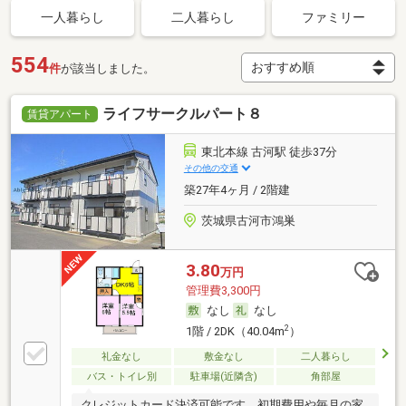
一人暮らし
二人暮らし
ファミリー
554
件
が該当しました。
ライフサークルパート８
賃貸アパート
東北本線 古河駅 徒歩37分
その他の交通
築27年4ヶ月 / 2階建
茨城県古河市鴻巣
3.80
万円
管理費3,300円
なし
なし
2
1階 / 2DK（40.04m
）
礼金なし
敷金なし
二人暮らし
バス・トイレ別
駐車場(近隣含)
角部屋
クレジットカード決済可能です 初期費用や毎月の家