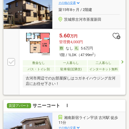
その他の交通
築15年8ヶ月 / 2階建
茨城県古河市茶屋新田
5.60
万円
管理費4,000円
なし
5.6万円
2
1階 / 1LDK（47.99m
）
敷金なし
一人暮らし
二人暮らし
バス・トイレ別
駐車場(近隣含)
インターネット無料
古河市周辺でのお部屋探しはコガネイハウジング古河
店にお任せ下さい！
サニーコート Ｉ
賃貸アパート
湘南新宿ライン宇須 古河駅 徒歩
11分
その他の交通