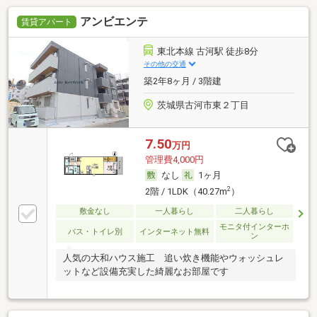
アンビエンテ
賃貸アパート
東北本線 古河駅 徒歩8分
その他の交通
築2年8ヶ月 / 3階建
茨城県古河市東２丁目
7.50
万円
管理費4,000円
なし
1ヶ月
2
2階 / 1LDK（40.27m
）
敷金なし
一人暮らし
二人暮らし
モニタ付インターホ
バス・トイレ別
インターネット無料
ン
人気の大和ハウス施工 追い炊き機能やウォッシュレ
ットなど設備充実した綺麗なお部屋です