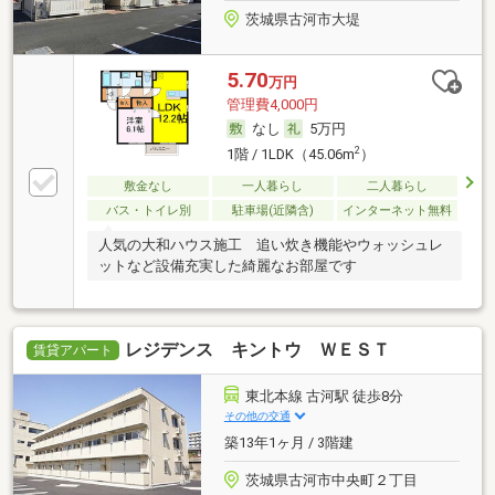
茨城県古河市大堤
5.70
万円
管理費4,000円
なし
5万円
2
1階 / 1LDK（45.06m
）
敷金なし
一人暮らし
二人暮らし
バス・トイレ別
駐車場(近隣含)
インターネット無料
人気の大和ハウス施工 追い炊き機能やウォッシュレ
ットなど設備充実した綺麗なお部屋です
レジデンス キントウ ＷＥＳＴ
賃貸アパート
東北本線 古河駅 徒歩8分
その他の交通
築13年1ヶ月 / 3階建
茨城県古河市中央町２丁目