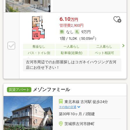
6.10
万円
管理費2,900円
なし
9万円
2
1階 / 1LDK（50.05m
）
敷金なし
一人暮らし
二人暮らし
バス・トイレ別
駐車場(近隣含)
ペット相談可
古河市周辺でのお部屋探しはコガネイハウジング古河
店にお任せ下さい！
メゾンファミール
賃貸アパート
東北本線 古河駅 徒歩24分
その他の交通
築30年10ヶ月 / 2階建
茨城県古河市静町