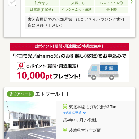
礼金なし
二人暮らし
バス・トイレ別
駐車場(近隣含)
インターネット無料
最上階
古河市周辺でのお部屋探しはコガネイハウジング古河
店にお任せ下さい！
エトワールＩＩ
賃貸アパート
東北本線 古河駅 徒歩3.7km
その他の交通
築4年3ヶ月 / 2階建
茨城県古河市坂間