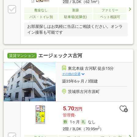
2
2階 / 3LDK（62.1m
）
敷金なし
新築
ファミリー
バス・トイレ別
駐車場(近隣含)
ペット相談可
お部屋探しはお気軽に当店にご相談ください。オンラ
イン接客も可能です
エージェックス古河
賃貸マンション
東北本線 古河駅 徒歩15分
その他の交通
築35年6ヶ月 / 3階建
茨城県古河市原町
5.70
万円
管理費-
1ヶ月
なし
2
2階 / 3LDK（70.95m
）