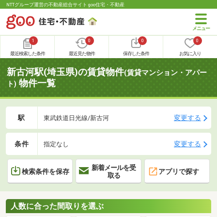
NTTグループ運営の不動産総合サイト goo住宅・不動産
1
0
0
0
最近検索した条件
最近見た物件
保存した条件
お気に入り
新古河駅(埼玉県)の賃貸物件
(賃貸マンション・アパー
物件一覧
ト)
駅
変更する
東武鉄道日光線/新古河
条件
変更する
指定なし
新着メールを受
検索条件を保存
アプリで探す
取る
人数に合った間取りを選ぶ