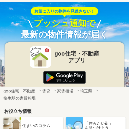
お気に入りの物件を見逃さない！
プッシュ通知で
最新の物件情報が届く
goo住宅・不動産
アプリ
goo住宅・不動産
賃貸
家賃相場
埼玉県
柳生駅の家賃相場
お役立ち情報
「住みたい街」
住まいのコラム
を見つけよう