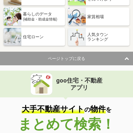
暮らしのデータ
家賃相場
(補助金・助成金情報)
人気タウン
住宅ローン
ランキング
ページトップに戻る
goo住宅・不動産
アプリ
大手不動産サイト
物件
の
を
まとめて検索！