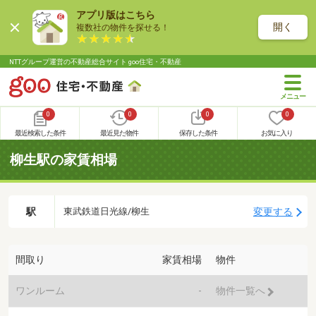
アプリ版はこちら
開く
複数社の物件を探せる！
NTTグループ運営の不動産総合サイト goo住宅・不動産
0
0
0
0
最近検索した条件
最近見た物件
保存した条件
お気に入り
柳生駅の家賃相場
駅
変更する
東武鉄道日光線/柳生
間取り
家賃相場
物件
ワンルーム
-
物件一覧へ