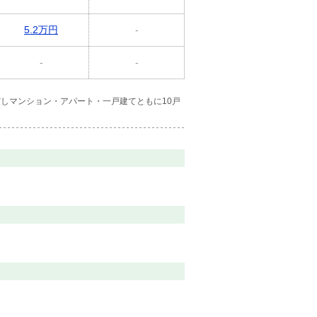
5.2万円
-
-
-
しマンション・アパート・一戸建てともに10戸