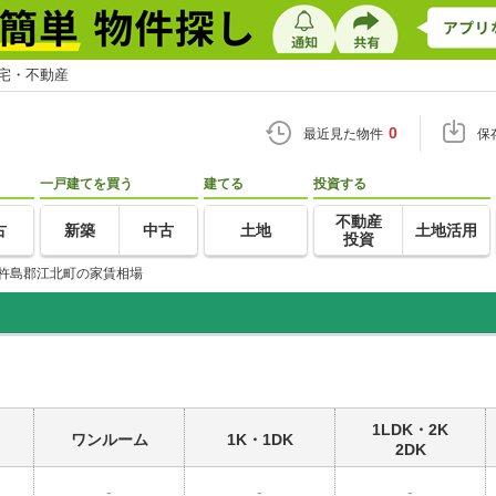
住宅・不動産
0
最近見た物件
保
一戸建てを買う
建てる
投資する
不動産
古
新築
中古
土地
土地活用
投資
杵島郡江北町の家賃相場
1LDK・2K
ワンルーム
1K・1DK
2DK
-
-
-