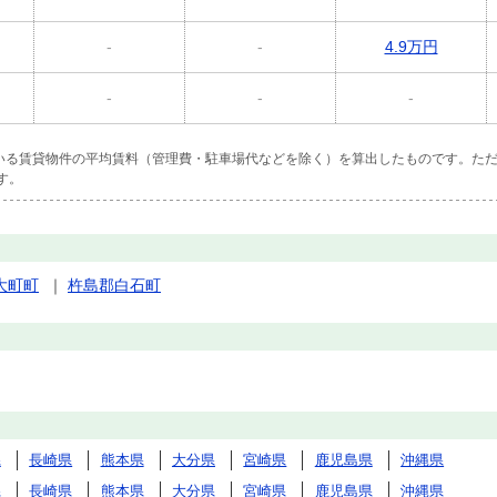
-
-
4.9万円
-
-
-
ている賃貸物件の平均賃料（管理費・駐車場代などを除く）を算出したものです。ただ
す。
大町町
｜
杵島郡白石町
県
長崎県
熊本県
大分県
宮崎県
鹿児島県
沖縄県
県
長崎県
熊本県
大分県
宮崎県
鹿児島県
沖縄県