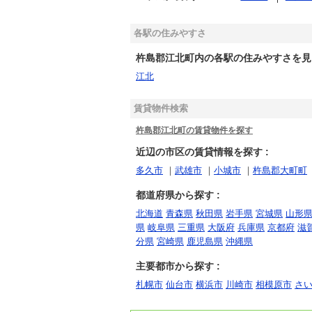
各駅の住みやすさ
杵島郡江北町内の各駅の住みやすさを見る
江北
賃貸物件検索
杵島郡江北町の賃貸物件を探す
近辺の市区の賃貸情報を探す :
多久市
｜
武雄市
｜
小城市
｜
杵島郡大町町
都道府県から探す :
北海道
青森県
秋田県
岩手県
宮城県
山形
県
岐阜県
三重県
大阪府
兵庫県
京都府
滋
分県
宮崎県
鹿児島県
沖縄県
主要都市から探す :
札幌市
仙台市
横浜市
川崎市
相模原市
さ