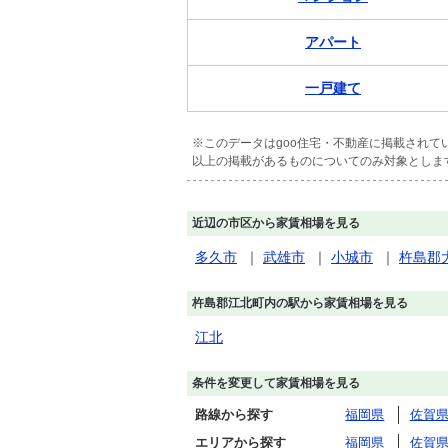
アパート
一戸建て
※このデータはgoo住宅・不動産に掲載され
以上の掲載があるものについてのみ対象としま
近辺の市区から家賃相場を見る
多久市
｜
武雄市
｜
小城市
｜
杵島郡
杵島郡江北町内の駅から家賃相場を見る
江北
条件を変更して家賃相場を見る
路線から探す
福岡県
佐賀
エリアから探す
福岡県
佐賀