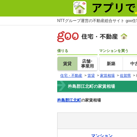
NTTグループ運営の不動産総合サイト goo
借りる
マンションを買う
店舗･
賃貸
新築
中
事業用
住宅・不動産
>
賃貸
>
家賃相場
>
佐賀県
>
杵島郡江北町の家賃相場
杵島郡江北町
の家賃相場
マンション