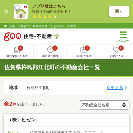
アプリ版はこちら
開く
複数社の物件を探せる！
NTTグループ運営の不動産総合サイト goo住宅・不動産
0
0
0
0
最近検索した条件
最近見た物件
保存した条件
お気に入り
佐賀県杵島郡江北町の不動産会社一覧
地域
変更する
杵島郡江北町
全2
件
が該当しました。
（株）ヒゼン
所在地
佐賀県杵島郡江北町大字山口１７７７－２