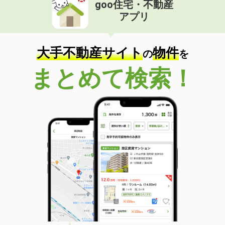
goo住宅・不動産
アプリ
大手不動産サイト
物件
の
を
まとめて検索！