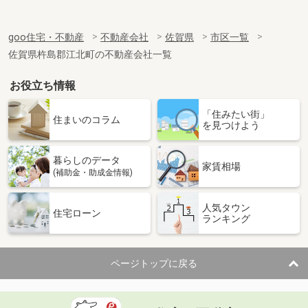
goo住宅・不動産
不動産会社
佐賀県
市区一覧
佐賀県杵島郡江北町の不動産会社一覧
お役立ち情報
「住みたい街」
住まいのコラム
を見つけよう
暮らしのデータ
家賃相場
(補助金・助成金情報)
人気タウン
住宅ローン
ランキング
ページトップに戻る