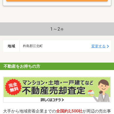
1～2
件
地域
変更する
杵島郡江北町
不動産をお持ちの方
大手から地域密着企業までの
全国約2,500社
が周辺の売出事