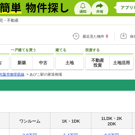
住宅・不動産
0
最近見た物件
保
一戸建てを買う
建てる
投資する
不動産
古
新築
中古
土地
土地活用
投資
大阪市御堂筋線
>
あびこ駅の家賃相場
1LDK・2K
ワンルーム
1K・1DK
2DK