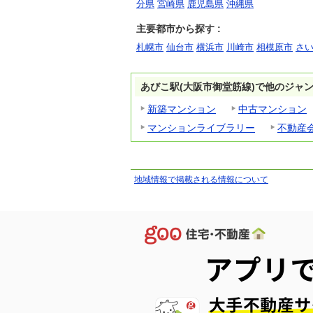
分県
宮崎県
鹿児島県
沖縄県
主要都市から探す :
札幌市
仙台市
横浜市
川崎市
相模原市
さ
あびこ駅(大阪市御堂筋線)で他のジャ
新築マンション
中古マンション
マンションライブラリー
不動産
地域情報で掲載される情報について