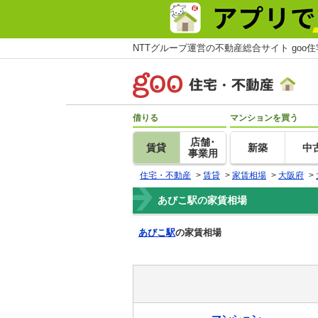
NTTグループ運営の不動産総合サイト goo
借りる
マンションを買う
店舗･
賃貸
新築
中
事業用
住宅・不動産
>
賃貸
>
家賃相場
>
大阪府
>
あびこ駅の家賃相場
あびこ駅
の家賃相場