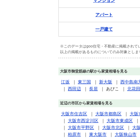
マンション
アパート
一戸建て
※このデータはgoo住宅・不動産に掲載され
以上の掲載があるものについてのみ対象としま
大阪市御堂筋線の駅から家賃相場を見る
江坂
｜
東三国
｜
新大阪
｜
西中島南
｜
西田辺
｜
長居
｜
あびこ
｜
北花
近辺の市区から家賃相場を見る
大阪市住吉区
｜
大阪市都島区
｜
大阪
｜
大阪市西淀川区
｜
大阪市東成区
｜
大阪市平野区
｜
大阪市北区
｜
大
｜
柏原市
｜
東大阪市
｜
大阪狭山市