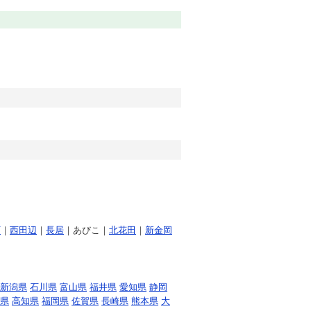
町
｜
西田辺
｜
長居
｜あびこ｜
北花田
｜
新金岡
新潟県
石川県
富山県
福井県
愛知県
静岡
県
高知県
福岡県
佐賀県
長崎県
熊本県
大