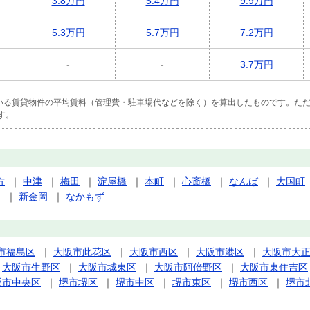
3.8万円
5.4万円
9.9万円
5.3万円
5.7万円
7.2万円
-
-
3.7万円
ている賃貸物件の平均賃料（管理費・駐車場代などを除く）を算出したものです。ただ
す。
方
｜
中津
｜
梅田
｜
淀屋橋
｜
本町
｜
心斎橋
｜
なんば
｜
大国町
田
｜
新金岡
｜
なかもず
市福島区
｜
大阪市此花区
｜
大阪市西区
｜
大阪市港区
｜
大阪市大
｜
大阪市生野区
｜
大阪市城東区
｜
大阪市阿倍野区
｜
大阪市東住吉区
阪市中央区
｜
堺市堺区
｜
堺市中区
｜
堺市東区
｜
堺市西区
｜
堺市