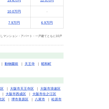
15.6万円
12.0万円
10.0万円
-
7.9万円
6.9万円
しマンション・アパート・一戸建てともに10戸
｜
動物園前
｜
天王寺
｜
昭和町
正区
｜
大阪市天王寺区
｜
大阪市浪速区
｜
大阪市西成区
｜
大阪市住之江区
北区
｜
堺市美原区
｜
八尾市
｜
松原市