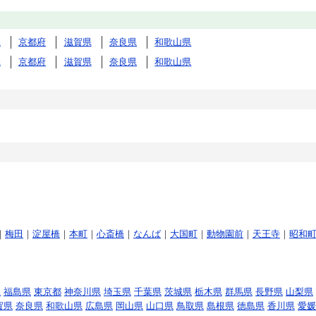
県
京都府
滋賀県
奈良県
和歌山県
県
京都府
滋賀県
奈良県
和歌山県
｜
梅田
｜
淀屋橋
｜
本町
｜
心斎橋
｜
なんば
｜
大国町
｜
動物園前
｜
天王寺
｜
昭和
県
福島県
東京都
神奈川県
埼玉県
千葉県
茨城県
栃木県
群馬県
長野県
山梨県
賀県
奈良県
和歌山県
広島県
岡山県
山口県
鳥取県
島根県
徳島県
香川県
愛媛