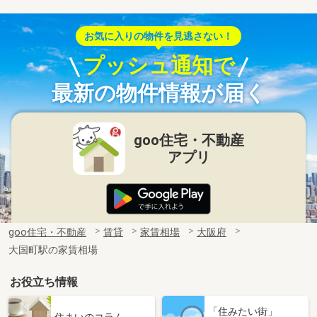
お気に入りの物件を見逃さない！
プッシュ通知で
最新の物件情報が届く
goo住宅・不動産
アプリ
goo住宅・不動産
賃貸
家賃相場
大阪府
大国町駅の家賃相場
お役立ち情報
「住みたい街」