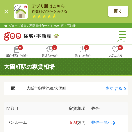
アプリ版はこちら
開く
複数社の物件を探せる！
NTTグループ運営の不動産総合サイト goo住宅・不動産
0
0
0
0
最近検索した条件
最近見た物件
保存した条件
お気に入り
大国町駅の家賃相場
駅
変更する
大阪市御堂筋線/大国町
間取り
家賃相場
物件
6.9
ワンルーム
物件一覧へ
万円