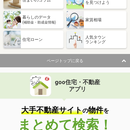
住まいのコラム
を見つけよう
暮らしのデータ
家賃相場
(補助金・助成金情報)
人気タウン
住宅ローン
ランキング
ページトップに戻る
goo住宅・不動産
アプリ
大手不動産サイト
物件
の
を
まとめて検索！