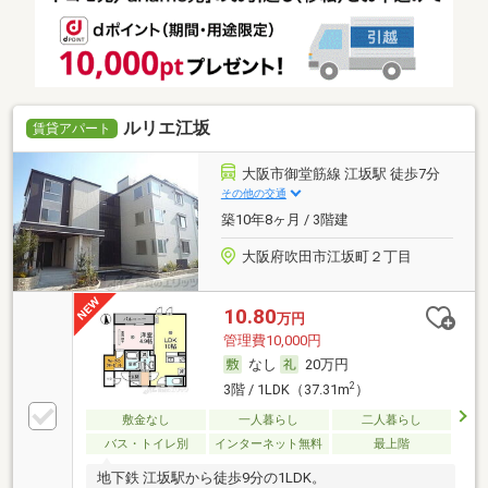
ルリエ江坂
賃貸アパート
大阪市御堂筋線 江坂駅 徒歩7分
その他の交通
築10年8ヶ月 / 3階建
大阪府吹田市江坂町２丁目
10.80
万円
管理費10,000円
なし
20万円
2
3階 / 1LDK（37.31m
）
敷金なし
一人暮らし
二人暮らし
バス・トイレ別
インターネット無料
最上階
地下鉄 江坂駅から徒歩9分の1LDK。