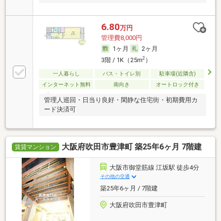
6.80
万円
管理費8,000円
1ヶ月
2ヶ月
2
3階 / 1K（25m
）
一人暮らし
バス・トイレ別
駐車場(近隣含)
インターネット無料
南向き
オートロック付き
管理人巡回・日当り良好・閑静な住宅街・初期費用カ
ード決済可
大阪府吹田市豊津町 築25年6ヶ月 7階建
賃貸マンション
大阪市御堂筋線 江坂駅 徒歩4分
その他の交通
築25年6ヶ月 / 7階建
大阪府吹田市豊津町