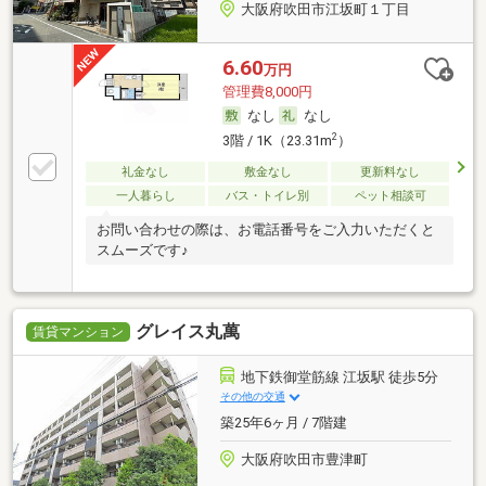
大阪府吹田市江坂町１丁目
6.60
万円
管理費8,000円
なし
なし
2
3階 / 1K（23.31m
）
礼金なし
敷金なし
更新料なし
一人暮らし
バス・トイレ別
ペット相談可
お問い合わせの際は、お電話番号をご入力いただくと
スムーズです♪
グレイス丸萬
賃貸マンション
地下鉄御堂筋線 江坂駅 徒歩5分
その他の交通
築25年6ヶ月 / 7階建
大阪府吹田市豊津町