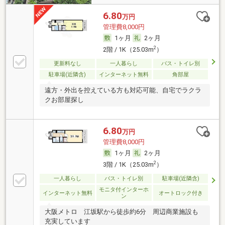
6.80
万円
管理費8,000円
1ヶ月
2ヶ月
2
2階 / 1K（25.03m
）
更新料なし
一人暮らし
バス・トイレ別
駐車場(近隣含)
インターネット無料
角部屋
遠方・外出を控えている方も対応可能、自宅でラクラ
クお部屋探し
6.80
万円
管理費8,000円
1ヶ月
2ヶ月
2
3階 / 1K（25.03m
）
一人暮らし
バス・トイレ別
駐車場(近隣含)
モニタ付インターホ
インターネット無料
オートロック付き
ン
大阪メトロ 江坂駅から徒歩約6分 周辺商業施設も
充実しています