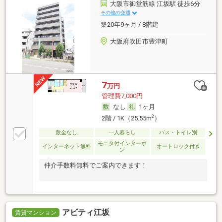
大阪市御堂筋線 江坂駅 徒歩6分
その他の交通
築20年9ヶ月 / 8階建
大阪府吹田市豊津町
7
万円
管理費7,000円
なし
1ヶ月
2
2階 / 1K（25.55m
）
敷金なし
一人暮らし
バス・トイレ別
モニタ付インターホ
インターネット無料
オートロック付き
ン
仲介手数料無料でご案内できます！
アビティ江坂
賃貸マンション