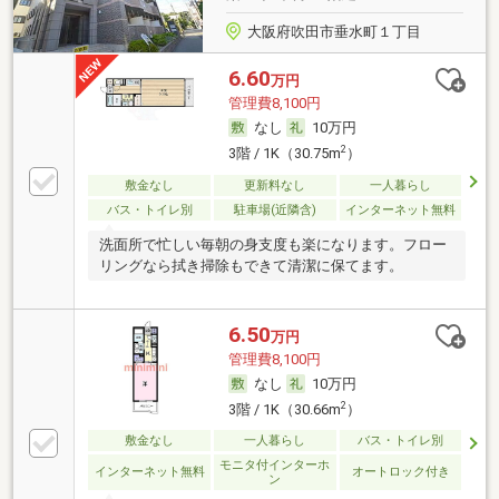
大阪府吹田市垂水町１丁目
6.60
万円
管理費8,100円
なし
10万円
2
3階 / 1K（30.75m
）
敷金なし
更新料なし
一人暮らし
バス・トイレ別
駐車場(近隣含)
インターネット無料
洗面所で忙しい毎朝の身支度も楽になります。フロー
リングなら拭き掃除もできて清潔に保てます。
6.50
万円
管理費8,100円
なし
10万円
2
3階 / 1K（30.66m
）
敷金なし
一人暮らし
バス・トイレ別
モニタ付インターホ
インターネット無料
オートロック付き
ン