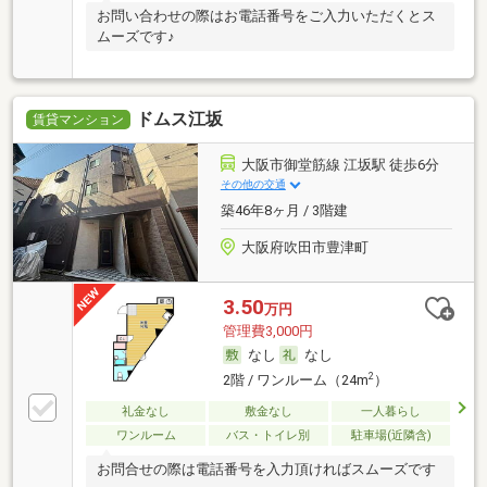
お問い合わせの際はお電話番号をご入力いただくとス
ムーズです♪
ドムス江坂
賃貸マンション
大阪市御堂筋線 江坂駅 徒歩6分
その他の交通
築46年8ヶ月 / 3階建
大阪府吹田市豊津町
3.50
万円
管理費3,000円
なし
なし
2
2階 / ワンルーム（24m
）
礼金なし
敷金なし
一人暮らし
ワンルーム
バス・トイレ別
駐車場(近隣含)
お問合せの際は電話番号を入力頂ければスムーズです