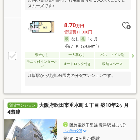
スムーズです♪
8.70
万円
管理費11,000円
なし
1ヶ月
2
7階 / 1K（24.84m
）
敷金なし
一人暮らし
バス・トイレ別
モニタ付インターホ
オートロック付き
収納スペース
ン
江坂駅から徒歩5分圏内の分譲マンションです。
大阪府吹田市垂水町１丁目 築18年2ヶ月
賃貸マンション
4階建
阪急電鉄千里線 豊津駅 徒歩5分
その他の交通
築18年2ヶ月 / 4階建