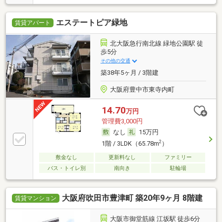
エステートピア緑地
賃貸アパート
北大阪急行南北線 緑地公園駅 徒
歩5分
その他の交通
築38年5ヶ月 / 3階建
大阪府豊中市東寺内町
14.70
万円
管理費3,000円
なし
15万円
2
1階 / 3LDK（65.78m
）
敷金なし
更新料なし
ファミリー
バス・トイレ別
南向き
駐輪場
大阪府吹田市豊津町 築20年9ヶ月 8階建
賃貸マンション
大阪市御堂筋線 江坂駅 徒歩6分