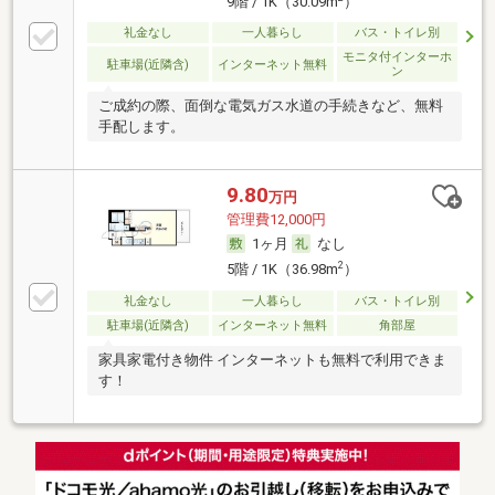
9階 / 1K（30.09m
）
礼金なし
一人暮らし
バス・トイレ別
モニタ付インターホ
駐車場(近隣含)
インターネット無料
ン
ご成約の際、面倒な電気ガス水道の手続きなど、無料
手配します。
9.80
万円
管理費12,000円
1ヶ月
なし
2
5階 / 1K（36.98m
）
礼金なし
一人暮らし
バス・トイレ別
駐車場(近隣含)
インターネット無料
角部屋
家具家電付き物件 インターネットも無料で利用できま
す！