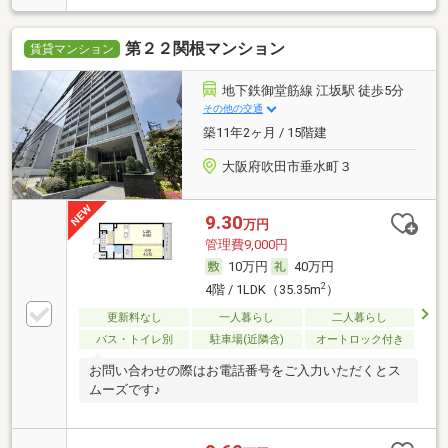
第２２関根マンション
賃貸マンション
地下鉄御堂筋線 江坂駅 徒歩5分
その他の交通
築11年2ヶ月 / 15階建
大阪府吹田市垂水町３
9.30
万円
管理費9,000円
10万円
40万円
2
4階 / 1LDK（35.35m
）
更新料なし
一人暮らし
二人暮らし
バス・トイレ別
駐車場(近隣含)
オートロック付き
お問い合わせの際はお電話番号をご入力いただくとス
ムーズです♪