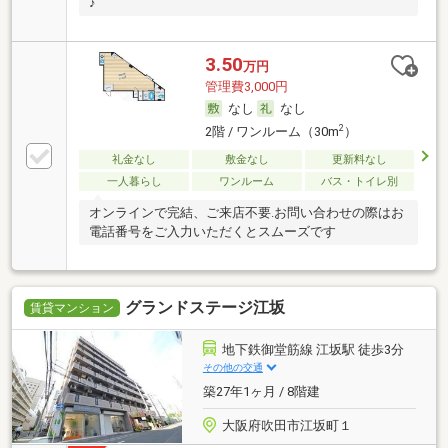
♪
3.50
万円
管理費3,000円
なし
なし
2
2階 / ワンルーム（30m
）
礼金なし
敷金なし
更新料なし
一人暮らし
ワンルーム
バス・トイレ別
オンラインで完結、ご来店不要.お問い合わせの際はお
電話番号をご入力いただくとスムーズです
グランドステージ江坂
賃貸マンション
地下鉄御堂筋線 江坂駅 徒歩3分
その他の交通
築27年1ヶ月 / 8階建
大阪府吹田市江坂町１