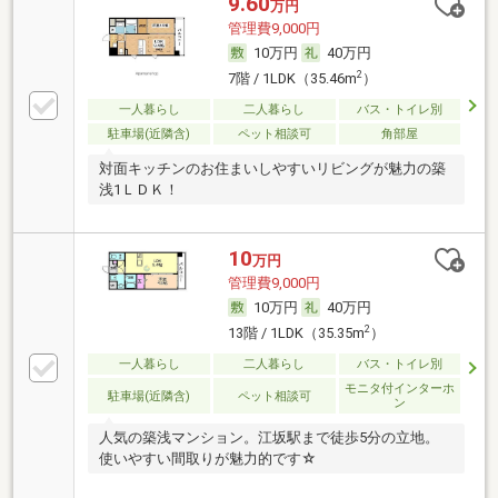
9.60
万円
管理費9,000円
10万円
40万円
2
7階 / 1LDK（35.46m
）
一人暮らし
二人暮らし
バス・トイレ別
駐車場(近隣含)
ペット相談可
角部屋
対面キッチンのお住まいしやすいリビングが魅力の築
浅1ＬＤＫ！
10
万円
管理費9,000円
10万円
40万円
2
13階 / 1LDK（35.35m
）
一人暮らし
二人暮らし
バス・トイレ別
モニタ付インターホ
駐車場(近隣含)
ペット相談可
ン
人気の築浅マンション。江坂駅まで徒歩5分の立地。
使いやすい間取りが魅力的です☆