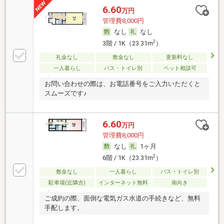
6.60
万円
管理費8,000円
なし
なし
2
3階 / 1K（23.31m
）
礼金なし
敷金なし
更新料なし
一人暮らし
バス・トイレ別
ペット相談可
お問い合わせの際は、お電話番号をご入力いただくと
スムーズです♪
6.60
万円
管理費8,000円
なし
1ヶ月
2
6階 / 1K（23.31m
）
敷金なし
一人暮らし
バス・トイレ別
駐車場(近隣含)
インターネット無料
南向き
ご成約の際、面倒な電気ガス水道の手続きなど、無料
手配します。