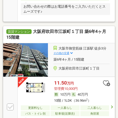
お問い合わせの際はお電話番号をご入力いただくとス
ムーズです♪
大阪府吹田市江坂町１丁目 築6年4ヶ月
賃貸マンション
15階建
大阪市御堂筋線 江坂駅 徒歩3分
その他の交通
築6年4ヶ月 / 15階建
大阪府吹田市江坂町１丁目
11.50
万円
管理費10,000円
10万円
40万円
2
10階 / 1LDK（36.96m
）
更新料なし
一人暮らし
二人暮らし
バス・トイレ別
駐車場(近隣含)
角部屋