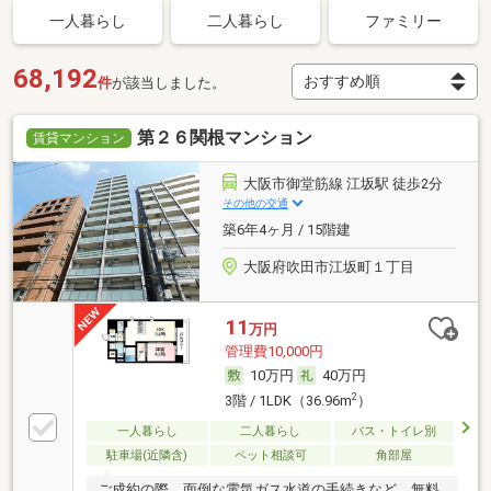
一人暮らし
二人暮らし
ファミリー
68,192
件
が該当しました。
第２６関根マンション
賃貸マンション
大阪市御堂筋線 江坂駅 徒歩2分
その他の交通
築6年4ヶ月 / 15階建
大阪府吹田市江坂町１丁目
11
万円
管理費10,000円
10万円
40万円
2
3階 / 1LDK（36.96m
）
一人暮らし
二人暮らし
バス・トイレ別
駐車場(近隣含)
ペット相談可
角部屋
ご成約の際、面倒な電気ガス水道の手続きなど、無料