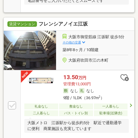
電話番号をご入力いただくとスムーズです
フレンシアノイエ江坂
賃貸マンション
大阪市御堂筋線 江坂駅 徒歩5分
その他の交通
築8年8ヶ月 / 10階建
大阪府吹田市江の木町
13.50
万円
管理費13,000円
なし
なし
2
9階 / 1LDK（36.97m
）
礼金なし
敷金なし
一人暮らし
二人暮らし
バス・トイレ別
駐車場(近隣含)
大阪メトロ 江坂駅から徒歩約5分 駅近で通勤通学
に便利 商業施設も充実しています