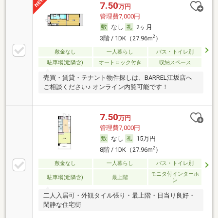
7.50
万円
管理費7,000円
なし
2ヶ月
2
3階 / 1DK（27.96m
）
敷金なし
一人暮らし
バス・トイレ別
駐車場(近隣含)
オートロック付き
収納スペース
売買・賃貸・テナント物件探しは、BARREL江坂店へ
ご相談ください♪ オンライン内覧可能です！
7.50
万円
管理費7,000円
なし
15万円
2
8階 / 1DK（27.96m
）
敷金なし
一人暮らし
バス・トイレ別
モニタ付インターホ
駐車場(近隣含)
最上階
ン
二人入居可・外観タイル張り・最上階・日当り良好・
閑静な住宅街