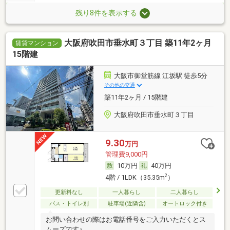
残り8件を表示する
大阪府吹田市垂水町３丁目 築11年2ヶ月
賃貸マンション
15階建
大阪市御堂筋線 江坂駅 徒歩5分
その他の交通
築11年2ヶ月 / 15階建
大阪府吹田市垂水町３丁目
9.30
万円
管理費9,000円
10万円
40万円
2
4階 / 1LDK（35.35m
）
更新料なし
一人暮らし
二人暮らし
バス・トイレ別
駐車場(近隣含)
オートロック付き
お問い合わせの際はお電話番号をご入力いただくとス
ムーズです♪