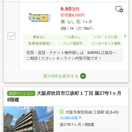
6.60
万円
管理費8,000円
なし
1ヶ月
2
3階 / 1K（21.78m
）
敷金なし
一人暮らし
バス・トイレ別
駐車場(近隣含)
ペット相談可
インターネット無料
売買・賃貸・テナント物件探しは、BARREL江坂店へ
ご相談ください♪ オンライン内覧可能です！
残り6件を表示する
大阪府吹田市江坂町１丁目 築27年1ヶ月
賃貸マンション
8階建
大阪市御堂筋線 江坂駅 徒歩4分
その他の交通
築27年1ヶ月 / 8階建