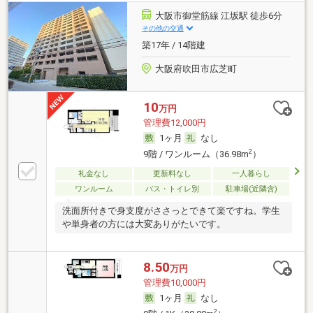
大阪市御堂筋線 江坂駅 徒歩6分
その他の交通
築17年 / 14階建
大阪府吹田市広芝町
10
万円
管理費12,000円
1ヶ月
なし
2
9階 / ワンルーム（36.98m
）
礼金なし
更新料なし
一人暮らし
ワンルーム
バス・トイレ別
駐車場(近隣含)
洗面所付きで身支度がささっとできて楽ですね。学生
や単身者の方には大変ありがたいです。
8.50
万円
管理費10,000円
1ヶ月
なし
2