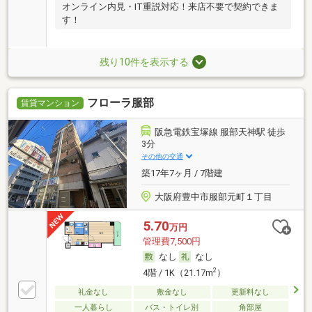
オンライン内見・IT重説対応！来店不要で契約できま
す！
残り10件を表示する
フローラ服部
賃貸マンション
阪急電鉄宝塚線 服部天神駅 徒歩
3分
その他の交通
築17年7ヶ月 / 7階建
大阪府豊中市服部元町１丁目
5.70
万円
管理費7,500円
なし
なし
2
4階 / 1K（21.17m
）
礼金なし
敷金なし
更新料なし
一人暮らし
バス・トイレ別
角部屋