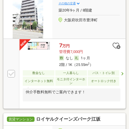
その他の交通
築20年9ヶ月 / 8階建
大阪府吹田市豊津町
7
万円
管理費7,000円
なし
1ヶ月
2
2階 / 1K（25.55m
）
敷金なし
一人暮らし
バス・トイレ別
モニタ付インターホ
インターネット無料
オートロック付き
ン
仲介手数料無料でご案内できます！
ロイヤルクイーンズパーク江坂
賃貸マンション