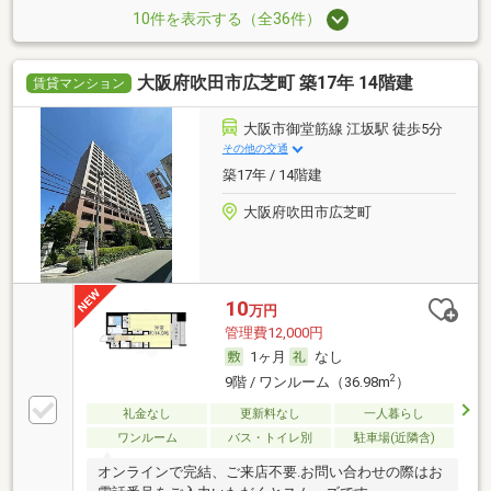
10件を表示する（全36件）
大阪府吹田市広芝町 築17年 14階建
賃貸マンション
大阪市御堂筋線 江坂駅 徒歩5分
その他の交通
築17年 / 14階建
大阪府吹田市広芝町
10
万円
管理費12,000円
1ヶ月
なし
2
9階 / ワンルーム（36.98m
）
礼金なし
更新料なし
一人暮らし
ワンルーム
バス・トイレ別
駐車場(近隣含)
オンラインで完結、ご来店不要.お問い合わせの際はお