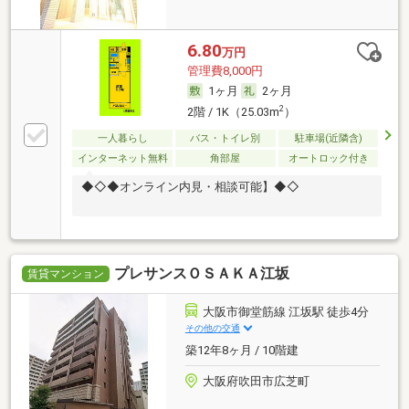
6.80
万円
管理費8,000円
1ヶ月
2ヶ月
2
2階 / 1K（25.03m
）
一人暮らし
バス・トイレ別
駐車場(近隣含)
インターネット無料
角部屋
オートロック付き
◆◇◆オンライン内見・相談可能】◆◇
プレサンスＯＳＡＫＡ江坂
賃貸マンション
大阪市御堂筋線 江坂駅 徒歩4分
その他の交通
築12年8ヶ月 / 10階建
大阪府吹田市広芝町