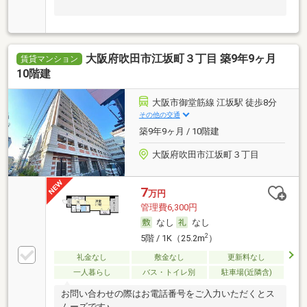
大阪府吹田市江坂町３丁目 築9年9ヶ月
賃貸マンション
10階建
大阪市御堂筋線 江坂駅 徒歩8分
その他の交通
築9年9ヶ月 / 10階建
大阪府吹田市江坂町３丁目
7
万円
管理費6,300円
なし
なし
2
5階 / 1K（25.2m
）
礼金なし
敷金なし
更新料なし
一人暮らし
バス・トイレ別
駐車場(近隣含)
お問い合わせの際はお電話番号をご入力いただくとス
ムーズです♪