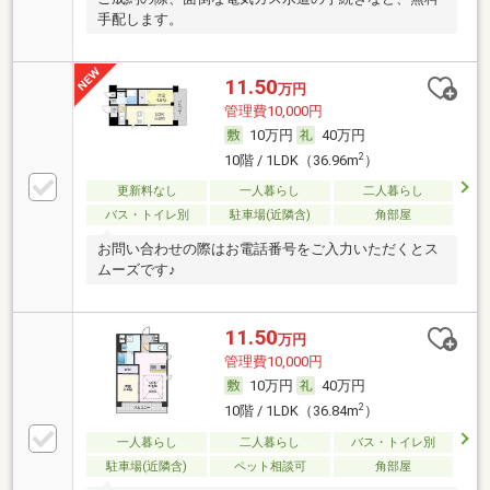
手配します。
11.50
万円
管理費10,000円
10万円
40万円
2
10階 / 1LDK（36.96m
）
更新料なし
一人暮らし
二人暮らし
バス・トイレ別
駐車場(近隣含)
角部屋
お問い合わせの際はお電話番号をご入力いただくとス
ムーズです♪
11.50
万円
管理費10,000円
10万円
40万円
2
10階 / 1LDK（36.84m
）
一人暮らし
二人暮らし
バス・トイレ別
駐車場(近隣含)
ペット相談可
角部屋