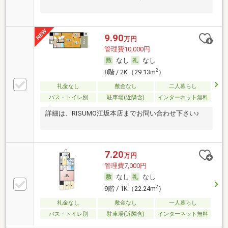
9.90
万円
管理費10,000円
なし
なし
2
8階 / 2K（29.13m
）
礼金なし
敷金なし
二人暮らし
バス・トイレ別
駐車場(近隣含)
インターネット無料
詳細は、RISUMO江坂本店までお問い合わせ下さい♪
7.20
万円
管理費7,000円
なし
なし
2
9階 / 1K（22.24m
）
礼金なし
敷金なし
一人暮らし
バス・トイレ別
駐車場(近隣含)
インターネット無料