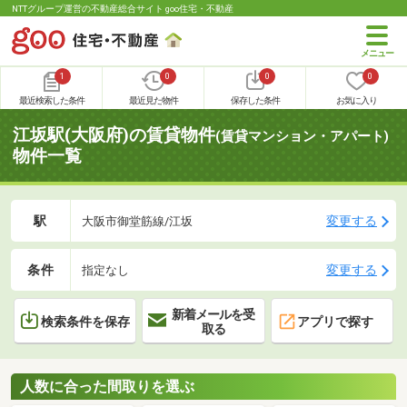
NTTグループ運営の不動産総合サイト goo住宅・不動産
1
0
0
0
最近検索した条件
最近見た物件
保存した条件
お気に入り
江坂駅(大阪府)の賃貸物件
(賃貸マンション・アパート)
物件一覧
駅
変更する
大阪市御堂筋線/江坂
条件
変更する
指定なし
新着メールを受
検索条件を保存
アプリで探す
取る
人数に合った間取りを選ぶ