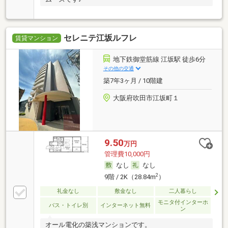
セレニテ江坂ルフレ
賃貸マンション
地下鉄御堂筋線 江坂駅 徒歩6分
その他の交通
築7年3ヶ月 / 10階建
大阪府吹田市江坂町１
9.50
万円
管理費10,000円
なし
なし
2
9階 / 2K（28.84m
）
礼金なし
敷金なし
二人暮らし
モニタ付インターホ
バス・トイレ別
インターネット無料
ン
オール電化の築浅マンションです。