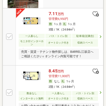
7.11
万円
管理費6,950円
1ヶ月
1ヶ月
2
3階 / 1K（24.84m
）
一人暮らし
バス・トイレ別
駐車場(近隣含)
モニタ付インターホ
オートロック付き
収納スペース
ン
売買・賃貸・テナント物件探しは、BARREL江坂店へ
ご相談ください♪ オンライン内覧可能です！
8.45
万円
管理費11,000円
なし
1ヶ月
2
2階 / 1K（24.84m
）
敷金なし
一人暮らし
バス・トイレ別
インターネット無料
オートロック付き
収納スペース
お問い合わせの際は、お電話番号をご入力いただくと