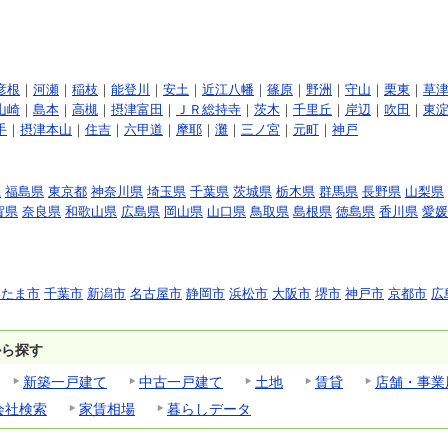
彦根
｜
河瀬
｜
稲枝
｜
能登川
｜
安土
｜
近江八幡
｜
篠原
｜
野洲
｜
守山
｜
栗東
｜
草
山崎
｜
島本
｜
高槻
｜
摂津富田
｜
ＪＲ総持寺
｜
茨木
｜
千里丘
｜
岸辺
｜
吹田
｜
東
手
｜
摂津本山
｜
住吉
｜
六甲道
｜
摩耶
｜
灘
｜
三ノ宮
｜
元町
｜
神戸
県
福島県
東京都
神奈川県
埼玉県
千葉県
茨城県
栃木県
群馬県
長野県
山梨県
賀県
奈良県
和歌山県
広島県
岡山県
山口県
鳥取県
島根県
徳島県
香川県
愛媛
いたま市
千葉市
新潟市
名古屋市
静岡市
浜松市
大阪市
堺市
神戸市
京都市
広
から探す
新築一戸建て
中古一戸建て
土地
賃貸
店舗・事業
会社検索
家賃相場
暮らしデータ