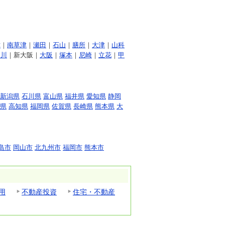
津
｜
南草津
｜
瀬田
｜
石山
｜
膳所
｜
大津
｜
山科
淀川
｜新大阪｜
大阪
｜
塚本
｜
尼崎
｜
立花
｜
甲
新潟県
石川県
富山県
福井県
愛知県
静岡
県
高知県
福岡県
佐賀県
長崎県
熊本県
大
島市
岡山市
北九州市
福岡市
熊本市
用
不動産投資
住宅・不動産