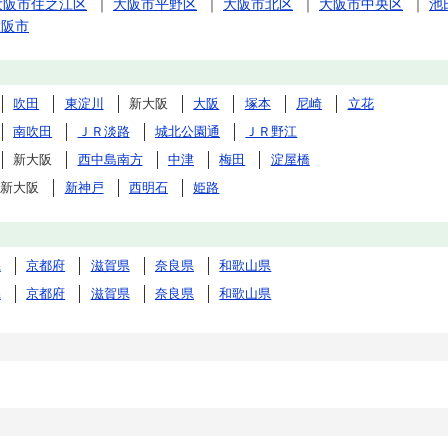
大阪市住之江区
｜
大阪市平野区
｜
大阪市北区
｜
大阪市中央区
｜
池
大阪市
吹田
東淀川
新大阪
大阪
塚本
尼崎
立花
南吹田
ＪＲ淡路
城北公園通
ＪＲ野江
新大阪
西中島南方
中津
梅田
淀屋橋
新大阪
新神戸
西明石
姫路
県
京都府
滋賀県
奈良県
和歌山県
県
京都府
滋賀県
奈良県
和歌山県