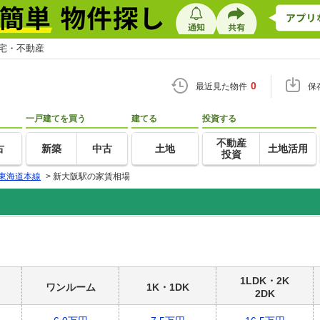
住宅・不動産
0
最近見た物件
保
一戸建てを買う
建てる
投資する
不動産
古
新築
中古
土地
土地活用
投資
東海道本線
>
新大阪駅の家賃相場
1LDK・2K
ワンルーム
1K・1DK
2DK