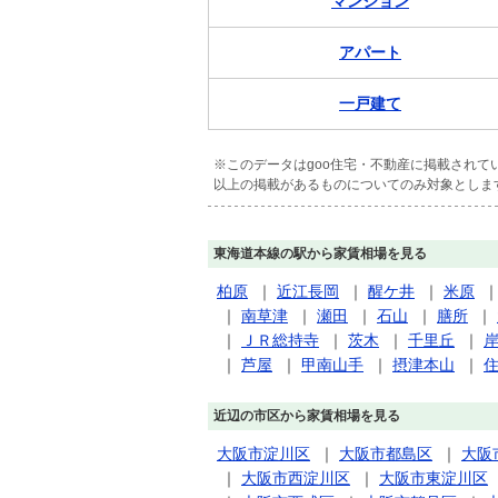
マンション
アパート
一戸建て
※このデータはgoo住宅・不動産に掲載され
以上の掲載があるものについてのみ対象としま
東海道本線の駅から家賃相場を見る
柏原
｜
近江長岡
｜
醒ケ井
｜
米原
｜
南草津
｜
瀬田
｜
石山
｜
膳所
｜
｜
ＪＲ総持寺
｜
茨木
｜
千里丘
｜
｜
芦屋
｜
甲南山手
｜
摂津本山
｜
近辺の市区から家賃相場を見る
大阪市淀川区
｜
大阪市都島区
｜
大阪
｜
大阪市西淀川区
｜
大阪市東淀川区