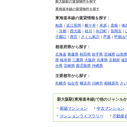
新大阪駅の賃貸物件を探す
東海道本線の賃貸物件を探す
東海道本線の賃貸情報を探す :
柏原
｜
近江長岡
｜
醒ケ井
｜
米原
｜
彦根
｜
南
｜
京都
｜
西大路
｜
桂川
｜
向日町
｜
長岡京
｜
子園口
｜
西宮
｜
さくら夙川
｜
芦屋
｜
甲南山
都道府県から探す :
北海道
青森県
秋田県
岩手県
宮城県
山形
県
岐阜県
三重県
大阪府
兵庫県
京都府
滋
分県
宮崎県
鹿児島県
沖縄県
主要都市から探す :
札幌市
仙台市
横浜市
川崎市
相模原市
さ
新大阪駅(東海道本線)で他のジャンル
新築マンション
中古マンション
マンションライブラリー
不動産