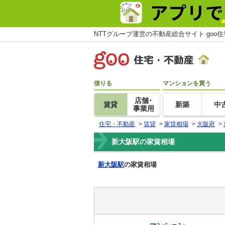
NTTグループ運営の不動産総合サイト goo
借りる
マンションを買う
店舗･
賃貸
新築
中
事業用
住宅・不動産
>
賃貸
>
家賃相場
>
大阪府
>
新大阪駅の家賃相場
新大阪駅
の家賃相場