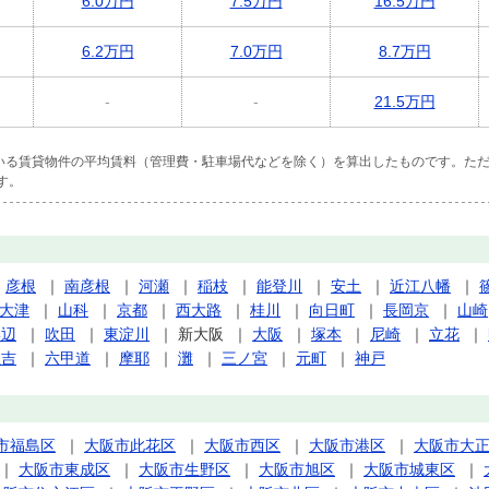
6.0万円
7.5万円
16.5万円
6.2万円
7.0万円
8.7万円
-
-
21.5万円
ている賃貸物件の平均賃料（管理費・駐車場代などを除く）を算出したものです。ただ
す。
｜
彦根
｜
南彦根
｜
河瀬
｜
稲枝
｜
能登川
｜
安土
｜
近江八幡
｜
大津
｜
山科
｜
京都
｜
西大路
｜
桂川
｜
向日町
｜
長岡京
｜
山崎
岸辺
｜
吹田
｜
東淀川
｜
新大阪
｜
大阪
｜
塚本
｜
尼崎
｜
立花
｜
住吉
｜
六甲道
｜
摩耶
｜
灘
｜
三ノ宮
｜
元町
｜
神戸
市福島区
｜
大阪市此花区
｜
大阪市西区
｜
大阪市港区
｜
大阪市大
｜
大阪市東成区
｜
大阪市生野区
｜
大阪市旭区
｜
大阪市城東区
｜