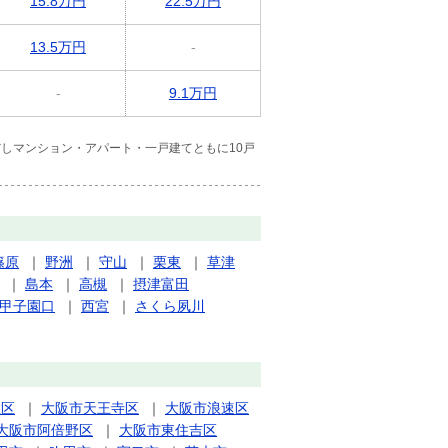
15.8万円
22.5万円
13.5万円
-
-
9.1万円
しマンション・アパート・一戸建てともに10戸
篠原
｜
野洲
｜
守山
｜
栗東
｜
草津
｜
島本
｜
高槻
｜
摂津富田
甲子園口
｜
西宮
｜
さくら夙川
正区
｜
大阪市天王寺区
｜
大阪市浪速区
大阪市阿倍野区
｜
大阪市東住吉区