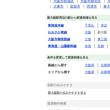
｜
大阪市西成区
｜
大阪市鶴見区
｜
｜
大東市
｜
箕面市
｜
摂津市
｜
東
新大阪駅周辺の駅から家賃相場を見る
東海道本線
千里丘
岸辺
おおさか東線
大阪
新大阪
大阪市御堂筋線
江坂
東三国
東海道・山陽新幹線
米原
京都
条件を変更して家賃相場を見る
路線から探す
大阪府
兵庫
エリアから探す
大阪府
兵庫
各駅の住みやすさ
新大阪駅の住みやすさを見る
賃貸物件検索