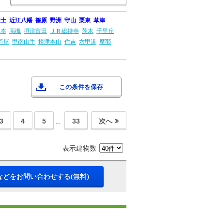
安土
近江八幡
篠原
野洲
守山
栗東
草津
島本
高槻
摂津富田
ＪＲ総持寺
茨木
千里丘
芦屋
甲南山手
摂津本山
住吉
六甲道
摩耶
この条件を保存
3
4
5
33
次へ
…
表示建物数
などをお問い合わせする(無料)