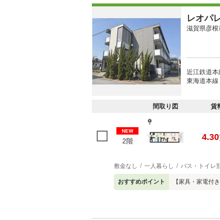
レオパ
滋賀県彦根
近江鉄道本
東海道本線 
間取り図
賃
NEW
4.30
2階
敷金なし
一人暮らし
バス・トイレ
おすすめポイント
【家具・家電付き】