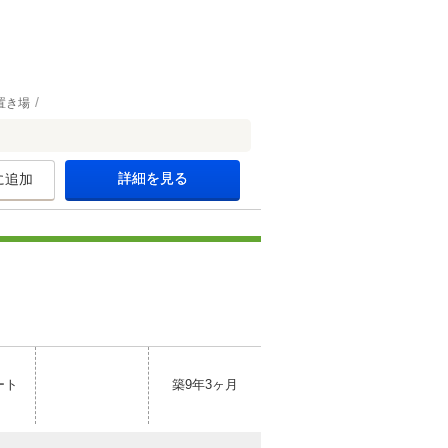
置き場
詳細を見る
に追加
ート
築9年3ヶ月