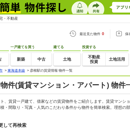
住宅・不動産
0
最近見た物件
保
一戸建てを買う
建てる
投資する
不動産
古
新築
中古
土地
土地活用
投資
市
>
東海道本線
>
彦根駅の賃貸情報 物件一覧
貸物件(賃貸マンション・アパート) 物件
パート、賃貸一戸建て、借家などの賃貸物件をご紹介します。賃貸マンシ
面積・間取り・写真・人気のこだわり条件から物件を簡単検索。理想の部
更して再検索