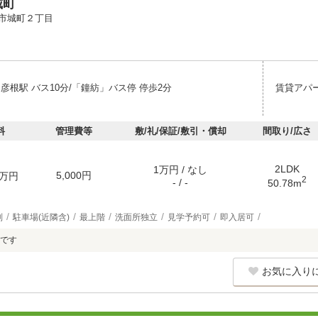
城町
市城町２丁目
彦根駅 バス10分/「鐘紡」バス停 停歩2分
賃貸アパ
料
管理費等
敷/礼/保証/敷引・償却
間取り/広さ
2LDK
1万円 / なし
5,000円
万円
2
- / -
50.78m
別
駐車場(近隣含)
最上階
洗面所独立
見学予約可
即入居可
です
お気に入り