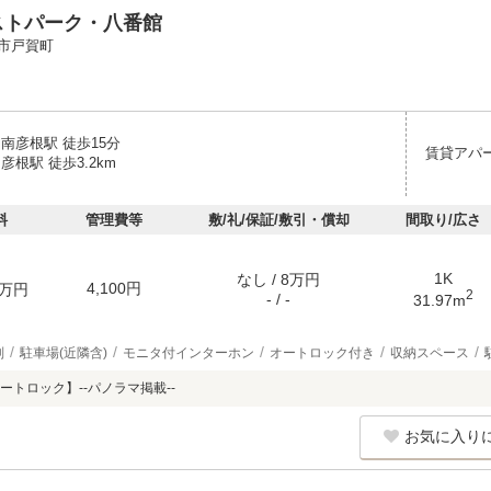
ストパーク・八番館
市戸賀町
南彦根駅 徒歩15分
賃貸アパ
彦根駅 徒歩3.2km
料
管理費等
敷/礼/保証/敷引・償却
間取り/広さ
1K
なし / 8万円
4,100円
万円
2
- / -
31.97m
別
駐車場(近隣含)
モニタ付インターホン
オートロック付き
収納スペース
トロック】--パノラマ掲載--
お気に入り