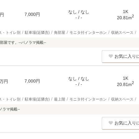
1K
なし / なし
7,000円
円
2
- / -
20.81m
ス・トイレ別
駐車場(近隣含)
角部屋
モニタ付インターホン
収納スペース
屋です。--パノラマ掲載--
お気に入り
1K
なし / なし
7,000円
万円
2
- / -
20.81m
ス・トイレ別
駐車場(近隣含)
最上階
モニタ付インターホン
収納スペース
ノラマ掲載--
お気に入り