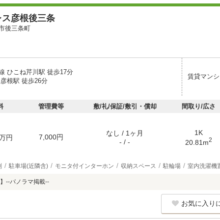
レス彦根後三条
市後三条町
線 ひこね芹川駅 徒歩17分
賃貸マンシ
彦根駅 徒歩26分
料
管理費等
敷/礼/保証/敷引・償却
間取り/広さ
1K
なし / 1ヶ月
7,000円
万円
2
- / -
20.81m
別
駐車場(近隣含)
モニタ付インターホン
収納スペース
駐輪場
室内洗濯機
--パノラマ掲載--
お気に入り