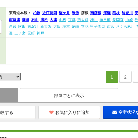
東海道本線：
柏原
近江長岡
醒ケ井
米原
彦根
南彦根
河瀬
稲枝
能登川
南草津
瀬田
石山
膳所
大津
山科
京都
西大路
桂川
向日町
長岡京
山崎
岸辺
吹田
東淀川
新大阪
大阪
塚本
尼崎
立花
甲子園口
西宮
さくら夙川
灘
三ノ宮
元町
神戸
1
2
部屋ごとに表示
お気に入りに追加
空室状況