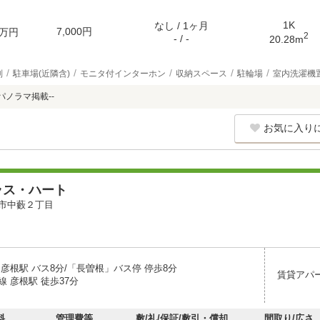
1K
なし / 1ヶ月
7,000円
万円
2
- / -
20.28m
別
駐車場(近隣含)
モニタ付インターホン
収納スペース
駐輪場
室内洗濯機
パノラマ掲載--
お気に入り
ラス・ハート
市中藪２丁目
彦根駅 バス8分/「長曽根」バス停 停歩8分
賃貸アパ
 彦根駅 徒歩37分
料
管理費等
敷/礼/保証/敷引・償却
間取り/広さ