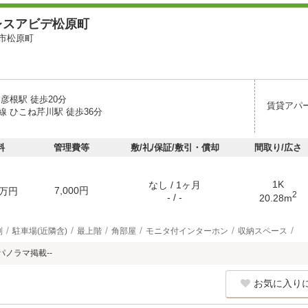
レスアビデ松原町
市松原町
彦根駅 徒歩20分
賃貸アパ
線 ひこね芹川駅 徒歩36分
料
管理費等
敷/礼/保証/敷引・償却
間取り/広さ
1K
なし / 1ヶ月
7,000円
万円
2
- / -
20.28m
別
駐車場(近隣含)
最上階
角部屋
モニタ付インターホン
収納スペース
パノラマ掲載--
お気に入り