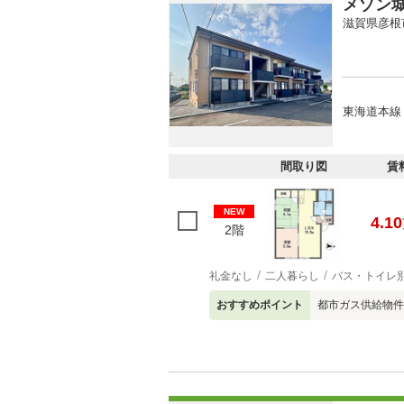
メゾン
滋賀県彦根
東海道本線 
間取り図
賃
NEW
4.10
2階
礼金なし
二人暮らし
バス・トイレ
おすすめポイント
都市ガス供給物件