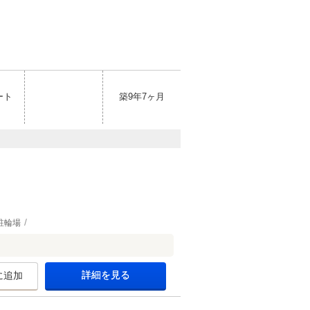
ート
築9年7ヶ月
駐輪場
詳細を見る
に追加