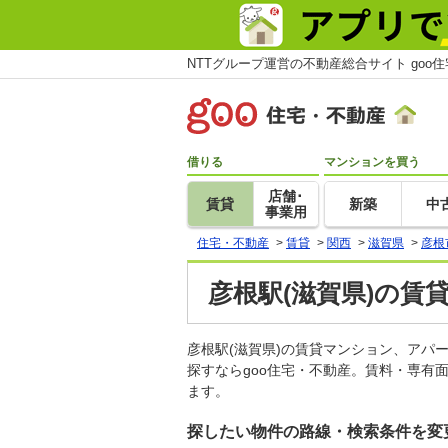
NTTグループ運営の不動産総合サイト goo
借りる
マンションを買う
店舗･
賃貸
新築
中
事業用
住宅・不動産
>
賃貸
>
関西
>
滋賀県
>
彦根
彦根駅(滋賀県)の賃
彦根駅(滋賀県)の賃貸マンション、ア
探すならgoo住宅・不動産。賃料・専有
ます。
探したい物件の路線・検索条件を変