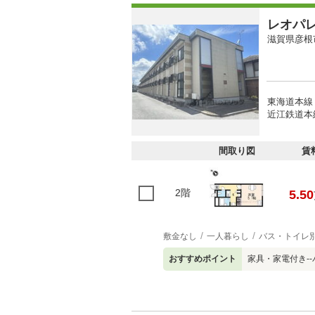
レオパ
滋賀県彦根
東海道本線 
近江鉄道本
間取り図
賃
2階
5.50
敷金なし
一人暮らし
バス・トイレ
おすすめポイント
家具・家電付き--