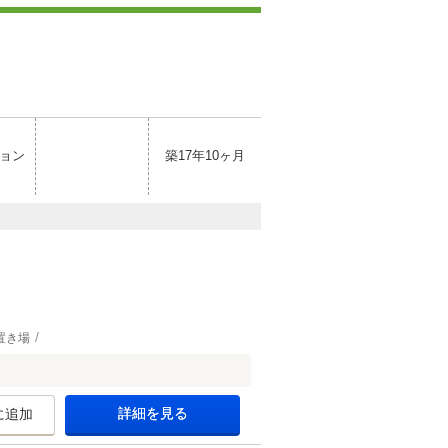
ョン
築17年10ヶ月
置き場
詳細を見る
に追加