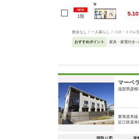
NEW
5.10
1階
敷金なし
一人暮らし
バス・トイレ
おすすめポイント
家具・家電付き--
マーベ
滋賀県彦根
東海道本線 
近江鉄道本線
間取り図
賃