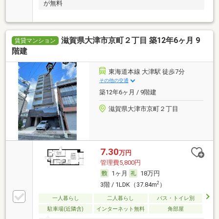
が無料
滋賀県大津市京町２丁目 築12年6ヶ月 9
賃貸マンション
階建
東海道本線 大津駅 徒歩7分
その他の交通
築12年6ヶ月 / 9階建
滋賀県大津市京町２丁目
7.30
万円
管理費5,800円
1ヶ月
18万円
2
3階 / 1LDK（37.84m
）
一人暮らし
二人暮らし
バス・トイレ別
駐車場(近隣含)
インターネット無料
角部屋