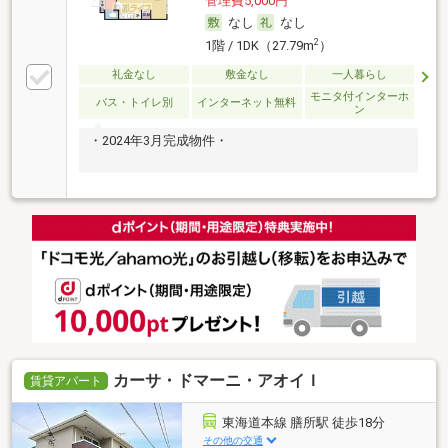
管理費5,000円
なし
なし
2
1階 / 1DK（27.79m
）
礼金なし
敷金なし
一人暮らし
モニタ付インターホ
バス・トイレ別
インターネット無料
ン
・2024年3月完成物件・
カーサ・ドマーニ・アオイＩ
賃貸アパート
東海道本線 膳所駅 徒歩18分
その他の交通