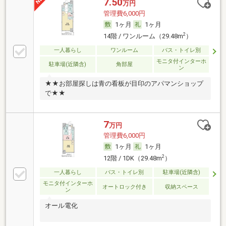
7.50
万円
管理費6,000円
1ヶ月
1ヶ月
2
14階 / ワンルーム（29.48m
）
一人暮らし
ワンルーム
バス・トイレ別
モニタ付インターホ
駐車場(近隣含)
角部屋
ン
★★お部屋探しは青の看板が目印のアパマンショップ
で★★
7
万円
管理費6,000円
1ヶ月
1ヶ月
2
12階 / 1DK（29.48m
）
一人暮らし
バス・トイレ別
駐車場(近隣含)
モニタ付インターホ
オートロック付き
収納スペース
ン
オール電化