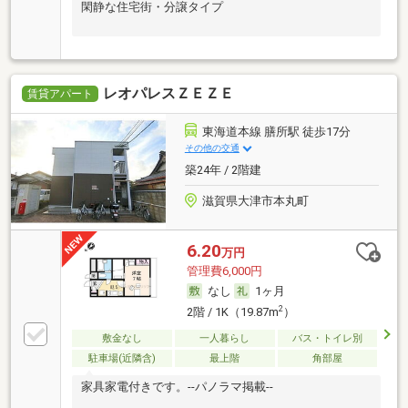
閑静な住宅街・分譲タイプ
レオパレスＺＥＺＥ
賃貸アパート
東海道本線 膳所駅 徒歩17分
その他の交通
築24年 / 2階建
滋賀県大津市本丸町
6.20
万円
管理費6,000円
なし
1ヶ月
2
2階 / 1K（19.87m
）
敷金なし
一人暮らし
バス・トイレ別
駐車場(近隣含)
最上階
角部屋
家具家電付きです。--パノラマ掲載--