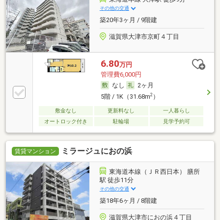
その他の交通
築20年3ヶ月 / 9階建
滋賀県大津市京町４丁目
6.80
万円
管理費6,000円
なし
2ヶ月
2
5階 / 1K（31.68m
）
敷金なし
更新料なし
一人暮らし
オートロック付き
駐輪場
見学予約可
ミラージュにおの浜
賃貸マンション
東海道本線（ＪＲ西日本） 膳所
駅 徒歩11分
その他の交通
築18年6ヶ月 / 8階建
滋賀県大津市におの浜４丁目