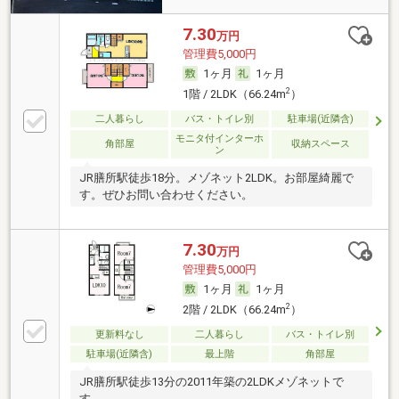
7.30
万円
管理費5,000円
1ヶ月
1ヶ月
2
1階 / 2LDK（66.24m
）
二人暮らし
バス・トイレ別
駐車場(近隣含)
モニタ付インターホ
角部屋
収納スペース
ン
JR膳所駅徒歩18分。メゾネット2LDK。お部屋綺麗で
す。ぜひお問い合わせください。
7.30
万円
管理費5,000円
1ヶ月
1ヶ月
2
2階 / 2LDK（66.24m
）
更新料なし
二人暮らし
バス・トイレ別
駐車場(近隣含)
最上階
角部屋
JR膳所駅徒歩13分の2011年築の2LDKメゾネットで
す。