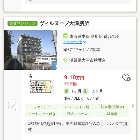
ヴィルヌーブ大津膳所
賃貸マンション
東海道本線 膳所駅 徒歩15分
その他の交通
築32年7ヶ月 / 7階建
滋賀県大津市秋葉台
9.10
万円
管理費-
1ヶ月
1.5ヶ月
2
1階 / 3LDK（67.1m
）
ファミリー
バス・トイレ別
駐車場(近隣含)
オートロック付き
収納スペース
駐輪場
JR膳所駅徒歩15分。平面駐車場1台込み。--パノラマ掲
載--