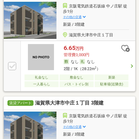
京阪電気鉄道石坂線 中ノ庄駅 徒
歩1分
その他の交通
新築 / 3階建
滋賀県大津市中庄１丁目
6.65
万円
管理費3,000円
なし
なし
2
2階 / 1K（28.22m
）
礼金なし
敷金なし
新築
一人暮らし
バス・トイレ別
駐車場(近隣含)
滋賀県大津市中庄１丁目 3階建
賃貸アパート
京阪電気鉄道石坂線 中ノ庄駅 徒
歩1分
その他の交通
新築 / 3階建