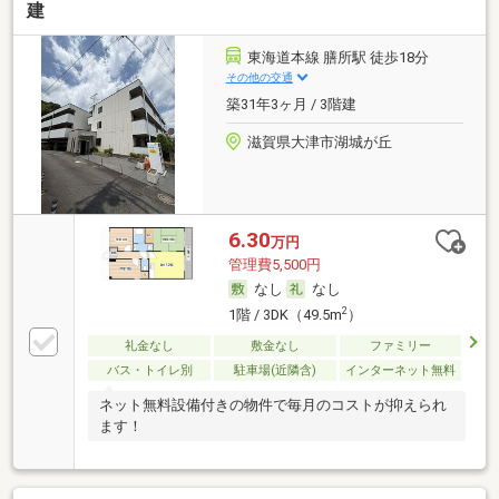
建
東海道本線 膳所駅 徒歩18分
その他の交通
築31年3ヶ月 / 3階建
滋賀県大津市湖城が丘
6.30
万円
管理費5,500円
なし
なし
2
1階 / 3DK（49.5m
）
礼金なし
敷金なし
ファミリー
バス・トイレ別
駐車場(近隣含)
インターネット無料
ネット無料設備付きの物件で毎月のコストが抑えられ
ます！