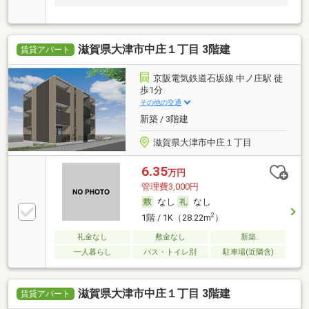
滋賀県大津市中庄１丁目 3階建
賃貸アパート
京阪電気鉄道石坂線 中ノ庄駅 徒
歩1分
その他の交通
新築 / 3階建
滋賀県大津市中庄１丁目
6.35
万円
管理費3,000円
なし
なし
2
1階 / 1K（28.22m
）
礼金なし
敷金なし
新築
一人暮らし
バス・トイレ別
駐車場(近隣含)
滋賀県大津市中庄１丁目 3階建
賃貸アパート