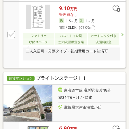
9.10
万円
管理費なし
1.5ヶ月
1ヶ月
2
1階 / 3LDK（67.09m
）
ファミリー
バス・トイレ別
オートロック付き
収納スペース
室内洗濯機置き場
洗面所独立
二人入居可・分譲タイプ・初期費用カード決済可
ブライトンステージＩＩ
賃貸マンション
東海道本線 膳所駅 徒歩18分
築24年6ヶ月 / 4階建
滋賀県大津市湖城が丘
6.90
万円