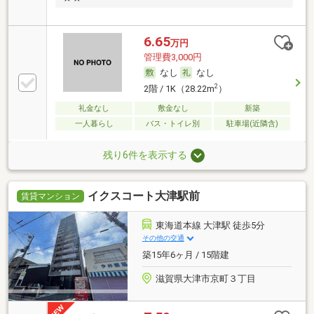
6.65
万円
管理費3,000円
なし
なし
2
2階 / 1K（28.22m
）
礼金なし
敷金なし
新築
一人暮らし
バス・トイレ別
駐車場(近隣含)
残り6件を表示する
イクスコート大津駅前
賃貸マンション
東海道本線 大津駅 徒歩5分
その他の交通
築15年6ヶ月 / 15階建
滋賀県大津市京町３丁目