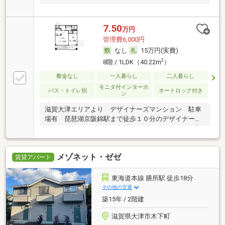
7.50
万円
管理費6,000円
なし
15万円(実費)
2
8階 / 1LDK（40.22m
）
敷金なし
一人暮らし
二人暮らし
モニタ付インターホ
バス・トイレ別
オートロック付き
ン
滋賀大津エリアより デザイナーズマンション 駐車
場有 琵琶湖京阪錦駅まで徒歩１０分のデザイナーズ
マンションです。ＪＲ、京阪のダブルアクセス。更新
料ナシです。嬉しい３点セパレートにシステムキッチ
ン、ウォシュレットトイレなど充実の設備。オートロ
メゾネット・ゼゼ
ック、ＴＶホンでセキ
賃貸アパート
東海道本線 膳所駅 徒歩18分
その他の交通
築15年 / 2階建
滋賀県大津市木下町