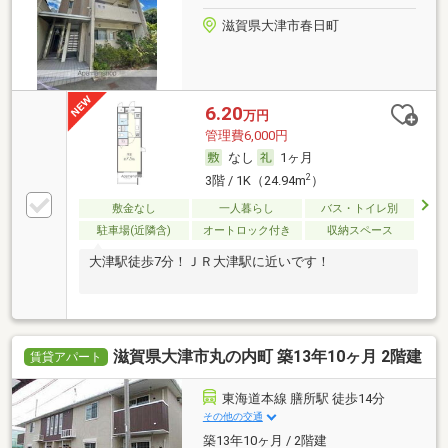
滋賀県大津市春日町
6.20
万円
管理費6,000円
なし
1ヶ月
2
3階 / 1K（24.94m
）
敷金なし
一人暮らし
バス・トイレ別
駐車場(近隣含)
オートロック付き
収納スペース
大津駅徒歩7分！ＪＲ大津駅に近いです！
滋賀県大津市丸の内町 築13年10ヶ月 2階建
賃貸アパート
東海道本線 膳所駅 徒歩14分
その他の交通
築13年10ヶ月 / 2階建