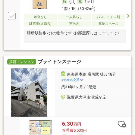
なし
1ヶ月
2
1階 / 1K（30.42m
）
敷金なし
一人暮らし
バス・トイレ別
駐車場(近隣含)
南向き
収納スペース
膳所駅徒歩7分の物件です♪お部屋探しはミニミニで♪
ブライトンステージ
賃貸マンション
東海道本線 膳所駅 徒歩18分
その他の交通
築31年3ヶ月 / 3階建
滋賀県大津市湖城が丘
6.30
万円
管理費5,500円