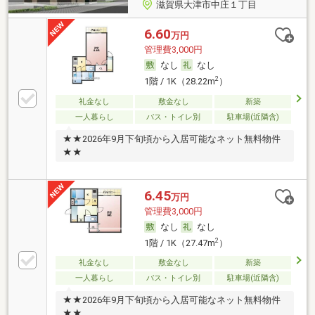
滋賀県大津市中庄１丁目
6.60
万円
管理費3,000円
なし
なし
2
1階 / 1K（28.22m
）
礼金なし
敷金なし
新築
一人暮らし
バス・トイレ別
駐車場(近隣含)
★★2026年9月下旬頃から入居可能なネット無料物件
★★
6.45
万円
管理費3,000円
なし
なし
2
1階 / 1K（27.47m
）
礼金なし
敷金なし
新築
一人暮らし
バス・トイレ別
駐車場(近隣含)
★★2026年9月下旬頃から入居可能なネット無料物件
★★