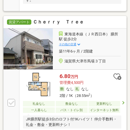
Ｃｈｅｒｒｙ Ｔｒｅｅ
賃貸アパート
東海道本線（ＪＲ西日本） 膳所
駅 徒歩2分
その他の交通
築11年6ヶ月 / 2階建
滋賀県大津市馬場３丁目
6.80
万円
管理費4,500円
なし
なし
2
2階 / 1K（28.55m
）
礼金なし
敷金なし
更新料なし
一人暮らし
バス・トイレ別
インターネット無料
JR膳所駅徒歩3分のロフト付1Kハイツ！ 仲介手数料・
礼金・敷金・更新料ナシ！