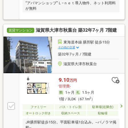
“アパマンショップ”Ｌ−ｎｅｔ導入物件、ネット利用料
が無料
滋賀県大津市秋葉台 築32年7ヶ月 7階建
賃貸マンション
東海道本線 膳所駅 徒歩15分
その他の交通
築32年7ヶ月 / 7階建
滋賀県大津市秋葉台
9.10
万円
管理費-
1ヶ月
1.5ヶ月
2
1階 / 3LDK（67.1m
）
ファミリー
バス・トイレ別
駐車場(近隣含)
オートロック付き
収納スペース
駐輪場
JR膳所駅徒歩15分。平面駐車場1台込み。--パノラマ掲
載--