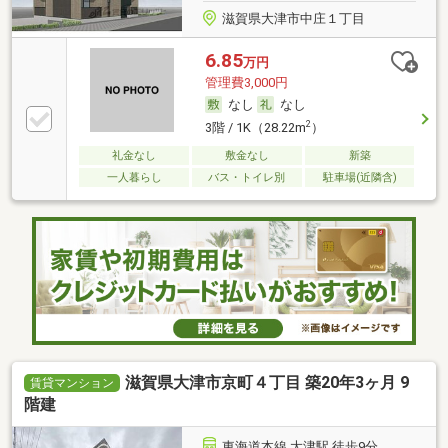
滋賀県大津市中庄１丁目
6.85
万円
管理費3,000円
なし
なし
2
3階 / 1K（28.22m
）
礼金なし
敷金なし
新築
一人暮らし
バス・トイレ別
駐車場(近隣含)
滋賀県大津市京町４丁目 築20年3ヶ月 9
賃貸マンション
階建
東海道本線 大津駅 徒歩9分