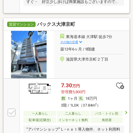
すぐ・ 好立少し歩けば商業施設もございますのでお
買い物・ 琵琶湖へのアクセスも良好・ お散歩コー
スもたくさんの過ごしやすい環境が整っています・
少しでも気になる方はお気軽にアパマンショップ山科
バックス大津京町
までお問合せ下さいま
賃貸マンション
東海道本線 大津駅 徒歩7分
その他の交通
築12年6ヶ月 / 9階建
滋賀県大津市京町２丁目
7.30
万円
管理費5,800円
1ヶ月
18万円
2
3階 / 1LDK（37.84m
）
一人暮らし
二人暮らし
バス・トイレ別
駐車場(近隣含)
インターネット無料
角部屋
“アパマンショップ”Ｌ−ｎｅｔ導入物件、ネット利用料