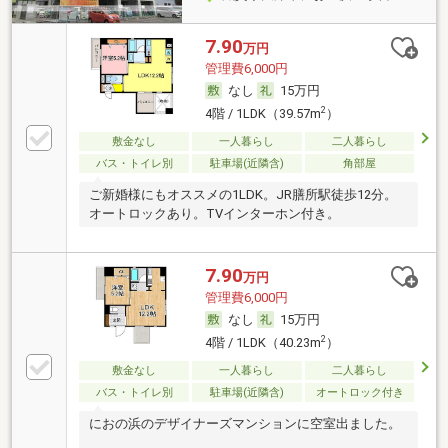
7.90
万円
管理費6,000円
なし
15万円
2
4階 / 1LDK（39.57m
）
敷金なし
一人暮らし
二人暮らし
バス・トイレ別
駐車場(近隣含)
角部屋
ご新婚様にもオススメの1LDK。JR膳所駅徒歩12分。
オートロックあり。TVインターホン付き。
7.90
万円
管理費6,000円
なし
15万円
2
4階 / 1LDK（40.23m
）
敷金なし
一人暮らし
二人暮らし
バス・トイレ別
駐車場(近隣含)
オートロック付き
におの浜のデザイナーズマンションに空室出ました。