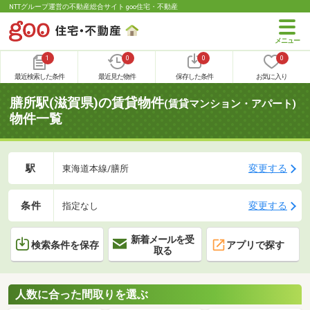
NTTグループ運営の不動産総合サイト goo住宅・不動産
1
0
0
0
最近検索した条件
最近見た物件
保存した条件
お気に入り
膳所駅(滋賀県)の賃貸物件
(賃貸マンション・アパート)
物件一覧
駅
変更する
東海道本線/膳所
条件
変更する
指定なし
新着メールを受
検索条件を保存
アプリで探す
取る
人数に合った間取りを選ぶ