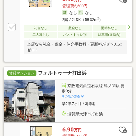
管理費5,500円
なし
なし
2
2階 / 2LDK（58.32m
）
礼金なし
敷金なし
更新料なし
二人暮らし
バス・トイレ別
駐車場(近隣含)
当店なら礼金・敷金・仲介手数料・更新料がぜ〜んぶ
ゼロ！
フォルトゥーナ打出浜
賃貸マンション
京阪電気鉄道石坂線 島ノ関駅 徒
歩9分
その他の交通
築2年7ヶ月 / 3階建
滋賀県大津市打出浜
6.90
万円