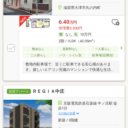
滋賀県大津市丸の内町
6.40
万円
管理費3,500円
なし
10万円
2
2階 / 1LDK（42.05m
）
敷金なし
更新料なし
一人暮らし
二人暮らし
バス・トイレ別
駐車場(近隣含)
敷地内駐車場で、近くに駐車できる安心感がありま
す。嬉しいエアコン完備のマンションで快適な生活
を。
ＲＥＧＩＡ中庄
賃貸アパート
京阪電気鉄道石坂線 中ノ庄駅 徒
歩1分
その他の交通
新築 / 3階建