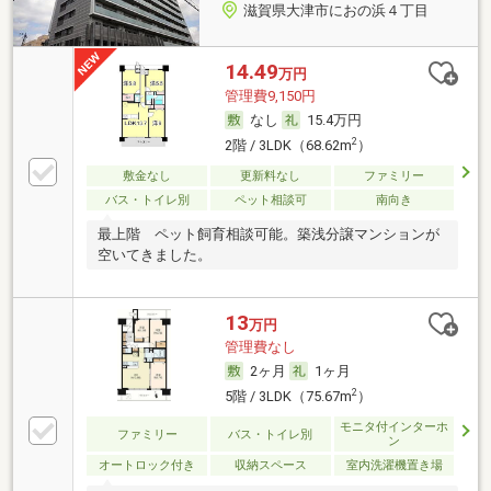
滋賀県大津市におの浜４丁目
14.49
万円
管理費9,150円
なし
15.4万円
2
2階 / 3LDK（68.62m
）
敷金なし
更新料なし
ファミリー
バス・トイレ別
ペット相談可
南向き
最上階 ペット飼育相談可能。築浅分譲マンションが
空いてきました。
13
万円
管理費なし
2ヶ月
1ヶ月
2
5階 / 3LDK（75.67m
）
モニタ付インターホ
ファミリー
バス・トイレ別
ン
オートロック付き
収納スペース
室内洗濯機置き場