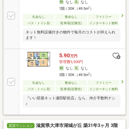
なし
なし
2
1階 / 3DK（49.5m
）
礼金なし
敷金なし
ファミリー
バス・トイレ別
駐車場(近隣含)
インターネット無料
ネット無料設備付きの物件で毎月のコストが抑えられ
ます！
5.90
万円
管理費5,500円
なし
なし
2
3階 / 3DK（49.5m
）
礼金なし
敷金なし
ファミリー
バス・トイレ別
駐車場(近隣含)
インターネット無料
『いい部屋ネット瀬田駅前店』なら、仲介手数料ナシ
♪
滋賀県大津市湖城が丘 築31年3ヶ月 3階
賃貸マンション