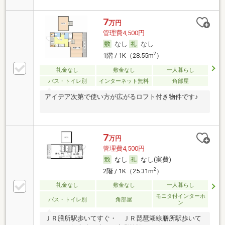
7
万円
管理費4,500円
なし
なし
2
1階 / 1K（28.55m
）
礼金なし
敷金なし
一人暮らし
バス・トイレ別
インターネット無料
角部屋
アイデア次第で使い方が広がるロフト付き物件です♪
7
万円
管理費4,500円
なし
なし(実費)
2
2階 / 1K（25.31m
）
礼金なし
敷金なし
一人暮らし
モニタ付インターホ
バス・トイレ別
角部屋
ン
ＪＲ膳所駅歩いてすぐ・ ＪＲ琵琶湖線膳所駅歩いて