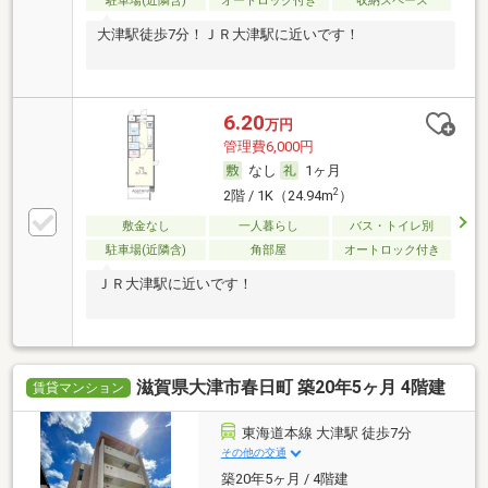
駐車場(近隣含)
オートロック付き
収納スペース
大津駅徒歩7分！ＪＲ大津駅に近いです！
6.20
万円
管理費6,000円
なし
1ヶ月
2
2階 / 1K（24.94m
）
敷金なし
一人暮らし
バス・トイレ別
駐車場(近隣含)
角部屋
オートロック付き
ＪＲ大津駅に近いです！
滋賀県大津市春日町 築20年5ヶ月 4階建
賃貸マンション
東海道本線 大津駅 徒歩7分
その他の交通
築20年5ヶ月 / 4階建