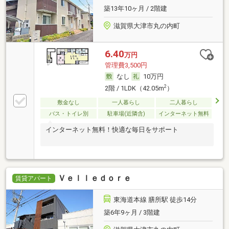
築13年10ヶ月 / 2階建
滋賀県大津市丸の内町
6.40
万円
管理費3,500円
なし
10万円
2
2階 / 1LDK（42.05m
）
敷金なし
一人暮らし
二人暮らし
バス・トイレ別
駐車場(近隣含)
インターネット無料
インターネット無料！快適な毎日をサポート
Ｖｅｌｌｅｄｏｒｅ
賃貸アパート
東海道本線 膳所駅 徒歩14分
築6年9ヶ月 / 3階建