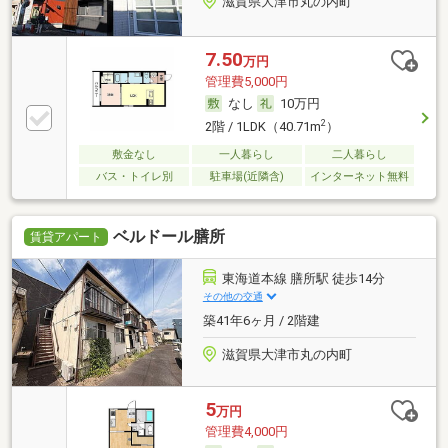
滋賀県大津市丸の内町
7.50
万円
管理費5,000円
なし
10万円
2
2階 / 1LDK（40.71m
）
敷金なし
一人暮らし
二人暮らし
バス・トイレ別
駐車場(近隣含)
インターネット無料
ベルドール膳所
賃貸アパート
東海道本線 膳所駅 徒歩14分
その他の交通
築41年6ヶ月 / 2階建
滋賀県大津市丸の内町
5
万円
管理費4,000円