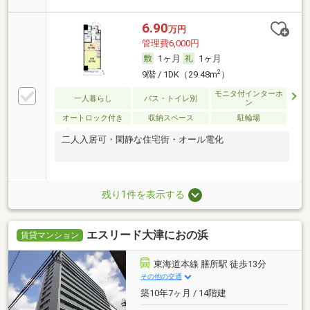
6.90
万円
管理費6,000円
1ヶ月
1ヶ月
2
9階 / 1DK（29.48m
）
モニタ付インターホ
一人暮らし
バス・トイレ別
ン
オートロック付き
収納スペース
駐輪場
二人入居可・閑静な住宅街・オール電化
残り1件を表示する
エスリード大津におの浜
賃貸マンション
東海道本線 膳所駅 徒歩13分
その他の交通
築10年7ヶ月 / 14階建