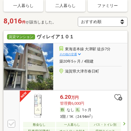
一人暮らし
二人暮らし
ファミリー
8,016
件
が該当しました。
ヴィレイア１０１
賃貸マンション
東海道本線 大津駅 徒歩7分
その他の交通
築20年5ヶ月 / 4階建
滋賀県大津市春日町
6.20
万円
管理費6,000円
なし
1ヶ月
2
3階 / 1K（24.94m
）
敷金なし
一人暮らし
バス・トイレ別