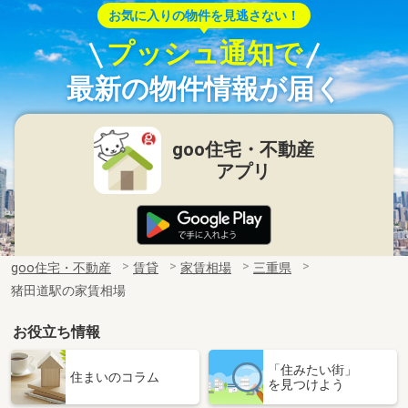
お気に入りの物件を見逃さない！
プッシュ通知で
最新の物件情報が届く
goo住宅・不動産
アプリ
goo住宅・不動産
賃貸
家賃相場
三重県
猪田道駅の家賃相場
お役立ち情報
「住みたい街」
住まいのコラム
を見つけよう