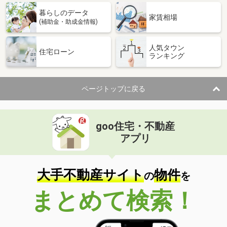
暮らしのデータ
家賃相場
(補助金・助成金情報)
人気タウン
住宅ローン
ランキング
ページトップに戻る
goo住宅・不動産
アプリ
大手不動産サイト
物件
の
を
まとめて検索！