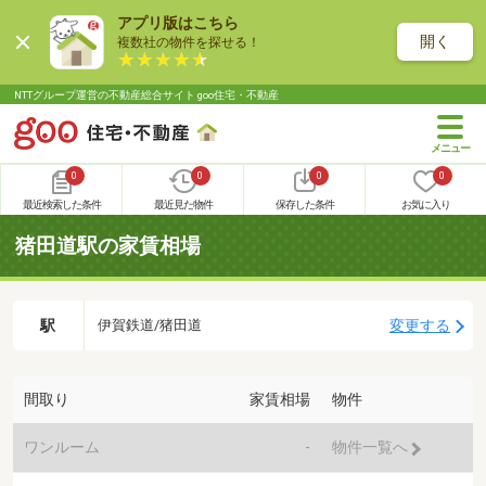
アプリ版はこちら
開く
複数社の物件を探せる！
NTTグループ運営の不動産総合サイト goo住宅・不動産
0
0
0
0
最近検索した条件
最近見た物件
保存した条件
お気に入り
猪田道駅の家賃相場
駅
変更する
伊賀鉄道/猪田道
間取り
家賃相場
物件
ワンルーム
-
物件一覧へ