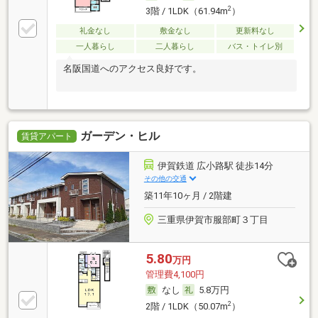
2
3階 / 1LDK（61.94m
）
礼金なし
敷金なし
更新料なし
一人暮らし
二人暮らし
バス・トイレ別
名阪国道へのアクセス良好です。
ガーデン・ヒル
賃貸アパート
伊賀鉄道 広小路駅 徒歩14分
その他の交通
築11年10ヶ月 / 2階建
三重県伊賀市服部町３丁目
5.80
万円
管理費4,100円
なし
5.8万円
2
2階 / 1LDK（50.07m
）