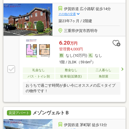
伊賀鉄道 広小路駅 徒歩14分
その他の交通
築23年7ヶ月 / 2階建
三重県伊賀市西明寺
6.20
万円
管理費4,000円
なし(10万円)
なし
2
1階 / 2LDK（59.6m
）
礼金なし
敷金なし
二人暮らし
バス・トイレ別
駐車場(近隣含)
角部屋
おうちで過ごす時間が多い今にオススメの広々タイプ
の物件です！
メゾンヴェルトＢ
賃貸アパート
伊賀鉄道 茅町駅 徒歩13分