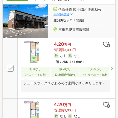
伊賀鉄道 広小路駅 徒歩23分
その他の交通
築25年3ヶ月 / 2階建
三重県伊賀市服部町
4.20
万円
管理費3,000円
なし
なし
2
1階 / 2DK（41.6m
）
礼金なし
敷金なし
二人暮らし
バス・トイレ別
駐車場(近隣含)
インターネット無料
シューズボックスがあるので玄関がスッキリします♪
4.20
万円
管理費3,000円
なし
なし