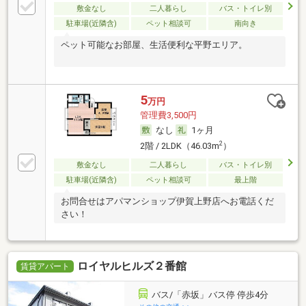
敷金なし
二人暮らし
バス・トイレ別
駐車場(近隣含)
ペット相談可
南向き
ペット可能なお部屋、生活便利な平野エリア。
5
万円
管理費3,500円
なし
1ヶ月
2
2階 / 2LDK（46.03m
）
敷金なし
二人暮らし
バス・トイレ別
駐車場(近隣含)
ペット相談可
最上階
お問合せはアパマンショップ伊賀上野店へお電話くだ
さい！
ロイヤルヒルズ２番館
賃貸アパート
バス/「赤坂」バス停 停歩4分