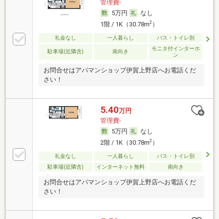
管理費-
5万円
なし
2
1階 / 1K（30.78m
）
礼金なし
一人暮らし
バス・トイレ別
モニタ付インターホ
駐車場(近隣含)
南向き
ン
お問合せはアパマンショップ伊賀上野店へお電話くだ
さい！
5.40
万円
管理費-
5万円
なし
2
2階 / 1K（30.78m
）
礼金なし
一人暮らし
バス・トイレ別
駐車場(近隣含)
インターネット無料
南向き
お問合せはアパマンショップ伊賀上野店へお電話くだ
さい！