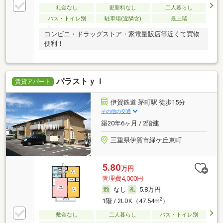
礼金なし
更新料なし
二人暮らし
バス・トイレ別
駐車場(近隣含)
最上階
コンビニ・ドラッグストア・家電量販店等近くて買物
便利！
パラストｙＩ
賃貸アパート
伊賀鉄道 茅町駅 徒歩15分
その他の交通
築20年6ヶ月 / 2階建
三重県伊賀市緑ケ丘東町
5.80
万円
管理費4,000円
なし
5.8万円
2
1階 / 2LDK（47.54m
）
敷金なし
二人暮らし
バス・トイレ別