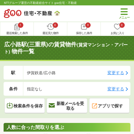
NTTグループ運営の不動産総合サイト goo住宅・不動産
1
0
0
0
最近検索した条件
最近見た物件
保存した条件
お気に入り
広小路駅(三重県)の賃貸物件
(賃貸マンション・アパー
物件一覧
ト)
駅
変更する
伊賀鉄道/広小路
条件
変更する
指定なし
新着メールを受
検索条件を保存
アプリで探す
取る
人数に合った間取りを選ぶ