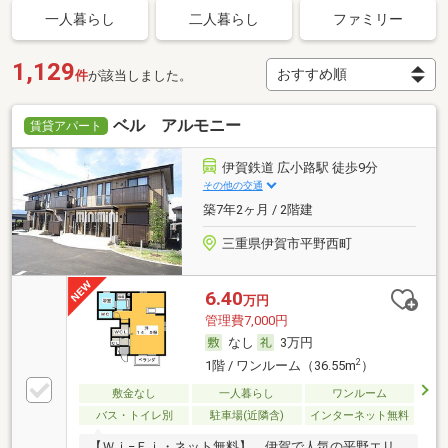
一人暮らし
二人暮らし
ファミリー
1,129
件
が該当しました。
ベル アルモニー
賃貸アパート
伊賀鉄道 広小路駅 徒歩9分
その他の交通
築7年2ヶ月 / 2階建
三重県伊賀市平野西町
6.40
万円
管理費7,000円
なし
3万円
2
1階 / ワンルーム（36.55m
）
敷金なし
一人暮らし
ワンルーム
バス・トイレ別
駐車場(近隣含)
インターネット無料
【Ｗｉ−Ｆｉ・ネット無料】 伊賀で人気の平野エリ