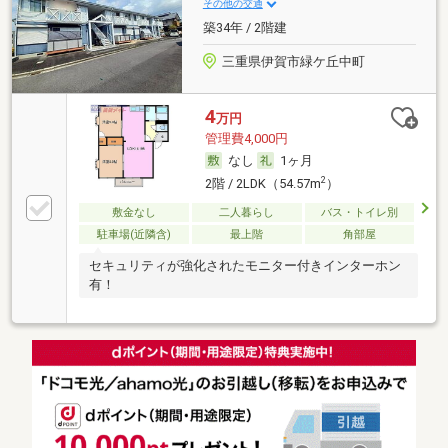
その他の交通
築34年 / 2階建
三重県伊賀市緑ケ丘中町
4
万円
管理費4,000円
なし
1ヶ月
2
2階 / 2LDK（54.57m
）
敷金なし
二人暮らし
バス・トイレ別
駐車場(近隣含)
最上階
角部屋
セキュリティが強化されたモニター付きインターホン
有！