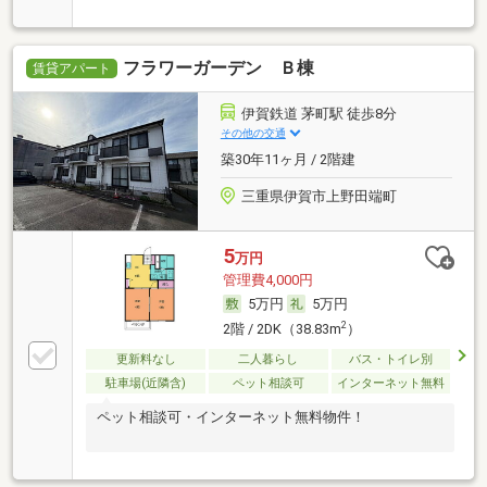
フラワーガーデン Ｂ棟
賃貸アパート
伊賀鉄道 茅町駅 徒歩8分
その他の交通
築30年11ヶ月 / 2階建
三重県伊賀市上野田端町
5
万円
管理費4,000円
5万円
5万円
2
2階 / 2DK（38.83m
）
更新料なし
二人暮らし
バス・トイレ別
駐車場(近隣含)
ペット相談可
インターネット無料
ペット相談可・インターネット無料物件！