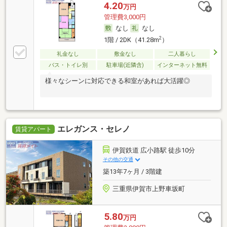
4.20
万円
管理費3,000円
なし
なし
2
1階 / 2DK（41.28m
）
礼金なし
敷金なし
二人暮らし
バス・トイレ別
駐車場(近隣含)
インターネット無料
様々なシーンに対応できる和室があれば大活躍◎
エレガンス・セレノ
賃貸アパート
伊賀鉄道 広小路駅 徒歩10分
その他の交通
築13年7ヶ月 / 3階建
三重県伊賀市上野車坂町
5.80
万円