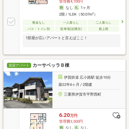
管理費4,100円
なし
1ヶ月
2
2階 / 1LDK（50.07m
）
敷金なし
一人暮らし
二人暮らし
バス・トイレ別
駐車場(近隣含)
最上階
1部屋が広いアパートと言えばここ！
カーサベッラＢ棟
賃貸アパート
伊賀鉄道 広小路駅 徒歩10分
築22年6ヶ月 / 2階建
三重県伊賀市平野西町
6.20
万円
管理費3,500円
なし
なし