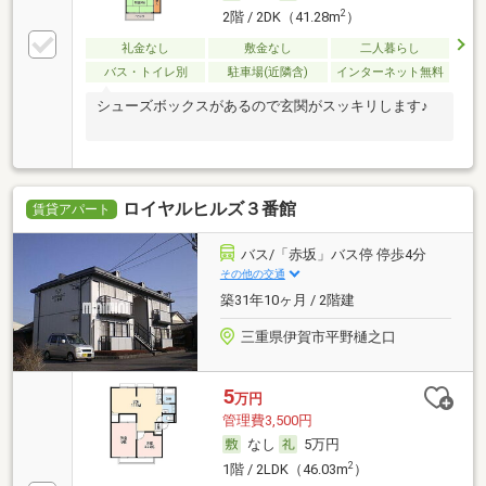
2
2階 / 2DK（41.28m
）
礼金なし
敷金なし
二人暮らし
バス・トイレ別
駐車場(近隣含)
インターネット無料
シューズボックスがあるので玄関がスッキリします♪
ロイヤルヒルズ３番館
賃貸アパート
バス/「赤坂」バス停 停歩4分
その他の交通
築31年10ヶ月 / 2階建
三重県伊賀市平野樋之口
5
万円
管理費3,500円
なし
5万円
2
1階 / 2LDK（46.03m
）