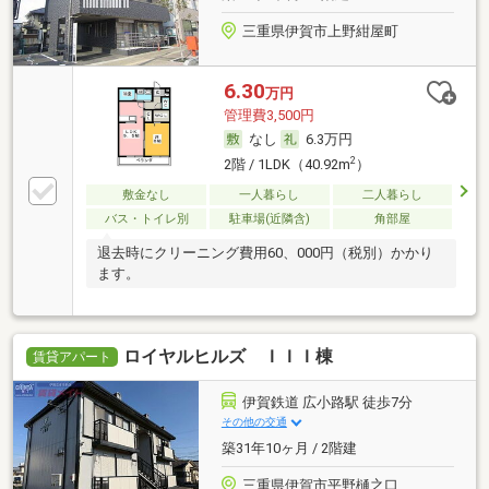
三重県伊賀市上野紺屋町
6.30
万円
管理費3,500円
なし
6.3万円
2
2階 / 1LDK（40.92m
）
敷金なし
一人暮らし
二人暮らし
バス・トイレ別
駐車場(近隣含)
角部屋
退去時にクリーニング費用60、000円（税別）かかり
ます。
ロイヤルヒルズ ＩＩＩ棟
賃貸アパート
伊賀鉄道 広小路駅 徒歩7分
その他の交通
築31年10ヶ月 / 2階建
三重県伊賀市平野樋之口