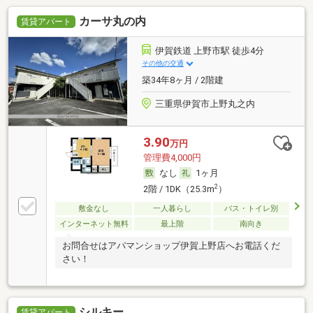
カーサ丸の内
賃貸アパート
伊賀鉄道 上野市駅 徒歩4分
その他の交通
築34年8ヶ月 / 2階建
三重県伊賀市上野丸之内
3.90
万円
管理費4,000円
なし
1ヶ月
2
2階 / 1DK（25.3m
）
敷金なし
一人暮らし
バス・トイレ別
インターネット無料
最上階
南向き
お問合せはアパマンショップ伊賀上野店へお電話くだ
さい！
シルキー
賃貸アパート