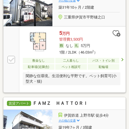
その他の交通
築31年10ヶ月 / 2階建
三重県伊賀市平野樋之口
5
万円
管理費3,500円
なし
5万円
2
1階 / 2LDK（46.03m
）
敷金なし
二人暮らし
バス・トイレ別
駐車場(近隣含)
ペット相談可
駐輪場
閑静な住環境。生活便利な平野です。ペット飼育可(小
型犬・猫)
ＦＡＭＺ ＨＡＴＴＯＲＩ
賃貸アパート
伊賀鉄道 上野市駅 徒歩4分
その他の交通
築19年7ヶ月 / 3階建