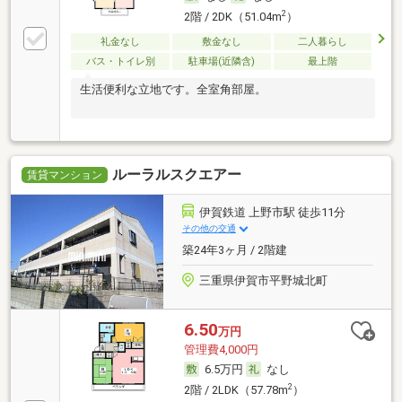
2
2階 / 2DK（51.04m
）
礼金なし
敷金なし
二人暮らし
バス・トイレ別
駐車場(近隣含)
最上階
生活便利な立地です。全室角部屋。
ルーラルスクエアー
賃貸マンション
伊賀鉄道 上野市駅 徒歩11分
その他の交通
築24年3ヶ月 / 2階建
三重県伊賀市平野城北町
6.50
万円
管理費4,000円
6.5万円
なし
2
2階 / 2LDK（57.78m
）