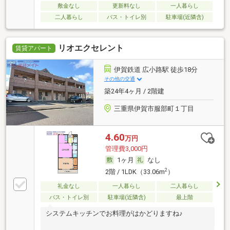
敷金なし
更新料なし
一人暮らし
二人暮らし
バス・トイレ別
駐車場(近隣含)
リオエクセレント
賃貸アパート
伊賀鉄道 広小路駅 徒歩18分
その他の交通
築24年4ヶ月 / 2階建
三重県伊賀市服部町１丁目
4.60
万円
管理費3,000円
1ヶ月
なし
2
2階 / 1LDK（33.06m
）
礼金なし
一人暮らし
二人暮らし
バス・トイレ別
駐車場(近隣含)
最上階
システムキッチンでお料理がはかどりますね♪