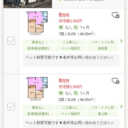
5
万円
管理費3,500円
なし
1ヶ月
2
1階 / 2LDK（46.03m
）
敷金なし
二人暮らし
バス・トイレ別
駐車場(近隣含)
ペット相談可
角部屋
ペット飼育可能です★条件等お問い合わせください♪
5
万円
管理費3,500円
なし
1ヶ月
2
2階 / 2LDK（46.03m
）
敷金なし
二人暮らし
バス・トイレ別
駐車場(近隣含)
ペット相談可
最上階
ペット飼育可能です★条件等お問い合わせください♪