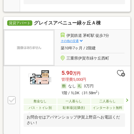
グレイスアベニュー緑ヶ丘Ａ棟
賃貸アパート
伊賀鉄道 茅町駅 徒歩7分
その他の交通
築10年7ヶ月 / 2階建
三重県伊賀市緑ケ丘西町
5.90
万円
管理費5,000円
なし
3万円
2
1階 / 1LDK（31.58m
）
敷金なし
一人暮らし
二人暮らし
バス・トイレ別
駐車場(近隣含)
インターネット無料
お問合せはアパマンショップ伊賀上野店へお電話くだ
さい！