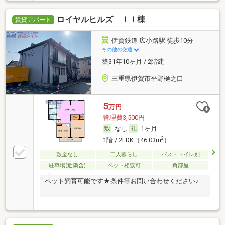
ロイヤルヒルズ ＩＩ棟
賃貸アパート
伊賀鉄道 広小路駅 徒歩10分
その他の交通
築31年10ヶ月 / 2階建
三重県伊賀市平野樋之口
5
万円
管理費3,500円
なし
1ヶ月
2
1階 / 2LDK（46.03m
）
敷金なし
二人暮らし
バス・トイレ別
駐車場(近隣含)
ペット相談可
角部屋
ペット飼育可能です★条件等お問い合わせください♪