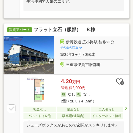
生活便利で人気のエリア。
フラット立石（服部） Ｂ棟
賃貸アパート
伊賀鉄道 広小路駅 徒歩23分
その他の交通
築25年3ヶ月 / 2階建
三重県伊賀市服部町
4.20
万円
管理費3,000円
なし
なし
2
2階 / 2DK（41.5m
）
礼金なし
敷金なし
二人暮らし
バス・トイレ別
駐車場(近隣含)
インターネット無料
シューズボックスがあるので玄関がスッキリします♪