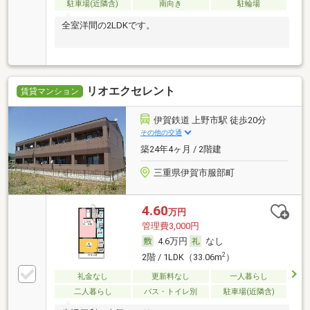
駐車場(近隣含)
南向き
駐輪場
全室洋間の2LDKです。
リオエクセレント
賃貸マンション
伊賀鉄道 上野市駅 徒歩20分
その他の交通
築24年4ヶ月 / 2階建
三重県伊賀市服部町
4.60
万円
管理費3,000円
4.6万円
なし
2
2階 / 1LDK（33.06m
）
礼金なし
更新料なし
一人暮らし
二人暮らし
バス・トイレ別
駐車場(近隣含)