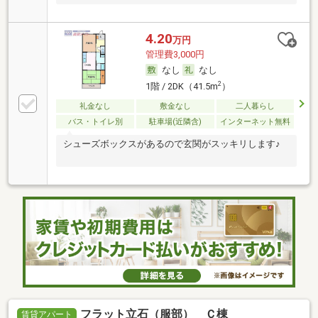
4.20
万円
管理費3,000円
なし
なし
2
1階 / 2DK（41.5m
）
礼金なし
敷金なし
二人暮らし
バス・トイレ別
駐車場(近隣含)
インターネット無料
シューズボックスがあるので玄関がスッキリします♪
フラット立石（服部） Ｃ棟
賃貸アパート