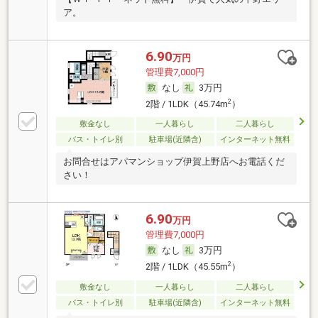
ア。
6.90
万円
管理費7,000円
なし
3万円
2
2階 / 1LDK（45.74m
）
敷金なし
一人暮らし
二人暮らし
バス・トイレ別
駐車場(近隣含)
インターネット無料
お問合せはアパマンショップ伊賀上野店へお電話くだ
さい！
6.90
万円
管理費7,000円
なし
3万円
2
2階 / 1LDK（45.55m
）
敷金なし
一人暮らし
二人暮らし
バス・トイレ別
駐車場(近隣含)
インターネット無料