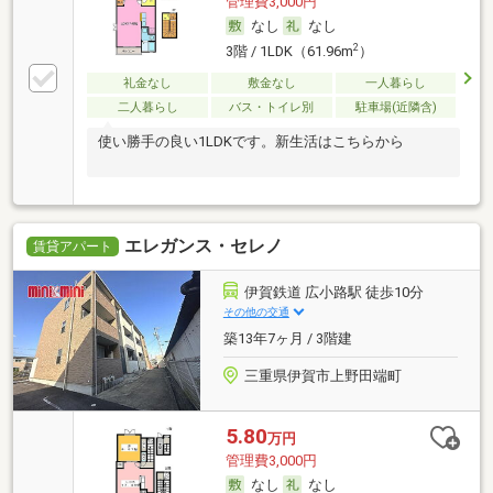
管理費3,000円
なし
なし
2
3階 / 1LDK（61.96m
）
礼金なし
敷金なし
一人暮らし
二人暮らし
バス・トイレ別
駐車場(近隣含)
使い勝手の良い1LDKです。新生活はこちらから
エレガンス・セレノ
賃貸アパート
伊賀鉄道 広小路駅 徒歩10分
その他の交通
築13年7ヶ月 / 3階建
三重県伊賀市上野田端町
5.80
万円
管理費3,000円
なし
なし