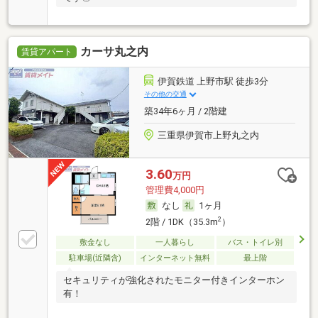
カーサ丸之内
賃貸アパート
伊賀鉄道 上野市駅 徒歩3分
その他の交通
築34年6ヶ月 / 2階建
三重県伊賀市上野丸之内
3.60
万円
管理費4,000円
なし
1ヶ月
2
2階 / 1DK（35.3m
）
敷金なし
一人暮らし
バス・トイレ別
駐車場(近隣含)
インターネット無料
最上階
セキュリティが強化されたモニター付きインターホン
有！