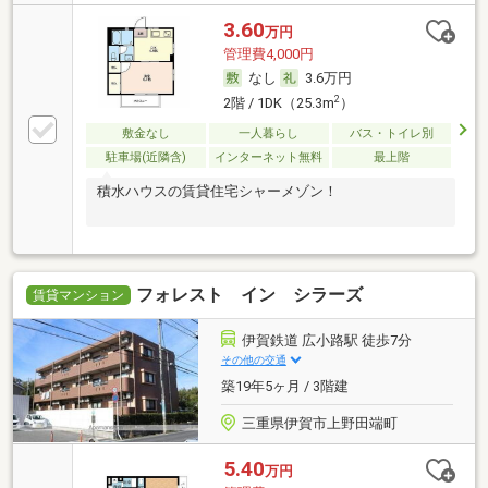
3.60
万円
管理費4,000円
なし
3.6万円
2
2階 / 1DK（25.3m
）
敷金なし
一人暮らし
バス・トイレ別
駐車場(近隣含)
インターネット無料
最上階
積水ハウスの賃貸住宅シャーメゾン！
フォレスト イン シラーズ
賃貸マンション
伊賀鉄道 広小路駅 徒歩7分
その他の交通
築19年5ヶ月 / 3階建
三重県伊賀市上野田端町
5.40
万円