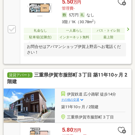
5.50
万円
管理費-
5万円
なし
2
3階 / 1K（30.78m
）
礼金なし
一人暮らし
バス・トイレ別
駐車場(近隣含)
インターネット無料
最上階
お問合せはアパマンショップ伊賀上野店へお電話くだ
さい！
三重県伊賀市服部町３丁目 築11年10ヶ月 2
賃貸アパート
階建
伊賀鉄道 広小路駅 徒歩14分
その他の交通
築11年10ヶ月 / 2階建
三重県伊賀市服部町３丁目
5.80
万円