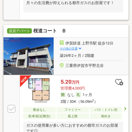
月々の生活費が抑えられる都市ガスのお部屋です！
桜道コート Ｂ
賃貸アパート
伊賀鉄道 上野市駅 徒歩12分
その他の交通
築26年2ヶ月 / 2階建
三重県伊賀市平野北谷
5.20
万円
管理費4,000円
なし
1ヶ月
2
2階 / 3DK（56.09m
）
敷金なし
ファミリー
バス・トイレ別
駐車場(近隣含)
最上階
南向き
ガスの使用量が多い方におすすめの都市ガスのお部屋
です◎