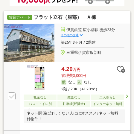
フラット立石（服部） Ａ棟
賃貸アパート
伊賀鉄道 広小路駅 徒歩23分
その他の交通
築25年3ヶ月 / 2階建
三重県伊賀市服部町
4.20
万円
管理費3,000円
なし
なし
2
2階 / 2DK（41.28m
）
礼金なし
敷金なし
二人暮らし
バス・トイレ別
駐車場(近隣含)
インターネット無料
ネット関係に詳しくない人にはオススメ♪ネット無料
付物件！