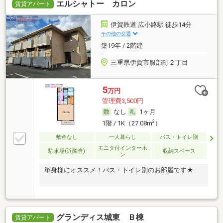
エルシャトー カロン
賃貸アパート
伊賀鉄道 広小路駅 徒歩14分
その他の交通
築19年 / 2階建
三重県伊賀市服部町２丁目
5
万円
管理費3,500円
なし
1ヶ月
2
1階 / 1K（27.08m
）
敷金なし
一人暮らし
バス・トイレ別
モニタ付インターホ
駐車場(近隣含)
収納スペース
ン
単身様にオススメ！バス・トイレ別のお部屋です★
グランディス城東 Ｂ棟
賃貸アパート