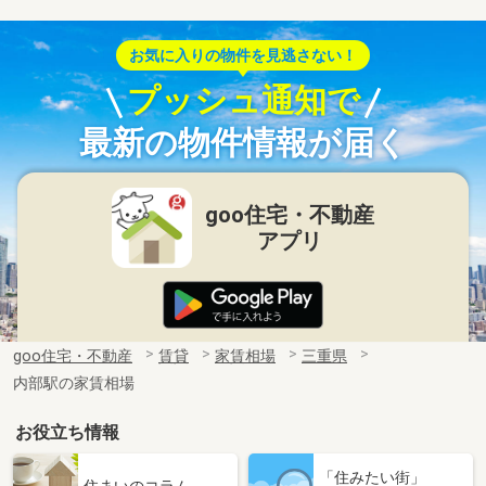
お気に入りの物件を見逃さない！
プッシュ通知で
最新の物件情報が届く
goo住宅・不動産
アプリ
goo住宅・不動産
賃貸
家賃相場
三重県
内部駅の家賃相場
お役立ち情報
「住みたい街」