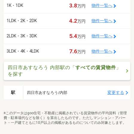
3.8
1K・1DK
物件一覧へ
万円
4.2
1LDK・2K・2DK
物件一覧へ
万円
5.4
2LDK・3K・3DK
物件一覧へ
万円
7.6
3LDK・4K・4LDK
物件一覧へ
万円
四日市あすなろう 内部駅の「
すべての賃貸物件
」
を探す
駅
変更する
四日市あすなろう/内部
※このデータはgoo住宅・不動産に掲載されている賃貸物件の平均賃料（管理
費・駐車場代などを除く）を算出したものです。ただしマンション・アパー
ト・一戸建てともに10戸以上の掲載があるものについてのみ対象とします。