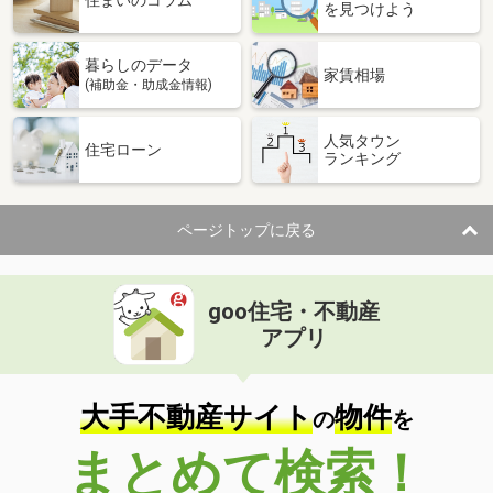
住まいのコラム
を見つけよう
暮らしのデータ
家賃相場
(補助金・助成金情報)
人気タウン
住宅ローン
ランキング
ページトップに戻る
goo住宅・不動産
アプリ
大手不動産サイト
物件
の
を
まとめて検索！