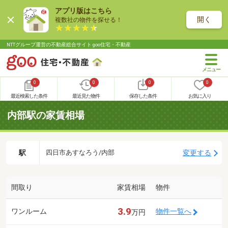
アプリ版はこちら
開く
複数社の物件を探せる！
NTTグループ運営の不動産総合サイト goo住宅・不動産
0
0
0
0
最近検索した条件
最近見た物件
保存した条件
お気に入り
内部駅の家賃相場
駅
変更する
四日市あすなろう/内部
間取り
家賃相場
物件
3.9
ワンルーム
物件一覧へ
万円