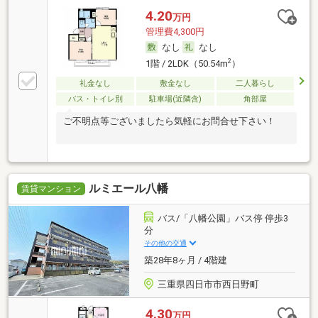
4.20
万円
管理費4,300円
なし
なし
2
1階 / 2LDK（50.54m
）
礼金なし
敷金なし
二人暮らし
バス・トイレ別
駐車場(近隣含)
角部屋
ご不明点等ございましたら気軽にお問合せ下さい！
ルミエール八幡
賃貸マンション
バス/「八幡公園」バス停 停歩3
分
その他の交通
築28年8ヶ月 / 4階建
三重県四日市市西日野町
4.30
万円