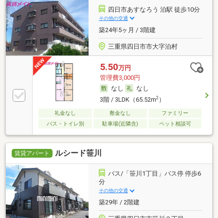
四日市あすなろう 泊駅 徒歩10分
その他の交通
築24年5ヶ月 / 3階建
三重県四日市市大字泊村
5.50
万円
管理費3,000円
なし
なし
2
3階 / 3LDK（65.52m
）
礼金なし
敷金なし
ファミリー
バス・トイレ別
駐車場(近隣含)
ペット相談可
ルシード笹川
賃貸アパート
バス/「笹川1丁目」バス停 停歩6
分
その他の交通
築29年 / 2階建