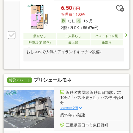
6.50
万円
管理費4,100円
なし
1ヶ月
2
2階 / 2LDK（58.67m
）
敷金なし
二人暮らし
バス・トイレ別
駐車場(近隣含)
最上階
角部屋
おしゃれで人気のアイランドキッチン設備♪
プリシェールモネ
賃貸アパート
近鉄名古屋線 近鉄四日市駅 バス
10分/「バス小鹿ヶ丘」バス停 停歩4
分
その他の交通
築29年 / 2階建
三重県四日市市東日野町