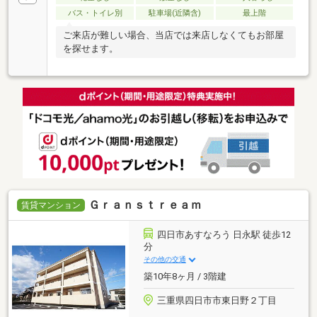
バス・トイレ別
駐車場(近隣含)
最上階
ご来店が難しい場合、当店では来店しなくてもお部屋
を探せます。
Ｇｒａｎｓｔｒｅａｍ
賃貸マンション
四日市あすなろう 日永駅 徒歩12
分
その他の交通
築10年8ヶ月 / 3階建
三重県四日市市東日野２丁目