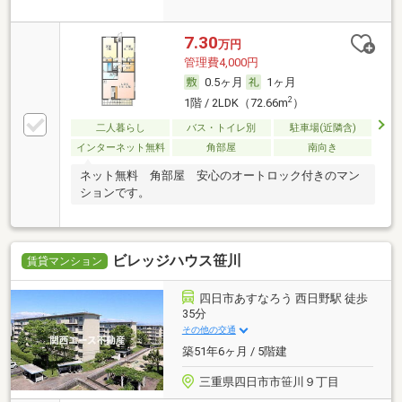
7.30
万円
管理費4,000円
0.5ヶ月
1ヶ月
2
1階 / 2LDK（72.66m
）
二人暮らし
バス・トイレ別
駐車場(近隣含)
インターネット無料
角部屋
南向き
ネット無料 角部屋 安心のオートロック付きのマン
ションです。
ビレッジハウス笹川
賃貸マンション
四日市あすなろう 西日野駅 徒歩
35分
その他の交通
築51年6ヶ月 / 5階建
三重県四日市市笹川９丁目