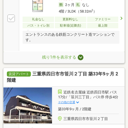
2ヶ月
なし
2
4階 / 3LDK（58.32m
）
礼金なし
更新料なし
ファミリー
バス・トイレ別
駐車場(近隣含)
最上階
エントランスのある鉄筋コンクリート造マンションで
す。
残り1件を表示する
三重県四日市市笹川２丁目 築33年9ヶ月 2
賃貸アパート
階建
近鉄名古屋線 近鉄四日市駅 バス
17分/「笹川三丁目」バス停 停歩4分
その他の交通
築33年9ヶ月 / 2階建
三重県四日市市笹川２丁目