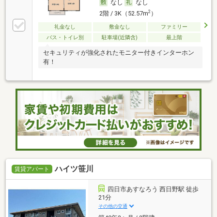
なし
なし
2
2階 / 3K（52.57m
）
礼金なし
敷金なし
ファミリー
バス・トイレ別
駐車場(近隣含)
最上階
セキュリティが強化されたモニター付きインターホン
有！
ハイツ笹川
賃貸アパート
四日市あすなろう 西日野駅 徒歩
21分
その他の交通