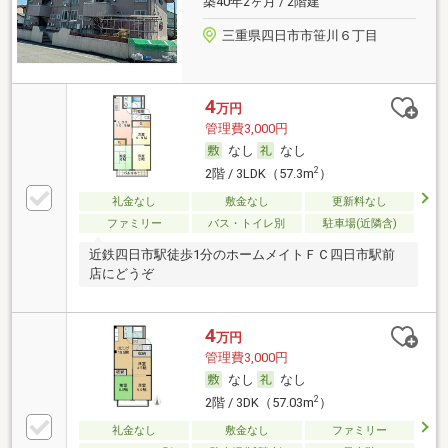
築40年2ヶ月 / 2階建
三重県四日市市笹川６丁目
4
万円
管理費3,000円
なし
なし
2
2階 / 3LDK（57.3m
）
礼金なし
敷金なし
更新料なし
ファミリー
バス・トイレ別
駐車場(近隣含)
近鉄四日市駅徒歩1分のホームメイトＦＣ四日市駅前
店にどうぞ
4
万円
管理費3,000円
なし
なし
2
2階 / 3DK（57.03m
）
礼金なし
敷金なし
ファミリー