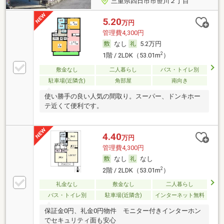
三重県四日市市笹川２丁目
5.20
万円
管理費4,300円
なし
5.2万円
2
1階 / 2LDK（53.01m
）
敷金なし
二人暮らし
バス・トイレ別
駐車場(近隣含)
角部屋
南向き
使い勝手の良い人気の間取り。スーパー、ドンキホー
テ近くて便利です。
4.40
万円
管理費4,300円
なし
なし
2
2階 / 2LDK（53.01m
）
礼金なし
敷金なし
二人暮らし
バス・トイレ別
駐車場(近隣含)
インターネット無料
保証金0円、礼金0円物件 モニター付きインターホン
でセキュリティ面も安心