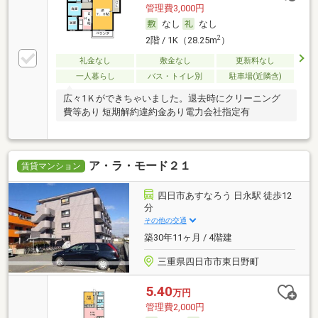
管理費3,000円
なし
なし
2
2階 / 1K（28.25m
）
礼金なし
敷金なし
更新料なし
一人暮らし
バス・トイレ別
駐車場(近隣含)
広々1Ｋができちゃいました。退去時にクリーニング
費等あり 短期解約違約金あり電力会社指定有
ア・ラ・モード２１
賃貸マンション
四日市あすなろう 日永駅 徒歩12
分
その他の交通
築30年11ヶ月 / 4階建
三重県四日市市東日野町
5.40
万円
管理費2,000円