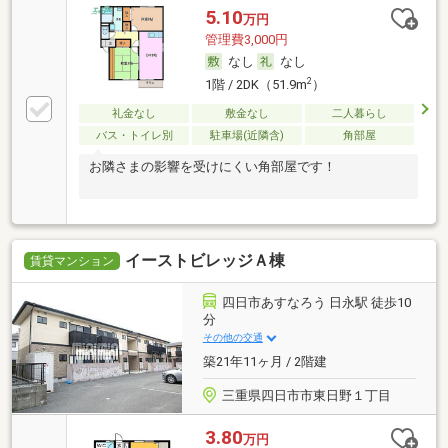
5.10
万円
管理費3,000円
なし
なし
2
1階 / 2DK（51.9m
）
礼金なし
敷金なし
二人暮らし
バス・トイレ別
駐車場(近隣含)
角部屋
お隣さまの影響を受けにくい角部屋です！
イーストビレッジＡ棟
賃貸マンション
四日市あすなろう 日永駅 徒歩10
分
その他の交通
築21年11ヶ月 / 2階建
三重県四日市市東日野１丁目
3.80
万円