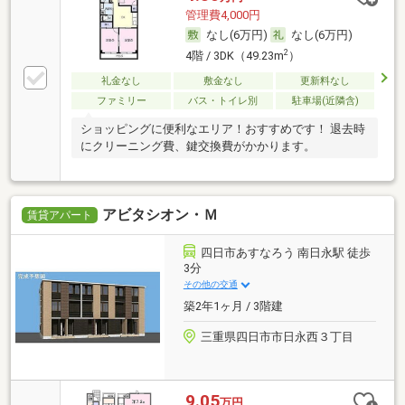
管理費4,000円
なし(6万円)
なし(6万円)
2
4階 / 3DK（49.23m
）
礼金なし
敷金なし
更新料なし
ファミリー
バス・トイレ別
駐車場(近隣含)
ショッピングに便利なエリア！おすすめです！ 退去時
にクリーニング費、鍵交換費がかかります。
アビタシオン・Ｍ
賃貸アパート
四日市あすなろう 南日永駅 徒歩
3分
その他の交通
築2年1ヶ月 / 3階建
三重県四日市市日永西３丁目
9.05
万円