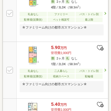
2ヶ月
なし
2
4階 / 3LDK（58.3m
）
礼金なし
ファミリー
バス・トイレ別
駐車場(近隣含)
ペット相談可
最上階
☆ファミリーム向けの都市ガスマンション☆
5.90
万円
管理費2,000円
2ヶ月
なし
2
1階 / 2LDK（58.3m
）
礼金なし
二人暮らし
バス・トイレ別
駐車場(近隣含)
収納スペース
駐輪場
☆ファミリーム向けの都市ガスマンション☆
5.40
万円
管理費2,000円