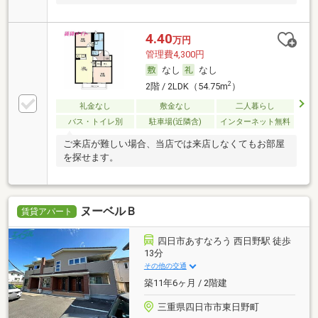
4.40
万円
管理費4,300円
なし
なし
2
2階 / 2LDK（54.75m
）
礼金なし
敷金なし
二人暮らし
バス・トイレ別
駐車場(近隣含)
インターネット無料
ご来店が難しい場合、当店では来店しなくてもお部屋
を探せます。
ヌーベルＢ
賃貸アパート
四日市あすなろう 西日野駅 徒歩
13分
その他の交通
築11年6ヶ月 / 2階建
三重県四日市市東日野町