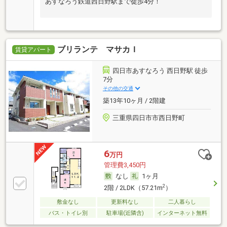
あすなろう鉄道西日野駅まで徒歩4分！
ブリランテ マサカＩ
賃貸アパート
四日市あすなろう 西日野駅 徒歩
7分
その他の交通
築13年10ヶ月 / 2階建
三重県四日市市西日野町
6
万円
管理費3,450円
なし
1ヶ月
2
2階 / 2LDK（57.21m
）
敷金なし
更新料なし
二人暮らし
バス・トイレ別
駐車場(近隣含)
インターネット無料