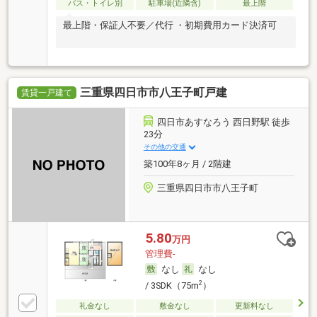
バス・トイレ別
駐車場(近隣含)
最上階
最上階・保証人不要／代行 ・初期費用カード決済可
三重県四日市市八王子町戸建
賃貸一戸建て
四日市あすなろう 西日野駅 徒歩
23分
その他の交通
築100年8ヶ月 / 2階建
三重県四日市市八王子町
5.80
万円
管理費-
なし
なし
2
/ 3SDK（75m
）
礼金なし
敷金なし
更新料なし