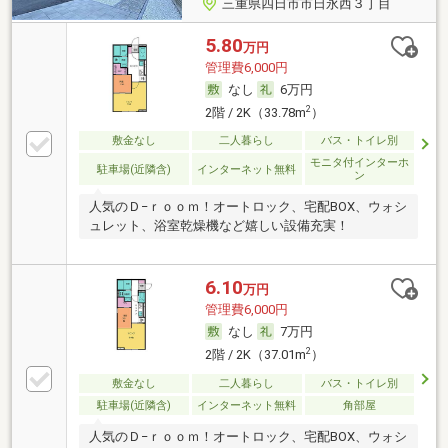
三重県四日市市日永西３丁目
5.80
万円
管理費6,000円
なし
6万円
2
2階 / 2K（33.78m
）
敷金なし
二人暮らし
バス・トイレ別
モニタ付インターホ
駐車場(近隣含)
インターネット無料
ン
人気のＤ−ｒｏｏｍ！オートロック、宅配BOX、ウォシ
ュレット、浴室乾燥機など嬉しい設備充実！
6.10
万円
管理費6,000円
なし
7万円
2
2階 / 2K（37.01m
）
敷金なし
二人暮らし
バス・トイレ別
駐車場(近隣含)
インターネット無料
角部屋
人気のＤ−ｒｏｏｍ！オートロック、宅配BOX、ウォシ