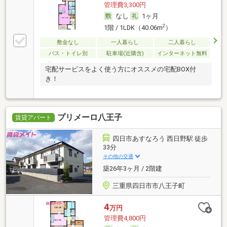
管理費3,300円
なし
1ヶ月
2
1階 / 1LDK（40.06m
）
敷金なし
一人暮らし
二人暮らし
バス・トイレ別
駐車場(近隣含)
インターネット無料
宅配サービスをよく使う方にオススメの宅配BOX付
き！
プリメーロ八王子
賃貸アパート
四日市あすなろう 西日野駅 徒歩
33分
その他の交通
築26年3ヶ月 / 2階建
三重県四日市市八王子町
4
万円
管理費4,800円