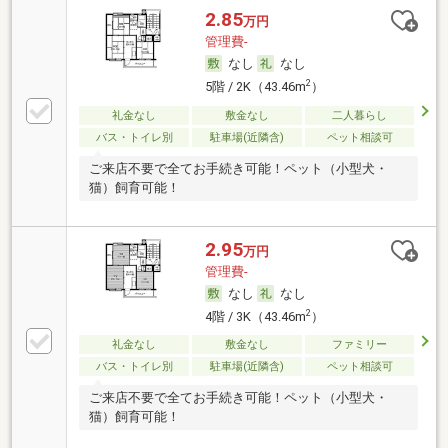
2.85
万円
管理費-
なし
なし
2
5階 / 2K（43.46m
）
礼金なし
敷金なし
二人暮らし
バス・トイレ別
駐車場(近隣含)
ペット相談可
ご来店不要で全てお手続き可能！ペット（小型犬・
猫）飼育可能！
2.95
万円
管理費-
なし
なし
2
4階 / 3K（43.46m
）
礼金なし
敷金なし
ファミリー
バス・トイレ別
駐車場(近隣含)
ペット相談可
ご来店不要で全てお手続き可能！ペット（小型犬・
猫）飼育可能！