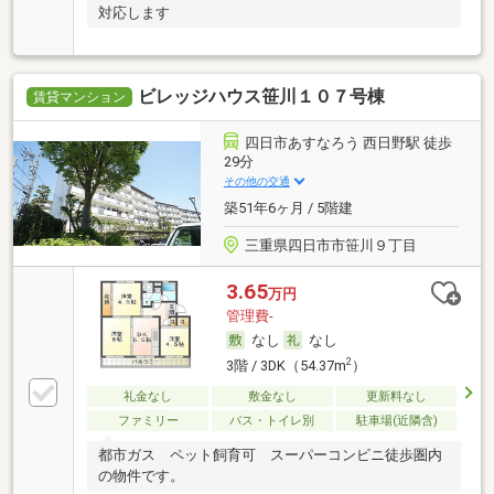
対応します
ビレッジハウス笹川１０７号棟
賃貸マンション
四日市あすなろう 西日野駅 徒歩
29分
その他の交通
築51年6ヶ月 / 5階建
三重県四日市市笹川９丁目
3.65
万円
管理費-
なし
なし
2
3階 / 3DK（54.37m
）
礼金なし
敷金なし
更新料なし
ファミリー
バス・トイレ別
駐車場(近隣含)
都市ガス ペット飼育可 スーパーコンビニ徒歩圏内
の物件です。