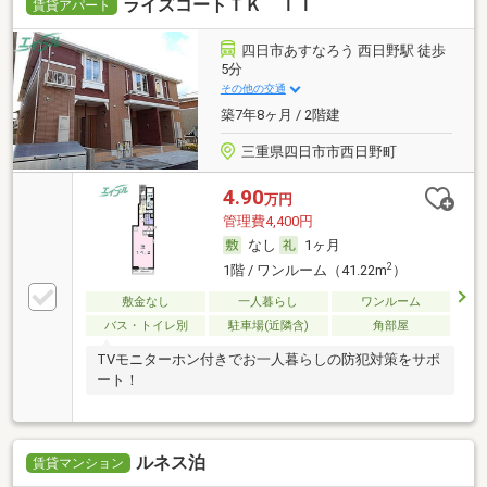
ライズコートＴＫ ＩＩ
賃貸アパート
四日市あすなろう 西日野駅 徒歩
5分
その他の交通
築7年8ヶ月 / 2階建
三重県四日市市西日野町
4.90
万円
管理費4,400円
なし
1ヶ月
2
1階 / ワンルーム（41.22m
）
敷金なし
一人暮らし
ワンルーム
バス・トイレ別
駐車場(近隣含)
角部屋
TVモニターホン付きでお一人暮らしの防犯対策をサポ
ート！
ルネス泊
賃貸マンション