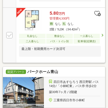
5.80
万円
管理費4,300円
なし
なし
2
2階 / 1LDK（34.42m
）
礼金なし
敷金なし
一人暮らし
二人暮らし
バス・トイレ別
駐車場(近隣含)
最上階・初期費用カード決済可
パークホーム青山
賃貸アパート
四日市あすなろう 西日野駅 バス
14分/「小林町東」バス停 停歩2分
築30年7ヶ月 / 2階建
三重県四日市市小林町