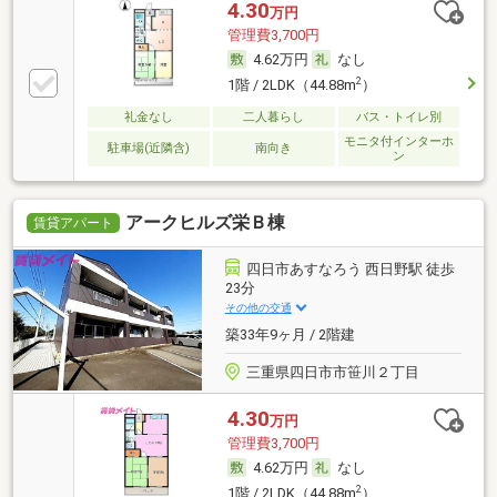
4.30
万円
管理費3,700円
4.62万円
なし
2
1階 / 2LDK（44.88m
）
礼金なし
二人暮らし
バス・トイレ別
モニタ付インターホ
駐車場(近隣含)
南向き
ン
アークヒルズ栄Ｂ棟
賃貸アパート
四日市あすなろう 西日野駅 徒歩
23分
その他の交通
築33年9ヶ月 / 2階建
三重県四日市市笹川２丁目
4.30
万円
管理費3,700円
4.62万円
なし
2
1階 / 2LDK（44.88m
）