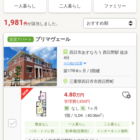
一人暮らし
二人暮らし
ファミリー
1,981
件
が該当しました。
プリマヴェール
賃貸アパート
四日市あすなろう 西日野駅 徒歩
4分
その他の交通
築17年8ヶ月 / 2階建
三重県四日市市西日野町
4.80
万円
管理費3,850円
なし
1ヶ月
2
1階 / 1LDK（40.06m
）
敷金なし
一人暮らし
二人暮らし
バス・トイレ別
駐車場(近隣含)
インターネット無料