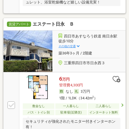
ュレット、浴室乾燥機など嬉しい設備充実！
エステート日永 Ｂ
賃貸アパート
四日市あすなろう鉄道 南日永駅
徒歩10分
その他の交通
築36年3ヶ月 / 2階建
三重県四日市市日永西３
6
万円
管理費4,300円
なし
3万円
2
1階 / 1LDK（34.42m
）
敷金なし
一人暮らし
二人暮らし
バス・トイレ別
駐車場(近隣含)
インターネット無料
セキュリティが強化されたモニター付きインターホン
有！