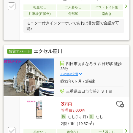
礼金なし
二人暮らし
バス・トイレ別
駐車場(近隣含)
角部屋
南向き
モニター付きインターホンであれば非対面で会話が可
能♪
エクセル笹川
賃貸アパート
四日市あすなろう 西日野駅 徒歩
28分
その他の交通
築32年6ヶ月 / 2階建
三重県四日市市笹川３丁目
3
万円
管理費3,000円
なし(1ヶ月)
なし
2
2階 / 1K（19.87m
）
礼金なし
敷金なし
一人暮らし