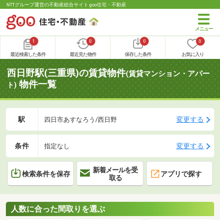
NTTグループ運営の不動産総合サイト goo住宅・不動産
1
0
0
0
最近検索した条件
最近見た物件
保存した条件
お気に入り
西日野駅(三重県)の賃貸物件
(賃貸マンション・アパー
物件一覧
ト)
駅
変更する
四日市あすなろう/西日野
条件
変更する
指定なし
新着メールを受
検索条件を保存
アプリで探す
取る
人数に合った間取りを選ぶ