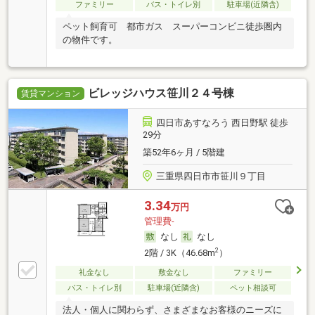
ファミリー
バス・トイレ別
駐車場(近隣含)
ペット飼育可 都市ガス スーパーコンビニ徒歩圏内
の物件です。
ビレッジハウス笹川２４号棟
賃貸マンション
四日市あすなろう 西日野駅 徒歩
29分
築52年6ヶ月 / 5階建
三重県四日市市笹川９丁目
3.34
万円
管理費-
なし
なし
2
2階 / 3K（46.68m
）
礼金なし
敷金なし
ファミリー
バス・トイレ別
駐車場(近隣含)
ペット相談可
法人・個人に関わらず、さまざまなお客様のニーズに