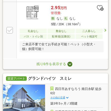
2.95
万円
管理費-
なし
なし
2
5階 / 2DK（38.16m
）
礼金なし
敷金なし
二人暮らし
バス・トイレ別
駐車場(近隣含)
ペット相談可
ご来店不要で全てお手続き可能！ペット（小型犬・
猫）飼育可能！
残り6件を表示する
グランドハイツ スミレ
賃貸アパート
四日市あすなろう 南日永駅 徒歩
6分
その他の交通
築3年5ヶ月 / 3階建