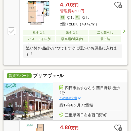
4.70
万円
管理費4,500円
なし
なし
2
2階 / 2LDK（48.42m
）
礼金なし
敷金なし
二人暮らし
バス・トイレ別
駐車場(近隣含)
最上階
追い焚き機能でいつでもすぐに暖かいお風呂に入れま
す！
プリマヴェ−ル
賃貸アパート
四日市あすなろう 西日野駅 徒歩
2分
その他の交通
築17年8ヶ月 / 2階建
三重県四日市市西日野町
4.80
万円