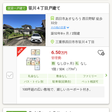
笹川４丁目戸建て
賃貸一戸建て
四日市あすなろう 西日野駅 徒歩
32分
その他の交通
築52年8ヶ月 / 2階建
三重県四日市市笹川４丁目
6.50
万円
管理費-
なし(2ヶ月)
なし
2
1階 / 5DK（77m
）
礼金なし
敷金なし
ファミリー
バス・トイレ別
駐車場(近隣含)
ペット相談可
100坪超の広い敷地で、嬉しいカーポート付き。