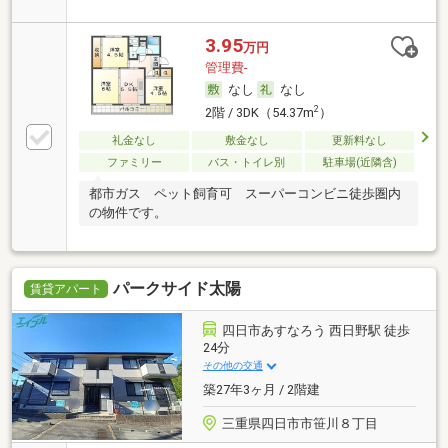
3.95
万円
管理費-
なし
なし
2
2階 / 3DK（54.37m
）
礼金なし
敷金なし
更新料なし
ファミリー
バス・トイレ別
駐車場(近隣含)
都市ガス ペット飼育可 スーパーコンビニ徒歩圏内
の物件です。
パークサイド太陽
賃貸アパート
四日市あすなろう 西日野駅 徒歩
24分
その他の交通
築27年3ヶ月 / 2階建
三重県四日市市笹川８丁目