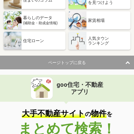
住まいのコラム
を見つけよう
暮らしのデータ
家賃相場
(補助金・助成金情報)
人気タウン
住宅ローン
ランキング
ページトップに戻る
goo住宅・不動産
アプリ
大手不動産サイト
物件
の
を
まとめて検索！