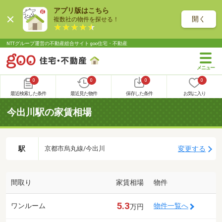
アプリ版はこちら
開く
複数社の物件を探せる！
NTTグループ運営の不動産総合サイト goo住宅・不動産
0
0
0
0
最近検索した条件
最近見た物件
保存した条件
お気に入り
今出川駅の家賃相場
駅
変更する
京都市烏丸線/今出川
間取り
家賃相場
物件
5.3
ワンルーム
物件一覧へ
万円