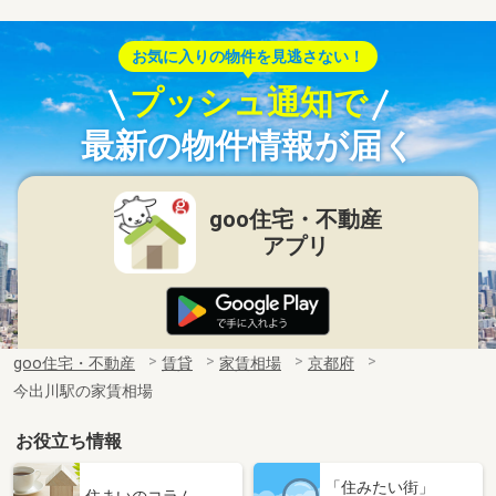
お気に入りの物件を見逃さない！
プッシュ通知で
最新の物件情報が届く
goo住宅・不動産
アプリ
goo住宅・不動産
賃貸
家賃相場
京都府
今出川駅の家賃相場
お役立ち情報
「住みたい街」