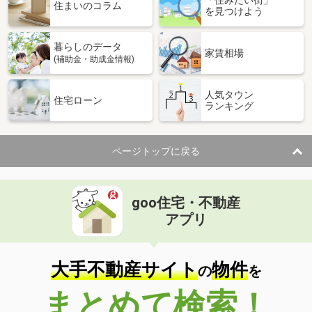
住まいのコラム
を見つけよう
暮らしのデータ
家賃相場
(補助金・助成金情報)
人気タウン
住宅ローン
ランキング
ページトップに戻る
goo住宅・不動産
アプリ
大手不動産サイト
物件
の
を
まとめて検索！