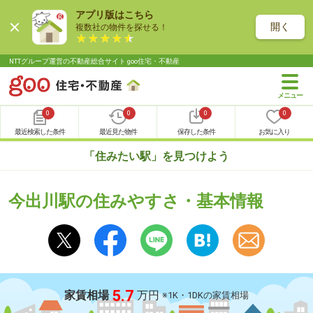
アプリ版はこちら
開く
複数社の物件を探せる！
NTTグループ運営の不動産総合サイト goo住宅・不動産
0
0
0
0
最近検索した条件
最近見た物件
保存した条件
お気に入り
「住みたい駅」を見つけよう
今出川駅の住みやすさ・基本情報
5.7
家賃相場
万円
※1K・1DKの家賃相場