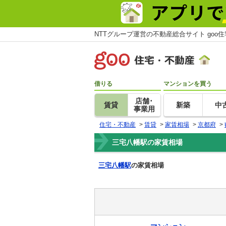
NTTグループ運営の不動産総合サイト goo
借りる
マンションを買う
店舗･
賃貸
新築
中
事業用
住宅・不動産
>
賃貸
>
家賃相場
>
京都府
>
三宅八幡駅の家賃相場
三宅八幡駅
の家賃相場