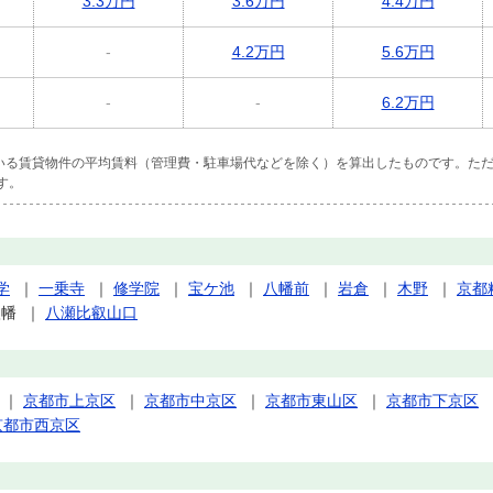
3.3万円
3.6万円
4.4万円
-
4.2万円
5.6万円
-
-
6.2万円
ている賃貸物件の平均賃料（管理費・駐車場代などを除く）を算出したものです。ただ
す。
学
｜
一乗寺
｜
修学院
｜
宝ケ池
｜
八幡前
｜
岩倉
｜
木野
｜
京都
八幡
｜
八瀬比叡山口
｜
京都市上京区
｜
京都市中京区
｜
京都市東山区
｜
京都市下京区
京都市西京区