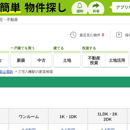
住宅・不動産
0
最近見た物件
保
一戸建てを買う
建てる
投資する
不動産
古
新築
中古
土地
土地活用
投資
叡山電鉄
>
三宅八幡駅の家賃相場
1LDK・2K
ワンルーム
1K・1DK
2DK