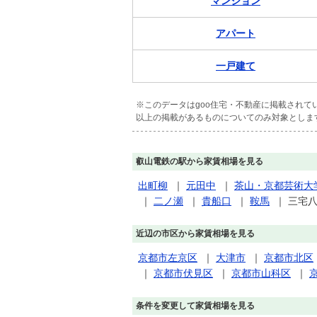
マンション
アパート
一戸建て
※このデータはgoo住宅・不動産に掲載され
以上の掲載があるものについてのみ対象としま
叡山電鉄の駅から家賃相場を見る
出町柳
｜
元田中
｜
茶山・京都芸術大
｜
二ノ瀬
｜
貴船口
｜
鞍馬
｜
三宅
近辺の市区から家賃相場を見る
京都市左京区
｜
大津市
｜
京都市北区
｜
京都市伏見区
｜
京都市山科区
｜
条件を変更して家賃相場を見る