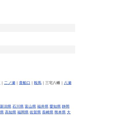
原
｜
二ノ瀬
｜
貴船口
｜
鞍馬
｜三宅八幡｜
八瀬
新潟県
石川県
富山県
福井県
愛知県
静岡
県
高知県
福岡県
佐賀県
長崎県
熊本県
大