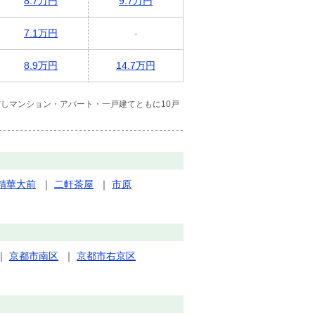
8.7万円
9.7万円
7.1万円
-
8.9万円
14.7万円
しマンション・アパート・一戸建てともに10戸
精華大前
｜
二軒茶屋
｜
市原
｜
京都市南区
｜
京都市右京区