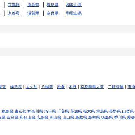
県
京都府
滋賀県
奈良県
和歌山県
県
京都府
滋賀県
奈良県
和歌山県
乗寺
｜
修学院
｜
宝ケ池
｜
八幡前
｜
岩倉
｜
木野
｜
京都精華大前
｜
二軒茶屋
｜
市
県
福島県
東京都
神奈川県
埼玉県
千葉県
茨城県
栃木県
群馬県
長野県
山梨県
賀県
奈良県
和歌山県
広島県
岡山県
山口県
鳥取県
島根県
徳島県
香川県
愛媛