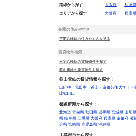
路線から探す
大阪府
兵庫
エリアから探す
大阪府
兵庫
各駅の住みやすさ
三宅八幡駅の住みやすさを見る
賃貸物件検索
三宅八幡駅の賃貸物件を探す
叡山電鉄の賃貸物件を探す
叡山電鉄の賃貸情報を探す :
出町柳
｜
元田中
｜
茶山・京都芸術大学
｜
一
比叡山口
都道府県から探す :
北海道
青森県
秋田県
岩手県
宮城県
山形
県
岐阜県
三重県
大阪府
兵庫県
京都府
滋
分県
宮崎県
鹿児島県
沖縄県
主要都市から探す :