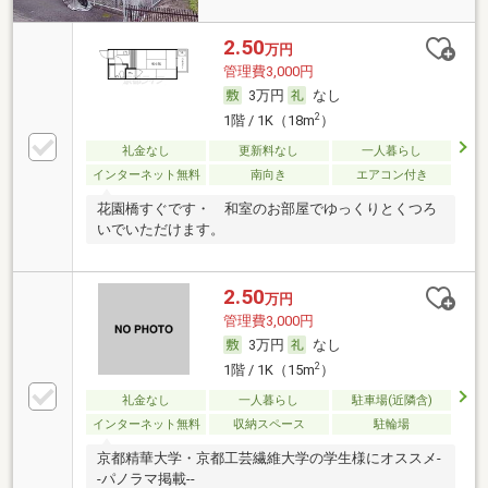
2.50
万円
管理費3,000円
3万円
なし
2
1階 / 1K（18m
）
礼金なし
更新料なし
一人暮らし
インターネット無料
南向き
エアコン付き
花園橋すぐです・ 和室のお部屋でゆっくりとくつろ
いでいただけます。
2.50
万円
管理費3,000円
3万円
なし
2
1階 / 1K（15m
）
礼金なし
一人暮らし
駐車場(近隣含)
インターネット無料
収納スペース
駐輪場
京都精華大学・京都工芸繊維大学の学生様にオススメ-
-パノラマ掲載--