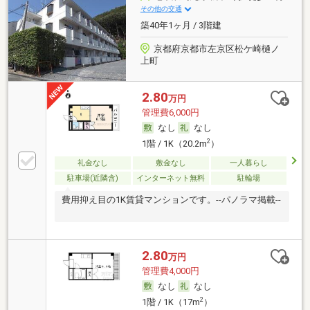
その他の交通
築40年1ヶ月 / 3階建
京都府京都市左京区松ケ崎樋ノ
上町
2.80
万円
管理費6,000円
なし
なし
2
1階 / 1K（20.2m
）
礼金なし
敷金なし
一人暮らし
駐車場(近隣含)
インターネット無料
駐輪場
費用抑え目の1K賃貸マンションです。--パノラマ掲載--
2.80
万円
管理費4,000円
なし
なし
2
1階 / 1K（17m
）