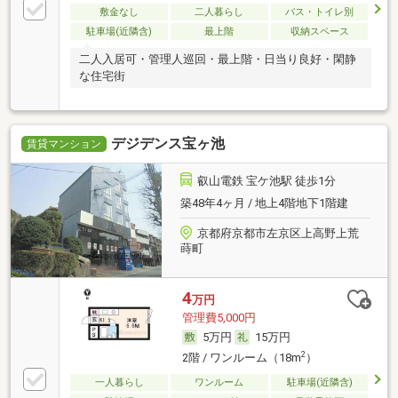
敷金なし
二人暮らし
バス・トイレ別
駐車場(近隣含)
最上階
収納スペース
二人入居可・管理人巡回・最上階・日当り良好・閑静
な住宅街
デジデンス宝ヶ池
賃貸マンション
叡山電鉄 宝ケ池駅 徒歩1分
築48年4ヶ月 / 地上4階地下1階建
京都府京都市左京区上高野上荒
蒔町
4
万円
管理費5,000円
5万円
15万円
2
2階 / ワンルーム（18m
）
一人暮らし
ワンルーム
駐車場(近隣含)