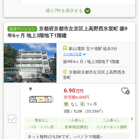
残り7件を表示する
京都府京都市左京区上高野西氷室町 築9
賃貸マンション
年6ヶ月 地上3階地下1階建
叡山電鉄 宝ケ池駅 徒歩2分
その他の交通
築9年6ヶ月 / 地上3階地下1階建
京都府京都市左京区上高野西氷
室町
6.90
万円
管理費6,000円
なし
1ヶ月
2
3階 / 1LDK（33.33m
）
敷金なし
一人暮らし
二人暮らし
バス・トイレ別
駐車場(近隣含)
インターネット無料
ネット無料の1LDKです。--パノラマ掲載--