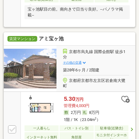
宝ヶ池駅目の前。南向きで日当り良好。--パノラマ掲
載--
アミ宝ヶ池
賃貸マンション
京都市烏丸線 国際会館駅 徒歩1
分
その他の交通
築28年6ヶ月 / 2階建
京都府京都市左京区岩倉南大鷺
町
5.30
万円
管理費4,000円
2万円
8万円
2
1階 / 1K（23.04m
）
一人暮らし
バス・トイレ別
駐車場(近隣含)
モニタ付インターホ
インターネット無料
角部屋