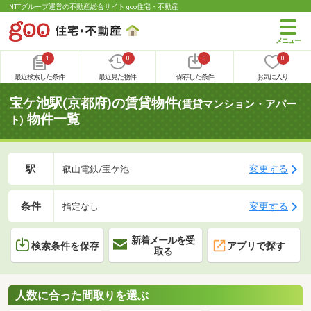
NTTグループ運営の不動産総合サイト goo住宅・不動産
1
0
0
0
最近検索した条件
最近見た物件
保存した条件
お気に入り
宝ケ池駅(京都府)の賃貸物件
(賃貸マンション・アパー
物件一覧
ト)
駅
変更する
叡山電鉄/宝ケ池
条件
変更する
指定なし
新着メールを受
検索条件を保存
アプリで探す
取る
人数に合った間取りを選ぶ