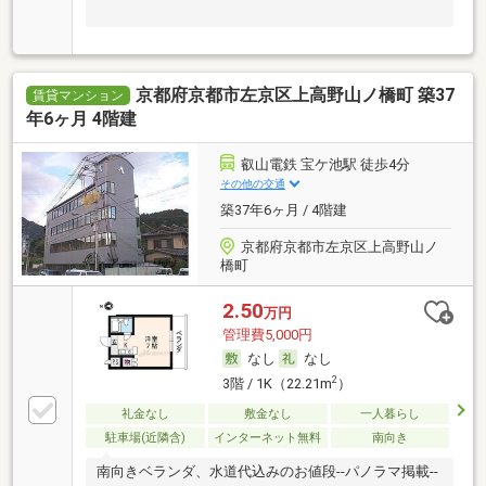
京都府京都市左京区上高野山ノ橋町 築37
賃貸マンション
年6ヶ月 4階建
叡山電鉄 宝ケ池駅 徒歩4分
その他の交通
築37年6ヶ月 / 4階建
京都府京都市左京区上高野山ノ
橋町
2.50
万円
管理費5,000円
なし
なし
2
3階 / 1K（22.21m
）
礼金なし
敷金なし
一人暮らし
駐車場(近隣含)
インターネット無料
南向き
南向きベランダ、水道代込みのお値段--パノラマ掲載--