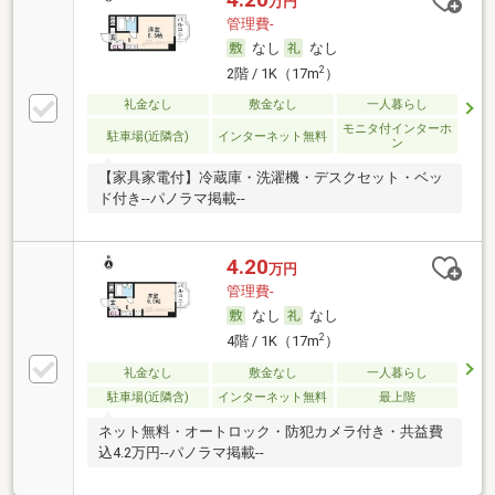
万円
管理費-
なし
なし
2
2階 / 1K（17m
）
礼金なし
敷金なし
一人暮らし
モニタ付インターホ
駐車場(近隣含)
インターネット無料
ン
【家具家電付】冷蔵庫・洗濯機・デスクセット・ベッ
ド付き--パノラマ掲載--
4.20
万円
管理費-
なし
なし
2
4階 / 1K（17m
）
礼金なし
敷金なし
一人暮らし
駐車場(近隣含)
インターネット無料
最上階
ネット無料・オートロック・防犯カメラ付き・共益費
込4.2万円--パノラマ掲載--