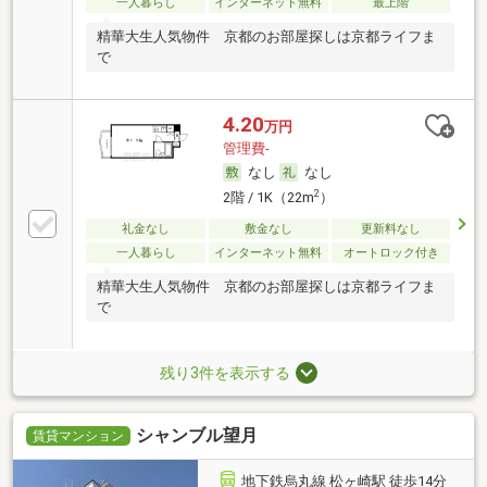
一人暮らし
インターネット無料
最上階
精華大生人気物件 京都のお部屋探しは京都ライフま
で
4.20
万円
管理費-
なし
なし
2
2階 / 1K（22m
）
礼金なし
敷金なし
更新料なし
一人暮らし
インターネット無料
オートロック付き
精華大生人気物件 京都のお部屋探しは京都ライフま
で
残り3件を表示する
シャンブル望月
賃貸マンション
地下鉄烏丸線 松ヶ崎駅 徒歩14分