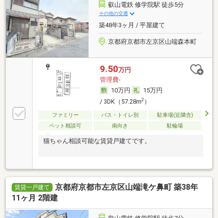
叡山電鉄 修学院駅 徒歩5分
その他の交通
築48年3ヶ月 / 平屋建て
京都府京都市左京区山端森本町
9.50
万円
管理費-
10万円
15万円
2
/ 3DK（57.28m
）
ファミリー
バス・トイレ別
駐車場(近隣含)
ペット相談可
南向き
駐輪場
猫ちゃん相談可能な賃貸戸建てです。
京都府京都市左京区山端滝ケ鼻町 築38年
賃貸一戸建て
11ヶ月 2階建