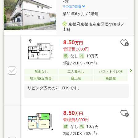
7分
その他の交通
築31年6ヶ月 / 2階建
京都府京都市左京区松ケ崎樋ノ
上町
8.50
万円
管理費5,000円
なし
10万円
2
2階 / 2LDK（50m
）
敷金なし
二人暮らし
バス・トイレ別
駐車場(近隣含)
最上階
角部屋
リビング広めの2ＬＤＫです。
8.50
万円
管理費5,000円
なし
10万円
2
2階 / 2LDK（52m
）