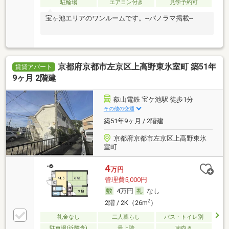
駐輪場
エアコン付き
見学予約可
宝ヶ池エリアのワンルームです。--パノラマ掲載--
京都府京都市左京区上高野東氷室町 築51年
賃貸アパート
9ヶ月 2階建
叡山電鉄 宝ケ池駅 徒歩1分
その他の交通
築51年9ヶ月 / 2階建
京都府京都市左京区上高野東氷
室町
4
万円
管理費5,000円
4万円
なし
2
2階 / 2K（26m
）
礼金なし
二人暮らし
バス・トイレ別
駐車場(近隣含)
最上階
南向き