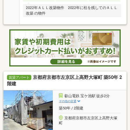
2022年ＡＬＬ改築物件 2022年に柱を残してのＡＬＬ
改築 の物件
京都府京都市左京区上高野大塚町 築50年 2
賃貸アパート
階建
叡山電鉄 宝ケ池駅 徒歩2分
その他の交通
築50年 / 2階建
京都府京都市左京区上高野大塚
町