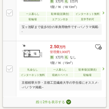
3万円
3万円
2
1階 / 1K（18.13m
）
一人暮らし
駐車場(近隣含)
インターネット無料
駐輪場
エアコン付き
見学予約可
宝ヶ池駅まで徒歩5分の単身用物件です--パノラマ掲載-
-
2.50
万円
管理費3,000円
3万円
なし
2
1階 / 1K（15m
）
礼金なし
一人暮らし
駐車場(近隣含)
インターネット無料
収納スペース
駐輪場
京都精華大学・京都工芸繊維大学の学生様にオススメ-
-パノラマ掲載--
残り2件を表示する