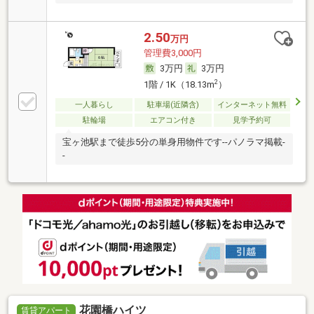
2.50
万円
管理費3,000円
3万円
3万円
2
1階 / 1K（18.13m
）
一人暮らし
駐車場(近隣含)
インターネット無料
駐輪場
エアコン付き
見学予約可
宝ヶ池駅まで徒歩5分の単身用物件です--パノラマ掲載-
-
花園橋ハイツ
賃貸アパート