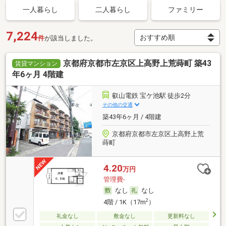
一人暮らし
二人暮らし
ファミリー
7,224
件
が該当しました。
京都府京都市左京区上高野上荒蒔町 築43
賃貸マンション
年6ヶ月 4階建
叡山電鉄 宝ケ池駅 徒歩2分
その他の交通
築43年6ヶ月 / 4階建
京都府京都市左京区上高野上荒
蒔町
4.20
万円
管理費-
なし
なし
2
4階 / 1K（17m
）
礼金なし
敷金なし
更新料なし