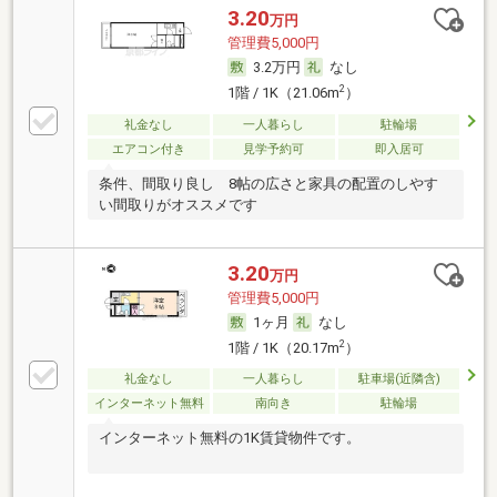
3.20
万円
管理費5,000円
3.2万円
なし
2
1階 / 1K（21.06m
）
礼金なし
一人暮らし
駐輪場
エアコン付き
見学予約可
即入居可
条件、間取り良し 8帖の広さと家具の配置のしやす
い間取りがオススメです
3.20
万円
管理費5,000円
1ヶ月
なし
2
1階 / 1K（20.17m
）
礼金なし
一人暮らし
駐車場(近隣含)
インターネット無料
南向き
駐輪場
インターネット無料の1K賃貸物件です。