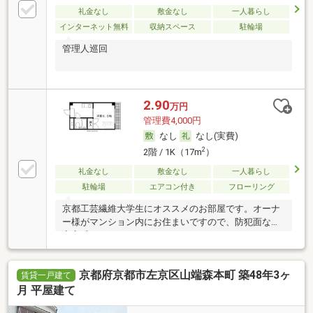
礼金なし
敷金なし
一人暮らし
インターネット無料
収納スペース
駐輪場
管理人巡回
2.90
万円
管理費4,000円
なし
なし(実費)
2
2階 / 1K（17m
）
礼金なし
敷金なし
一人暮らし
駐輪場
エアコン付き
フローリング
京都工芸繊維大学生にオススメのお部屋です。オーナ
ー様がマンション内にお住まいですので、防犯面など
安心感ＵＰです。
京都府京都市左京区山端森本町 築48年3ヶ
賃貸一戸建て
月 平屋建て