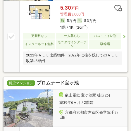
5.30
万円
管理費3,000円
5万円
5.3万円
2
1階 / 1K（26m
）
更新料なし
一人暮らし
バス・トイレ別
モニタ付インターホ
インターネット無料
駐輪場
ン
2022年ＡＬＬ改築物件 2022年に柱を残してのＡＬＬ
改築 の物件
プロムナード宝ヶ池
賃貸マンション
叡山電鉄 宝ケ池駅 徒歩2分
築39年6ヶ月 / 2階建
京都府京都市左京区修学院千万
田町