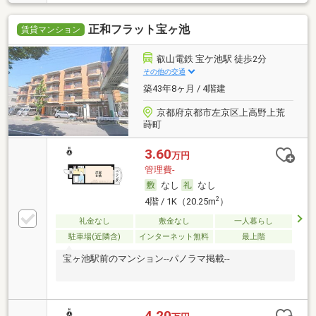
正和フラット宝ヶ池
賃貸マンション
叡山電鉄 宝ケ池駅 徒歩2分
その他の交通
築43年8ヶ月 / 4階建
京都府京都市左京区上高野上荒
蒔町
3.60
万円
管理費-
なし
なし
2
4階 / 1K（20.25m
）
礼金なし
敷金なし
一人暮らし
駐車場(近隣含)
インターネット無料
最上階
宝ヶ池駅前のマンション--パノラマ掲載--
4.20