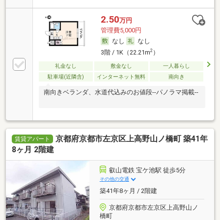
2.50
万円
管理費5,000円
なし
なし
2
3階 / 1K（22.21m
）
礼金なし
敷金なし
一人暮らし
駐車場(近隣含)
インターネット無料
南向き
南向きベランダ、水道代込みのお値段--パノラマ掲載--
京都府京都市左京区上高野山ノ橋町 築41年
賃貸アパート
8ヶ月 2階建
叡山電鉄 宝ケ池駅 徒歩5分
その他の交通
築41年8ヶ月 / 2階建
京都府京都市左京区上高野山ノ
橋町