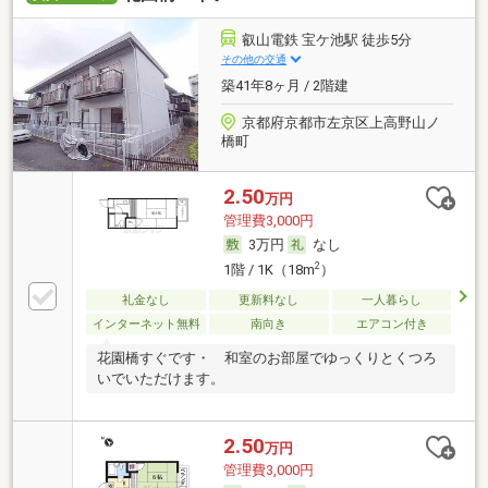
叡山電鉄 宝ケ池駅 徒歩5分
その他の交通
築41年8ヶ月 / 2階建
京都府京都市左京区上高野山ノ
橋町
2.50
万円
管理費3,000円
3万円
なし
2
1階 / 1K（18m
）
礼金なし
更新料なし
一人暮らし
インターネット無料
南向き
エアコン付き
花園橋すぐです・ 和室のお部屋でゆっくりとくつろ
いでいただけます。
2.50
万円
管理費3,000円