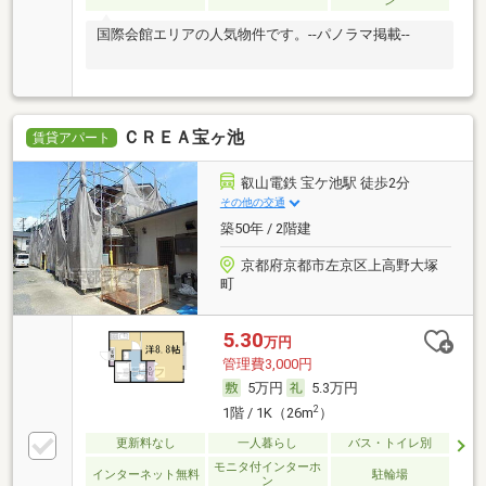
ン
国際会館エリアの人気物件です。--パノラマ掲載--
ＣＲＥＡ宝ヶ池
賃貸アパート
叡山電鉄 宝ケ池駅 徒歩2分
その他の交通
築50年 / 2階建
京都府京都市左京区上高野大塚
町
5.30
万円
管理費3,000円
5万円
5.3万円
2
1階 / 1K（26m
）
更新料なし
一人暮らし
バス・トイレ別
モニタ付インターホ
インターネット無料
駐輪場
ン