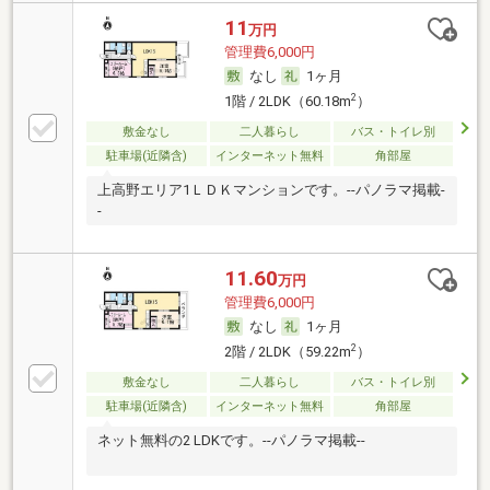
11
万円
管理費6,000円
なし
1ヶ月
2
1階 / 2LDK（60.18m
）
敷金なし
二人暮らし
バス・トイレ別
駐車場(近隣含)
インターネット無料
角部屋
上高野エリア1ＬＤＫマンションです。--パノラマ掲載-
-
11.60
万円
管理費6,000円
なし
1ヶ月
2
2階 / 2LDK（59.22m
）
敷金なし
二人暮らし
バス・トイレ別
駐車場(近隣含)
インターネット無料
角部屋
ネット無料の2 LDKです。--パノラマ掲載--