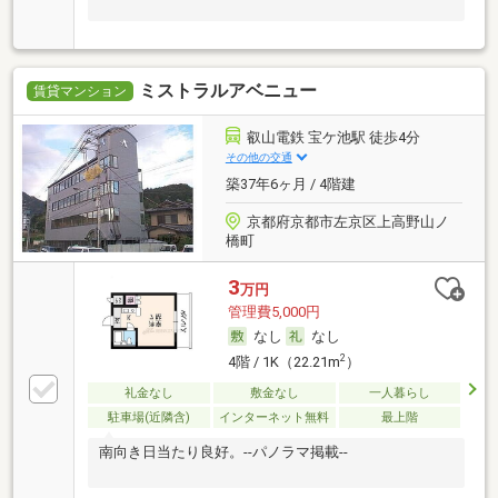
ミストラルアベニュー
賃貸マンション
叡山電鉄 宝ケ池駅 徒歩4分
その他の交通
築37年6ヶ月 / 4階建
京都府京都市左京区上高野山ノ
橋町
3
万円
管理費5,000円
なし
なし
2
4階 / 1K（22.21m
）
礼金なし
敷金なし
一人暮らし
駐車場(近隣含)
インターネット無料
最上階
南向き日当たり良好。--パノラマ掲載--