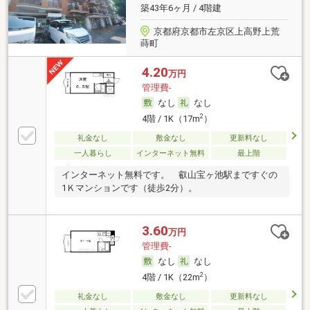
築43年6ヶ月 / 4階建
京都府京都市左京区上高野上荒
蒔町
4.20
万円
管理費-
なし
なし
2
4階 / 1K（17m
）
礼金なし
敷金なし
更新料なし
一人暮らし
インターネット無料
最上階
インターネット無料です。 叡山宝ヶ池駅まですぐの
1Ｋマンションです（徒歩2分）。
3.60
万円
管理費-
なし
なし
2
4階 / 1K（22m
）
礼金なし
敷金なし
更新料なし