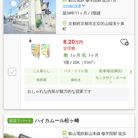
叡山電鉄 修学院駅 徒歩7分
その他の交通
築38年11ヶ月 / 2階建
京都府京都市左京区山端滝ケ鼻
町
8.20
万円
管理費-
1ヶ月
1ヶ月
2
1階 / 2DK（51m
）
二人暮らし
バス・トイレ別
駐車場(近隣含)
モニタ付インターホ
角部屋
南向き
ン
おしゃれな内装が魅力的な貸家です
ハイカムール松ヶ崎
賃貸アパート
叡山電鉄叡山本線 修学院駅 徒歩