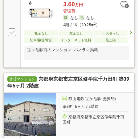
3.60
万円
管理費-
なし
なし
2
4階 / 1K（20.25m
）
礼金なし
敷金なし
一人暮らし
駐車場(近隣含)
インターネット無料
最上階
宝ヶ池駅前のマンション--パノラマ掲載--
京都府京都市左京区修学院千万田町 築39
賃貸マンション
年6ヶ月 2階建
叡山電鉄 宝ケ池駅 徒歩5分
築39年6ヶ月 / 2階建
京都府京都市左京区修学院千万
田町