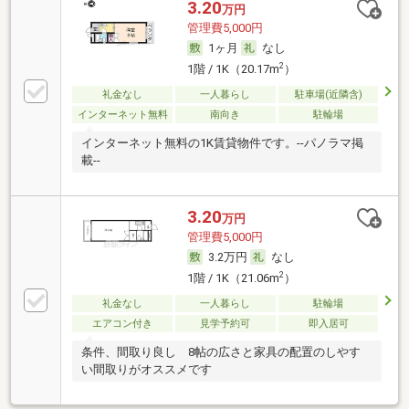
3.20
万円
管理費5,000円
1ヶ月
なし
2
1階 / 1K（20.17m
）
礼金なし
一人暮らし
駐車場(近隣含)
インターネット無料
南向き
駐輪場
インターネット無料の1K賃貸物件です。--パノラマ掲
載--
3.20
万円
管理費5,000円
3.2万円
なし
2
1階 / 1K（21.06m
）
礼金なし
一人暮らし
駐輪場
エアコン付き
見学予約可
即入居可
条件、間取り良し 8帖の広さと家具の配置のしやす
い間取りがオススメです