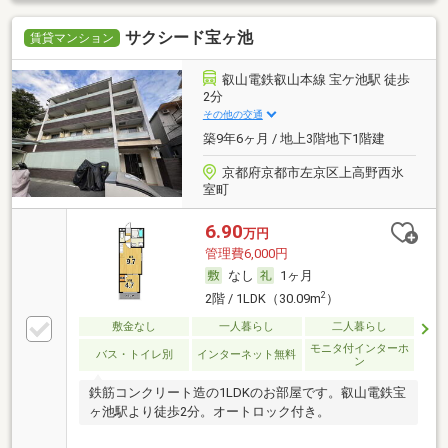
サクシード宝ヶ池
賃貸マンション
叡山電鉄叡山本線 宝ケ池駅 徒歩
2分
その他の交通
築9年6ヶ月 / 地上3階地下1階建
京都府京都市左京区上高野西氷
室町
6.90
万円
管理費6,000円
なし
1ヶ月
2
2階 / 1LDK（30.09m
）
敷金なし
一人暮らし
二人暮らし
モニタ付インターホ
バス・トイレ別
インターネット無料
ン
鉄筋コンクリート造の1LDKのお部屋です。叡山電鉄宝
ヶ池駅より徒歩2分。オートロック付き。