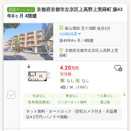
京都府京都市左京区上高野上荒蒔町 築43
賃貸マンション
年8ヶ月 4階建
叡山電鉄 宝ケ池駅 徒歩2分
その他の交通
築43年8ヶ月 / 4階建
京都府京都市左京区上高野上荒
蒔町
4.20
万円
管理費-
なし
なし
2
4階 / 1K（17m
）
礼金なし
敷金なし
一人暮らし
駐車場(近隣含)
インターネット無料
最上階
ネット無料・オートロック・防犯カメラ付き・共益費
込4.2万円--パノラマ掲載--