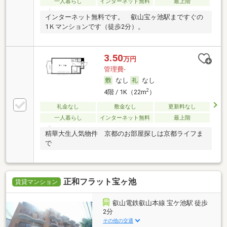
一人暮らし
インターネット無料
最上階
インターネット無料です。 叡山宝ヶ池駅まですぐの
1Ｋマンションです（徒歩2分）。
3.50
万円
管理費-
なし
なし
2
4階 / 1K（22m
）
礼金なし
敷金なし
更新料なし
一人暮らし
インターネット無料
最上階
精華大生人気物件 京都のお部屋探しは京都ライフま
で
正和フラット宝ヶ池
賃貸マンション
叡山電鉄叡山本線 宝ケ池駅 徒歩
2分
その他の交通