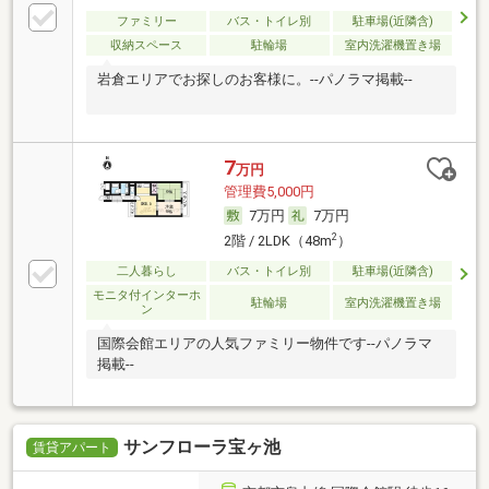
ファミリー
バス・トイレ別
駐車場(近隣含)
収納スペース
駐輪場
室内洗濯機置き場
岩倉エリアでお探しのお客様に。--パノラマ掲載--
7
万円
管理費5,000円
7万円
7万円
2
2階 / 2LDK（48m
）
二人暮らし
バス・トイレ別
駐車場(近隣含)
モニタ付インターホ
駐輪場
室内洗濯機置き場
ン
国際会館エリアの人気ファミリー物件です--パノラマ
掲載--
サンフローラ宝ヶ池
賃貸アパート