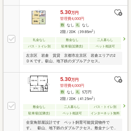
5.30
万円
管理費4,000円
なし
なし
2
2階 / 2DK（39.85m
）
礼金なし
敷金なし
二人暮らし
バス・トイレ別
駐車場(近隣含)
ペット相談可
左京区 岩倉 賃貸 京都市左京区 岩倉エリアの2
ＤＫです。叡山、地下鉄のダブルアクセス。
5.30
万円
管理費4,000円
なし
5万円
2
2階 / 2DK（41.25m
）
敷金なし
二人暮らし
バス・トイレ別
駐車場(近隣含)
ペット相談可
インターネット無料
全室角部屋設計です ペット飼育可能賃貸物件で
す。 叡山、地下鉄のダブルアクセス。敷金ナシで