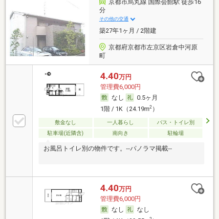
京都市烏丸線 国際会館駅 徒歩16
分
その他の交通
築27年1ヶ月 / 2階建
京都府京都市左京区岩倉中河原
町
4.40
万円
管理費6,000円
なし
0.5ヶ月
2
1階 / 1K（24.19m
）
敷金なし
一人暮らし
バス・トイレ別
駐車場(近隣含)
南向き
駐輪場
お風呂トイレ別の物件です。--パノラマ掲載--
4.40
万円
管理費6,000円
なし
なし