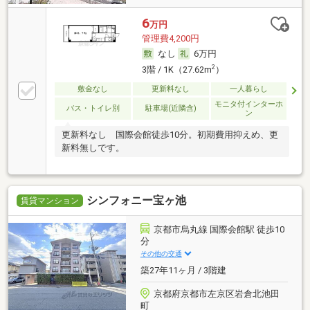
6
万円
管理費4,200円
なし
6万円
2
3階 / 1K（27.62m
）
敷金なし
更新料なし
一人暮らし
モニタ付インターホ
バス・トイレ別
駐車場(近隣含)
ン
更新料なし 国際会館徒歩10分。初期費用抑えめ、更
新料無しです。
シンフォニー宝ヶ池
賃貸マンション
京都市烏丸線 国際会館駅 徒歩10
分
その他の交通
築27年11ヶ月 / 3階建
京都府京都市左京区岩倉北池田
町