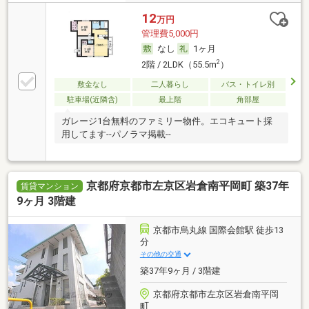
12
万円
管理費5,000円
なし
1ヶ月
2
2階 / 2LDK（55.5m
）
敷金なし
二人暮らし
バス・トイレ別
駐車場(近隣含)
最上階
角部屋
ガレージ1台無料のファミリー物件。エコキュート採
用してます--パノラマ掲載--
京都府京都市左京区岩倉南平岡町 築37年
賃貸マンション
9ヶ月 3階建
京都市烏丸線 国際会館駅 徒歩13
分
その他の交通
築37年9ヶ月 / 3階建
京都府京都市左京区岩倉南平岡
町