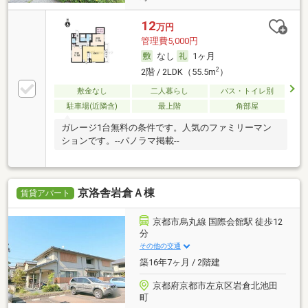
12
万円
管理費5,000円
なし
1ヶ月
2
2階 / 2LDK（55.5m
）
敷金なし
二人暮らし
バス・トイレ別
駐車場(近隣含)
最上階
角部屋
ガレージ1台無料の条件です。人気のファミリーマン
ションです。--パノラマ掲載--
京洛舎岩倉Ａ棟
賃貸アパート
京都市烏丸線 国際会館駅 徒歩12
分
その他の交通
築16年7ヶ月 / 2階建
京都府京都市左京区岩倉北池田
町