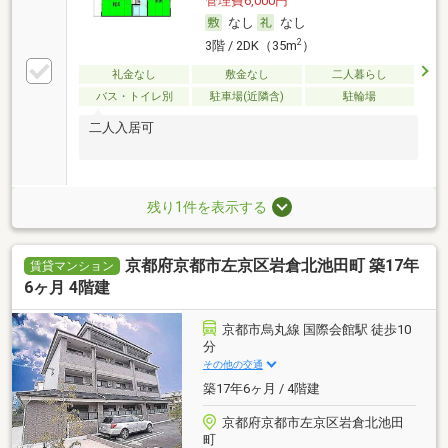
管理費6,000円
なし
なし
2
3階 / 2DK（35m
）
礼金なし
敷金なし
二人暮らし
バス・トイレ別
駐車場(近隣含)
駐輪場
二人入居可
残り1件を表示する
京都府京都市左京区岩倉北池田町 築17年
賃貸マンション
6ヶ月 4階建
京都市烏丸線 国際会館駅 徒歩10
分
その他の交通
築17年6ヶ月 / 4階建
京都府京都市左京区岩倉北池田
町