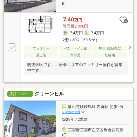
町
7.40
万円
管理費2,000円
7.4万円
7.4万円
2
2階 / 3DK（59.5m
）
ファミリー
バス・トイレ別
駐車場(近隣含)
最上階
角部屋
駐輪場
明徳学区です。 岩倉エリアのファミリー物件が募集
中です。
グリーンヒル
賃貸アパート
叡山電鉄鞍馬線 岩倉駅 徒歩4分
その他の交通
築29年 / 2階建
京都府京都市左京区岩倉西河原
町