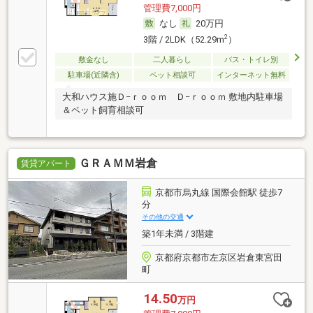
管理費7,000円
なし
20万円
2
3階 / 2LDK（52.29m
）
敷金なし
二人暮らし
バス・トイレ別
駐車場(近隣含)
ペット相談可
インターネット無料
大和ハウス施Ｄ−ｒｏｏｍ Ｄ−ｒｏｏｍ 敷地内駐車場
＆ペット飼育相談可
ＧＲＡＭＭ岩倉
賃貸アパート
京都市烏丸線 国際会館駅 徒歩7
分
その他の交通
築1年未満 / 3階建
京都府京都市左京区岩倉東宮田
町
14.50
万円