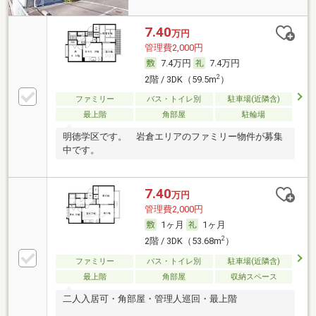
7.40
万円
管理費2,000円
7.4万円
7.4万円
2
2階 / 3DK（59.5m
）
ファミリー
バス・トイレ別
駐車場(近隣含)
最上階
角部屋
駐輪場
明徳学区です。 岩倉エリアのファミリー物件が募集
中です。
7.40
万円
管理費2,000円
1ヶ月
1ヶ月
2
2階 / 3DK（53.68m
）
ファミリー
バス・トイレ別
駐車場(近隣含)
最上階
角部屋
収納スペース
二人入居可・角部屋・管理人巡回・最上階