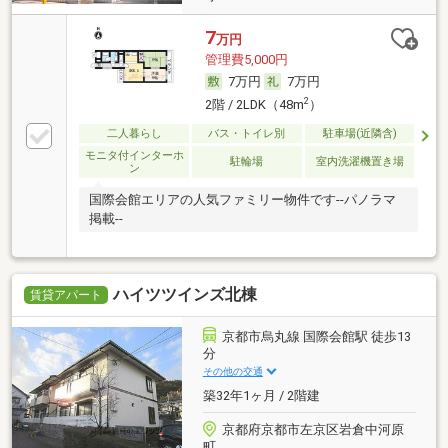
7
万円
管理費5,000円
7万円
7万円
2
2階 / 2LDK（48m
）
二人暮らし
バス・トイレ別
駐車場(近隣含)
モニタ付インターホ
駐輪場
室内洗濯機置き場
ン
国際会館エリアの人気ファミリー物件です--パノラマ
掲載--
ハイツツインズ北棟
賃貸アパート
京都市烏丸線 国際会館駅 徒歩13
分
その他の交通
築32年1ヶ月 / 2階建
京都府京都市左京区岩倉中河原
町