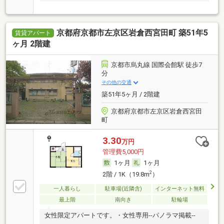
す。
京都府京都市左京区岩倉西宮田町 築51年5
賃貸アパート
ヶ月 2階建
京都市烏丸線 国際会館駅 徒歩7
分
その他の交通
築51年5ヶ月 / 2階建
京都府京都市左京区岩倉西宮田
町
3.30
万円
管理費5,000円
1ヶ月
1ヶ月
2
2階 / 1K（19.8m
）
一人暮らし
駐車場(近隣含)
インターネット無料
最上階
南向き
駐輪場
女性限定アパートです。・女性専用--パノラマ掲載--