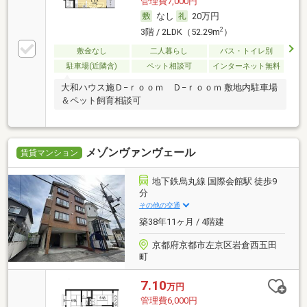
管理費7,000円
なし
20万円
2
3階 / 2LDK（52.29m
）
敷金なし
二人暮らし
バス・トイレ別
駐車場(近隣含)
ペット相談可
インターネット無料
大和ハウス施Ｄ−ｒｏｏｍ Ｄ−ｒｏｏｍ 敷地内駐車場
＆ペット飼育相談可
メゾンヴァンヴェール
賃貸マンション
地下鉄烏丸線 国際会館駅 徒歩9
分
その他の交通
築38年11ヶ月 / 4階建
京都府京都市左京区岩倉西五田
町
7.10
万円
管理費6,000円