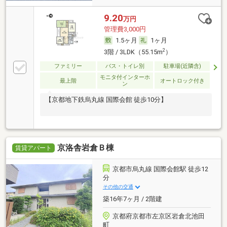
9.20
万円
管理費3,000円
1.5ヶ月
1ヶ月
2
3階 / 3LDK（55.15m
）
ファミリー
バス・トイレ別
駐車場(近隣含)
モニタ付インターホ
最上階
オートロック付き
ン
【京都地下鉄烏丸線 国際会館 徒歩10分】
京洛舎岩倉Ｂ棟
賃貸アパート
京都市烏丸線 国際会館駅 徒歩12
分
その他の交通
築16年7ヶ月 / 2階建
京都府京都市左京区岩倉北池田
町