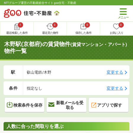
NTTグループ運営の不動産総合サイト goo住宅・不動産
1
0
0
0
最近検索した条件
最近見た物件
保存した条件
お気に入り
木野駅(京都府)の賃貸物件
(賃貸マンション・アパート)
物件一覧
駅
変更する
叡山電鉄/木野
条件
変更する
指定なし
新着メールを受
検索条件を保存
アプリで探す
取る
人数に合った間取りを選ぶ