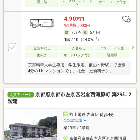
モニタ付インターホ
最上階
オートロック付き
ン
4.90
万円
管理費5,000円
7万円
6万円
2
1階 / 1K（24.07m
）
更新料なし
一人暮らし
バス・トイレ別
南向き
オートロック付き
駐輪場
京都精華大学生専用 学生限定。叡山木野駅まで徒歩
4分の1Ｋマンションです。礼金、更新料ナシ。
京都府京都市左京区岩倉西河原町 築29年 2
賃貸アパート
階建
叡山電鉄 岩倉駅 徒歩4分
その他の交通
築29年 / 2階建
京都府京都市左京区岩倉西河原