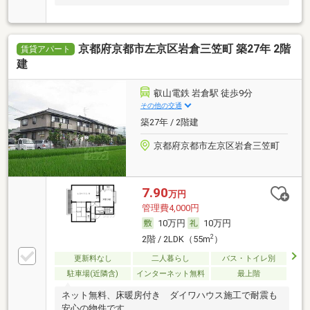
京都府京都市左京区岩倉三笠町 築27年 2階
賃貸アパート
建
叡山電鉄 岩倉駅 徒歩9分
その他の交通
築27年 / 2階建
京都府京都市左京区岩倉三笠町
7.90
万円
管理費4,000円
10万円
10万円
2
2階 / 2LDK（55m
）
更新料なし
二人暮らし
バス・トイレ別
駐車場(近隣含)
インターネット無料
最上階
ネット無料、床暖房付き ダイワハウス施工で耐震も
安心の物件です