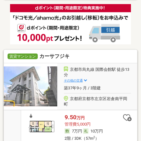
カーサフジキ
賃貸マンション
京都市烏丸線 国際会館駅 徒歩13
分
その他の交通
築37年9ヶ月 / 3階建
京都府京都市左京区岩倉南平岡
町
9.50
万円
管理費5,000円
7万円
10万円
2
2階 / 3DK（57m
）