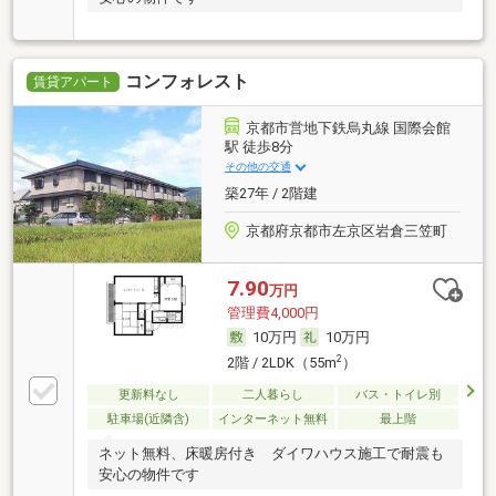
コンフォレスト
賃貸アパート
京都市営地下鉄烏丸線 国際会館
駅 徒歩8分
その他の交通
築27年 / 2階建
京都府京都市左京区岩倉三笠町
7.90
万円
管理費4,000円
10万円
10万円
2
2階 / 2LDK（55m
）
更新料なし
二人暮らし
バス・トイレ別
駐車場(近隣含)
インターネット無料
最上階
ネット無料、床暖房付き ダイワハウス施工で耐震も
安心の物件です