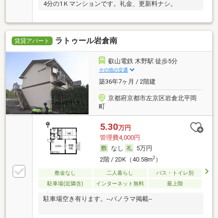
4分の1Ｋマンションです。礼金、更新料ナシ。
ラトゥール岩倉南
賃貸アパート
叡山電鉄 木野駅 徒歩5分
その他の交通
築36年7ヶ月 / 2階建
京都府京都市左京区岩倉北平岡
町
5.30
万円
管理費4,000円
なし
5万円
2
2階 / 2DK（40.58m
）
敷金なし
二人暮らし
バス・トイレ別
駐車場(近隣含)
インターネット無料
最上階
駐車場空き有ります。--パノラマ掲載--