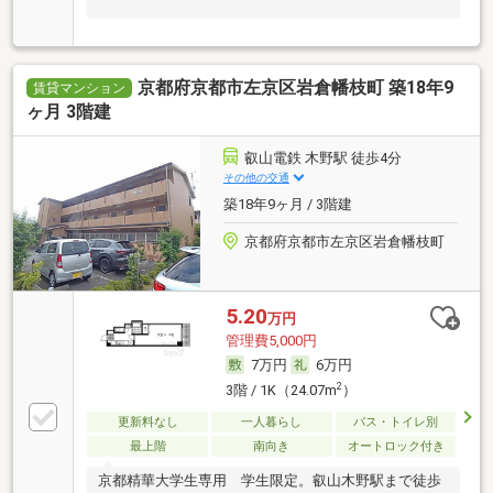
京都府京都市左京区岩倉幡枝町 築18年9
賃貸マンション
ヶ月 3階建
叡山電鉄 木野駅 徒歩4分
その他の交通
築18年9ヶ月 / 3階建
京都府京都市左京区岩倉幡枝町
5.20
万円
管理費5,000円
7万円
6万円
2
3階 / 1K（24.07m
）
更新料なし
一人暮らし
バス・トイレ別
最上階
南向き
オートロック付き
京都精華大学生専用 学生限定。叡山木野駅まで徒歩