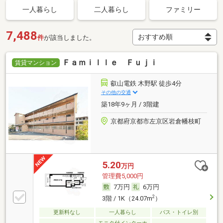
一人暮らし
二人暮らし
ファミリー
7,488
件
が該当しました。
Ｆａｍｉｌｌｅ Ｆｕｊｉ
賃貸マンション
叡山電鉄 木野駅 徒歩4分
その他の交通
築18年9ヶ月 / 3階建
京都府京都市左京区岩倉幡枝町
5.20
万円
管理費5,000円
7万円
6万円
2
3階 / 1K（24.07m
）
更新料なし
一人暮らし
バス・トイレ別