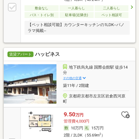
敷金なし
一人暮らし
二人暮らし
バス・トイレ別
駐車場(近隣含)
ペット相談可
【ペット相談可能】カウンターキッチンの1LDK--パノ
ラマ掲載--
ハッピネス
賃貸アパート
地下鉄烏丸線 国際会館駅 徒歩14
分
その他の交通
築11年 / 2階建
京都府京都市左京区岩倉西河原
町
9.50
万円
管理費4,000円
10万円
15万円
2
2階 / 2LDK（55.69m
）