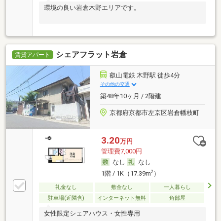
環境の良い岩倉木野エリアです。
シェアフラット岩倉
賃貸アパート
叡山電鉄 木野駅 徒歩4分
その他の交通
築48年10ヶ月 / 2階建
京都府京都市左京区岩倉幡枝町
3.20
万円
管理費7,000円
なし
なし
2
1階 / 1K（17.39m
）
礼金なし
敷金なし
一人暮らし
駐車場(近隣含)
インターネット無料
角部屋
女性限定シェアハウス・女性専用