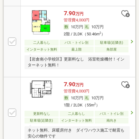
7.90
万円
管理費4,000円
10万円
10万円
2
2階 / 2LDK（50.46m
）
二人暮らし
バス・トイレ別
駐車場(近隣含)
インターネット無料
最上階
角部屋
【岩倉南小学校区】更新料なし 浴室乾燥機付！イン
ターネット無料！
7.90
万円
管理費4,000円
10万円
10万円
2
1階 / 2LDK（55m
）
更新料なし
二人暮らし
バス・トイレ別
駐車場(近隣含)
インターネット無料
南向き
ネット無料、床暖房付き ダイワハウス施工で耐震も
安心の物件です