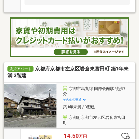
京都府京都市左京区岩倉東宮田町 築1年未
賃貸アパート
満 3階建
京都市烏丸線 国際会館駅 徒歩7
分
その他の交通
築1年未満 / 3階建
京都府京都市左京区岩倉東宮田
町
14.50
万円