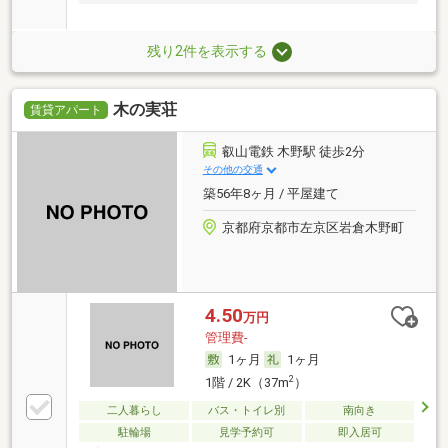
残り2件を表示する
木の実荘
賃貸アパート
叡山電鉄 木野駅 徒歩2分
その他の交通
築56年8ヶ月 / 平屋建て
京都府京都市左京区岩倉木野町
4.50
万円
管理費-
1ヶ月
1ヶ月
2
1階 / 2K（37m
）
二人暮らし
バス・トイレ別
南向き
駐輪場
見学予約可
即入居可