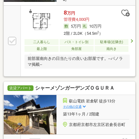
8
万円
管理費4,000円
5万円
10万円
2
2階 / 2LDK（54.5m
）
二人暮らし
バス・トイレ別
駐車場(近隣含)
最上階
角部屋
南向き
前部屋南向きの日当たりの良いお部屋です。--パノラ
マ掲載--
シャーメゾンガーデンズＯＧＵＲＡ
賃貸アパート
叡山電鉄 岩倉駅 徒歩13分
その他の交通
築13年1ヶ月 / 2階建
京都府京都市左京区岩倉長谷町