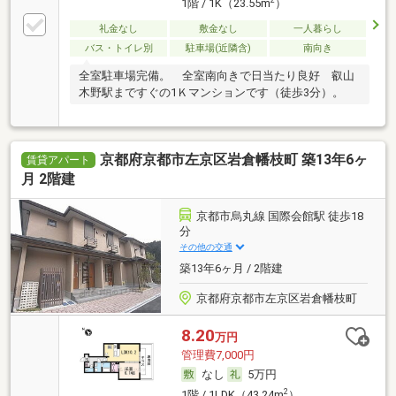
2
1階 / 1K（23.55m
）
礼金なし
敷金なし
一人暮らし
バス・トイレ別
駐車場(近隣含)
南向き
全室駐車場完備。 全室南向きで日当たり良好 叡山
木野駅まですぐの1Ｋマンションです（徒歩3分）。
京都府京都市左京区岩倉幡枝町 築13年6ヶ
賃貸アパート
月 2階建
京都市烏丸線 国際会館駅 徒歩18
分
その他の交通
築13年6ヶ月 / 2階建
京都府京都市左京区岩倉幡枝町
8.20
万円
管理費7,000円
なし
5万円
2
1階 / 1LDK（43.24m
）