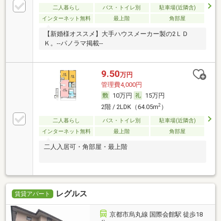
二人暮らし
バス・トイレ別
駐車場(近隣含)
インターネット無料
最上階
角部屋
【新婚様オススメ】大手ハウスメーカー製の2ＬＤ
Ｋ。--パノラマ掲載--
9.50
万円
管理費4,000円
10万円
15万円
2
2階 / 2LDK（64.05m
）
二人暮らし
バス・トイレ別
駐車場(近隣含)
インターネット無料
最上階
角部屋
二人入居可・角部屋・最上階
レグルス
賃貸アパート
京都市烏丸線 国際会館駅 徒歩18