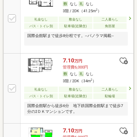
なし
なし
2
3階 / 2DK（41.25m
）
礼金なし
敷金なし
二人暮らし
バス・トイレ別
駐車場(近隣含)
角部屋
国際会館駅まで徒歩8分程です。--パノラマ掲載--
7.10
万円
管理費6,000円
なし
なし
2
3階 / 2DK（34m
）
礼金なし
敷金なし
二人暮らし
バス・トイレ別
駐車場(近隣含)
駐輪場
国際会館駅から徒歩6分 地下鉄国際会館駅まで徒歩7
分の2ＤＫマンションです。
7.10
万円