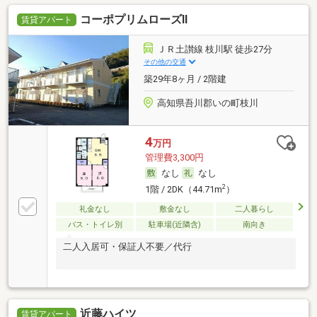
コーポプリムローズⅡ
賃貸アパート
ＪＲ土讃線 枝川駅 徒歩27分
その他の交通
築29年8ヶ月 / 2階建
高知県吾川郡いの町枝川
4
万円
管理費3,300円
なし
なし
2
1階 / 2DK（44.71m
）
礼金なし
敷金なし
二人暮らし
バス・トイレ別
駐車場(近隣含)
南向き
二人入居可・保証人不要／代行
近藤ハイツ
賃貸アパート