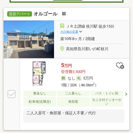
オルゴール Ⅲ
賃貸アパート
ＪＲ土讃線 枝川駅 徒歩15分
その他の交通
築10年8ヶ月 / 2階建
高知県吾川郡いの町枝川
5
万円
管理費3,500円
なし
5万円
2
1階 / 2DK（46.06m
）
敷金なし
二人暮らし
バス・トイレ別
モニタ付インターホ
駐車場(近隣含)
角部屋
ン
二人入居可・角部屋・保証人不要／代行