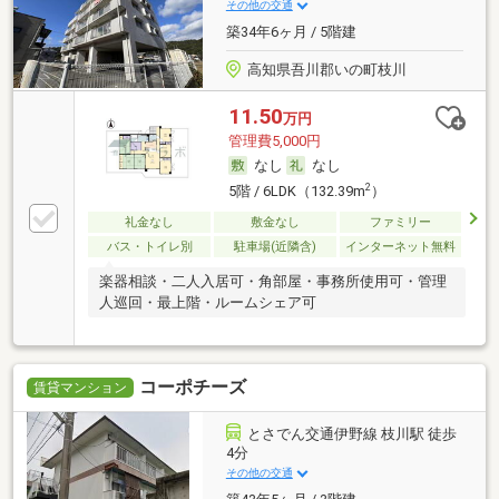
その他の交通
築34年6ヶ月 / 5階建
高知県吾川郡いの町枝川
11.50
万円
管理費5,000円
なし
なし
2
5階 / 6LDK（132.39m
）
礼金なし
敷金なし
ファミリー
バス・トイレ別
駐車場(近隣含)
インターネット無料
楽器相談・二人入居可・角部屋・事務所使用可・管理
人巡回・最上階・ルームシェア可
コーポチーズ
賃貸マンション
とさでん交通伊野線 枝川駅 徒歩
4分
その他の交通