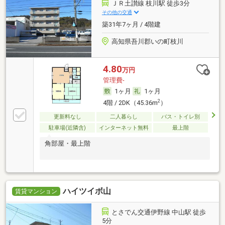
ＪＲ土讃線 枝川駅 徒歩3分
その他の交通
築31年7ヶ月 / 4階建
高知県吾川郡いの町枝川
4.80
万円
管理費-
1ヶ月
1ヶ月
2
4階 / 2DK（45.36m
）
更新料なし
二人暮らし
バス・トイレ別
駐車場(近隣含)
インターネット無料
最上階
角部屋・最上階
ハイツイボ山
賃貸マンション
とさでん交通伊野線 中山駅 徒歩
5分