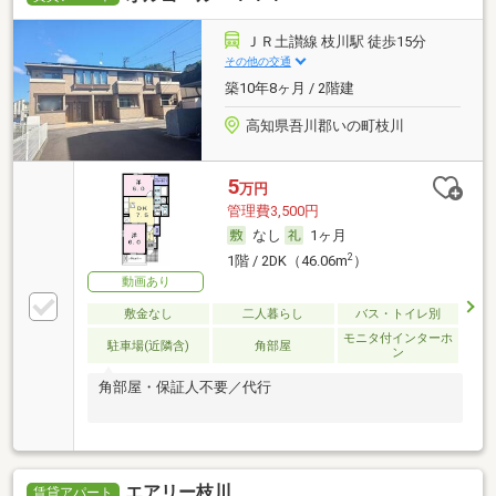
ＪＲ土讃線 枝川駅 徒歩15分
その他の交通
築10年8ヶ月 / 2階建
高知県吾川郡いの町枝川
5
万円
管理費3,500円
なし
1ヶ月
2
1階 / 2DK（46.06m
）
動画あり
敷金なし
二人暮らし
バス・トイレ別
モニタ付インターホ
駐車場(近隣含)
角部屋
ン
角部屋・保証人不要／代行
エアリー枝川
賃貸アパート