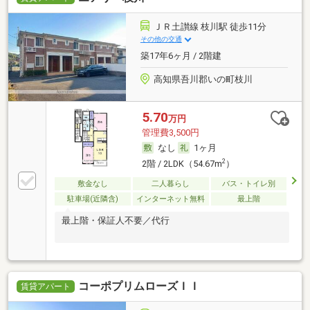
ＪＲ土讃線 枝川駅 徒歩11分
その他の交通
築17年6ヶ月 / 2階建
高知県吾川郡いの町枝川
5.70
万円
管理費3,500円
なし
1ヶ月
2
2階 / 2LDK（54.67m
）
敷金なし
二人暮らし
バス・トイレ別
駐車場(近隣含)
インターネット無料
最上階
最上階・保証人不要／代行
コーポプリムローズＩＩ
賃貸アパート