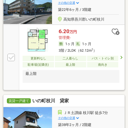
その他の交通
築22年6ヶ月 / 3階建
高知県吾川郡いの町枝川
6.20
万円
管理費-
1ヶ月
1ヶ月
2
3階 / 2LDK（62.12m
）
更新料なし
二人暮らし
バス・トイレ別
駐車場(近隣含)
最上階
南向き
最上階
いの町枝川 貸家
賃貸一戸建て
ＪＲ土讃線 枝川駅 徒歩7分
その他の交通
築38年2ヶ月 / 2階建