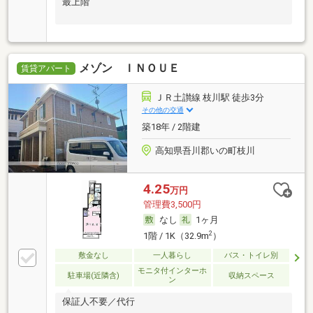
最上階
メゾン ＩＮＯＵＥ
賃貸アパート
ＪＲ土讃線 枝川駅 徒歩3分
その他の交通
築18年 / 2階建
高知県吾川郡いの町枝川
4.25
万円
管理費3,500円
なし
1ヶ月
2
1階 / 1K（32.9m
）
敷金なし
一人暮らし
バス・トイレ別
モニタ付インターホ
駐車場(近隣含)
収納スペース
ン
保証人不要／代行