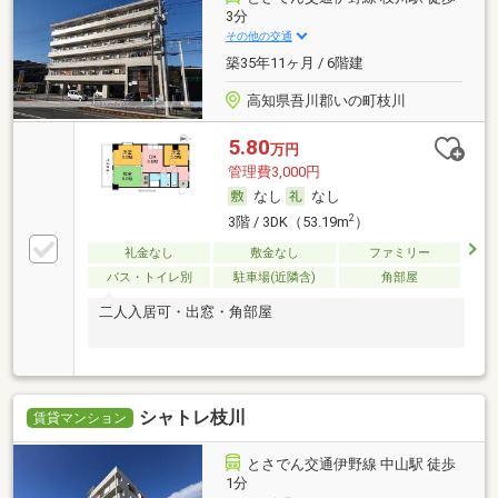
3分
その他の交通
築35年11ヶ月 / 6階建
高知県吾川郡いの町枝川
5.80
万円
管理費3,000円
なし
なし
2
3階 / 3DK（53.19m
）
礼金なし
敷金なし
ファミリー
バス・トイレ別
駐車場(近隣含)
角部屋
二人入居可・出窓・角部屋
シャトレ枝川
賃貸マンション
とさでん交通伊野線 中山駅 徒歩
1分