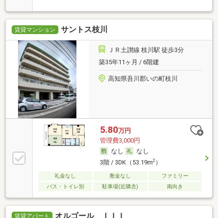
サントス枝川
賃貸マンション
ＪＲ土讃線 枝川駅 徒歩3分
築35年11ヶ月 / 6階建
高知県吾川郡いの町枝川
5.80
万円
管理費3,000円
なし
なし
2
3階 / 3DK（53.19m
）
礼金なし
敷金なし
ファミリー
バス・トイレ別
駐車場(近隣含)
南向き
オルゴール ＩＩＩ
賃貸アパート