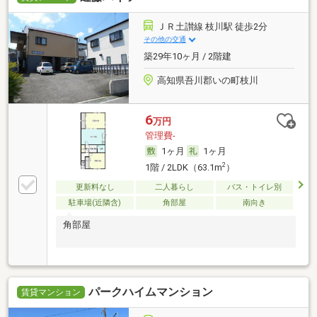
ＪＲ土讃線 枝川駅 徒歩2分
その他の交通
築29年10ヶ月 / 2階建
高知県吾川郡いの町枝川
6
万円
管理費-
1ヶ月
1ヶ月
2
1階 / 2LDK（63.1m
）
更新料なし
二人暮らし
バス・トイレ別
駐車場(近隣含)
角部屋
南向き
角部屋
パークハイムマンション
賃貸マンション