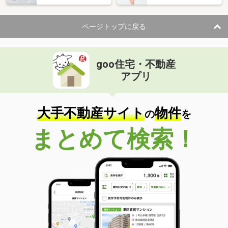
ページトップに戻る
goo住宅・不動産
アプリ
大手不動産サイト
物件
の
を
まとめて検索！