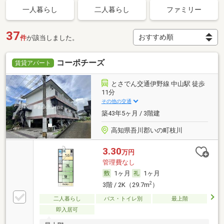
一人暮らし
二人暮らし
ファミリー
37
件
が該当しました。
コーポチーズ
賃貸アパート
とさでん交通伊野線 中山駅 徒歩
11分
その他の交通
築43年5ヶ月 / 3階建
高知県吾川郡いの町枝川
3.30
万円
管理費なし
1ヶ月
1ヶ月
2
3階 / 2K（29.7m
）
二人暮らし
バス・トイレ別
最上階
即入居可