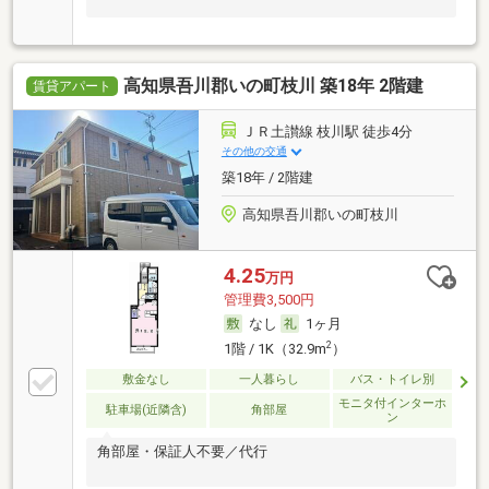
高知県吾川郡いの町枝川 築18年 2階建
賃貸アパート
ＪＲ土讃線 枝川駅 徒歩4分
その他の交通
築18年 / 2階建
高知県吾川郡いの町枝川
4.25
万円
管理費3,500円
なし
1ヶ月
2
1階 / 1K（32.9m
）
敷金なし
一人暮らし
バス・トイレ別
モニタ付インターホ
駐車場(近隣含)
角部屋
ン
角部屋・保証人不要／代行