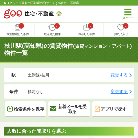
NTTグループ運営の不動産総合サイト goo住宅・不動産
1
0
0
0
最近検索した条件
最近見た物件
保存した条件
お気に入り
枝川駅(高知県)の賃貸物件
(賃貸マンション・アパート)
物件一覧
駅
変更する
土讃線/枝川
条件
変更する
指定なし
新着メールを受
検索条件を保存
アプリで探す
取る
人数に合った間取りを選ぶ