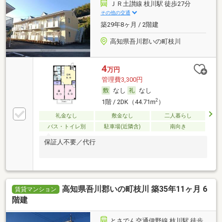
ＪＲ土讃線 枝川駅 徒歩27分
その他の交通
築29年8ヶ月 / 2階建
高知県吾川郡いの町枝川
4
万円
管理費3,300円
なし
なし
2
1階 / 2DK（44.71m
）
礼金なし
敷金なし
二人暮らし
バス・トイレ別
駐車場(近隣含)
南向き
保証人不要／代行
高知県吾川郡いの町枝川 築35年11ヶ月 6
賃貸マンション
階建
とさでん交通伊野線 枝川駅 徒歩