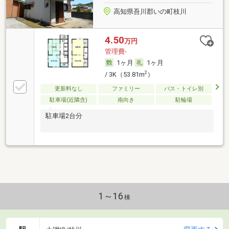
高知県吾川郡いの町枝川
4.50
万円
管理費-
1ヶ月
1ヶ月
2
/ 3K（53.81m
）
更新料なし
ファミリー
バス・トイレ別
駐車場(近隣含)
南向き
駐輪場
駐車場2台分
1～16
棟