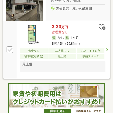
築43年5ヶ月 / 3階建
高知県吾川郡いの町枝川
3.30
万円
管理費なし
なし
1ヶ月
2
3階 / 2K（29.81m
）
敷金なし
二人暮らし
バス・トイレ別
駐車場(近隣含)
最上階
収納スペース
最上階