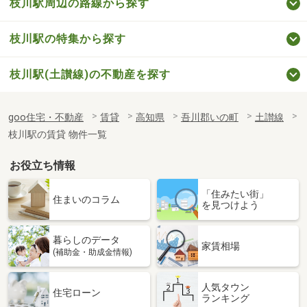
枝川駅周辺の路線から探す
枝川駅の特集から探す
枝川駅(土讃線)の不動産を探す
goo住宅・不動産
賃貸
高知県
吾川郡いの町
土讃線
枝川駅の賃貸 物件一覧
お役立ち情報
「住みたい街」
住まいのコラム
を見つけよう
暮らしのデータ
家賃相場
(補助金・助成金情報)
人気タウン
住宅ローン
ランキング