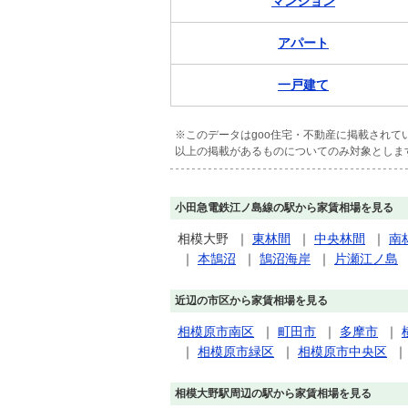
マンション
アパート
一戸建て
※このデータはgoo住宅・不動産に掲載され
以上の掲載があるものについてのみ対象としま
小田急電鉄江ノ島線の駅から家賃相場を見る
相模大野
｜
東林間
｜
中央林間
｜
南
｜
本鵠沼
｜
鵠沼海岸
｜
片瀬江ノ島
近辺の市区から家賃相場を見る
相模原市南区
｜
町田市
｜
多摩市
｜
｜
相模原市緑区
｜
相模原市中央区
相模大野駅周辺の駅から家賃相場を見る