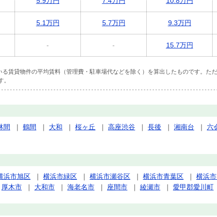
5.9万円
7.4万円
10.8万円
5.1万円
5.7万円
9.3万円
-
-
15.7万円
ている賃貸物件の平均賃料（管理費・駐車場代などを除く）を算出したものです。ただ
す。
林間
｜
鶴間
｜
大和
｜
桜ヶ丘
｜
高座渋谷
｜
長後
｜
湘南台
｜
六
横浜市旭区
｜
横浜市緑区
｜
横浜市瀬谷区
｜
横浜市青葉区
｜
横浜市
｜
厚木市
｜
大和市
｜
海老名市
｜
座間市
｜
綾瀬市
｜
愛甲郡愛川町