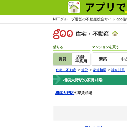
NTTグループ運営の不動産総合サイト goo
借りる
マンションを買う
店舗･
賃貸
新築
中
事業用
住宅・不動産
>
賃貸
>
家賃相場
>
神奈川県
相模大野駅の家賃相場
相模大野駅
の家賃相場