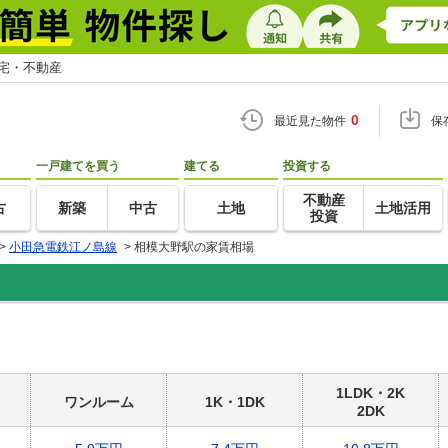
住宅・不動産
0
最近見た物件
保
一戸建てを買う
建てる
投資する
不動産
古
新築
中古
土地
土地活用
投資
>
小田急電鉄江ノ島線
>
相模大野駅の家賃相場
1LDK・2K
ワンルーム
1K・1DK
2DK