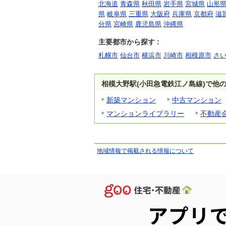
北海道
青森県
秋田県
岩手県
宮城県
山形
県
岐阜県
三重県
大阪府
兵庫県
京都府
滋
分県
宮崎県
鹿児島県
沖縄県
主要都市から探す :
札幌市
仙台市
横浜市
川崎市
相模原市
さ
相模大野駅(小田急電鉄江ノ島線)で他
新築マンション
中古マンション
マンションライブラリー
不動産
地域情報で掲載される情報について