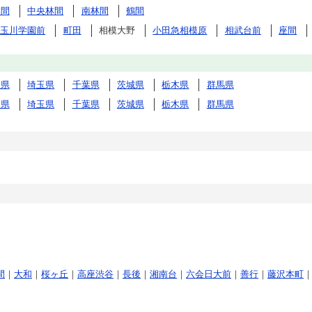
林間
中央林間
南林間
鶴間
玉川学園前
町田
相模大野
小田急相模原
相武台前
座間
川県
埼玉県
千葉県
茨城県
栃木県
群馬県
川県
埼玉県
千葉県
茨城県
栃木県
群馬県
間
｜
大和
｜
桜ヶ丘
｜
高座渋谷
｜
長後
｜
湘南台
｜
六会日大前
｜
善行
｜
藤沢本町