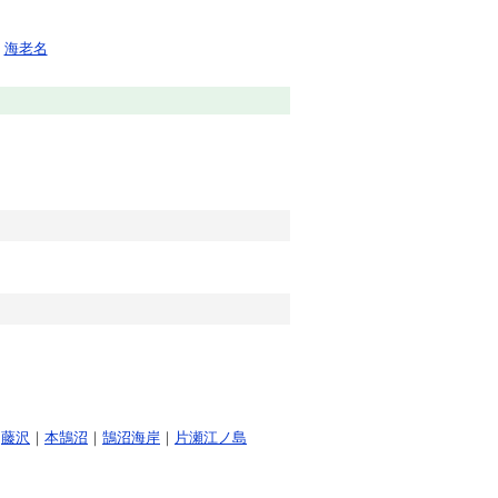
海老名
｜
藤沢
｜
本鵠沼
｜
鵠沼海岸
｜
片瀬江ノ島