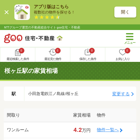
アプリ版はこちら
開く
複数社の物件を探せる！
NTTグループ運営の不動産総合サイト goo住宅・不動産
0
0
0
0
最近検索した条件
最近見た物件
保存した条件
お気に入り
桜ヶ丘駅の家賃相場
駅
変更する
小田急電鉄江ノ島線/桜ヶ丘
間取り
家賃相場
物件
4.2
ワンルーム
物件一覧へ
万円