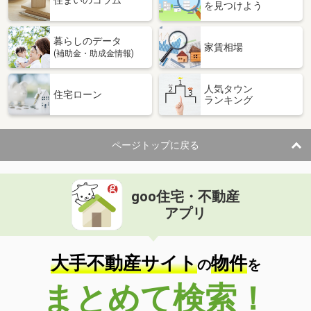
住まいのコラム
を見つけよう
暮らしのデータ
家賃相場
(補助金・助成金情報)
人気タウン
住宅ローン
ランキング
ページトップに戻る
goo住宅・不動産
アプリ
大手不動産サイト
物件
の
を
まとめて検索！