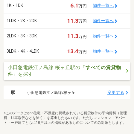
6.1
1K・1DK
物件一覧へ
万円
11.3
1LDK・2K・2DK
物件一覧へ
万円
11.3
2LDK・3K・3DK
物件一覧へ
万円
13.4
3LDK・4K・4LDK
物件一覧へ
万円
小田急電鉄江ノ島線 桜ヶ丘駅の「
すべての賃貸物
件
」を探す
駅
変更する
小田急電鉄江ノ島線/桜ヶ丘
※このデータはgoo住宅・不動産に掲載されている賃貸物件の平均賃料（管理
費・駐車場代などを除く）を算出したものです。ただしマンション・アパー
ト・一戸建てともに10戸以上の掲載があるものについてのみ対象とします。