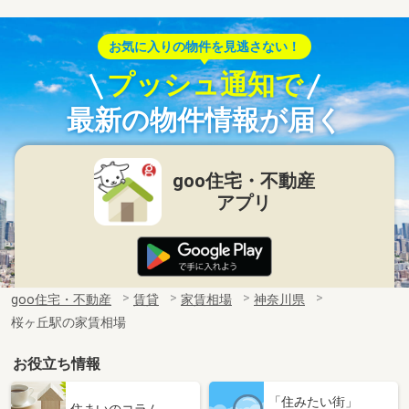
お気に入りの物件を見逃さない！
プッシュ通知で
最新の物件情報が届く
goo住宅・不動産
アプリ
goo住宅・不動産
賃貸
家賃相場
神奈川県
桜ヶ丘駅の家賃相場
お役立ち情報
「住みたい街」