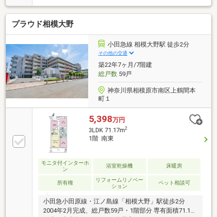
ズアリーナなど、大規模ならではの共用施設が充実
♪■《充実のセキュリティ》24時間オンライン警備＆ダ
プラウド相模大野
ブルオートロック～安心のタワー邸宅♪■当日OKの見学
予約は【0120-806013】へ【提携住宅ローン】 ●大手
都市銀行 ●変動金利 年0.73％●保証料０円 疾病保証
小田急線 相模大野駅 徒歩2分
付き話題のauじぶん銀行 利用可 たくさんのお客様か
その他の交通
らのお言葉に感謝してこれからも楽しく素敵なお家探
築22年7ヶ月/7階建
しをお約束します。いつでもお客様のお問合せをお待
総戸数
59戸
ちしております☆☆
神奈川県相模原市南区上鶴間本
町１
5,398
万円
2
3LDK 71.17m
1階 南東
モニタ付インターホ
浴室乾燥機
床暖房
ン
リフォームリノベー
所有権
ペット相談可
ション
小田急小田原線・江ノ島線「相模大野」駅徒歩2分
2004年2月完成、総戸数59戸・1階部分 専有面積71.17