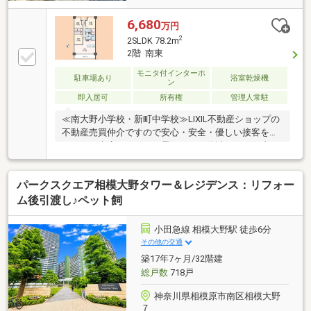
6,680
万円
2
2SLDK 78.2m
2階 南東
モニタ付インターホ
駐車場あり
浴室乾燥機
ン
即入居可
所有権
管理人常駐
≪南大野小学校・新町中学校≫LIXIL不動産ショップの
不動産売買仲介ですので安心・安全・優しい接客を楽
しみにご来店頂ければと思います。他社さんとの違い
をご堪能下さい。～～～～～～～～～～～～～～～～
～～～～～インターネット、チラシなどに掲載できな
パークスクエア相模大野タワー＆レジデンス：リフォー
い物件や未公開物件・自社物件も多数ございます。物
件情報等はコチラまでTEL：046-244-3815～～～～～
ム後引渡し♪ペット飼
～～～～～～～～～～～～～～～～
小田急線 相模大野駅 徒歩6分
その他の交通
築17年7ヶ月/32階建
総戸数
718戸
神奈川県相模原市南区相模大野
７