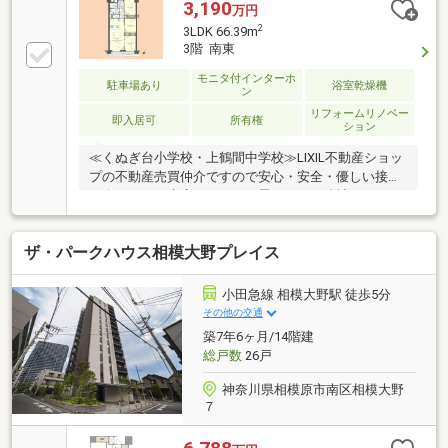
3,190
万円
2
3LDK 66.39m
3階 南東
モニタ付インターホ
駐車場あり
浴室乾燥機
ン
リフォームリノベー
即入居可
所有権
ション
≪くぬぎ台小学校・上鶴間中学校≫LIXIL不動産ショッ
プの不動産売買仲介ですので安心・安全・優しい接客
を楽しみにご来店頂ければと思います。他社さんとの
違いをご堪能下さい。～～～～～～～～～～～～～～
～～～～～～～インターネット、チラシなどに掲載で
ザ・パークハウス相模大野プレイス
きない物件や未公開物件・自社物件も多数ございま
す。物件情報等はコチラまでTEL：046-244-3815～～
～～～～～～～～～～～～～～～～～～～
小田急線 相模大野駅 徒歩5分
その他の交通
築7年6ヶ月/14階建
総戸数
26戸
神奈川県相模原市南区相模大野
７