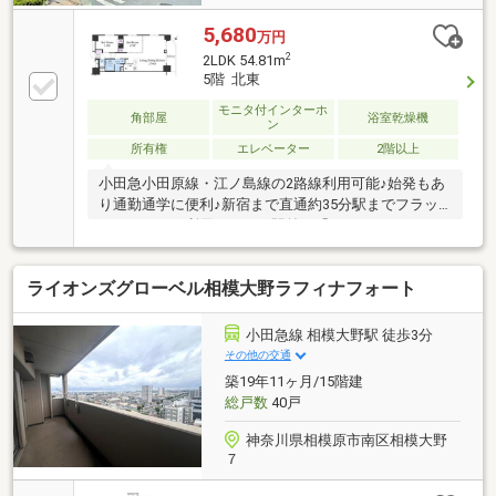
5,680
万円
2
2LDK 54.81m
5階 北東
モニタ付インターホ
角部屋
浴室乾燥機
ン
所有権
エレベーター
2階以上
小田急小田原線・江ノ島線の2路線利用可能♪始発もあ
り通勤通学に便利♪新宿まで直通約35分駅までフラッ
トアクセスで利用できます駅前に「ステーションスク
エア」「ボーノ相模大野」などの大型商業施設あり生
活利便性の高いエリアです☆▼物件POINT▽・食器洗
ライオンズグローベル相模大野ラフィナフォート
浄乾燥機有・ガラス仕切り（油ハネを抑えられま
す）・ラウンド浴槽・温水洗浄便座有・AED完備・電
気式床暖房有・ペット飼育可（細則有）
小田急線 相模大野駅 徒歩3分
その他の交通
築19年11ヶ月/15階建
総戸数
40戸
神奈川県相模原市南区相模大野
７