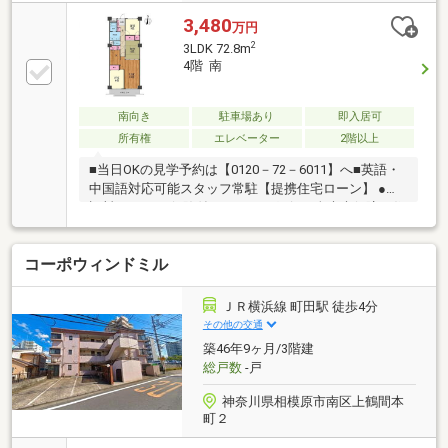
3,480
万円
2
3LDK 72.8m
4階 南
南向き
駐車場あり
即入居可
所有権
エレベーター
2階以上
■当日OKの見学予約は【0120－72－6011】へ■英語・
中国語対応可能スタッフ常駐【提携住宅ローン】 ●保
証料０円 がん保険付のauじぶん銀行＆全疾病保障の住
信SBIネット銀行 利用可期間40年 変動金利0.575%
（審査条件有り）も利用可能たくさんのお客様からの
コーポウィンドミル
お言葉に感謝してこれからも楽しく素敵なお家探しを
お約束します。お家探しを始めてみようと思われたら
まずは、お気軽に東宝ハウス町田に相談してみません
ＪＲ横浜線 町田駅 徒歩4分
か？何も決まっていなくて大丈夫！まずはお客様の夢
その他の交通
をお聞かせください！お問合せをお待ちしております
築46年9ヶ月/3階建
☆☆
総戸数
-戸
神奈川県相模原市南区上鶴間本
町２