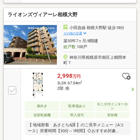
の好立地♪□駐車場専用使用権1台分あります♪□ペット
可物件♪（室内で飼育する犬又は猫1頭まで）【創業42
ライオンズヴィアーレ相模大野
周年の実績】この地域に特化して42年間の実績がある
からこその、物件情報があります。スタッフ40名でお
客様がご覧になったことのない情報を多数ご用意して
小田急線 相模大野駅 徒歩18分
おります。※自己資金を使いたくない※現在、他のロー
その他の交通
ンを組んでいるけど大丈夫かな等お気軽に下記までご
築30年7ヶ月/8階建
連絡ください。☆フリーダイヤル：0120-12-7417
総戸数
100戸
神奈川県相模原市南区上鶴間本
町７
2,998
万円
2
3LDK 67.04m
2階 南
モニタ付インターホ
南向き
駐車場あり
ン
浴室乾燥機
即入居可
所有権
【 地域密着 あさとち6課 】のご見学メニュー［Aコ
ース］所要時間【30分～1時間】◇おすすめ対象
者・・・「お目当ての物件だけ見てみたい！」という