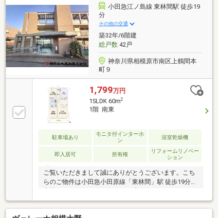
小田急江ノ島線 東林間駅 徒歩19
分
その他の交通
築32年/6階建
総戸数
42戸
神奈川県相模原市南区上鶴間本
町９
1,799
万円
2
1SLDK 60m
1階 南東
モニタ付インターホ
駐車場あり
浴室乾燥機
ン
リフォームリノベー
即入居可
所有権
ション
ご覧いただきまして誠にありがとうございます。こち
らのご物件は小田急小田原線「東林間」駅 徒歩19分の
立地にございます。リフォーム済マンション。2SLDK
の間取りです。スーパー、コンビニが徒歩圏内でお買
い物施設も充実。国道16号線へのアクセスも便利。新