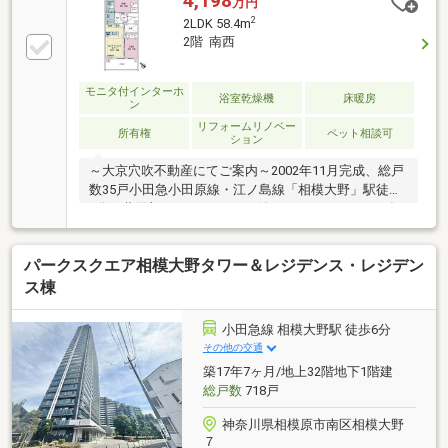
4,198
万円
2
2LDK 58.4m
2階 南西
モニタ付インターホ
浴室乾燥機
床暖房
ン
リフォームリノベー
所有権
ペット相談可
ション
～大京穴吹不動産にてご案内～2002年11月完成、総戸
数35戸小田急小田原線・江ノ島線「相模大野」駅徒歩
6分～共用部～・TVモニター付きオートロック・不在
時に便利な宅配ボックス・ペット飼育可（飼育細則に
よる制限有）・敷地内駐車場100%確保～専有部～・専
パークスクエア相模大野タワー＆レジデンス・レジデン
有面積58.40平米・南西向き1LDK・リビングにTES式
温水床暖房・カウンターキッチン、備え付けの食器
ス棟
棚・1418サイズ浴室能、浴室換気乾燥機付き・遮音性
に優れた二重床・二重天井～リノベーション内容～シ
小田急線 相模大野駅 徒歩6分
ステムキッチン・ユニットバス交換洗面化粧台・トイ
その他の交通
レ・建具交換全フローリング・全クロス張替 等
築17年7ヶ月/地上32階地下1階建
総戸数
718戸
神奈川県相模原市南区相模大野
７