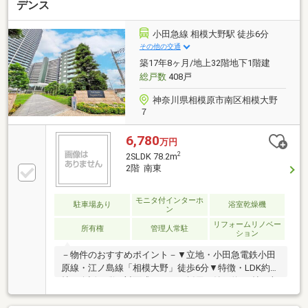
デンス
小田急線 相模大野駅 徒歩6分
その他の交通
築17年8ヶ月/地上32階地下1階建
総戸数
408戸
神奈川県相模原市南区相模大野
７
6,780
万円
2
2SLDK 78.2m
2階 南東
モニタ付インターホ
駐車場あり
浴室乾燥機
ン
リフォームリノベー
所有権
管理人常駐
ション
－物件のおすすめポイント－▼立地・小田急電鉄小田
原線・江ノ島線「相模大野」徒歩6分▼特徴・LDK約14
帖、会話が弾む対面式キッチン採用・納戸約4.9帖は収
納付、多用途に活用可能・WIC等、室内随所に収納を
確保・ペット飼育可能(細則有)▼2026年6月室内リフォ