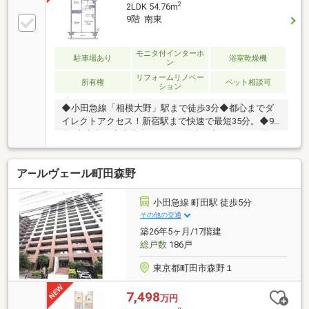
2
2LDK 54.76m
9階 南東
モニタ付インターホ
駐車場あり
浴室乾燥機
ン
リフォームリノベー
所有権
ペット相談可
ション
◆小田急線「相模大野」駅まで徒歩3分◆都心までダ
イレクトアクセス！新宿駅まで快速で最短35分。◆9
階×南東向き◆南東向きにつき陽当り良好。また9階に
つき眺望良好です♪◆新規リフォーム◆内装を一新し
た綺麗な住まいで、気持ちよく新生活を始められま
ア―ルヴェール町田森野
す。◆全居室収納つき◆クローゼット完備。ウォーク
インクローゼットもありお部屋をすっきりお使いいた
だけます。◆充実した設備仕様◆エレベーター、オー
小田急線 町田駅 徒歩5分
トロック、宅配ボックス、敷地内ごみ置き場食洗機
その他の交通
付、モニター付きインターホン、水栓一体型浄水器、
築26年5ヶ月/17階建
浴室乾燥機 等◆ペット飼育可◆大切なペットと一緒
総戸数
186戸
に暮らせます。（細則有）
東京都町田市森野１
7,498
万円