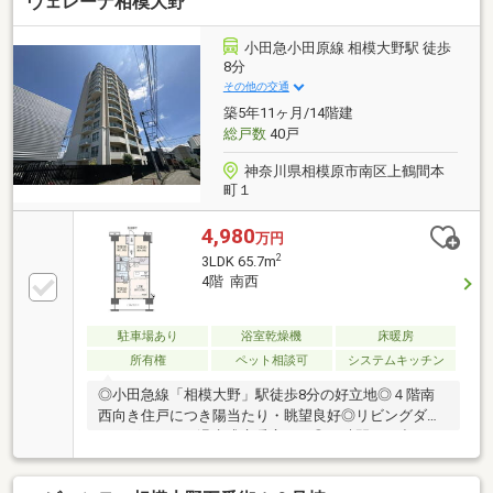
ヴェレーナ相模大野
しいお家で新生活を始めてみませんか？資料請求、ご
内覧予約はお気軽にどうぞ！
小田急小田原線 相模大野駅 徒歩
8分
その他の交通
築5年11ヶ月/14階建
総戸数
40戸
神奈川県相模原市南区上鶴間本
町１
4,980
万円
2
3LDK 65.7m
4階 南西
駐車場あり
浴室乾燥機
床暖房
所有権
ペット相談可
システムキッチン
◎小田急線「相模大野」駅徒歩8分の好立地◎４階南
西向き住戸につき陽当たり・眺望良好◎リビングダイ
ニングにはTES温水式床暖房あり◎24時間ごみ出し可
能【主な設備・仕様】・オートロック ・宅配ボック
ス・セコムセキュリティ・TVモニター付きインターホ