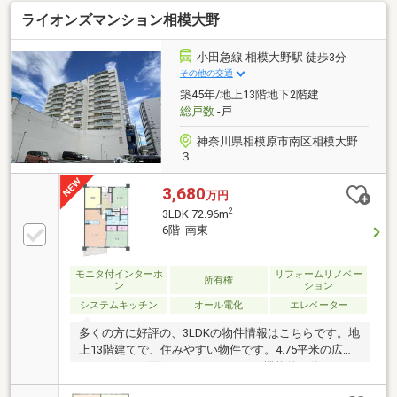
明るい住戸で、快適な毎日をお過ごしいただけます。
ライオンズマンション相模大野
【おすすめポイント】 ■ JR横浜線「町田」駅徒歩2分
の好立地 ■ 小田急小田原線「町田」駅徒歩7分の2沿線
利用可能 ■ 南西向きにつき陽当たり良好 ■ 専有面積
小田急線 相模大野駅 徒歩3分
61.35㎡のゆとりある1SLDK ■ 商業施設やコンビニが
その他の交通
徒歩圏内 ■ 大京分譲「ライオンズマンション」シリー
築45年/地上13階地下2階建
ズ ■ オートロック・エレベーター付きマンション
総戸数
-戸
神奈川県相模原市南区相模大野
３
3,680
万円
2
3LDK 72.96m
6階 南東
モニタ付インターホ
リフォームリノベー
所有権
ン
ション
システムキッチン
オール電化
エレベーター
多くの方に好評の、3LDKの物件情報はこちらです。地
上13階建てで、住みやすい物件です。4.75平米の広さ
のバルコニー面積となっています。機能的で使いやす
いシステムキッチン付きなので、お料理を楽しめま