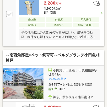
2,280
万円
2
1LDK 59.6m
3階 南東
最上階
角部屋
即入居可
所有権
2階以上
間取り図有り
その他掲載以外の部分の写真が欲しい、建物内の動
画、物件から駅までのアクセス動画などご希望に応じ
て作成しお送り致します！まとめてお問合せ下さい！
今すぐ知りたい！に応えられるように走ります！ご案
内・詳細な資料のご請求などお住まい探しに関わる全
～南西角部屋×ペット飼育可～ベルググランデ小田急相
てを朝日土地建物(株)営業1課にお任せください！
模原
小田急小田原線 小田急相模原駅
徒歩11分
その他の交通
築35年7ヶ月/地上5階地下1階建
総戸数
28戸
神奈川県相模原市南区南台２