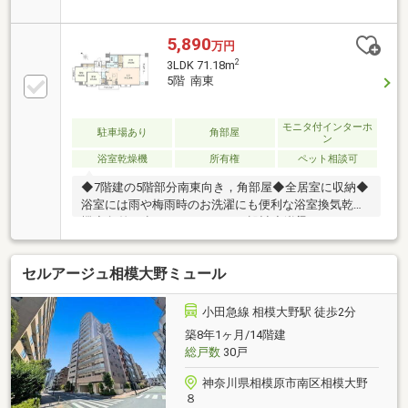
平米・南東向きの3LDK、全居室フローリング・リビン
グダイニングにTES温水式床暖房・食器洗乾燥機、水
栓一体型浄水器・浴室換気乾燥暖房機・ウォークイン
5,890
万円
クロゼット、床下収納・二重床・二重天井、逆梁工
2
3LDK 71.18m
法・ハイサッシ～～～～～～リノベーション内容～～
5階 南東
～～～～ （２０２６年４月完了）システムキ
ッチン・ユニットバス交換洗面化粧台・トイレ・建具
交換全フローリング・全クロス張替 等
モニタ付インターホ
駐車場あり
角部屋
ン
浴室乾燥機
所有権
ペット相談可
◆7階建の5階部分南東向き，角部屋◆全居室に収納◆
浴室には雨や梅雨時のお洗濯にも便利な浴室換気乾燥
機◆段差の少ないフルフラット設計◆逆梁（アウトフ
レーム）工法とハイサッシを採用◆将来のリフォーム
やメンテナンスを容易にする二重床・二重天井構造
セルアージュ相模大野ミュール
小田急線 相模大野駅 徒歩2分
築8年1ヶ月/14階建
総戸数
30戸
神奈川県相模原市南区相模大野
８