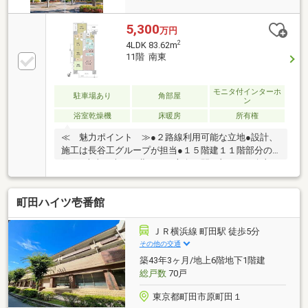
5,300
万円
2
4LDK 83.62m
11階 南東
モニタ付インターホ
駐車場あり
角部屋
ン
浴室乾燥機
床暖房
所有権
≪ 魅力ポイント ≫●２路線利用可能な立地●設計、
施工は長谷工グループが担当●１５階建１１階部分の
住戸●南東、南西、北西と３方向の開口部がある角部
屋●専有面積約８３.６２㎡の４LDKタイプ●各居室に収
納スペースもありファミリーにおすすめな間取●前面
町田ハイツ壱番館
に遮る建物が無い為、陽当り、眺望が良好●LDには調
湿機能を持ち、気になるにおいや有害な物質も低減し
てくれるエコカラットを設置●１４１８サイズのゆと
ＪＲ横浜線 町田駅 徒歩5分
りあるバスルーム●開放的なカウンターキッチンを採
その他の交通
用●生ごみの処理に便利なディスポーザー付●大切なペ
築43年3ヶ月/地上6階地下1階建
ットとお住まい頂けます（細則有）●安心安全なオー
総戸数
70戸
トロックがあります●バストイレ別
東京都町田市原町田１