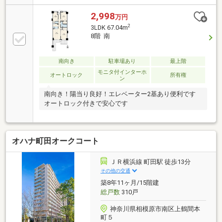
方に最適です(^^)/［Bコース］所要時間【2時間～5時
間】◇おすすめ対象者・・・「本命の物件にあわせ
2,998
万円
て、同条件の物件も比較しながら見学したい！」とい
2
3LDK 67.04m
う方に最適です(^^)/［Cコース］所要時間【5時間～8
8階 南
時間】◇おすすめ対象者・・・「マイホーム探しは今
日が初めて！」という方に最適です(^^)/お住まい探し
がはじめての方に「不動産の基本知識」「住宅ローン
南向き
駐車場あり
最上階
の基本知識」の説明会つきコースお住まい探しは営業
モニタ付インターホ
オートロック
所有権
ン
6課にお任せください！
南向き！陽当り良好！エレベーター2基あり便利です
オートロック付きで安心です
オハナ町田オークコート
ＪＲ横浜線 町田駅 徒歩13分
その他の交通
築8年11ヶ月/15階建
総戸数
310戸
神奈川県相模原市南区上鶴間本
町５