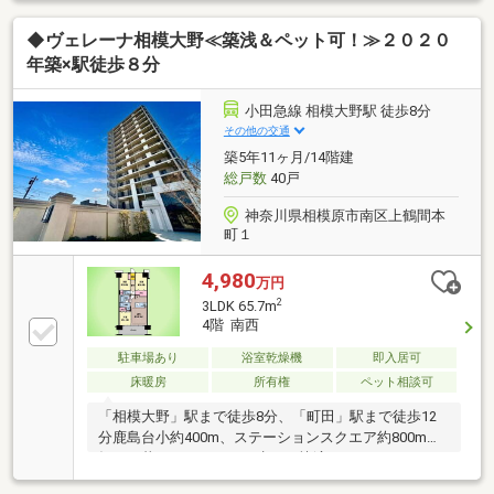
模大野エリア♪・都心へのアクセスと暮らしやすさを
◆ヴェレーナ相模大野≪築浅＆ペット可！≫２０２０
兼ね備えた人気の街♪【創業42周年の実績】この地域
に特化して42年間の実績があるからこその、物件情報
年築×駅徒歩８分
があります。スタッフ40名でお客様がご覧になったこ
とのない情報を多数ご用意しております。※自己資金
小田急線 相模大野駅 徒歩8分
を使いたくない※現在、他のローンを組んでいるけど
その他の交通
大丈夫かな等お気軽に下記までご連絡ください。
築5年11ヶ月/14階建
総戸数
40戸
神奈川県相模原市南区上鶴間本
町１
4,980
万円
2
3LDK 65.7m
4階 南西
駐車場あり
浴室乾燥機
即入居可
床暖房
所有権
ペット相談可
「相模大野」駅まで徒歩8分、「町田」駅まで徒歩12
分鹿島台小約400m、ステーションスクエア約800m。
毎日の暮らしにゆとりを生む、快適ロケーション。・
2020年築の築浅レジデンス・3LDKファミリータイ