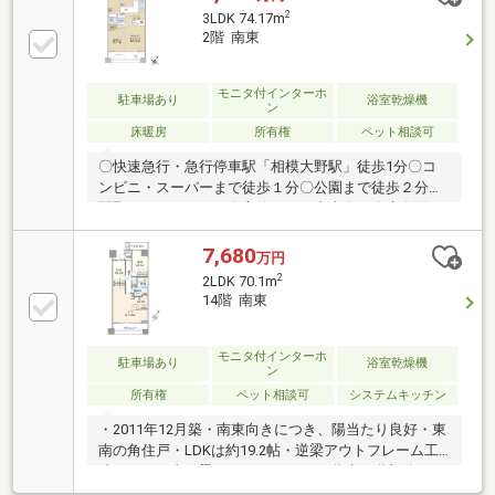
コンロ、浄水器一体型水栓、静音シンク・ミストサウ
2
3LDK 74.17m
ナ付き浴室、浴室換気乾燥暖房機・三面鏡付洗面化粧
2階 南東
台、天板一体型スクエアボウル・約2.2mのハイサッ
シ、断熱性に優れたペアガラス・室内を広く使える逆
梁アウトフレーム工法・ペットと飼育可（細則あ
モニタ付インターホ
駐車場あり
浴室乾燥機
ン
り）・２４時間ゴミ出し可・水回りクリーニング済
床暖房
所有権
ペット相談可
（2026年2月）
〇快速急行・急行停車駅「相模大野駅」徒歩1分〇コ
ンビニ・スーパーまで徒歩１分〇公園まで徒歩２分〇
間取り ：３ＬＤＫ〇方位 ：南東向き〇専有面
積 ：７４．１７㎡
7,680
万円
2
2LDK 70.1m
14階 南東
モニタ付インターホ
駐車場あり
浴室乾燥機
ン
所有権
ペット相談可
システムキッチン
・2011年12月築・南東向きにつき、陽当たり良好・東
南の角住戸・LDKは約19.2帖・逆梁アウトフレーム工
法で、住戸内に梁はありません・15階建14階部分につ
き、眺望良好（約2.2mのハイサッシュ採用） 江ノ島