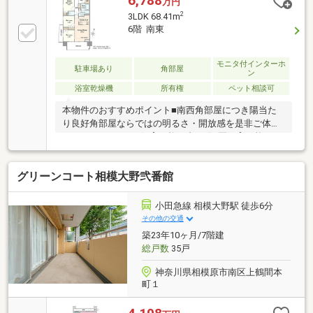
6,788
万円
2
3LDK 68.41m
6階 南東
モニタ付インターホ
駐車場あり
角部屋
ン
浴室乾燥機
所有権
ペット相談可
本物件のおすすめポイント■南西角部屋につき陽当た
り良好角部屋ならではの明るさ・開放感を是非ご体感
ください。■ペット飼育可能（犬・猫2匹飼育可能 細
則有り）■新規一部リフォーム完了済み（2025年8月下
旬完了済み）■全室天井・壁クロス張替え■トイレ本体
グリーンコート相模大野弐番館
新規交換■トイレフロアタイル張替え■ガスコンロ新規
交換■ディスポーザ新規交換■電動給気シャッター新規
交換■給気口新規交換■エアコン内部洗浄■フロアコー
小田急線 相模大野駅 徒歩6分
ティング（LDK、各洋室、廊下）
その他の交通
築23年10ヶ月/7階建
総戸数
35戸
神奈川県相模原市南区上鶴間本
町１