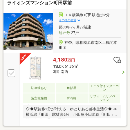
ライオンズマンション町田駅前
急文京1丁目店…約400ｍ（徒歩6分）・業務スーパー相
模大野店…約380ｍ（徒歩5分）・ライフ相模大野駅前
店…約700ｍ（徒歩9分）・Odakyu-OX相模大野店…約
ＪＲ横浜線 町田駅 徒歩2分
640ｍ（徒歩8分）・相模大野中央公園…約220ｍ（徒歩
その他の交通
3分）・谷口台小学校…約720ｍ（徒歩9分）・大野南中
築30年7ヶ月/7階建
学校…約520ｍ（徒歩7分）
総戸数
27戸
神奈川県相模原市南区上鶴間本
町３
4,180
万円
2
1SLDK 61.35m
3階 南西
モニタ付インターホ
駐車場あり
角部屋
ン
リフォームリノベー
浴室乾燥機
所有権
ション
◇◆駅徒歩2分が叶える、ゆとりある都市生活◇◆ JR
横浜線「町田」駅徒歩2分、小田急小田原線「町田」
駅徒歩5分。通勤・通学はもちろん、ショッピングや
グルメも身近に揃う利便性豊かな住環境。南西向きの