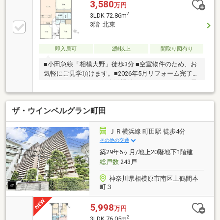
す。オール電化住宅は自然にも優しく、エコな生活を
3,580
万円
お求めの方に優しくなっています。入浴時間を気にす
2
3LDK 72.86m
る必要のない追焚機能のある浴室です。快適な生活の
3階 北東
ために設計された中古マンションです。
即入居可
2階以上
間取り図有り
■小田急線「相模大野」徒歩3分 ■空室物件のため、お
気軽にご見学頂けます。■2026年5月リフォーム完了済
みシステムキッチン（食洗機付）・ユニットバス・電
気温水器トイレ（洗浄便座）・洗面化粧台・洗濯パン
玄関収納・建具・フローリング・クロス・照明
ザ・ウインベルグラン町田
ＪＲ横浜線 町田駅 徒歩4分
その他の交通
築29年6ヶ月/地上20階地下1階建
総戸数
243戸
神奈川県相模原市南区上鶴間本
町３
5,998
万円
2
3LDK 76.05m