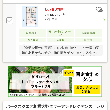
6,780
万円
2
2SLDK 78.2m
2階 南東
モニタ付インターホ
駐車場あり
浴室乾燥機
ン
即入居可
床暖房
所有権
【創業42周年の実績】この地域に特化して42年間の実
績があるからこその、物件情報があります。スタッフ
40名でお客様がご覧になったことのない情報を多数ご
用意しております。※自己資金を使いたくない※現在、
他のローンを組んでいるけど大丈夫かな等お気軽に下
記までご連絡ください。☆フリーダイヤル：0120-12-
7417お住まい探しは朝日土地建物(株)営業7課にお任せ
ください！インターネット、チラシなどに掲載できな
い物件も多数ございます！
パークスクエア相模大野タワーアンドレジデンス レジ