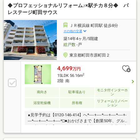
◆プロフェッショナルリフォーム♪×駅チカ８分◆ パ
ーム内容【交換】キッチン、UB、トイレ【貼替】床ク
ロス【その他】ハウスクリーニング 他▼周辺環境・
レステージ町田サウス
sanwa相模大野店 徒歩5分(約350m)・相模原市立南大
野小学校 徒歩10分(約730m)■ ご希望の住まい探しをお
ＪＲ横浜線 町田駅 徒歩8分
手伝いします ━━━━━・・・物件の詳細・ご相談は
その他の交通
お気軽にお問い合わせください。
築14年4ヶ月/5階建
総戸数
-戸
東京都町田市原町田２
4,699
万円
2
1SLDK 56.16m
2階 南
モニタ付インターホ
南向き
駐車場あり
ン
リフォームリノベー
浴室乾燥機
所有権
ション
●見学予約は【0120-146-414】へ*----+----*----+----*----+-
---*----+----*----+----*□■おかげさまで【創業50年、グル
ープ全28店舗】■□たくさんのお客様からのお言葉に感
謝してこれからも楽しく素敵なお家探しをお約束しま
す。お家探しを始めてみようと思われたらまずは、お