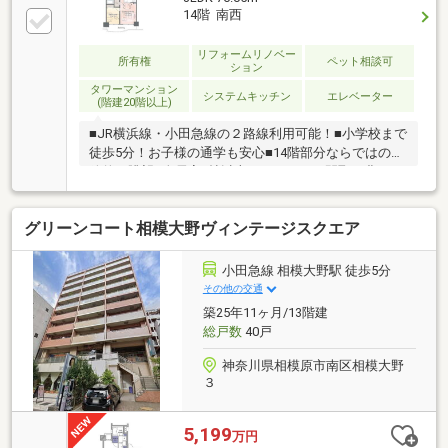
14階 南西
リフォームリノベー
所有権
ペット相談可
ション
タワーマンション
システムキッチン
エレベーター
(階建20階以上)
■JR横浜線・小田急線の２路線利用可能！■小学校まで
徒歩5分！お子様の通学も安心■14階部分ならではの開
放的な眺望■全居室6帖以上のゆとりある間取り豊かに
過ごすには【インテリア】と【エクステリア】カーポ
ートや楽しめる庭、この充実度で変わってきます。こ
グリーンコート相模大野ヴィンテージスクエア
れらを一括で購入できその代金を住宅ローンに組み込
むことが可能なサービスそれがやどかリッチです。※
東京MXテレビ「カンニング竹山のイチバン研究所」２
小田急線 相模大野駅 徒歩5分
０２３年７月１日放送■やりとり不要で内覧確定可能■
その他の交通
赤色の見学予約ボタンから最短２分で完了
築25年11ヶ月/13階建
総戸数
40戸
神奈川県相模原市南区相模大野
３
5,199
万円