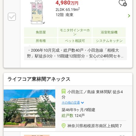
4,980
万円
2
2LDK 65.19m
12階 南東
モニタ付インターホ
角部屋
浴室乾燥機
ン
所有権
ペット相談可
システムキッチン
・2006年10月完成・総戸数40戸・小田急線「相模大
野」駅徒歩3分・15階建12階部分・安心の24時間セキ
ュリティシステム・ペット飼育可（飼育細則あり）～
専有部分～・専有面積65.19平米、2LDK・南東向き角
住戸・食器洗乾燥機・ディスポーザー・1417サイズの
ライフコア東林間アネックス
浴室、浴室換気乾燥機・温水洗浄便座付きトイレ・室
内を有効利用できるアウトフレーム設計～リフォーム
歴あり～ 間取り変更（3LDK→2LDK）、壁面収納設
小田急江ノ島線 東林間駅 徒歩4
置（2020年7月） 各洋室床暖房設置 ユニットバ
分
ス・洗濯パン・洗濯水栓交換（2021年9月） トイレ
その他の交通
交換（2025年3月）、、、、など
築46年9ヶ月/9階建
総戸数
124戸
神奈川県相模原市南区上鶴間７