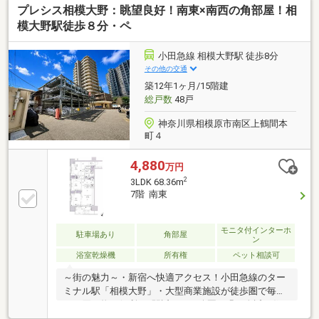
プレシス相模大野：眺望良好！南東×南西の角部屋！相
気軽に東宝ハウス町田に相談してみませんか？何も決
まっていなくて大丈夫！まずはお客様の夢をお聞かせ
模大野駅徒歩８分・ペ
ください！「行って良かったね」と思っていただける
ように、スタッフ一同【夢に人に住まいに本気で
小田急線 相模大野駅 徒歩8分
す！】お客様のお問合せをお待ちしております☆
その他の交通
築12年1ヶ月/15階建
総戸数
48戸
神奈川県相模原市南区上鶴間本
町４
4,880
万円
2
3LDK 68.36m
7階 南東
モニタ付インターホ
駐車場あり
角部屋
ン
浴室乾燥機
所有権
ペット相談可
～街の魅力～・新宿へ快適アクセス！小田急線のター
ミナル駅「相模大野」・大型商業施設が徒歩圏で毎日
のお買い物も便利♪・駅近ながら公園や緑も身近な住
環境♪・交通・買い物・子育て環境が整った人気の相