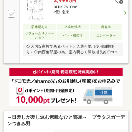
2,499
万円
2
3LDK 76.03m
2階 南東
駐車場あり
浴室乾燥機
所有権
リフォームリノベー
ペット相談可
エレベーター
ション
◇大切な家族であるペットと入居可能（使用細則あ
り）◇南西角部屋の為、室内明るく開放感良好◇2025
年にリフォーム済みの為、すぐの入居が可能【おかげ
さまで４２年。住まい安心のおとりつぎ】私共、朝日
土地建物は、神奈川・東京・埼玉県で１３店舗展開し
ております！ネット掲載前の情報も多数ございます！
「ありがとう。あなたから買って良かった」と言って
いただけることが私たちの一番の喜びです。お問い合
わせは『朝日土地建物（株）海老名支店 営業三課』
までお待ちしております。
～日差しが差し込む素敵なひと部屋～ プラタスガーデ
ンつきみ野