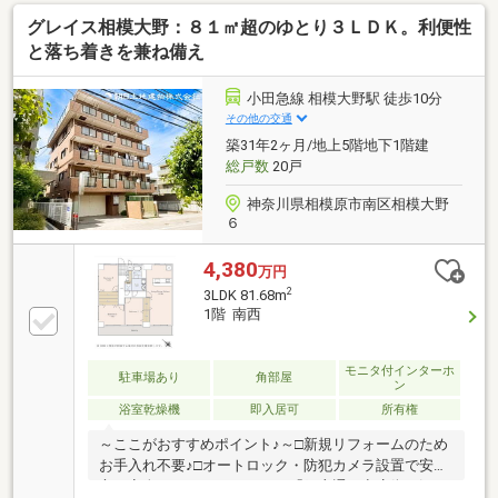
プ・1住戸あたりペット2匹まで飼育可能（規約有）・
グレイス相模大野：８１㎡超のゆとり３ＬＤＫ。利便性
床暖房、対面式キッチン etc・室内とても綺麗にご利
用されております
と落ち着きを兼ね備え
小田急線 相模大野駅 徒歩10分
その他の交通
築31年2ヶ月/地上5階地下1階建
総戸数
20戸
神奈川県相模原市南区相模大野
６
4,380
万円
2
3LDK 81.68m
1階 南西
モニタ付インターホ
駐車場あり
角部屋
ン
浴室乾燥機
即入居可
所有権
～ここがおすすめポイント♪～□新規リフォームのため
お手入れ不要♪□オートロック・防犯カメラ設置で安
心・安全のセキュリティー♪□「銀座通り商店街」沿い