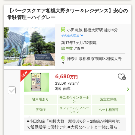
やスカイツリーが見えます（但し、天候による）・全
【パークスクエア相模大野タワー＆レジデンス】安心の
居室+リビング部分に収納有り、収納豊富・ペット飼
育可能（犬・猫可、2匹まで、細則有り）・24時間ゴ
常駐管理～ハイグレー
ミ出し可能
小田急線 相模大野駅 徒歩6分
その他の交通
築17年7ヶ月/32階建
総戸数
718戸
神奈川県相模原市南区相模大野
７
6,680
万円
2
2SLDK 78.2m
2階 南東
モニタ付インターホ
駐車場あり
浴室乾燥機
ン
リフォームリノベー
所有権
ペット相談可
ション
■小田急線「相模大野」駅徒歩6分～2路線が利用可能
で通勤通学に便利です♪■大切なペットと一緒に暮らせ
ます～ゴミ出しも24時間可能♪■シアタールームやキッ