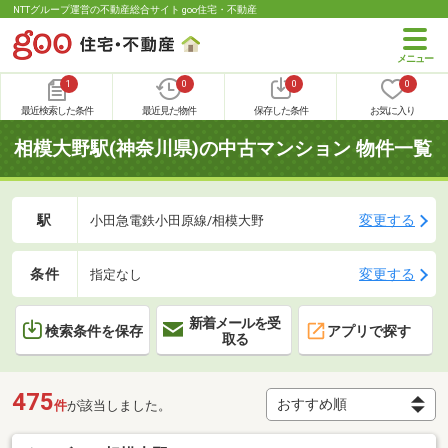
NTTグループ運営の不動産総合サイト goo住宅・不動産
1
0
0
0
最近検索した条件
最近見た物件
保存した条件
お気に入り
相模大野駅(神奈川県)の中古マンション 物件一覧
駅
変更する
小田急電鉄小田原線/相模大野
条件
変更する
指定なし
新着メールを受
検索条件を保存
アプリで探す
取る
475
件
が該当しました。