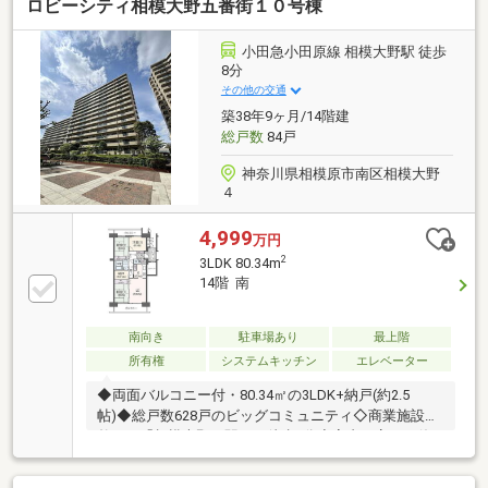
ロビーシティ相模大野五番街１０号棟
ン・食器洗浄乾燥機付きシステムキッチン・浴室換気
乾燥暖房機能付きユニットバス【ライフインフォメー
ション】鹿島台小学校…約400ｍ（徒歩5分）谷口中学
小田急小田原線 相模大野駅 徒歩
校…約600ｍ（徒歩8分）セブンイレブン谷口店…約150
8分
ｍ（徒歩2分）クリエイトSD相模原上鶴間谷口店…約
その他の交通
550ｍ（徒歩7分）スーパー三和上鶴間店…約600ｍ（徒
築38年9ヶ月/14階建
歩8分）
総戸数
84戸
神奈川県相模原市南区相模大野
４
4,999
万円
2
3LDK 80.34m
14階 南
南向き
駐車場あり
最上階
所有権
システムキッチン
エレベーター
◆両面バルコニー付・80.34㎡の3LDK+納戸(約2.5
帖)◆総戸数628戸のビッグコミュニティ◇商業施設の
整った「相模大野」駅まで徒歩8分◇室内丁寧にお使
いです。◇空室ですので、お気軽にご内覧ください。
【ライフインフォメーション】・セブンイレブン小田