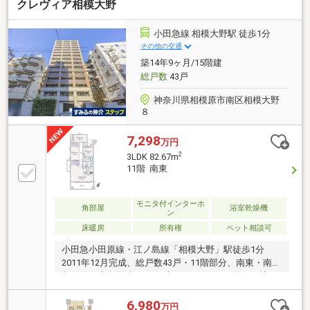
クレヴィア相模大野
小田急線 相模大野駅 徒歩1分
その他の交通
築14年9ヶ月/15階建
総戸数
43戸
神奈川県相模原市南区相模大野
８
7,298
万円
2
3LDK 82.67m
11階 南東
モニタ付インターホ
角部屋
浴室乾燥機
ン
床暖房
所有権
ペット相談可
小田急小田原線・江ノ島線「相模大野」駅徒歩1分
2011年12月完成、総戸数43戸・11階部分、南東・南西
角住戸・専有面積82.67平米3LDK 2WIC・約19.2帖の
広々としたLDK、リビングにはTES温水式床暖房・明
るく開放的な対面式オープンキッチン・ガラストップ
6,980
万円