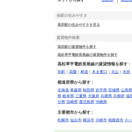
各駅の住みやすさ
高田駅の住みやすさを見る
賃貸物件検索
高田駅の賃貸物件を探す
高松琴平電鉄長尾線の賃貸物件を探す
高松琴平電鉄長尾線の賃貸情報を探す :
瓦町
｜
花園
｜
林道
｜
木太東口
｜
元山
｜
水田
都道府県から探す :
北海道
青森県
秋田県
岩手県
宮城県
山形
県
岐阜県
三重県
大阪府
兵庫県
京都府
滋
分県
宮崎県
鹿児島県
沖縄県
主要都市から探す :
札幌市
仙台市
横浜市
川崎市
相模原市
さ