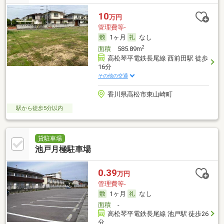
10
万円
管理費等-
1ヶ月
なし
2
面積
585.89m
高松琴平電鉄長尾線 西前田駅 徒歩
16分
その他の交通
香川県高松市東山崎町
駅から徒歩5分以内
貸駐車場
池戸月極駐車場
0.39
万円
管理費等-
1ヶ月
なし
面積
-
高松琴平電鉄長尾線 池戸駅 徒歩26
分