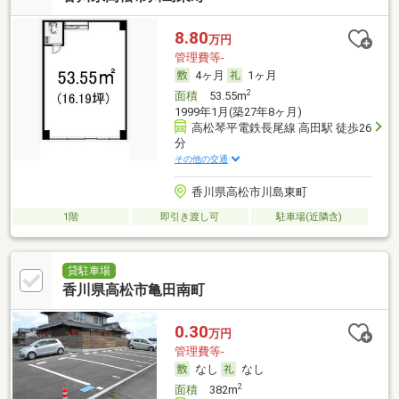
8.80
万円
管理費等-
4ヶ月
1ヶ月
2
面積
53.55m
1999年1月(築27年8ヶ月)
高松琴平電鉄長尾線 高田駅 徒歩26
分
その他の交通
香川県高松市川島東町
1階
即引き渡し可
駐車場(近隣含)
貸駐車場
香川県高松市亀田南町
0.30
万円
管理費等-
なし
なし
2
面積
382m