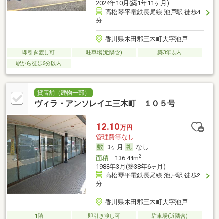
2024年10月(築1年11ヶ月)
高松琴平電鉄長尾線 池戸駅 徒歩4
分
香川県木田郡三木町大字池戸
即引き渡し可
駐車場(近隣含)
築3年以内
駅から徒歩5分以内
貸店舗（建物一部）
ヴィラ・アンソレイエ三木町 １０５号
12.10
万円
管理費等なし
3ヶ月
なし
2
面積
136.44m
1988年3月(築38年6ヶ月)
高松琴平電鉄長尾線 池戸駅 徒歩2
分
香川県木田郡三木町大字池戸
1階
即引き渡し可
駐車場(近隣含)