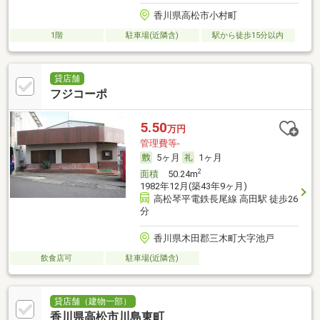
香川県高松市小村町
1階
駐車場(近隣含)
駅から徒歩15分以内
貸店舗
フジコーポ
5.50
万円
管理費等-
5ヶ月
1ヶ月
2
面積
50.24m
1982年12月(築43年9ヶ月)
高松琴平電鉄長尾線 高田駅 徒歩26
分
香川県木田郡三木町大字池戸
飲食店可
駐車場(近隣含)
貸店舗（建物一部）
香川県高松市川島東町