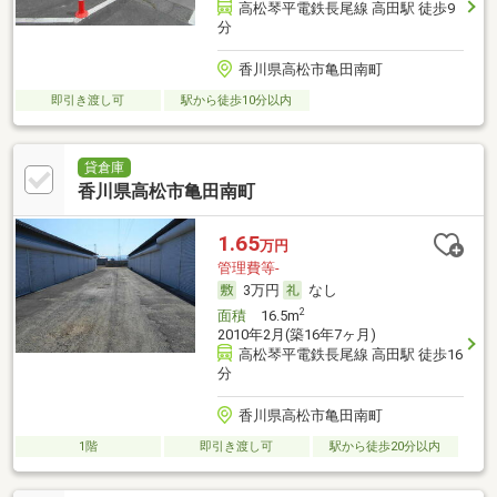
高松琴平電鉄長尾線 高田駅 徒歩9
分
香川県高松市亀田南町
即引き渡し可
駅から徒歩10分以内
貸倉庫
香川県高松市亀田南町
1.65
万円
管理費等-
3万円
なし
2
面積
16.5m
2010年2月(築16年7ヶ月)
高松琴平電鉄長尾線 高田駅 徒歩16
分
香川県高松市亀田南町
1階
即引き渡し可
駅から徒歩20分以内