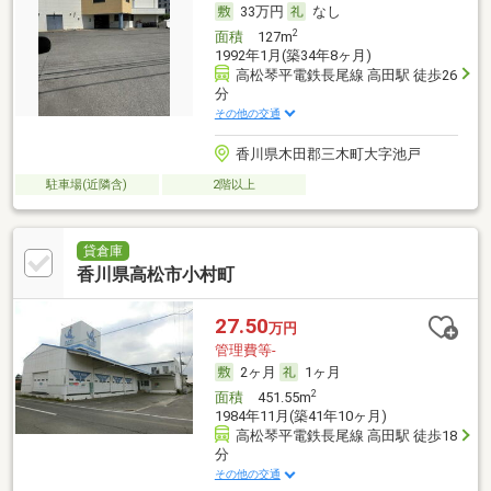
33万円
なし
2
面積
127m
1992年1月(築34年8ヶ月)
高松琴平電鉄長尾線 高田駅 徒歩26
分
その他の交通
香川県木田郡三木町大字池戸
駐車場(近隣含)
2階以上
貸倉庫
香川県高松市小村町
27.50
万円
管理費等-
2ヶ月
1ヶ月
2
面積
451.55m
1984年11月(築41年10ヶ月)
高松琴平電鉄長尾線 高田駅 徒歩18
分
その他の交通