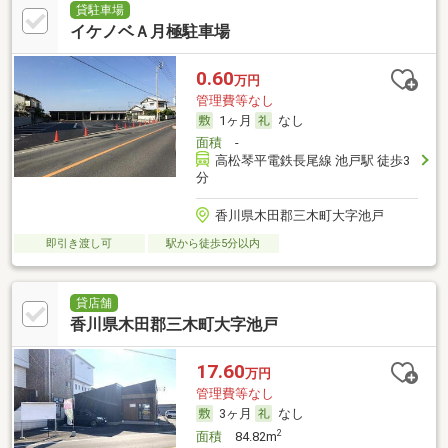
貸駐車場
イケノベＡ月極駐車場
0.60
万円
管理費等なし
1ヶ月
なし
面積
-
高松琴平電鉄長尾線 池戸駅 徒歩3
分
香川県木田郡三木町大字池戸
即引き渡し可
駅から徒歩5分以内
貸店舗
香川県木田郡三木町大字池戸
17.60
万円
管理費等なし
3ヶ月
なし
2
面積
84.82m