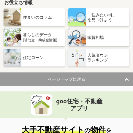
お役立ち情報
「住みたい街」
住まいのコラム
を見つけよう
暮らしのデータ
家賃相場
(補助金・助成金情報)
人気タウン
住宅ローン
ランキング
ページトップに戻る
goo住宅・不動産
アプリ
大手不動産サイト
物件
の
を