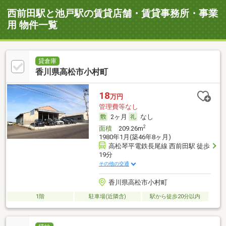
西前田駅と池戸駅の賃貸店舗・賃貸事務所・事業
用 物件一覧
貸倉庫
香川県高松市小村町
18
万円
管理費等なし
2ヶ月
なし
2
面積
209.26m
1980年1月(築46年8ヶ月)
高松琴平電鉄長尾線 西前田駅 徒歩
19分
その他の交通
香川県高松市小村町
1階
駐車場(近隣含)
駅から徒歩20分以内