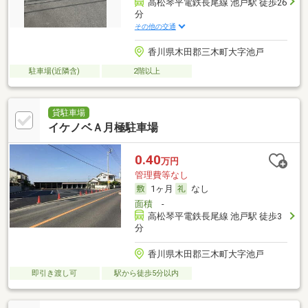
高松琴平電鉄長尾線 池戸駅 徒歩26
分
その他の交通
香川県木田郡三木町大字池戸
駐車場(近隣含)
2階以上
貸駐車場
イケノベＡ月極駐車場
0.40
万円
管理費等なし
1ヶ月
なし
面積
-
高松琴平電鉄長尾線 池戸駅 徒歩3
分
香川県木田郡三木町大字池戸
即引き渡し可
駅から徒歩5分以内