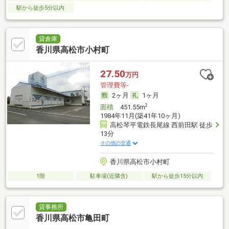
駅から徒歩5分以内
貸倉庫
香川県高松市小村町
27.50
万円
管理費等-
2ヶ月
1ヶ月
2
面積
451.55m
1984年11月(築41年10ヶ月)
高松琴平電鉄長尾線 西前田駅 徒歩
13分
その他の交通
香川県高松市小村町
1階
駐車場(近隣含)
駅から徒歩15分以内
貸事務所
香川県高松市亀田町