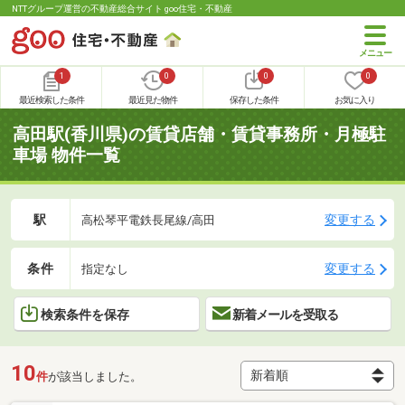
NTTグループ運営の不動産総合サイト goo住宅・不動産
1
0
0
0
最近検索した条件
最近見た物件
保存した条件
お気に入り
高田駅(香川県)の賃貸店舗・賃貸事務所・月極駐
車場 物件一覧
駅
変更する
高松琴平電鉄長尾線/高田
条件
変更する
指定なし
検索条件を保存
新着メールを受取る
10
件
が該当しました。