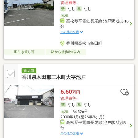
管理費等-
なし
なし
面積
-
高松琴平電鉄長尾線 池戸駅 徒歩16
分
その他の交通
香川県高松市亀田町
即引き渡し可
駅から徒歩5分以内
貸店舗
香川県木田郡三木町大字池戸
6.60
万円
管理費等-
なし
なし
2
面積
64.32m
2000年1月(築26年8ヶ月)
高松琴平電鉄長尾線 池戸駅 徒歩9
分
その他の交通