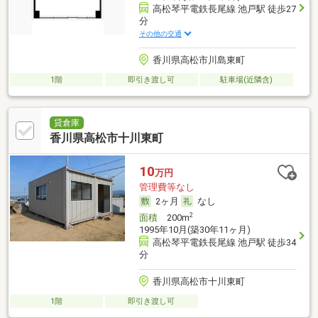
高松琴平電鉄長尾線 池戸駅 徒歩27
分
その他の交通
香川県高松市川島東町
1階
即引き渡し可
駐車場(近隣含)
貸倉庫
香川県高松市十川東町
10
万円
管理費等なし
2ヶ月
なし
2
面積
200m
1995年10月(築30年11ヶ月)
高松琴平電鉄長尾線 池戸駅 徒歩34
分
香川県高松市十川東町
1階
即引き渡し可