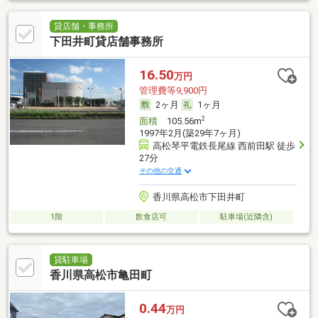
貸店舗・事務所
下田井町貸店舗事務所
16.50
万円
管理費等9,900円
2ヶ月
1ヶ月
2
面積
105.56m
1997年2月(築29年7ヶ月)
高松琴平電鉄長尾線 西前田駅 徒歩
27分
その他の交通
香川県高松市下田井町
1階
飲食店可
駐車場(近隣含)
貸駐車場
香川県高松市亀田町
0.44
万円