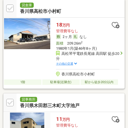
貸倉庫
香川県高松市小村町
18
万円
管理費等なし
2ヶ月
なし
2
面積
209.26m
1980年1月(築46年8ヶ月)
高松琴平電鉄長尾線 高田駅 徒歩20
分
その他の交通
香川県高松市小村町
1階
駐車場(近隣含)
駅から徒歩20分以内
貸事務所
香川県木田郡三木町大字池戸
11
万円
管理費等なし