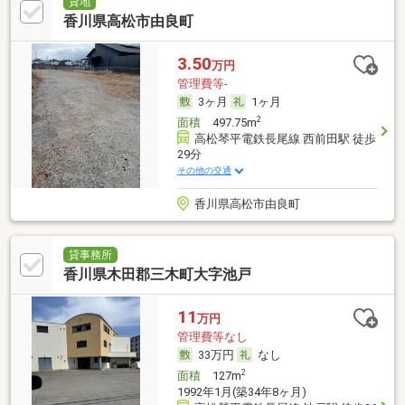
貸地
香川県高松市由良町
3.50
万円
管理費等-
3ヶ月
1ヶ月
2
面積
497.75m
高松琴平電鉄長尾線 西前田駅 徒歩
29分
その他の交通
香川県高松市由良町
貸事務所
香川県木田郡三木町大字池戸
11
万円
管理費等なし
33万円
なし
2
面積
127m
1992年1月(築34年8ヶ月)