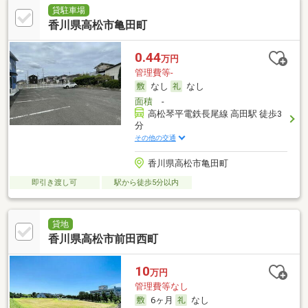
貸駐車場
香川県高松市亀田町
0.44
万円
管理費等-
なし
なし
面積
-
高松琴平電鉄長尾線 高田駅 徒歩3
分
その他の交通
香川県高松市亀田町
即引き渡し可
駅から徒歩5分以内
貸地
香川県高松市前田西町
10
万円
管理費等なし
6ヶ月
なし