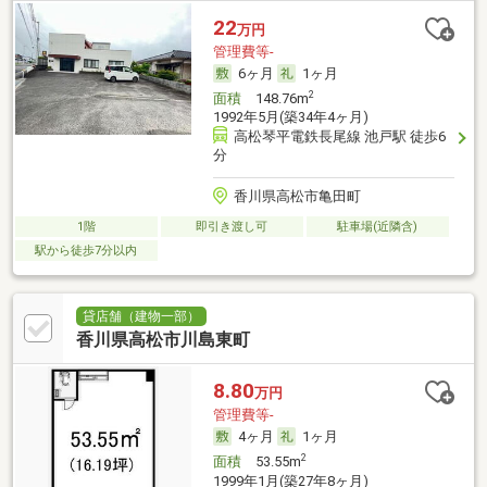
22
万円
管理費等-
6ヶ月
1ヶ月
2
面積
148.76m
1992年5月(築34年4ヶ月)
高松琴平電鉄長尾線 池戸駅 徒歩6
分
香川県高松市亀田町
1階
即引き渡し可
駐車場(近隣含)
駅から徒歩7分以内
貸店舗（建物一部）
香川県高松市川島東町
8.80
万円
管理費等-
4ヶ月
1ヶ月
2
面積
53.55m
1999年1月(築27年8ヶ月)