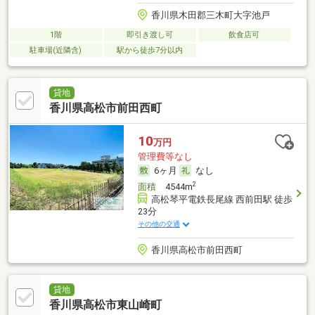
香川県木田郡三木町大字池戸
1階
即引き渡し可
飲食店可
駐車場(近隣含)
駅から徒歩7分以内
貸地
香川県高松市前田西町
10
万円
管理費等なし
6ヶ月
なし
2
面積
4544m
高松琴平電鉄長尾線 西前田駅 徒歩
23分
その他の交通
香川県高松市前田西町
貸地
香川県高松市東山崎町