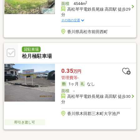
2
面積
4544m
高松琴平電鉄長尾線 高田駅 徒歩29
分
その他の交通
香川県高松市前田西町
貸駐車場
桧月極駐車場
0.35
万円
管理費等-
1ヶ月
なし
面積
-
高松琴平電鉄長尾線 高田駅 徒歩30
分
香川県木田郡三木町大字池戸
即引き渡し可