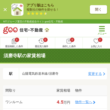
アプリ版はこちら
開く
複数社の物件を探せる！
NTTグループ運営の不動産総合サイト goo住宅・不動産
0
0
0
0
最近検索した条件
最近見た物件
保存した条件
お気に入り
須磨寺駅の家賃相場
駅
変更する
山陽電気鉄道本線/須磨寺
間取り
家賃相場
物件
4.5
ワンルーム
物件一覧へ
万円