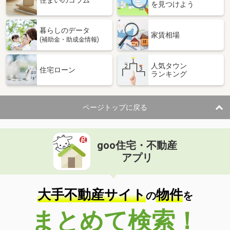
住まいのコラム
を見つけよう
暮らしのデータ
家賃相場
(補助金・助成金情報)
人気タウン
住宅ローン
ランキング
ページトップに戻る
goo住宅・不動産
アプリ
大手不動産サイト
物件
の
を
まとめて検索！