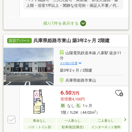
上階・浴室1坪以上・閑静な住宅街・保証人不要／代
行 ・初期費用カード決済可
残り1件を表示する
兵庫県姫路市東山 築3年2ヶ月 2階建
賃貸アパート
山陽電気鉄道本線 八家駅 徒歩11
分
その他の交通
築3年2ヶ月 / 2階建
兵庫県姫路市東山
6.50
万円
管理費4,100円
なし
1ヶ月
2
1階 / 1LDK（44.02m
）
敷金なし
一人暮らし
二人暮らし
バス・トイレ別
駐車場(近隣含)
インターネット無料