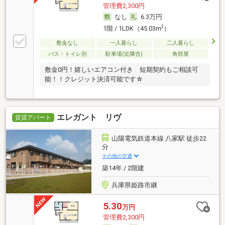
管理費2,300円
なし
6.3万円
2
1階 / 1LDK（45.03m
）
敷金なし
一人暮らし
二人暮らし
バス・トイレ別
駐車場(近隣含)
角部屋
敷金0円！嬉しいエアコン付き 短期契約もご相談可
能！！クレジット決済可能です☆
エレガント リヴ
賃貸アパート
山陽電気鉄道本線 八家駅 徒歩22
分
その他の交通
築14年 / 2階建
兵庫県姫路市継
5.30
万円
管理費2,300円