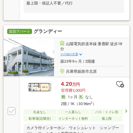
最上階・保証人不要／代行
グランディー
賃貸アパート
山陽電気鉄道本線 妻鹿駅 徒歩18
分
その他の交通
築23年9ヶ月 / 2階建
兵庫県姫路市北原
4.20
万円
管理費3,000円
1ヶ月
なし
2
2階 / 1K（30.96m
）
礼金なし
一人暮らし
バス・トイレ別
駐車場(近隣含)
インターネット無料
最上階
カメラ付インターホン ウォシュレット シャンプー