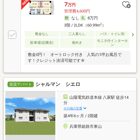
7
万円
管理費4,600円
なし
8万円
2
3階 / 2LDK（60.99m
）
敷金なし
二人暮らし
バス・トイレ別
モニタ付インターホ
駐車場(近隣含)
南向き
ン
敷金0円！ オートロック付き 人気の1坪お風呂で
す！クレジット決済可能です☆
シャルマン シエロ
賃貸アパート
山陽電気鉄道本線 八家駅 徒歩14
分
その他の交通
築4年6ヶ月 / 2階建
兵庫県姫路市東山