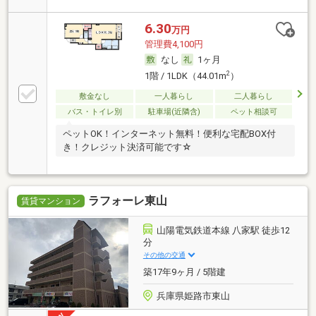
6.30
万円
管理費4,100円
なし
1ヶ月
2
1階 / 1LDK（44.01m
）
敷金なし
一人暮らし
二人暮らし
バス・トイレ別
駐車場(近隣含)
ペット相談可
ペットOK！インターネット無料！便利な宅配BOX付
き！クレジット決済可能です☆
ラフォーレ東山
賃貸マンション
山陽電気鉄道本線 八家駅 徒歩12
分
その他の交通
築17年9ヶ月 / 5階建
兵庫県姫路市東山