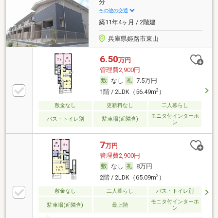
分
その他の交通
築11年4ヶ月 / 2階建
兵庫県姫路市東山
6.50
万円
管理費2,900円
なし
7.5万円
2
1階 / 2LDK（56.49m
）
敷金なし
更新料なし
二人暮らし
モニタ付インターホ
バス・トイレ別
駐車場(近隣含)
ン
7
万円
管理費2,900円
なし
8万円
2
2階 / 2LDK（65.09m
）
敷金なし
二人暮らし
バス・トイレ別
モニタ付インターホ
駐車場(近隣含)
最上階
ン