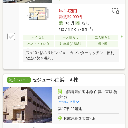
5.10
万円
管理費3,000円
1ヶ月
なし
2
2階 / 1LDK（45.5m
）
礼金なし
一人暮らし
二人暮らし
バス・トイレ別
駐車場(近隣含)
最上階
広々13.4帖のリビング☆ カウンターキッチン 便利
な追い焚き機能。
セジュール白浜 Ａ棟
賃貸アパート
山陽電気鉄道本線 白浜の宮駅 徒
歩4分
その他の交通
築17年 / 3階建
兵庫県姫路市白浜町