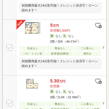
初期費用最大24分割可能！クレジット決済可！ローン
組めます！
5
万円
管理費2,000円
なし
なし
2
2階 / 2DK（46.37m
）
礼金なし
敷金なし
二人暮らし
バス・トイレ別
駐車場(近隣含)
南向き
初期費用最大24分割可能！クレジット決済可！ローン
組めます！
5.30
万円
管理費-
なし
なし
2
3階 / 2LDK（52.99m
）
礼金なし
敷金なし
二人暮らし