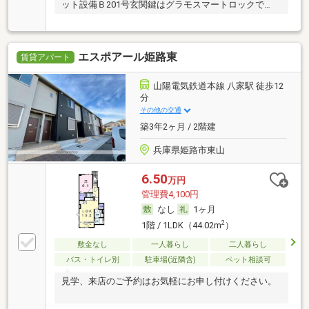
ット設備Ｂ201号玄関鍵はグラモスマートロックで
す。
エスポアール姫路東
賃貸アパート
山陽電気鉄道本線 八家駅 徒歩12
分
その他の交通
築3年2ヶ月 / 2階建
兵庫県姫路市東山
6.50
万円
管理費4,100円
なし
1ヶ月
2
1階 / 1LDK（44.02m
）
敷金なし
一人暮らし
二人暮らし
バス・トイレ別
駐車場(近隣含)
ペット相談可
見学、来店のご予約はお気軽にお申し付けください。