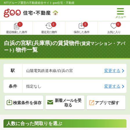
NTTグループ運営の不動産総合サイト goo住宅・不動産
1
0
0
0
最近検索した条件
最近見た物件
保存した条件
お気に入り
白浜の宮駅(兵庫県)の賃貸物件
(賃貸マンション・アパ
物件一覧
ート)
駅
変更する
山陽電気鉄道本線/白浜の宮
条件
変更する
指定なし
新着メールを受
検索条件を保存
アプリで探す
取る
人数に合った間取りを選ぶ