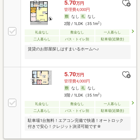
5.70
万円
管理費4,000円
なし
なし
2
2階 / 1LDK（35.1m
）
礼金なし
敷金なし
一人暮らし
二人暮らし
バス・トイレ別
駐車場(近隣含)
賃貸のお部屋探しはすまいるホームへ♪
5.70
万円
管理費4,000円
なし
なし
2
3階 / 1LDK（35.1m
）
礼金なし
敷金なし
一人暮らし
二人暮らし
バス・トイレ別
駐車場(近隣含)
駐車場1台無料！エアコン完備で快適！オートロック
付きで安心！クレジット決済可能です☆