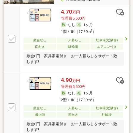
4.70
万円
管理費5,500円
なし
1ヶ月
2
1階 / 1K（17.39m
）
敷金なし
一人暮らし
駐車場(近隣含)
南向き
駐輪場
エアコン付き
敷金0円 家具家電付き お一人暮らしをサポート致
します!
4.90
万円
管理費5,500円
なし
1ヶ月
2
2階 / 1K（17.39m
）
敷金なし
一人暮らし
駐車場(近隣含)
最上階
南向き
駐輪場
敷金0円 家具家電付き お一人暮らしをサポート致
します!