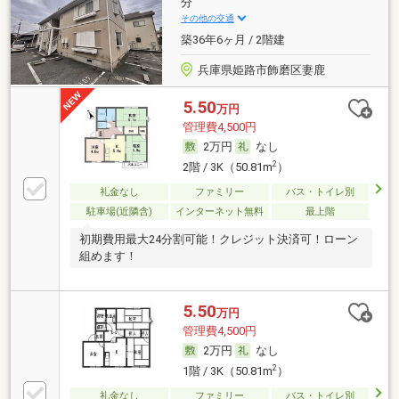
分
その他の交通
築36年6ヶ月 / 2階建
兵庫県姫路市飾磨区妻鹿
5.50
万円
管理費4,500円
2万円
なし
2
2階 / 3K（50.81m
）
礼金なし
ファミリー
バス・トイレ別
駐車場(近隣含)
インターネット無料
最上階
初期費用最大24分割可能！クレジット決済可！ローン
組めます！
5.50
万円
管理費4,500円
2万円
なし
2
1階 / 3K（50.81m
）
礼金なし
ファミリー
バス・トイレ別