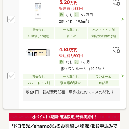
5.20
万円
管理費5,500円
なし
5.2万円
2
2階 / 1K（19.5m
）
敷金なし
一人暮らし
バス・トイレ別
駐車場(近隣含)
最上階
室内洗濯機置き場
4.80
万円
管理費5,500円
なし
1ヶ月
2
1階 / ワンルーム（19.82m
）
敷金なし
一人暮らし
ワンルーム
バス・トイレ別
駐車場(近隣含)
角部屋
敷金0円 初期費用低額！単身様におススメの間取り♪