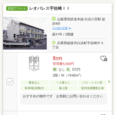
レオパレス宇佐崎ＩＩ
賃貸アパート
山陽電気鉄道本線 白浜の宮駅 徒
歩8分
その他の交通
築31年 / 2階建
兵庫県姫路市白浜町宇佐崎中３
丁目
5
万円
管理費5,500円
なし
5万円
2
2階 / 1K（19.82m
）
敷金なし
一人暮らし
バス・トイレ別
駐車場(近隣含)
最上階
室内洗濯機置き場
おすすめの物件です お気軽にお問い合わせください