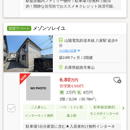
駅徒歩圏内ファミリー物件！駐車場1台無料で経済
的！閑静な住宅街でおススメ☆クレジット決済可能で
す☆
メゾンソレイユ
賃貸アパート
山陽電気鉄道本線 八家駅 徒歩9
分
その他の交通
築24年7ヶ月 / 2階建
兵庫県姫路市東山
6.80
万円
管理費4,500円
2万円
8万円
2
2階 / 2LDK（50.78m
）
二人暮らし
バス・トイレ別
駐車場(近隣含)
モニタ付インターホ
インターネット無料
最上階
ン
駐車場1台分家賃に含む★入居者向け無料インターネ