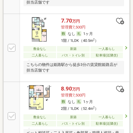
担当店舗です
7.70
万円
管理費7,500円
なし
1ヶ月
2
1階 / 1LDK（40.5m
）
敷金なし
新築
一人暮らし
二人暮らし
バス・トイレ別
駐車場(近隣含)
こちらの物件は姫路駅から徒歩3分の賃貸館姫路店が
担当店舗です
8.90
万円
管理費7,500円
なし
1ヶ月
2
2階 / 1LDK（52.4m
）
敷金なし
新築
一人暮らし
二人暮らし
バス・トイレ別
駐車場(近隣含)
ペット相談可・二人入居可・角部屋・管理人巡回・最