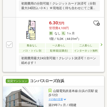
初期費用の分割可能！クレジットカード決済可（分割
最大24回払いＯＫ）☆現地近く待ち合わせにてご案内
も
6.30
万円
管理費4,100円
なし
1ヶ月
2
1階 / 1LDK（44.01m
）
敷金なし
一人暮らし
二人暮らし
バス・トイレ別
駐車場(近隣含)
インターネット無料
初期費用最大24分割可能！クレジット決済可！ローン
組めます！
コンパスローズ白浜
賃貸マンション
山陽電気鉄道本線 白浜の宮駅 徒
歩12分
その他の交通
築29年7ヶ月 / 3階建