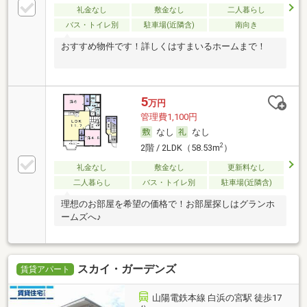
礼金なし
敷金なし
二人暮らし
バス・トイレ別
駐車場(近隣含)
南向き
おすすめ物件です！詳しくはすまいるホームまで！
5
万円
管理費1,100円
なし
なし
2
2階 / 2LDK（58.53m
）
礼金なし
敷金なし
更新料なし
二人暮らし
バス・トイレ別
駐車場(近隣含)
理想のお部屋を希望の価格で！お部屋探しはグランホ
ームズへ♪
スカイ・ガーデンズ
賃貸アパート
山陽電鉄本線 白浜の宮駅 徒歩17