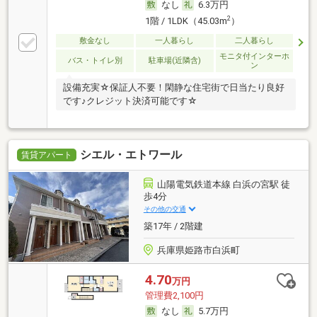
なし
6.3万円
2
1階 / 1LDK（45.03m
）
敷金なし
一人暮らし
二人暮らし
モニタ付インターホ
バス・トイレ別
駐車場(近隣含)
ン
設備充実☆保証人不要！閑静な住宅街で日当たり良好
です♪クレジット決済可能です☆
シエル・エトワール
賃貸アパート
山陽電気鉄道本線 白浜の宮駅 徒
歩4分
その他の交通
築17年 / 2階建
兵庫県姫路市白浜町
4.70
万円
管理費2,100円
なし
5.7万円