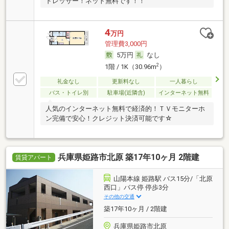
ドレッサー！ネット無料です！！
4
万円
管理費3,000円
5万円
なし
2
1階 / 1K（30.96m
）
礼金なし
更新料なし
一人暮らし
バス・トイレ別
駐車場(近隣含)
インターネット無料
人気のインターネット無料で経済的！ＴＶモニターホ
ン完備で安心！クレジット決済可能です☆
兵庫県姫路市北原 築17年10ヶ月 2階建
賃貸アパート
山陽本線 姫路駅 バス15分/「北原
西口」バス停 停歩3分
その他の交通
築17年10ヶ月 / 2階建
兵庫県姫路市北原