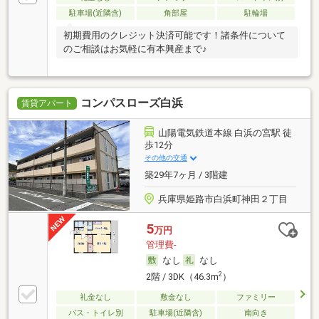
駐車場(近隣含)
角部屋
駐輪場
初期費用のクレジット決済可能です！諸条件について
のご相談はお気軽に有本興産まで♪
コンパスローズ白浜
賃貸アパート
山陽電気鉄道本線 白浜の宮駅 徒
歩12分
その他の交通
築29年7ヶ月 / 3階建
兵庫県姫路市白浜町神田２丁目
5
万円
管理費-
なし
なし
2
2階 / 3DK（46.3m
）
礼金なし
敷金なし
ファミリー
バス・トイレ別
駐車場(近隣含)
南向き