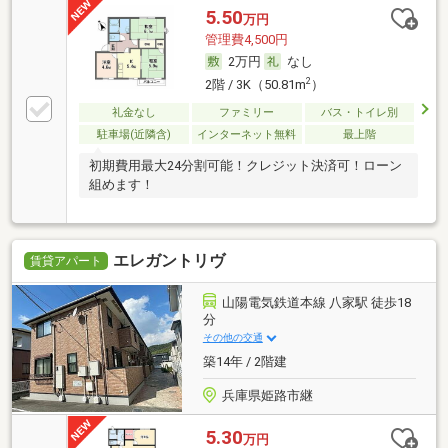
5.50
万円
管理費4,500円
2万円
なし
2
2階 / 3K（50.81m
）
礼金なし
ファミリー
バス・トイレ別
駐車場(近隣含)
インターネット無料
最上階
初期費用最大24分割可能！クレジット決済可！ローン
組めます！
エレガントリヴ
賃貸アパート
山陽電気鉄道本線 八家駅 徒歩18
分
その他の交通
築14年 / 2階建
兵庫県姫路市継
5.30
万円