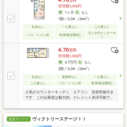
万円
管理費3,000円
1ヶ月
なし
2
1階 / 1LDK（36m
）
礼金なし
一人暮らし
二人暮らし
モニタ付インターホ
バス・トイレ別
駐車場(近隣含)
ン
4.70
万円
管理費3,000円
4.7万円
なし
2
2階 / 1LDK（36m
）
礼金なし
更新料なし
一人暮らし
二人暮らし
バス・トイレ別
駐車場(近隣含)
人気のカウンターキッチン エアコン 浴室乾燥付き
です このお家賃は魅力的。クレジット決済可能です
☆
ヴィクトリーステージＩＩ
賃貸アパート