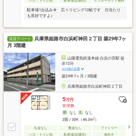
バス・トイレ別
駐車場(近隣含)
インターネット無料
駐車場1台込み☆ 広々リビング12帖です 日当たり
も良好ですよ♪
兵庫県姫路市白浜町神田２丁目 築29年7ヶ
賃貸アパート
月 3階建
山陽電気鉄道本線 白浜の宮駅 徒
歩12分
その他の交通
築29年7ヶ月 / 3階建
兵庫県姫路市白浜町神田２丁目
5
万円
管理費-
なし
なし
2
2階 / 3DK（46.3m
）
礼金なし
敷金なし
ファミリー
バス・トイレ別
駐車場(近隣含)
南向き