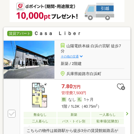
Ｃａｓａ Ｌｉｂｅｒ
賃貸アパート
山陽電鉄本線 白浜の宮駅 徒歩7
分
その他の交通
新築 / 2階建
兵庫県姫路市白浜町
7.80
万円
管理費7,500円
なし
1ヶ月
2
1階 / 1LDK（40.75m
）
敷金なし
新築
一人暮らし
二人暮らし
バス・トイレ別
駐車場(近隣含)
こちらの物件は姫路駅から徒歩3分の賃貸館姫路店が