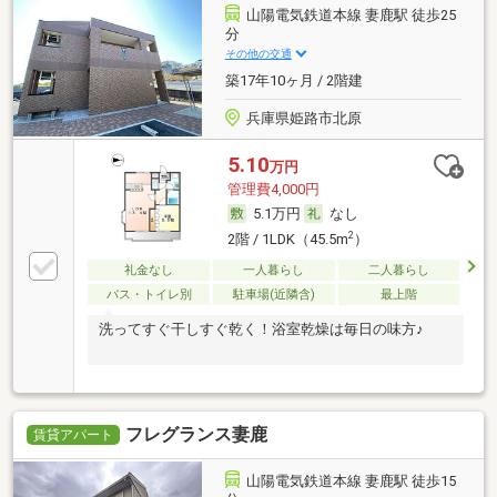
山陽電気鉄道本線 妻鹿駅 徒歩25
分
その他の交通
築17年10ヶ月 / 2階建
兵庫県姫路市北原
5.10
万円
管理費4,000円
5.1万円
なし
2
2階 / 1LDK（45.5m
）
礼金なし
一人暮らし
二人暮らし
バス・トイレ別
駐車場(近隣含)
最上階
洗ってすぐ干しすぐ乾く！浴室乾燥は毎日の味方♪
フレグランス妻鹿
賃貸アパート
山陽電気鉄道本線 妻鹿駅 徒歩15