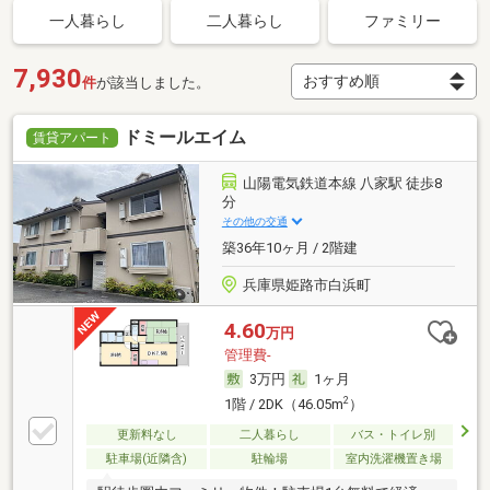
一人暮らし
二人暮らし
ファミリー
7,930
件
が該当しました。
ドミールエイム
賃貸アパート
山陽電気鉄道本線 八家駅 徒歩8
分
その他の交通
築36年10ヶ月 / 2階建
兵庫県姫路市白浜町
4.60
万円
管理費-
3万円
1ヶ月
2
1階 / 2DK（46.05m
）
更新料なし
二人暮らし
バス・トイレ別
駐車場(近隣含)
駐輪場
室内洗濯機置き場