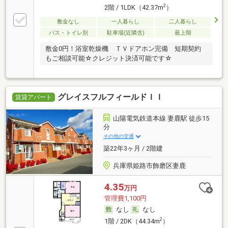
2
2階 / 1LDK（42.37m
）
敷金なし
一人暮らし
二人暮らし
バス・トイレ別
駐車場(近隣含)
最上階
敷金0円！浴室乾燥機 ＴＶドアホン完備 短期契約
もご相談可能☆クレジット決済可能です☆
グレイスフルフィールドＩＩ
賃貸アパート
山陽電気鉄道本線 妻鹿駅 徒歩15
分
その他の交通
築22年3ヶ月 / 2階建
兵庫県姫路市飾磨区妻鹿
4.35
万円
管理費1,100円
なし
なし
2
1階 / 2DK（44.34m
）