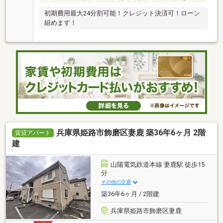
初期費用最大24分割可能！クレジット決済可！ローン
組めます！
兵庫県姫路市飾磨区妻鹿 築36年6ヶ月 2階
賃貸アパート
建
山陽電気鉄道本線 妻鹿駅 徒歩15
分
その他の交通
築36年6ヶ月 / 2階建
兵庫県姫路市飾磨区妻鹿