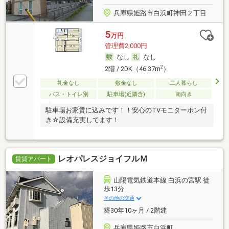
兵庫県姫路市白浜町神田２丁目
5
万円
管理費2,000円
なし
なし
2
2階 / 2DK（46.37m
）
礼金なし
敷金なし
二人暮らし
バス・トイレ別
駐車場(近隣含)
南向き
駐車場お家賃に込みです！！安心のTVモニターホン付
き☆設備充実してます！
レオパレスジョイフルＭ
賃貸アパート
山陽電気鉄道本線 白浜の宮駅 徒
歩13分
その他の交通
築30年10ヶ月 / 2階建
兵庫県姫路市白浜町