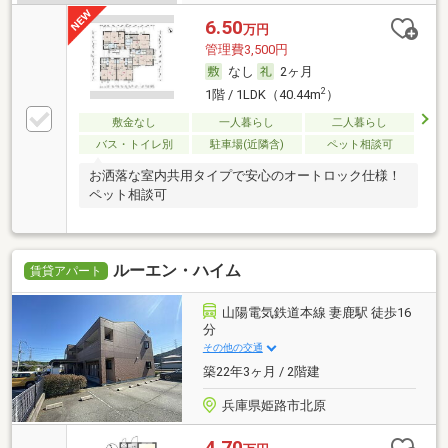
6.50
万円
管理費3,500円
なし
2ヶ月
2
1階 / 1LDK（40.44m
）
敷金なし
一人暮らし
二人暮らし
バス・トイレ別
駐車場(近隣含)
ペット相談可
お洒落な室内共用タイプで安心のオートロック仕様！
ペット相談可
ルーエン・ハイム
賃貸アパート
山陽電気鉄道本線 妻鹿駅 徒歩16
分
その他の交通
築22年3ヶ月 / 2階建
兵庫県姫路市北原
4.70