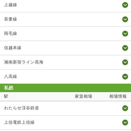
上越線
吾妻線
両毛線
信越本線
湘南新宿ライン高海
八高線
私鉄
駅
家賃相場
相場情報
わたらせ渓谷鉄道
上信電鉄上信線