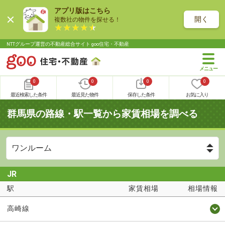
アプリ版はこちら
開く
複数社の物件を探せる！
NTTグループ運営の不動産総合サイト goo住宅・不動産
0
0
0
0
最近検索した条件
最近見た物件
保存した条件
お気に入り
群馬県の路線・駅一覧から家賃相場を調べる
JR
駅
家賃相場
相場情報
高崎線