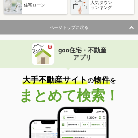
人気タウン
住宅ローン
ランキング
ページトップに戻る
goo住宅・不動産
アプリ
大手不動産サイト
物件
の
を
まとめて検索！