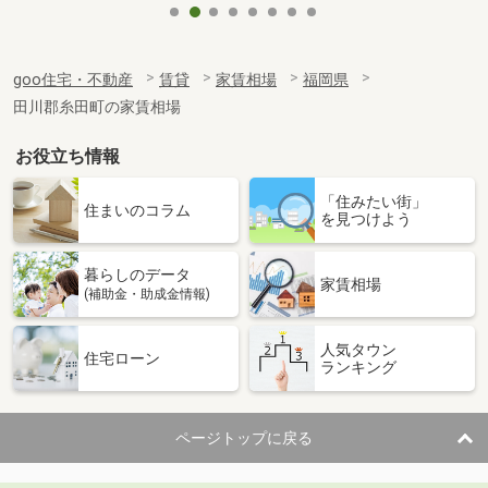
goo住宅・不動産
賃貸
家賃相場
福岡県
田川郡糸田町の家賃相場
お役立ち情報
「住みたい街」
住まいのコラム
を見つけよう
暮らしのデータ
家賃相場
(補助金・助成金情報)
人気タウン
住宅ローン
ランキング
ページトップに戻る