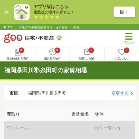
アプリ版はこちら
開く
複数社の物件を探せる！
NTTグループ運営の不動産総合サイト goo住宅・不動産
0
0
0
0
最近検索した条件
最近見た物件
保存した条件
お気に入り
福岡県田川郡糸田町の家賃相場
市区
変更する
福岡県/田川郡糸田町
間取り
家賃相場
物件
ワンルーム
-
物件一覧へ