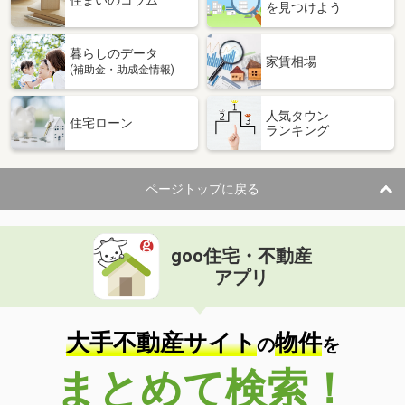
住まいのコラム
を見つけよう
暮らしのデータ
家賃相場
(補助金・助成金情報)
人気タウン
住宅ローン
ランキング
ページトップに戻る
goo住宅・不動産
アプリ
大手不動産サイト
物件
の
を
まとめて検索！