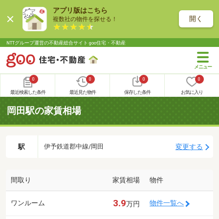
アプリ版はこちら
開く
複数社の物件を探せる！
NTTグループ運営の不動産総合サイト goo住宅・不動産
0
0
0
0
最近検索した条件
最近見た物件
保存した条件
お気に入り
岡田駅の家賃相場
駅
変更する
伊予鉄道郡中線/岡田
間取り
家賃相場
物件
3.9
ワンルーム
物件一覧へ
万円