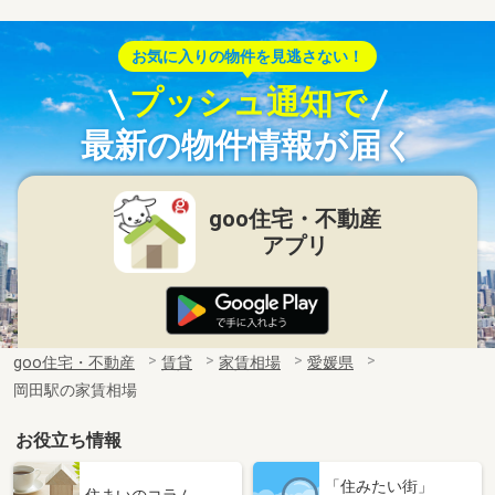
お気に入りの物件を見逃さない！
プッシュ通知で
最新の物件情報が届く
goo住宅・不動産
アプリ
goo住宅・不動産
賃貸
家賃相場
愛媛県
岡田駅の家賃相場
お役立ち情報
「住みたい街」