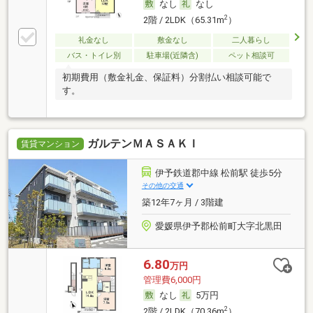
なし
なし
2
2階 / 2LDK（65.31m
）
礼金なし
敷金なし
二人暮らし
バス・トイレ別
駐車場(近隣含)
ペット相談可
初期費用（敷金礼金、保証料）分割払い相談可能で
す。
ガルテンＭＡＳＡＫＩ
賃貸マンション
伊予鉄道郡中線 松前駅 徒歩5分
その他の交通
築12年7ヶ月 / 3階建
愛媛県伊予郡松前町大字北黒田
6.80
万円
管理費6,000円
なし
5万円
2
2階 / 2LDK（70.36m
）