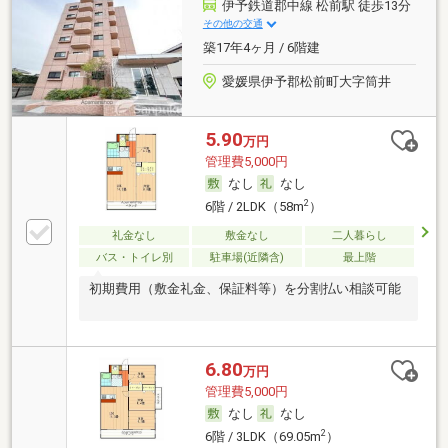
伊予鉄道郡中線 松前駅 徒歩13分
その他の交通
築17年4ヶ月 / 6階建
愛媛県伊予郡松前町大字筒井
5.90
万円
管理費5,000円
なし
なし
2
6階 / 2LDK（58m
）
礼金なし
敷金なし
二人暮らし
バス・トイレ別
駐車場(近隣含)
最上階
初期費用（敷金礼金、保証料等）を分割払い相談可能
6.80
万円
管理費5,000円
なし
なし
2
6階 / 3LDK（69.05m
）