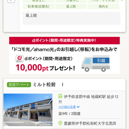
敷金なし
一人暮らし
バス・トイレ別
駐車場(近隣含)
最上階
南向き
最上階
ミルト松前 Ｉ
賃貸アパート
伊予鉄道郡中線 地蔵町駅 徒歩12
分
その他の交通
築9年 / 2階建
愛媛県伊予郡松前町大字北黒田