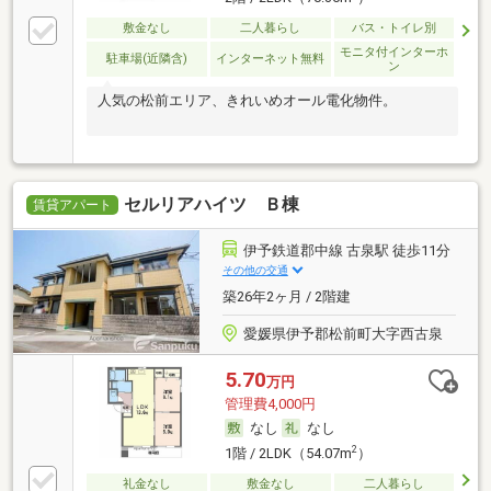
敷金なし
二人暮らし
バス・トイレ別
モニタ付インターホ
駐車場(近隣含)
インターネット無料
ン
人気の松前エリア、きれいめオール電化物件。
セルリアハイツ Ｂ棟
賃貸アパート
伊予鉄道郡中線 古泉駅 徒歩11分
その他の交通
築26年2ヶ月 / 2階建
愛媛県伊予郡松前町大字西古泉
5.70
万円
管理費4,000円
なし
なし
2
1階 / 2LDK（54.07m
）
礼金なし
敷金なし
二人暮らし