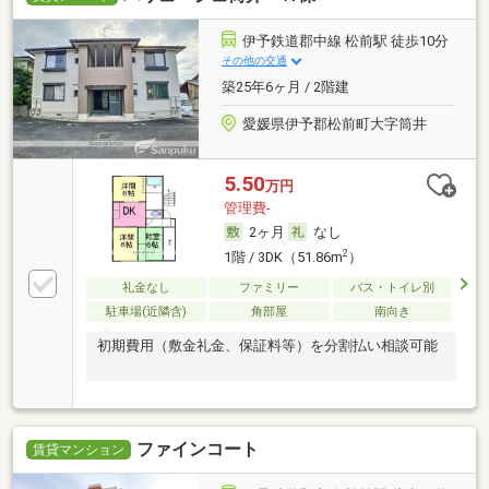
伊予鉄道郡中線 松前駅 徒歩10分
その他の交通
築25年6ヶ月 / 2階建
愛媛県伊予郡松前町大字筒井
5.50
万円
管理費-
2ヶ月
なし
2
1階 / 3DK（51.86m
）
礼金なし
ファミリー
バス・トイレ別
駐車場(近隣含)
角部屋
南向き
初期費用（敷金礼金、保証料等）を分割払い相談可能
ファインコート
賃貸マンション