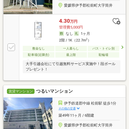
愛媛県伊予郡松前町大字筒井
4.30
万円
管理費5,000円
なし
1ヶ月
2
2階 / 1K（22.7m
）
敷金なし
一人暮らし
バス・トイレ別
駐車場(近隣含)
最上階
駐輪場
大手引越会社にて引越無料サービス実施中！段ボール
プレゼント！
つるいマンション
賃貸マンション
伊予鉄道郡中線 松前駅 徒歩1分
その他の交通
築49年11ヶ月 / 6階建
愛媛県伊予郡松前町大字筒井