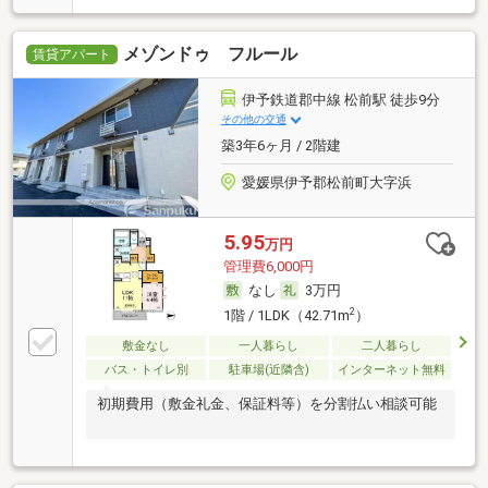
メゾンドゥ フルール
賃貸アパート
伊予鉄道郡中線 松前駅 徒歩9分
その他の交通
築3年6ヶ月 / 2階建
愛媛県伊予郡松前町大字浜
5.95
万円
管理費6,000円
なし
3万円
2
1階 / 1LDK（42.71m
）
敷金なし
一人暮らし
二人暮らし
バス・トイレ別
駐車場(近隣含)
インターネット無料
初期費用（敷金礼金、保証料等）を分割払い相談可能