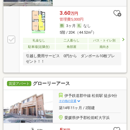
3.60
万円
管理費5,000円
3ヶ月
なし
2
5階 / 2DK（44.52m
）
礼金なし
二人暮らし
バス・トイレ別
駐車場(近隣含)
角部屋
南向き
引越し費用サービス 0円から ダンボール10枚プレ
ゼント！！
グローリーアース
賃貸アパート
伊予鉄道郡中線 松前駅 徒歩9分
その他の交通
築14年11ヶ月 / 2階建
愛媛県伊予郡松前町大字浜
5