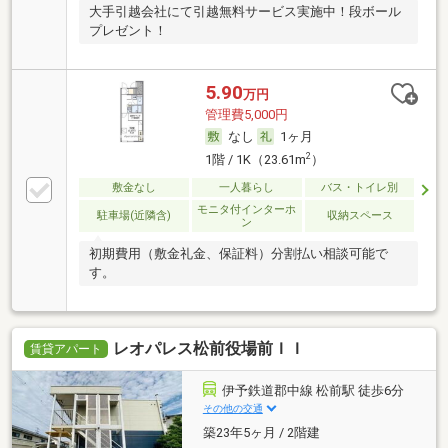
大手引越会社にて引越無料サービス実施中！段ボール
プレゼント！
5.90
万円
管理費5,000円
なし
1ヶ月
2
1階 / 1K（23.61m
）
敷金なし
一人暮らし
バス・トイレ別
モニタ付インターホ
駐車場(近隣含)
収納スペース
ン
初期費用（敷金礼金、保証料）分割払い相談可能で
す。
レオパレス松前役場前ＩＩ
賃貸アパート
伊予鉄道郡中線 松前駅 徒歩6分
その他の交通
築23年5ヶ月 / 2階建