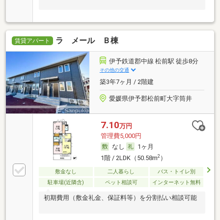
ラ メール Ｂ棟
賃貸アパート
伊予鉄道郡中線 松前駅 徒歩8分
その他の交通
築3年7ヶ月 / 2階建
愛媛県伊予郡松前町大字筒井
7.10
万円
管理費5,000円
なし
1ヶ月
2
1階 / 2LDK（50.58m
）
敷金なし
二人暮らし
バス・トイレ別
駐車場(近隣含)
ペット相談可
インターネット無料
初期費用（敷金礼金、保証料等）を分割払い相談可能