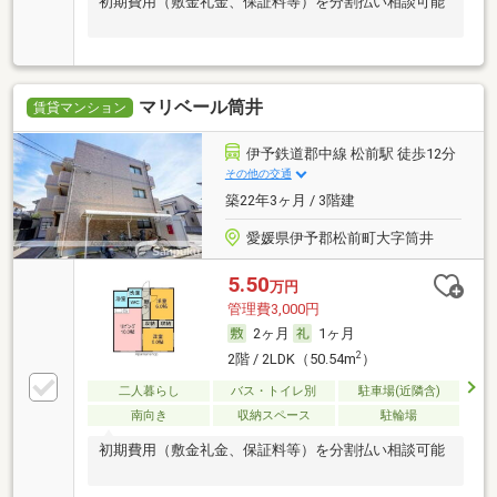
初期費用（敷金礼金、保証料等）を分割払い相談可能
マリベール筒井
賃貸マンション
伊予鉄道郡中線 松前駅 徒歩12分
その他の交通
築22年3ヶ月 / 3階建
愛媛県伊予郡松前町大字筒井
5.50
万円
管理費3,000円
2ヶ月
1ヶ月
2
2階 / 2LDK（50.54m
）
二人暮らし
バス・トイレ別
駐車場(近隣含)
南向き
収納スペース
駐輪場
初期費用（敷金礼金、保証料等）を分割払い相談可能