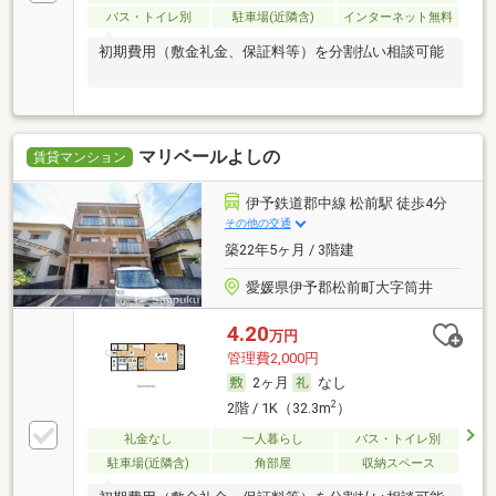
バス・トイレ別
駐車場(近隣含)
インターネット無料
初期費用（敷金礼金、保証料等）を分割払い相談可能
マリベールよしの
賃貸マンション
伊予鉄道郡中線 松前駅 徒歩4分
その他の交通
築22年5ヶ月 / 3階建
愛媛県伊予郡松前町大字筒井
4.20
万円
管理費2,000円
2ヶ月
なし
2
2階 / 1K（32.3m
）
礼金なし
一人暮らし
バス・トイレ別
駐車場(近隣含)
角部屋
収納スペース