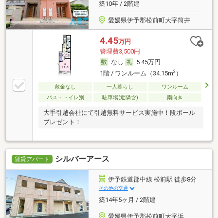
築10年 / 2階建
愛媛県伊予郡松前町大字筒井
4.45
万円
管理費3,500円
なし
5.45万円
2
1階 / ワンルーム（34.15m
）
敷金なし
一人暮らし
ワンルーム
バス・トイレ別
駐車場(近隣含)
南向き
大手引越会社にて引越無料サービス実施中！段ボール
プレゼント！
シルバーアース
賃貸アパート
伊予鉄道郡中線 松前駅 徒歩8分
その他の交通
築14年5ヶ月 / 2階建
愛媛県伊予郡松前町大字浜