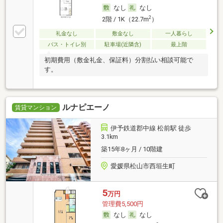
なし
なし
2
2階 / 1K（22.7m
）
礼金なし
敷金なし
一人暮らし
バス・トイレ別
駐車場(近隣含)
最上階
初期費用（敷金礼金、保証料）分割払い相談可能で
す。
ルナピエーノ
賃貸マンション
伊予鉄道郡中線 松前駅 徒歩
3.1km
築15年8ヶ月 / 10階建
愛媛県松山市西垣生町
5
万円
管理費5,500円
なし
なし