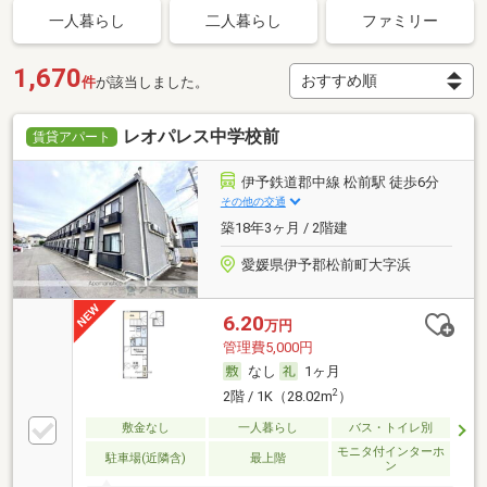
一人暮らし
二人暮らし
ファミリー
1,670
件
が該当しました。
レオパレス中学校前
賃貸アパート
伊予鉄道郡中線 松前駅 徒歩6分
その他の交通
築18年3ヶ月 / 2階建
愛媛県伊予郡松前町大字浜
6.20
万円
管理費5,000円
なし
1ヶ月
2
2階 / 1K（28.02m
）
敷金なし
一人暮らし
バス・トイレ別
モニタ付インターホ
駐車場(近隣含)
最上階
ン