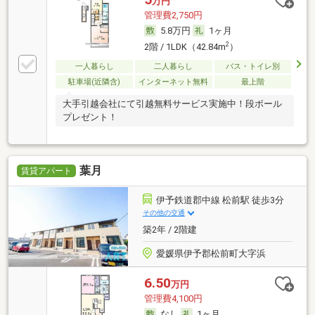
万円
管理費2,750円
5.8万円
1ヶ月
2
2階 / 1LDK（42.84m
）
一人暮らし
二人暮らし
バス・トイレ別
駐車場(近隣含)
インターネット無料
最上階
大手引越会社にて引越無料サービス実施中！段ボール
プレゼント！
葉月
賃貸アパート
伊予鉄道郡中線 松前駅 徒歩3分
その他の交通
築2年 / 2階建
愛媛県伊予郡松前町大字浜
6.50
万円
管理費4,100円
なし
1ヶ月