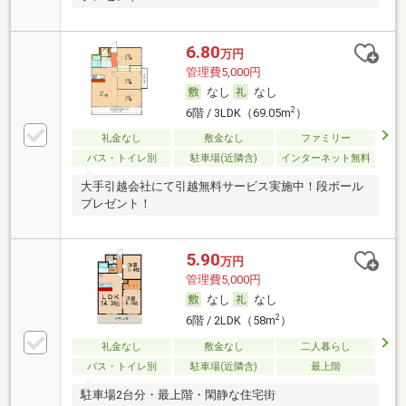
6.80
万円
管理費5,000円
なし
なし
2
6階 / 3LDK（69.05m
）
礼金なし
敷金なし
ファミリー
バス・トイレ別
駐車場(近隣含)
インターネット無料
大手引越会社にて引越無料サービス実施中！段ボール
プレゼント！
5.90
万円
管理費5,000円
なし
なし
2
6階 / 2LDK（58m
）
礼金なし
敷金なし
二人暮らし
バス・トイレ別
駐車場(近隣含)
最上階
駐車場2台分・最上階・閑静な住宅街