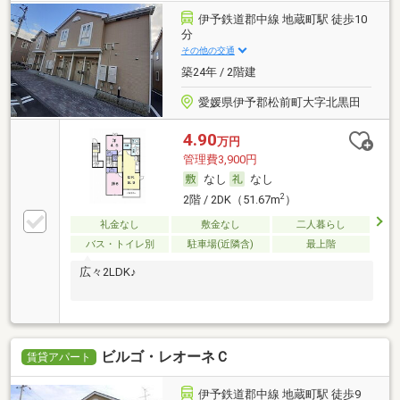
伊予鉄道郡中線 地蔵町駅 徒歩10
分
その他の交通
築24年 / 2階建
愛媛県伊予郡松前町大字北黒田
4.90
万円
管理費3,900円
なし
なし
2
2階 / 2DK（51.67m
）
礼金なし
敷金なし
二人暮らし
バス・トイレ別
駐車場(近隣含)
最上階
広々2LDK♪
ビルゴ・レオーネＣ
賃貸アパート
伊予鉄道郡中線 地蔵町駅 徒歩9