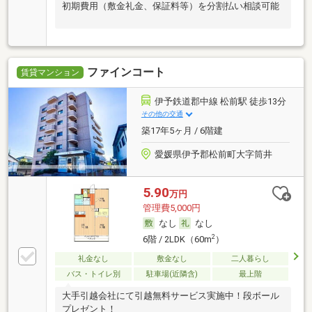
初期費用（敷金礼金、保証料等）を分割払い相談可能
ファインコート
賃貸マンション
伊予鉄道郡中線 松前駅 徒歩13分
その他の交通
築17年5ヶ月 / 6階建
愛媛県伊予郡松前町大字筒井
5.90
万円
管理費5,000円
なし
なし
2
6階 / 2LDK（60m
）
礼金なし
敷金なし
二人暮らし
バス・トイレ別
駐車場(近隣含)
最上階
大手引越会社にて引越無料サービス実施中！段ボール
プレゼント！