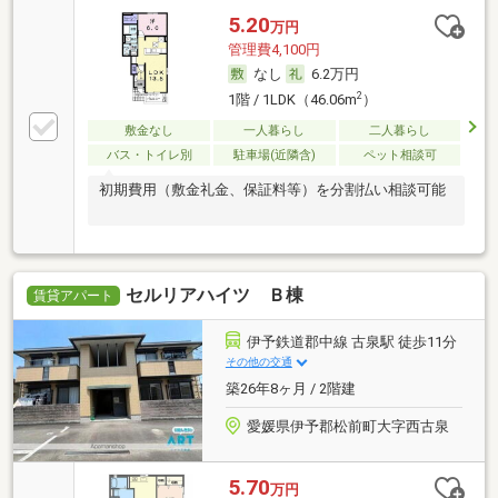
5.20
万円
管理費4,100円
なし
6.2万円
2
1階 / 1LDK（46.06m
）
敷金なし
一人暮らし
二人暮らし
バス・トイレ別
駐車場(近隣含)
ペット相談可
初期費用（敷金礼金、保証料等）を分割払い相談可能
セルリアハイツ Ｂ棟
賃貸アパート
伊予鉄道郡中線 古泉駅 徒歩11分
その他の交通
築26年8ヶ月 / 2階建
愛媛県伊予郡松前町大字西古泉
5.70
万円