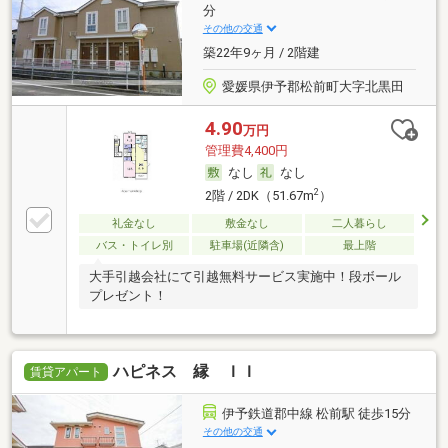
分
その他の交通
築22年9ヶ月 / 2階建
愛媛県伊予郡松前町大字北黒田
4.90
万円
管理費4,400円
なし
なし
2
2階 / 2DK（51.67m
）
礼金なし
敷金なし
二人暮らし
バス・トイレ別
駐車場(近隣含)
最上階
大手引越会社にて引越無料サービス実施中！段ボール
プレゼント！
ハピネス 縁 ＩＩ
賃貸アパート
伊予鉄道郡中線 松前駅 徒歩15分
その他の交通