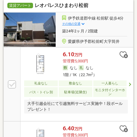
レオパレスひまわり松前
賃貸アパート
伊予鉄道郡中線 松前駅 徒歩4分
その他の交通
築24年2ヶ月 / 2階建
愛媛県伊予郡松前町大字筒井
6.10
万円
管理費5,000円
なし
なし
2
1階 / 1K（22.7m
）
礼金なし
敷金なし
一人暮らし
モニタ付インターホ
バス・トイレ別
駐車場(近隣含)
ン
大手引越会社にて引越無料サービス実施中！段ボール
プレゼント！
6.40
万円
管理費5,000円