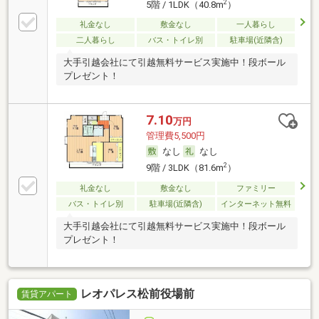
2
5階 / 1LDK（40.8m
）
礼金なし
敷金なし
一人暮らし
二人暮らし
バス・トイレ別
駐車場(近隣含)
大手引越会社にて引越無料サービス実施中！段ボール
プレゼント！
7.10
万円
管理費5,500円
なし
なし
2
9階 / 3LDK（81.6m
）
礼金なし
敷金なし
ファミリー
バス・トイレ別
駐車場(近隣含)
インターネット無料
大手引越会社にて引越無料サービス実施中！段ボール
プレゼント！
レオパレス松前役場前
賃貸アパート