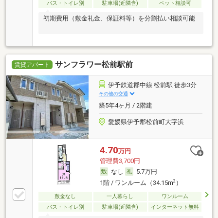
バス・トイレ別
駐車場(近隣含)
ペット相談可
初期費用（敷金礼金、保証料等）を分割払い相談可能
サンフラワー松前駅前
賃貸アパート
伊予鉄道郡中線 松前駅 徒歩3分
その他の交通
築5年4ヶ月 / 2階建
愛媛県伊予郡松前町大字浜
4.70
万円
管理費3,700円
なし
5.7万円
2
1階 / ワンルーム（34.15m
）
敷金なし
一人暮らし
ワンルーム
バス・トイレ別
駐車場(近隣含)
インターネット無料