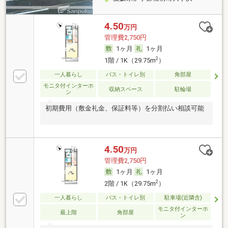
4.50
万円
管理費2,750円
1ヶ月
1ヶ月
2
1階 / 1K（29.75m
）
一人暮らし
バス・トイレ別
角部屋
モニタ付インターホ
収納スペース
駐輪場
ン
初期費用（敷金礼金、保証料等）を分割払い相談可能
4.50
万円
管理費2,750円
1ヶ月
1ヶ月
2
2階 / 1K（29.75m
）
一人暮らし
バス・トイレ別
駐車場(近隣含)
モニタ付インターホ
最上階
角部屋
ン