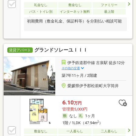
礼金なし
敷金なし
ファミリー
バス・トイレ別
インターネット無料
最上階
初期費用（敷金礼金、保証料等）を分割払い相談可能
グランドソレーユＩＩＩ
賃貸アパート
伊予鉄道郡中線 古泉駅 徒歩12分
その他の交通
築7年11ヶ月 / 2階建
愛媛県伊予郡松前町大字筒井
6.10
万円
管理費5,000円
なし
1ヶ月
2
1階 / 1LDK（47.94m
）
敷金なし
一人暮らし
二人暮らし