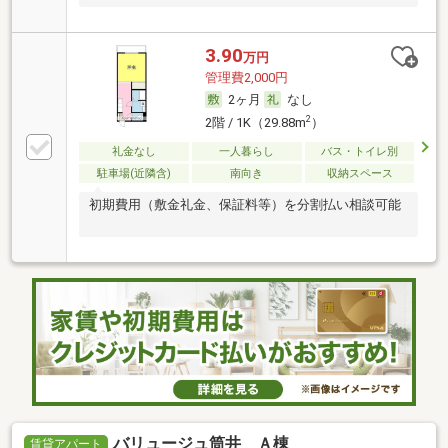
3.90
万円
管理費2,000円
2ヶ月
なし
2
2階 / 1K（29.88m
）
礼金なし
一人暮らし
バス・トイレ別
駐車場(近隣含)
南向き
収納スペース
初期費用（敷金礼金、保証料等）を分割払い相談可能
バリュージュ筒井 Ａ棟
賃貸アパート