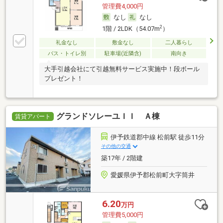
管理費4,000円
なし
なし
2
1階 / 2LDK（54.07m
）
礼金なし
敷金なし
二人暮らし
バス・トイレ別
駐車場(近隣含)
南向き
大手引越会社にて引越無料サービス実施中！段ボール
プレゼント！
グランドソレーユＩＩ Ａ棟
賃貸アパート
伊予鉄道郡中線 松前駅 徒歩11分
その他の交通
築17年 / 2階建
愛媛県伊予郡松前町大字筒井
6.20
万円
管理費5,000円