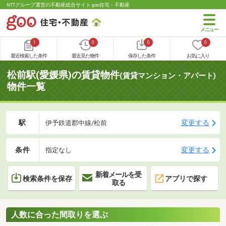
NTTグループ運営の不動産総合サイト goo住宅・不動産
1
0
0
0
最近検索した条件
最近見た物件
保存した条件
お気に入り
松前駅(愛媛県)の賃貸物件
(賃貸マンション・アパート)
物件一覧
駅
変更する
伊予鉄道郡中線/松前
条件
変更する
指定なし
新着メールを受
検索条件を保存
アプリで探す
取る
人数に合った間取りを選ぶ