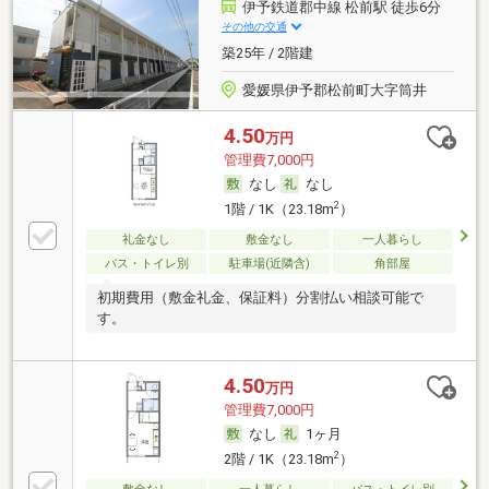
伊予鉄道郡中線 松前駅 徒歩6分
その他の交通
築25年 / 2階建
愛媛県伊予郡松前町大字筒井
4.50
万円
管理費7,000円
なし
なし
2
1階 / 1K（23.18m
）
礼金なし
敷金なし
一人暮らし
バス・トイレ別
駐車場(近隣含)
角部屋
初期費用（敷金礼金、保証料）分割払い相談可能で
す。
4.50
万円
管理費7,000円
なし
1ヶ月
2
2階 / 1K（23.18m
）