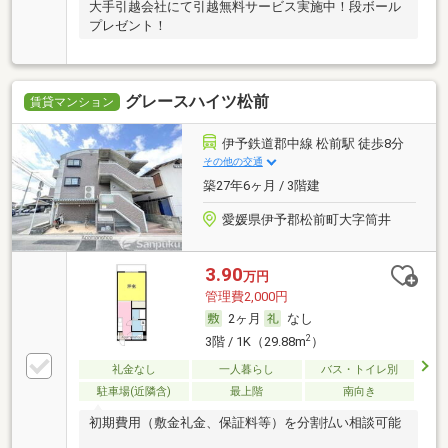
大手引越会社にて引越無料サービス実施中！段ボール
プレゼント！
グレースハイツ松前
賃貸マンション
伊予鉄道郡中線 松前駅 徒歩8分
その他の交通
築27年6ヶ月 / 3階建
愛媛県伊予郡松前町大字筒井
3.90
万円
管理費2,000円
2ヶ月
なし
2
3階 / 1K（29.88m
）
礼金なし
一人暮らし
バス・トイレ別
駐車場(近隣含)
最上階
南向き
初期費用（敷金礼金、保証料等）を分割払い相談可能