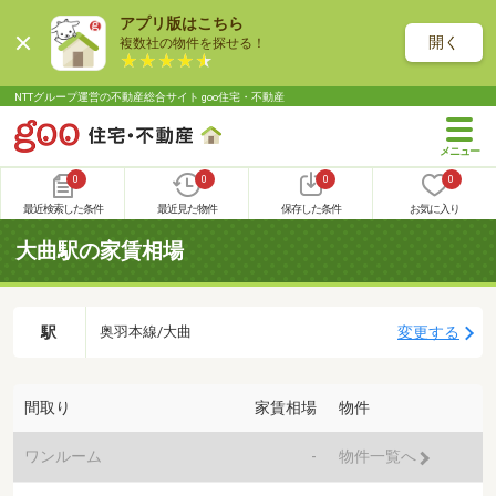
アプリ版はこちら
開く
複数社の物件を探せる！
NTTグループ運営の不動産総合サイト goo住宅・不動産
0
0
0
0
最近検索した条件
最近見た物件
保存した条件
お気に入り
大曲駅の家賃相場
駅
変更する
奥羽本線/大曲
間取り
家賃相場
物件
ワンルーム
-
物件一覧へ