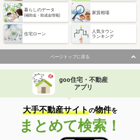
暮らしのデータ
家賃相場
(補助金・助成金情報)
人気タウン
住宅ローン
ランキング
ページトップに戻る
goo住宅・不動産
アプリ
大手不動産サイト
物件
の
を
まとめて検索！